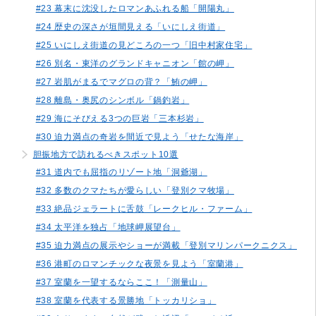
#23 幕末に沈没したロマンあふれる船「開陽丸」
#24 歴史の深さが垣間見える「いにしえ街道」
#25 いにしえ街道の見どころの一つ「旧中村家住宅」
#26 別名・東洋のグランドキャニオン「館の岬」
#27 岩肌がまるでマグロの背？「鮪の岬」
#28 離島・奥尻のシンボル「鍋釣岩」
#29 海にそびえる3つの巨岩「三本杉岩」
#30 迫力満点の奇岩を間近で見よう「せたな海岸」
胆振地方で訪れるべきスポット10選
#31 道内でも屈指のリゾート地「洞爺湖」
#32 多数のクマたちが愛らしい「登別クマ牧場」
#33 絶品ジェラートに舌鼓「レークヒル・ファーム」
#34 太平洋を独占「地球岬展望台」
#35 迫力満点の展示やショーが満載「登別マリンパークニクス」
#36 港町のロマンチックな夜景を見よう「室蘭港」
#37 室蘭を一望するならここ！「測量山」
#38 室蘭を代表する景勝地「トッカリショ」