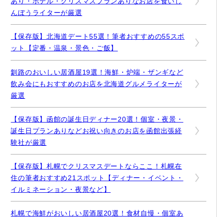
あり・ホテル・クリスマスプランありなお店を食いし
んぼうライターが厳選
【保存版】北海道デート55選！筆者おすすめの55スポ
ット【定番・温泉・景色・ご飯】
釧路のおいしい居酒屋19選！海鮮・炉端・ザンギなど
飲み会にもおすすめのお店を北海道グルメライターが
厳選
【保存版】函館の誕生日ディナー20選！個室・夜景・
誕生日プランありなどお祝い向きのお店を函館出張経
験社が厳選
【保存版】札幌でクリスマスデートならここ！札幌在
住の筆者おすすめ21スポット【ディナー・イベント・
イルミネーション・夜景など】
札幌で海鮮がおいしい居酒屋20選！食材自慢・個室あ