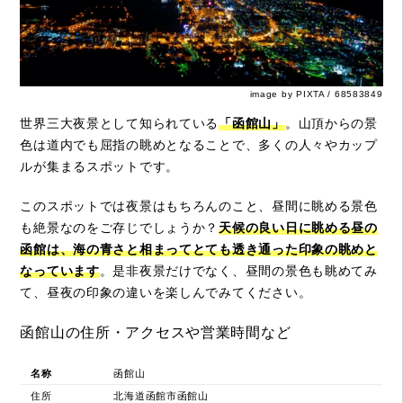
image by PIXTA / 68583849
世界三大夜景として知られている
「函館山」
。山頂からの景
色は道内でも屈指の眺めとなることで、多くの人々やカップ
ルが集まるスポットです。
このスポットでは夜景はもちろんのこと、昼間に眺める景色
も絶景なのをご存じでしょうか？
天候の良い日に眺める昼の
函館は、海の青さと相まってとても透き通った印象の眺めと
なっています
。是非夜景だけでなく、昼間の景色も眺めてみ
て、昼夜の印象の違いを楽しんでみてください。
函館山の住所・アクセスや営業時間など
名称
函館山
住所
北海道函館市函館山