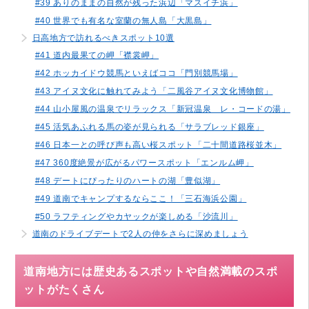
#39 ありのままの自然が残った浜辺「マスイチ浜」
#40 世界でも有名な室蘭の無人島「大黒島」
日高地方で訪れるべきスポット10選
#41 道内最果ての岬「襟裳岬」
#42 ホッカイドウ競馬といえばココ「門別競馬場」
#43 アイヌ文化に触れてみよう「二風谷アイヌ文化博物館」
#44 山小屋風の温泉でリラックス「新冠温泉 レ・コードの湯」
#45 活気あふれる馬の姿が見られる「サラブレッド銀座」
#46 日本一との呼び声も高い桜スポット「二十間道路桜並木」
#47 360度絶景が広がるパワースポット「エンルム岬」
#48 デートにぴったりのハートの湖「豊似湖」
#49 道南でキャンプするならここ！「三石海浜公園」
#50 ラフティングやカヤックが楽しめる「沙流川」
道南のドライブデートで2人の仲をさらに深めましょう
道南地方には歴史あるスポットや自然満載のスポ
ットがたくさん