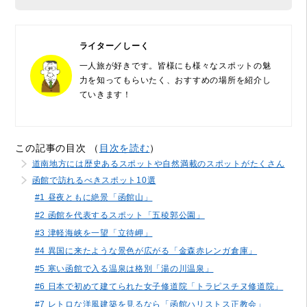
ライター／しーく
一人旅が好きです。皆様にも様々なスポットの魅
力を知ってもらいたく、おすすめの場所を紹介し
ていきます！
この記事の目次 （
目次を読む
）
道南地方には歴史あるスポットや自然満載のスポットがたくさん
函館で訪れるべきスポット10選
#1 昼夜ともに絶景「函館山」
#2 函館を代表するスポット「五稜郭公園」
#3 津軽海峡を一望「立待岬」
#4 異国に来たような景色が広がる「金森赤レンガ倉庫」
#5 寒い函館で入る温泉は格別「湯の川温泉」
#6 日本で初めて建てられた女子修道院「トラピスチヌ修道院」
#7 レトロな洋風建築を見るなら「函館ハリストス正教会」