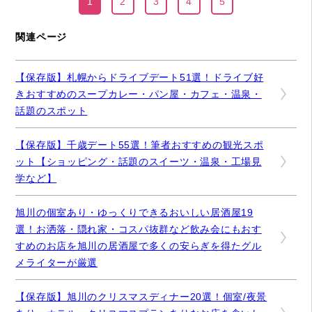
1
2
3
4
5
関連ページ
【保存版】札幌からドライブデート51選！ドライブ好
きおすすめのスープカレー・パン屋・カフェ・温泉・
話題のスポット
【保存版】千歳デート55選！筆者おすすめの観光スポ
ット【ショッピング・話題のスイーツ・温泉・工場見
学など】
旭川の個室あり・ゆっくりできるおいしい居酒屋19
選！お洒落・隠れ家・コスパ抜群など飲み会にもおす
すめのお店を旭川の居酒屋で多くの安らぎを得たグル
メライターが厳選
【保存版】旭川のクリスマスディナー20選！個室/夜景