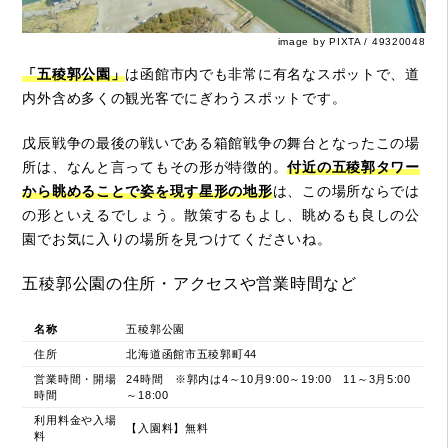
image by PIXTA / 49320048
「五稜郭公園」
は函館市内でも非常に有名なスポットで、道
内外含め多くの観光客でにぎわうスポットです。
戊辰戦争の最後の戦いである箱館戦争の舞台となったこの場
所は、なんと言ってもその形が特徴的。
付近の五稜郭タワー
から眺めることで姿を現す星形の地形
は、この場所ならでは
の形といえるでしょう。散策するもよし、眺めるも良しの公
園でお気に入りの場所を見つけてくださいね。
五稜郭公園の住所・アクセスや営業時間など
名称
五稜郭公園
住所
北海道函館市五稜郭町44
営業時間・開場
24時間 ※郭内は4～10月9:00～19:00 11～3月5:00
時間
～18:00
利用料金や入場
【入園料】無料
料