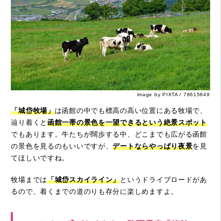
image by PIXTA / 78615849
「城岱牧場」
は函館の中でも標高の高い位置にある牧場で、
辿り着くと
函館一帯の景色を一望できるという絶景スポット
でもあります。牛たちが闊歩する中、どこまでも広がる函館
の景色を見るのもいいですが、
デートならやっぱり夜景
を見
てほしいですね。
牧場までは
「城岱スカイライン」
というドライブロードがあ
るので、着くまでの道のりも存分に楽しめますよ。