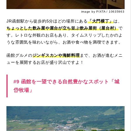
image by PIXTA / 10635963
JR函館駅から徒歩約5分ほどの場所にある
「大門横丁」
は、
ちょっとした飲み屋や屋台が立ち並ぶ飲み屋街（屋台村）
で
す。レトロな外観のお店もあり、タイムスリップしたかのよ
うな雰囲気を味わいながら、お酒や食べ物を満喫できます。
函館グルメの
ジンギスカンや海鮮料理
まで、お酒が進むメニ
ューを展開するお店が盛り沢山ですよ！
#9 函館を一望できる自然豊かなスポット「城
岱牧場」