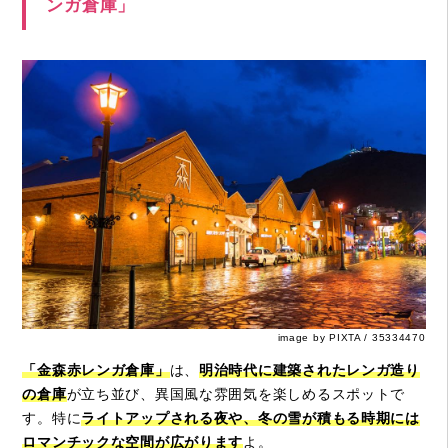
ンガ倉庫」
image by PIXTA / 35334470
「金森赤レンガ倉庫」
は、
明治時代に建築されたレンガ造り
の倉庫
が立ち並び、異国風な雰囲気を楽しめるスポットで
す。特に
ライトアップされる夜や、冬の雪が積もる時期には
ロマンチックな空間が広がります
よ。