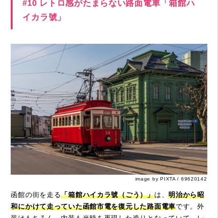
#10 レトロ感がたまらない路面電車「箱館ハ
イカラ號」
image by PIXTA / 69620142
函館の街を走る
「箱館ハイカラ號（ごう）」
は、
明治から昭
和にかけて走っていた函館市電を復元した路面電車
です。外
装はもちろん、内装も当時を再現した造りとなっていて、レ