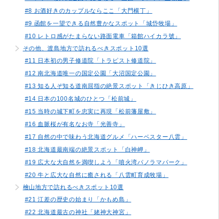
#8 お酒好きのカップルならここ「大門横丁」
#9 函館を一望できる自然豊かなスポット「城岱牧場」
#10 レトロ感がたまらない路面電車「箱館ハイカラ號」
その他、渡島地方で訪れるべきスポット10選
#11 日本初の男子修道院「トラピスト修道院」
#12 南北海道唯一の国定公園「大沼国定公園」
#13 知る人ぞ知る道南屈指の絶景スポット「きじひき高原」
#14 日本の100名城のひとつ「松前城」
#15 当時の城下町を忠実に再現「松前藩屋敷」
#16 血脈桜が有名なお寺「光善寺」
#17 自然の中で味わう北海道グルメ「ハーベスター八雲」
#18 北海道最南端の絶景スポット「白神岬」
#19 広大な大自然を満喫しよう「噴火湾パノラマパーク」
#20 牛と広大な自然に癒される「八雲町育成牧場」
檜山地方で訪れるべきスポット10選
#21 江差の歴史の始まり「かもめ島」
#22 北海道最古の神社「姥神大神宮」