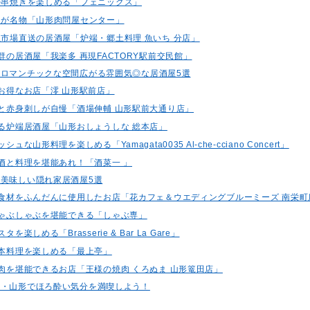
位の串焼きを楽しめる「フェニックス」
き串が名物「山形肉問屋センター」
魚市場直送の居酒屋「炉端・郷土料理 魚いち 分店」
抜群の居酒屋「我楽多 再現FACTORY駅前交民館」
ロマンチックな空間広がる雰囲気◎な居酒屋5選
がお得なお店「澪 山形駅前店」
餃子と赤身刺しが自慢「酒場伸輔 山形駅前大通り店」
じる炉端居酒屋「山形おしょうしな 総本店」
シュな山形料理を楽しめる「Yamagata0035 Al-che-cciano Concert」
地酒と料理を堪能あれ！「酒菜一 」
美味しい隠れ家居酒屋5選
地元食材をふんだんに使用したお店「花カフェ＆ウエディングブルーミーズ 南栄町
のしゃぶしゃぶを堪能できる「しゃぶ専」
タを楽しめる「Brasserie & Bar La Gare」
日本料理を楽しめる「最上亭」
焼肉を堪能できるお店「王様の焼肉 くろぬま 山形篭田店」
地・山形でほろ酔い気分を満喫しよう！