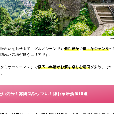
im
い賑わいを魅せる街。グルメシーンでも
個性豊か
で
様々なジャンル
の
て隠れた穴場が揃うエリアです。
用からサラリーマンまで
幅広い年齢がお酒を楽しむ場面
が多数。その
す。
たい気分！雰囲気◎ウマい！隠れ家居酒屋10選