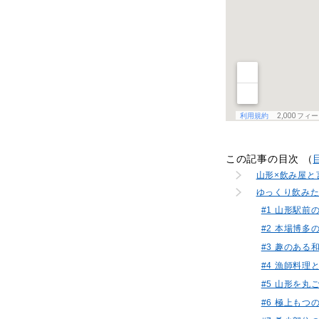
この記事の目次 （
山形×飲み屋と
ゆっくり飲みた
#1 山形駅前の窯
#2 本場博
#3 趣のあ
#4 漁師料
#5 山形を丸
#6 極上もつ