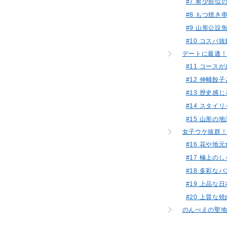
#7 希少部
#8 もつ焼
#9 山形公設
#10 コスパ
デートに最適！
#11 コース
#12 伸輔
#13 歴史感
#14 スタイリッ
#15 山形の
女子ウケ抜群！
#16 花や
#17 極上
#18 多彩なパス
#19 上品な
#20 上質な
のんべえの聖