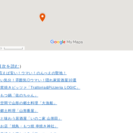
目次を読む
）
言えば安い！ウマい！のんべえの聖地！
い気分！雰囲気◎ウマい！隠れ家居酒屋10選
焼きピッツァ「Trattoria&Pizzeria LOGIC」
多のもつ鍋「佐のちゃん」
る和空間で山形の郷土料理「大漁船」
理と郷土料理「山形番屋」
ごと味わう居酒屋「いのこ家 山形田」
のお店「焼鳥・もつ焼 串焼き神社」