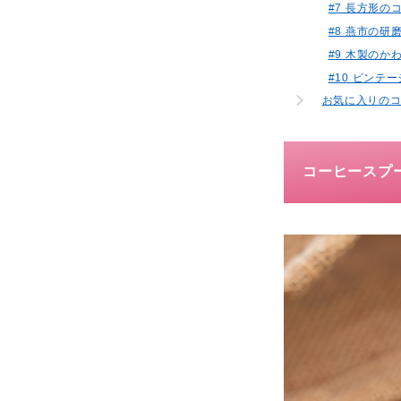
#7 長方形
#8 燕市の研
#9 木製の
#10 ビンテ
お気に入りの
コーヒースプ