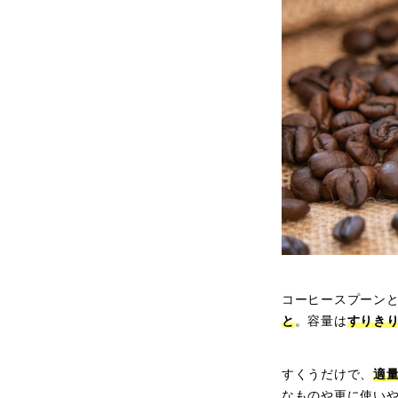
コーヒースプーン
と
。容量は
すりきり
すくうだけで、
適
なものや更に使い