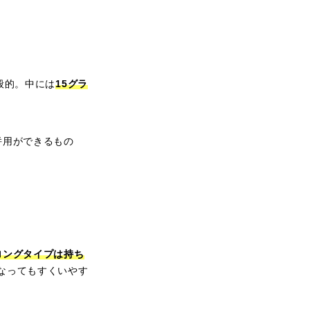
般的。中には
15グラ
併用ができるもの
ロングタイプは持ち
なってもすくいやす