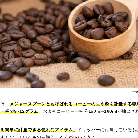
ima
とは、
メジャースプーンとも呼ばれるコーヒーの豆や粉を計量する専
一杯で9~12グラム
、およそコーヒー一杯分150ml~180mlが抽出
量を簡単に計量できる便利なアイテム
。ドリッパーに付属しているも
やすくなっているものを購入する方が多いようです。