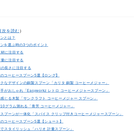
目次を読む
）
ーンとは？
ンを選ぶ時の3つのポイント
素材に注目する
容量に注目する
柄の長さに注目する
のコーヒースプーン5選【ロング】
ィークなデザインの銅製スプーン「カリタ 銅製 コーヒーメジャー」
ち手がおしゃれ「Easyworkz レトロ コーヒーメジャースプーン」
りを感じる木製「サンクラフト コーヒーメジャー スプーン」
で10グラム測れる「青芳 コーヒーメジャー」
プとスプーンが一体化「スパイス クリップ付きコーヒーメジャースプーン」
のコーヒースプーン5選【ショート】
クトでスタイリッシュ「ハリオ 計量スプーン」