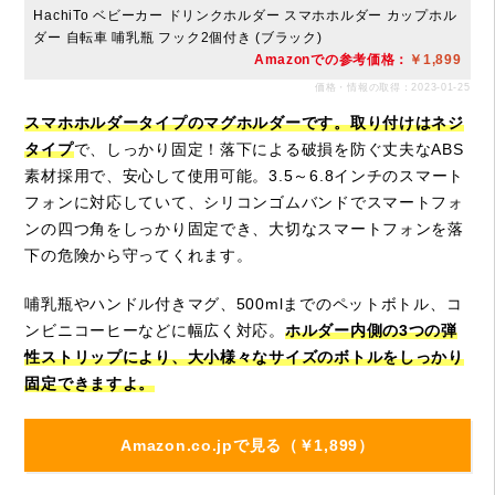
HachiTo ベビーカー ドリンクホルダー スマホホルダー カップホル
ダー 自転車 哺乳瓶 フック2個付き (ブラック)
Amazonでの参考価格：
￥1,899
価格・情報の取得：2023-01-25
スマホホルダータイプのマグホルダーです。取り付けはネジ
タイプ
で、しっかり固定！落下による破損を防ぐ丈夫なABS
素材採用で、安心して使用可能。3.5～6.8インチのスマート
フォンに対応していて、シリコンゴムバンドでスマートフォ
ンの四つ角をしっかり固定でき、大切なスマートフォンを落
下の危険から守ってくれます。
哺乳瓶やハンドル付きマグ、500mlまでのペットボトル、コ
ンビニコーヒーなどに幅広く対応。
ホルダー内側の3つの弾
性ストリップにより、大小様々なサイズのボトルをしっかり
固定できますよ。
Amazon.co.jpで見る（￥1,899）