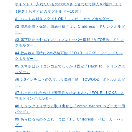
ポイント3．入れたいものの大きさに合わせて購入を検討しよう
【厳選】おすすめのマグホルダー10選！
#1 ハンドル付きマグでもOK「コンビ カップホルダー」
#2 簡易保温・保冷、防滴仕様「 J.L. Childress ドリンクホルダ
ー」
#3 落下防止の4つのシリコンストッパー搭載「VITORIA ドリン
クホルダー」
#4 飲み物を同時に2本収納可能「FOUR LUCKS ツインドリン
クホルダー 」
#5 スマホはシリコンゴムでしっかり固定「HachiTo ドリンクホ
ルダー」
#6 6.0インチ以下のスマホも収納可能「TOWOOZ ボトルホルダ
ー」
#7 しっかりした作りで安定性を求める方へ「FOUR LUCKS ス
マホドリンクホルダー」
#8 リュックよりサッと取り出せる「Active Winner ベビーカー用
バッグ」
#9 あらゆるものをこれ一つに「J.L. Childress ベビーカーバッ
グ」