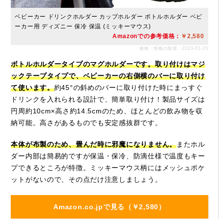
ベビーカー ドリンクホルダー カップホルダー ボトルホルダー ベビ
ーカー用 ディズニー 保冷 保温 (ミッキーマウス)
Amazonでの参考価格：
￥2,580
価格・情報の取得：2023-01-25
ボトルホルダータイプのマグホルダーです。取り付けはマジ
ックテープタイプで、ベビーカーの右側横のバーに取り付け
て使います。
約45°の斜めのバーに取り付けた時にまっすぐ
ドリンクを入れられる設計で、簡単取り付け！製品サイズは
円周約10cm×高さ約14.5cmのため、ほとんどの飲み物を収
納可能。高さがあるものでも安定感抜群です。
本体が布製のため、畳んだ時に邪魔になりません。
またホル
ダー内部は簡易的ですが保温・保冷、防滴仕様で温度もキー
プできるところが特徴。ミッキーマウス柄にはメッシュポケ
ットがないので、その点だけ注意しましょう。
Amazon.co.jpで見る（￥2,580）