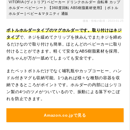
VITORIA (ヴィトリア) ベビーカー ドリンクホルダー 自転車 カップ
ホルダー ベビーシート 【360度回転 ABS樹脂素材使用】 | ボトル
ホルダー | ベビー＆マタニティ 通販
価格・情報の取得：2023-01-25
ボトルホルダータイプのマグホルダーです。取り付けはネジ
タイプ
で、ネジを緩めてクリップを挟みんでまたネジを締め
るだけなので取り付けも簡単。ほとんどのベビーカーに取り
付けることができます。軽くて安全なABS樹脂素材を採用。
赤ちゃんが万が一舐めてしまっても安全です。
またペットボトルだけでなく哺乳瓶やカップコーヒー、ハン
ドル付きマグも収納可能。1つあれば様々な種類の容器を収
納できるところがポイントです。ホルダーの内部にはシリコ
ン製の4つのツメがついているので、振動による落下やこぼ
れを防止できます。
Amazon.co.jpで見る