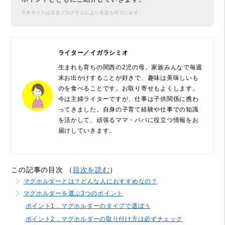
※本サイトは広告プログラムにより収益を得ています。
ライター／イガラシミオ
生まれも育ちの関西の2児の母。家族みんなで毎週
末お出かけすることが好きで、趣味は美味しいも
のを食べることです。お取り寄せもよくします。
今は主婦ライターですが、仕事は子供関係に携わ
ってきました。自身の子育て経験や仕事での知識
を活かして、頑張るママ・パパに役立つ情報をお
届けしていきます。
この記事の目次 （
目次を読む
）
マグホルダーとは？どんな人におすすめなの？
マグホルダーを選ぶ3つのポイント
ポイント1．マグホルダーのタイプで選ぼう
ポイント2．マグホルダーの取り付け方は必ずチェック