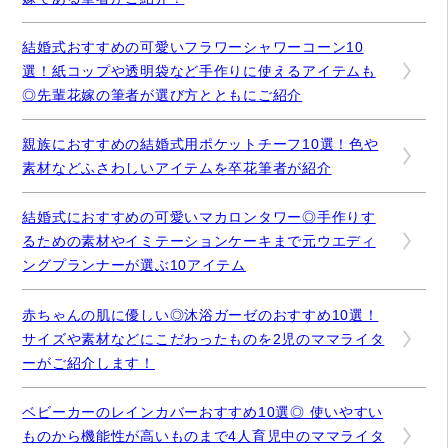
結婚式おすすめの可愛いフラワーシャワーコーン10
選！紙コップや透明袋など手作りに使えるアイテムも
◎先輩花嫁の筆者が選び方とともにご紹介
親族におすすめの結婚式用ポケットチーフ10選！色や
素材などふさわしいアイテムを卒花筆者が紹介
結婚式におすすめの可愛いマカロンタワー◎手作りす
るための素材やイミテーションケーキまで元ウエディ
ングプランナーが選ぶ10アイテム
赤ちゃんの肌に優しい◎沐浴ガーゼのおすすめ10選！
サイズや素材などにこだわったものを2児のママライタ
ーがご紹介します！
ベビーカーのレインカバーおすすめ10選◎ 使いやすい
ものから機能性が高いものまで4人育児中のママライタ