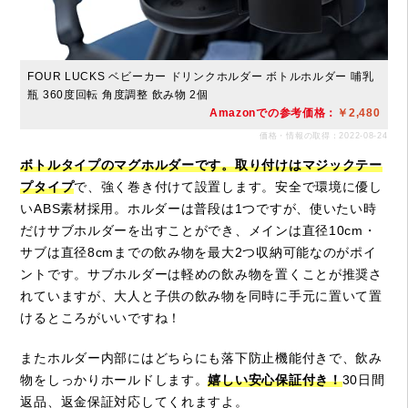
FOUR LUCKS ベビーカー ドリンクホルダー ボトルホルダー 哺乳
瓶 360度回転 角度調整 飲み物 2個
Amazonでの参考価格：
￥2,480
価格・情報の取得：2022-08-24
ボトルタイプのマグホルダーです。取り付けはマジックテー
プタイプ
で、強く巻き付けて設置します。安全で環境に優し
いABS素材採用。ホルダーは普段は1つですが、使いたい時
だけサブホルダーを出すことができ、メインは直径10cm・
サブは直径8cmまでの飲み物を最大2つ収納可能なのがポイ
ントです。サブホルダーは軽めの飲み物を置くことが推奨さ
れていますが、大人と子供の飲み物を同時に手元に置いて置
けるところがいいですね！
またホルダー内部にはどちらにも落下防止機能付きで、飲み
物をしっかりホールドします。
嬉しい安心保証付き！
30日間
返品、返金保証対応してくれますよ。