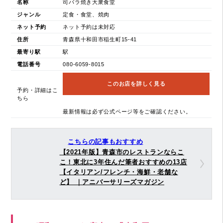
名称
司バラ焼き大衆食堂
ジャンル
定食・食堂、焼肉
ネット予約
ネット予約は未対応
住所
青森県十和田市稲生町15-41
最寄り駅
駅
電話番号
080-6059-8015
このお店を詳しく見る
予約・詳細はこ
ちら
最新情報は必ず公式ページ等をご確認ください。
こちらの記事もおすすめ
【2021年版】青森市のレストランならこ
こ！東北に3年住んだ筆者おすすめの13店
【イタリアン/フレンチ・海鮮・老舗な
ど】 ｜アニバーサリーズマガジン