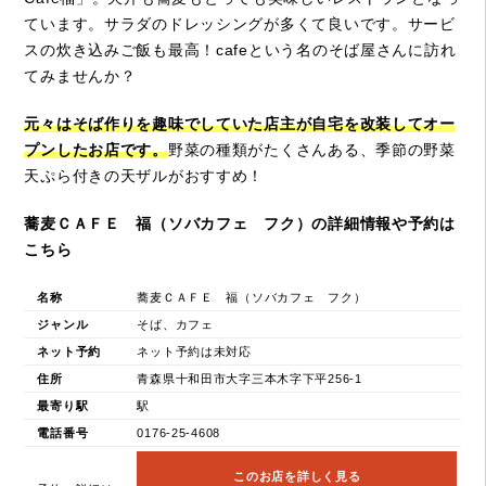
ています。サラダのドレッシングが多くて良いです。サービ
スの炊き込みご飯も最高！cafeという名のそば屋さんに訪れ
てみませんか？
元々はそば作りを趣味でしていた店主が自宅を改装してオー
プンしたお店です。
野菜の種類がたくさんある、季節の野菜
天ぷら付きの天ザルがおすすめ！
蕎麦ＣＡＦＥ 福（ソバカフェ フク）の詳細情報や予約は
こちら
名称
蕎麦ＣＡＦＥ 福（ソバカフェ フク）
ジャンル
そば、カフェ
ネット予約
ネット予約は未対応
住所
青森県十和田市大字三本木字下平256-1
最寄り駅
駅
電話番号
0176-25-4608
このお店を詳しく見る