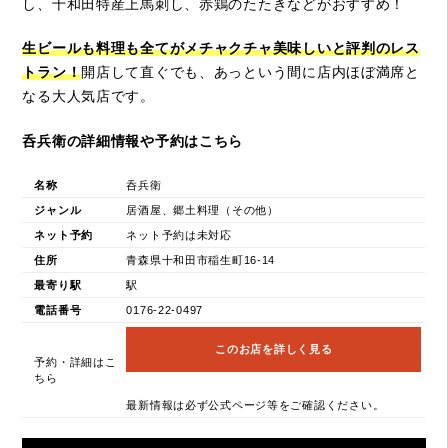
し、十和田特産上馬刺し、赤鶏のたたきなどがおすすめ！
生ビールも料理も全てがメチャクチャ美味しいと評判のレス
トラン！
開店して直ぐでも、あっという間に店内ほぼ満席と
なる大人気店です。
呑兵衛の詳細情報や予約はこちら
名称
呑兵衛
ジャンル
居酒屋、郷土料理（その他）
ネット予約
ネット予約は未対応
住所
青森県十和田市稲生町16-14
最寄り駅
駅
電話番号
0176-22-0497
このお店を詳しく見る
予約・詳細はこ
ちら
最新情報は必ず公式ページ等をご確認ください。