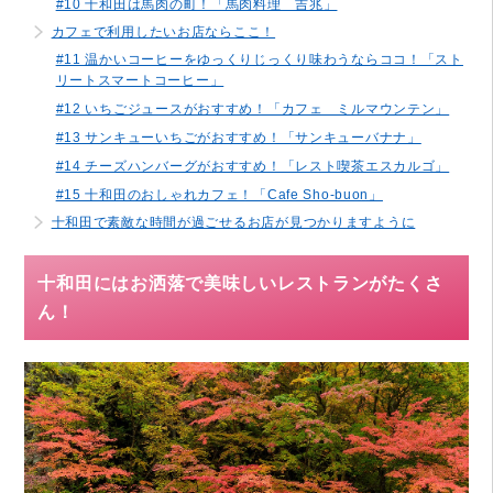
#10 十和田は馬肉の町！「馬肉料理 吉兆」
カフェで利用したいお店ならここ！
#11 温かいコーヒーをゆっくりじっくり味わうならココ！「スト
リートスマートコーヒー」
#12 いちごジュースがおすすめ！「カフェ ミルマウンテン」
#13 サンキューいちごがおすすめ！「サンキューバナナ」
#14 チーズハンバーグがおすすめ！「レスト喫茶エスカルゴ」
#15 十和田のおしゃれカフェ！「Cafe Sho-buon」
十和田で素敵な時間が過ごせるお店が見つかりますように
十和田にはお洒落で美味しいレストランがたくさ
ん！