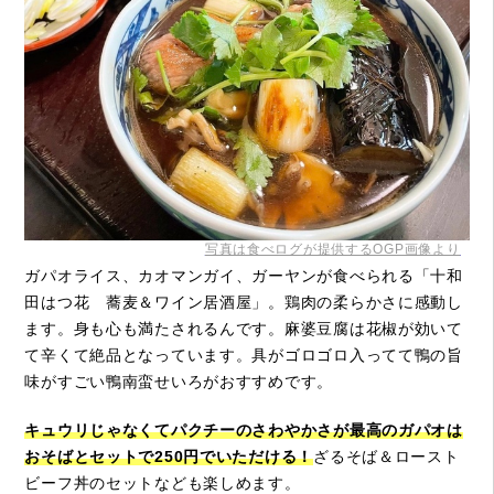
写真は食べログが提供するOGP画像より
ガパオライス、カオマンガイ、ガーヤンが食べられる「十和
田はつ花 蕎麦＆ワイン居酒屋」。鶏肉の柔らかさに感動し
ます。身も心も満たされるんです。麻婆豆腐は花椒が効いて
て辛くて絶品となっています。具がゴロゴロ入ってて鴨の旨
味がすごい鴨南蛮せいろがおすすめです。
キュウリじゃなくてパクチーのさわやかさが最高のガパオは
おそばとセットで250円でいただける！
ざるそば＆ロースト
ビーフ丼のセットなども楽しめます。