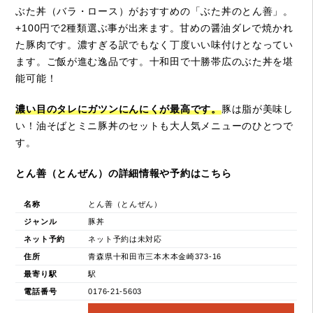
ぶた丼（バラ・ロース）がおすすめの「ぶた丼のとん善」。
+100円で2種類選ぶ事が出来ます。甘めの醤油ダレで焼かれ
た豚肉です。濃すぎる訳でもなく丁度いい味付けとなってい
ます。ご飯が進む逸品です。十和田で十勝帯広のぶた丼を堪
能可能！
濃い目のタレにガツンにんにくが最高です。
豚は脂が美味し
い！油そばとミニ豚丼のセットも大人気メニューのひとつで
す。
とん善（とんぜん）の詳細情報や予約はこちら
名称
とん善（とんぜん）
ジャンル
豚丼
ネット予約
ネット予約は未対応
住所
青森県十和田市三本木本金崎373-16
最寄り駅
駅
電話番号
0176-21-5603