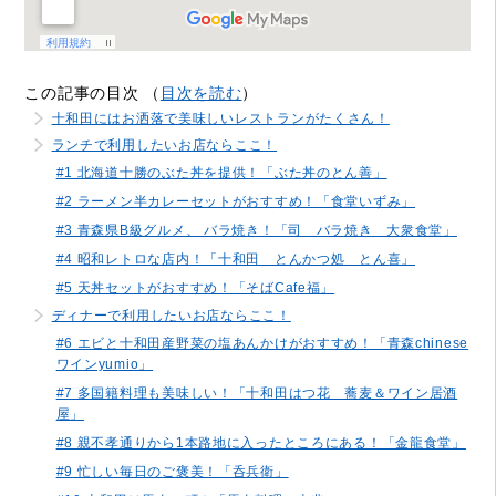
この記事の目次 （
目次を読む
）
十和田にはお洒落で美味しいレストランがたくさん！
ランチで利用したいお店ならここ！
#1 北海道十勝のぶた丼を提供！「ぶた丼のとん善」
#2 ラーメン半カレーセットがおすすめ！「食堂いずみ」
#3 青森県B級グルメ、 バラ焼き！「司 バラ焼き 大衆食堂」
#4 昭和レトロな店内！「十和田 とんかつ処 とん喜」
#5 天丼セットがおすすめ！「そばCafe福」
ディナーで利用したいお店ならここ！
#6 エビと十和田産野菜の塩あんかけがおすすめ！「青森chinese
ワインyumio」
#7 多国籍料理も美味しい！「十和田はつ花 蕎麦＆ワイン居酒
屋」
#8 親不孝通りから1本路地に入ったところにある！「金龍食堂」
#9 忙しい毎日のご褒美！「呑兵衛」