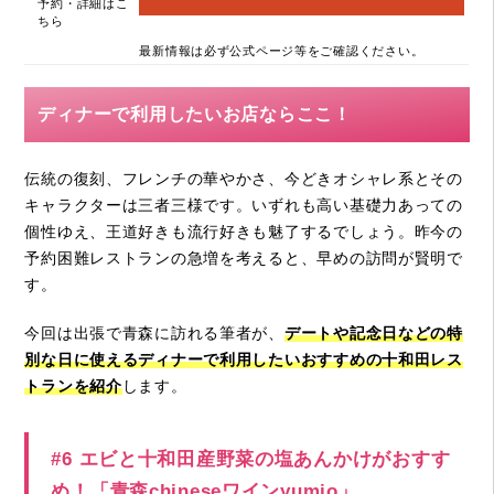
予約・詳細はこ
ちら
最新情報は必ず公式ページ等をご確認ください。
ディナーで利用したいお店ならここ！
伝統の復刻、フレンチの華やかさ、今どきオシャレ系とその
キャラクターは三者三様です。いずれも高い基礎力あっての
個性ゆえ、王道好きも流行好きも魅了するでしょう。昨今の
予約困難レストランの急増を考えると、早めの訪問が賢明で
す。
今回は出張で青森に訪れる筆者が、
デートや記念日などの特
別な日に使えるディナーで利用したいおすすめの十和田レス
トランを紹介
します。
#6 エビと十和田産野菜の塩あんかけがおすす
め！「青森chineseワインyumio」