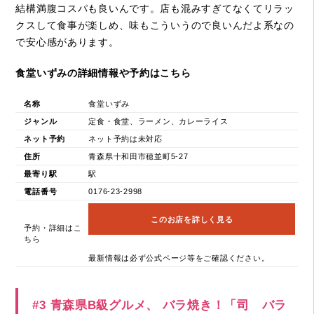
結構満腹コスパも良いんです。店も混みすぎてなくてリラッ
クスして食事が楽しめ、味もこういうので良いんだよ系なの
で安心感があります。
食堂いずみの詳細情報や予約はこちら
名称
食堂いずみ
ジャンル
定食・食堂、ラーメン、カレーライス
ネット予約
ネット予約は未対応
住所
青森県十和田市穂並町5-27
最寄り駅
駅
電話番号
0176-23-2998
このお店を詳しく見る
予約・詳細はこ
ちら
最新情報は必ず公式ページ等をご確認ください。
#3 青森県B級グルメ、 バラ焼き！「司 バラ