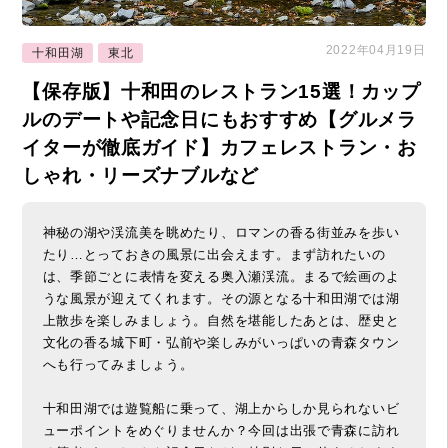
2022年04月19日
十和田湖
東北
【保存版】十和田のレストラン15選！カップ
ルのデートや記念日にもおすすめ【グルメラ
イターが徹底ガイド】カフェレストラン・お
しゃれ・リーズナブルなど
神秘の湖や渓流美を眺めたり、ロマンの香る街並みを歩い
たり…とっておきの風景に出会えます。まず訪れたいの
は、季節ごとに表情を変える奥入瀬渓流。まるで絵画のよ
うな風景が迎えてくれます。その源となる十和田湖では湖
上散歩を楽しみましょう。自然を堪能したあとは、歴史と
文化の香る城下町・弘前や楽しみがいっぱいの青森タウン
へも行ってみましょう。
十和田湖では遊覧船に乗って、湖上からしか見られないビ
ューポイントをめぐりませんか？今回は出張で青森に訪れ