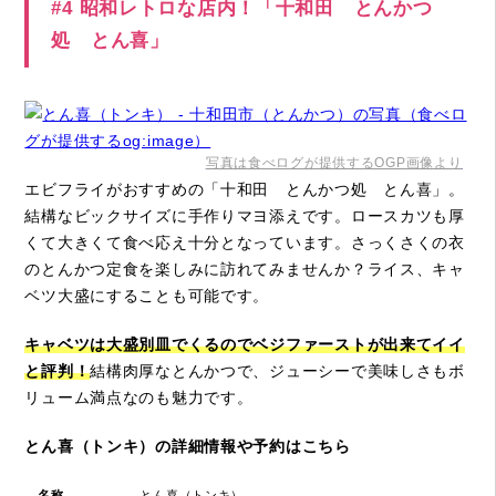
#4 昭和レトロな店内！「十和田 とんかつ
処 とん喜」
写真は食べログが提供するOGP画像より
エビフライがおすすめの「十和田 とんかつ処 とん喜」。
結構なビックサイズに手作りマヨ添えです。ロースカツも厚
くて大きくて食べ応え十分となっています。さっくさくの衣
のとんかつ定食を楽しみに訪れてみませんか？ライス、キャ
ベツ大盛にすることも可能です。
キャベツは大盛別皿でくるのでベジファーストが出来てイイ
と評判！
結構肉厚なとんかつで、ジューシーで美味しさもボ
リューム満点なのも魅力です。
とん喜（トンキ）の詳細情報や予約はこちら
名称
とん喜（トンキ）