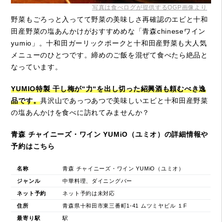
写真は食べログが提供するOGP画像より
野菜もごろっと入ってて野菜の美味しさ再確認のエビと十和
田産野菜の塩あんかけがおすすめめな「青森chineseワイン
yumio」。十和田ガーリックポークと十和田産野菜も大人気
メニューのひとつです。締めのご飯を混ぜて食べたら絶品と
なっています。
YUMIO特製 干し梅が“力“を出し切った紹興酒も頼むべき逸
品です。
具沢山であっつあつで美味しいエビと十和田産野菜
の塩あんかけを食べに訪れてみませんか？
青森 チャイニーズ・ワイン YUMiO（ユミオ）の詳細情報や
予約はこちら
名称
青森 チャイニーズ・ワイン YUMiO（ユミオ）
ジャンル
中華料理、ダイニングバー
ネット予約
ネット予約は未対応
住所
青森県十和田市東三番町1-41 ムツミヤビル １F
最寄り駅
駅