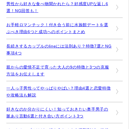
男性から好きな食べ物聞かれたら？好感度UPな返し6
選！NG回答も！
お手軽ロマンチック！付き合う前に水族館デートを選
ぶべき理由6つと成功へのポイントまとめ
長続きするカップルのlineには法則あり？特徴7選とNG
事項4つ
親からの愛情不足で育った大人の9の特徴と3つの克服
方法をお伝えします
一人っ子男性ってやっぱりやばい？理由4選と恋愛特徴
や攻略法も解説
好きなのか分かりにくい！知っておきたい奥手男子の
脈あり言動6選と付き合い方ポイント3つ