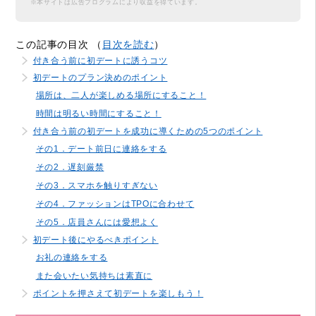
※本サイトは広告プログラムにより収益を得ています。
この記事の目次 （
目次を読む
）
付き合う前に初デートに誘うコツ
初デートのプラン決めのポイント
場所は、二人が楽しめる場所にすること！
時間は明るい時間にすること！
付き合う前の初デートを成功に導くための5つのポイント
その1．デート前日に連絡をする
その2．遅刻厳禁
その3．スマホを触りすぎない
その4．ファッションはTPOに合わせて
その5．店員さんには愛想よく
初デート後にやるべきポイント
お礼の連絡をする
また会いたい気持ちは素直に
ポイントを押さえて初デートを楽しもう！