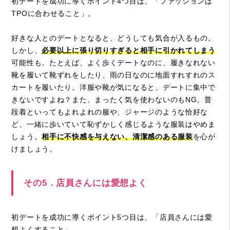
初デートを成功に導くポイント4つ目は、「ファッションは
TPOに合わせること」。
好きな人とのデートとなると、どうしても気合が入るもの。
しかし、
必要以上に張り切りすぎると相手に引かれてしまう
可能性も。たとえば、よく歩くデートなのに、履きなれない
靴を履いて靴ずれをしたり、雨の日なのに地面すれすれのス
カートを履いたり。洋服や靴が気になると、デートに集中で
きないですよね？また、まったく気を使わないのもNG。普
段着といってもよれよれの服や、ジャージのような恰好な
ど、一緒に歩いていて恥ずかしく感じるような服装はやめま
しょう。
相手に不快感を与えない、清潔感のある服装
を心が
けましょう。
その5．店員さんには愛想よく
初デートを成功に導くポイント5つ目は、「店員さんには愛
想よくすること」。