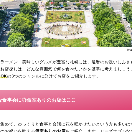
im
幌ラーメン…美味しいグルメが豊富な札幌には、還暦のお祝いにふさ
！お店探しは、どんな雰囲気で何を食べたいかを基準に考えましょう
OK
の3つのジャンルに分けてお店をご紹介します。
な食事会に◎個室ありのお店はここ
を集めて、ゆっくりと食事と会話に花を咲かせたいという方も多いは
でのお祝いを叶える
個室ありのお店
をご紹介します。リーズナブルな