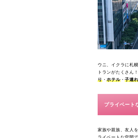
ウニ、イクラに札
トランがたくさん
り
・
ホテル
・
子連れ
プライベート
家族や親族、友人
ライベートな空間