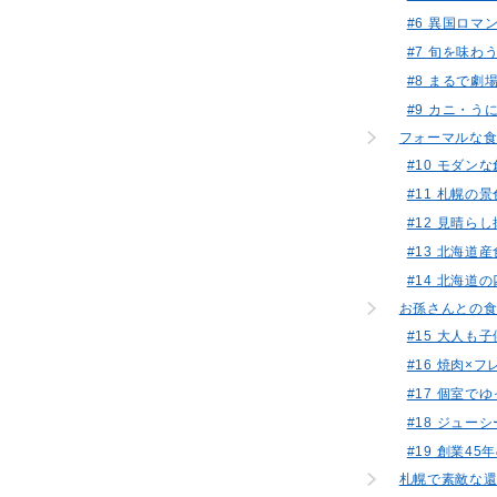
#6 異国ロ
#7 旬を味わ
#8 まるで劇
#9 カニ・
フォーマルな
#10 モダン
#11 札幌
#12 見晴ら
#13 北海道
#14 北海道
お孫さんとの食
#15 大人
#16 焼肉×フ
#17 個室
#18 ジュ
#19 創業4
札幌で素敵な