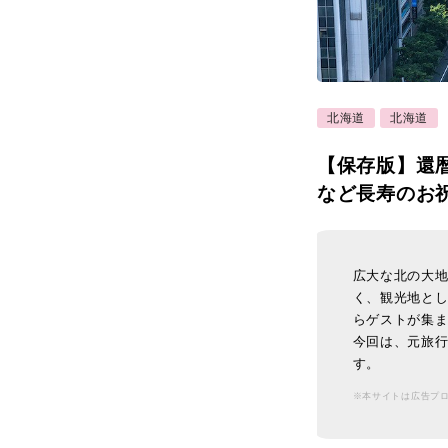
北海道
北海道
【保存版】還
など長寿のお
広大な北の大
く、観光地と
らゲストが集
今回は、元旅行
す。
※本サイトは広告プ