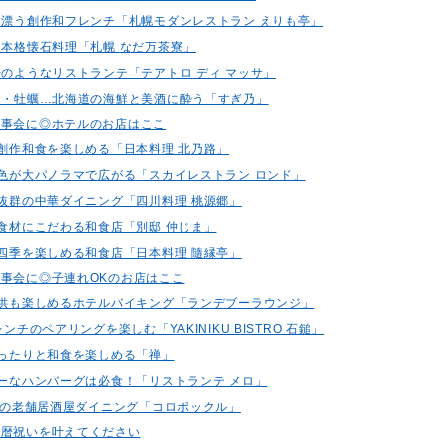
マン漂う創作和フレンチ「札幌モダンレストラン えりも亭」
う本格懐石料理「札幌 なだ万茶寮」
場のようなリストランテ「テアトロ ディ マッサ」
うに・牡蠣…北海道の海鮮と美酒に酔う「すぎ乃」
食事会に◎ホテルのお店はここ
な創作和食を楽しめる「日本料理 北乃路」
の景色が大パノラマで広がる「スカイレストラン ロンド」
し抜群の中華ダイニング「四川料理 桃源郷」
産食材にこだわる和食店「別邸 仲じま」
の四季を楽しめる和食店「日本料理 隨縁亭」
事会に◎子連れOKのお店はここ
も子供も楽しめるホテルバイキング「ランデブーラウンジ」
レンチのペアリングを楽しむ「YAKINIKU BISTRO 石鎚」
でゆったりと和食を楽しめる「禅」
ーシーなハンバーグは必食！「リストランテ メロ」
5年の老舗居酒屋ダイニング「コロポックル」
還暦祝いを叶えてください