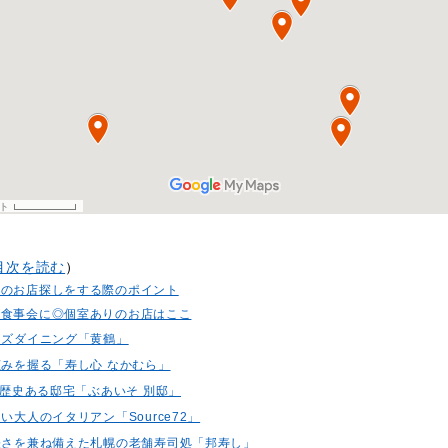
目次を読む
）
いのお店探しをする際のポイント
な食事会に◎個室ありのお店はここ
ニーズダイニング「黄鶴」
恵みを握る「寿し心 なかむら」
年の歴史ある邸宅「ぶあいそ 別邸」
ない大人のイタリアン「Source72」
気軽さを兼ね備えた札幌の老舗寿司処「邦寿し」