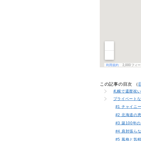
この記事の目次 （
札幌で還暦祝
プライベート
#1 チャイ
#2 北海道の
#3 築100
#4 肩肘張ら
#5 風格と