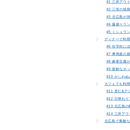
#1 三井ア
#2 三笠の
#3 北広島
#4 爆盛り
#5 ミシュ
ディナーで利
#6 住宅街に
#7 摩周産
#8 麻婆豆
#9 新鮮な
#10 かし
カフェでも利
#11 杏仁&
#12 日替わり
#13 北広島の駅
#14 三井ア
北広島で素敵