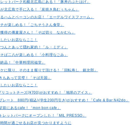
ウトレットパーク札幌北広島にある！「豚丼のぶたはげ」
焼鳥が北広島で手に入る！「炭焼き鳥むぅちゃん」
が誇るハムとベーコンのお店！「エーデルワイスファーム」
ランチが楽しめる！「ごちそうさん食堂」
ラン獲得の蕎麦屋さん！「そば切り なかむら」
用したいお店ならここ！
ぽつんとあって隠れ家的！「ル・ミディ」
の新そば二八が楽しめる！「小料理なごみ」
腐が絶品！「中華料理同福堂」
ホッケに限り、そのまま握りで頂ける！「回転寿し 銀次郎」
わぬきもあって完璧！「そば天国」
用したいお店ならここ！
アプリコットチーズ(¥700)がおすすめ！「地球のアイス」
プレート 880円(税込)(学生200円引き)がおすすめ！「Cafe & Bar N42do」
前にあるcafe！「mon bon cafe」
ウトレットパークにオープンした！「MIL PRESSO」
な時間が過ごせるお店が見つかりますように