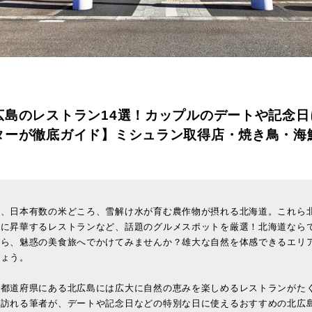
広島のレストラン14選！カップルのデートや記念日
ターが徹底ガイド】ミシュラン取得店・焼き鳥・海
り、日本有数の米どころ、雪解け水が育む農作物が摂れる北海道。これら
理に昇華するレストランなど、話題のグルメスポットを厳選！北海道なら
がら、魅惑の美食旅へでかけてみませんか？雄大な自然を体感できるエリ
しょう。
い都道府県にある北広島には広大に自然の恵みを楽しめるレストランがた
訪れる筆者が、デートや記念日などの特別な日に使えるおすすめの北広島