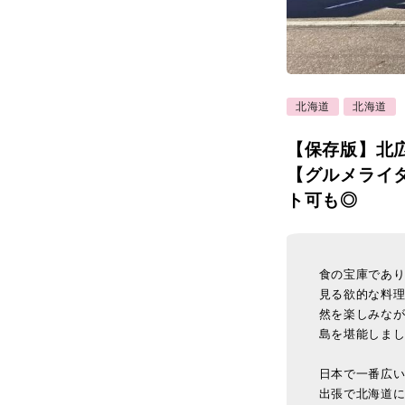
北海道
北海道
【保存版】北
【グルメライ
ト可も◎
食の宝庫であ
見る欲的な料
然を楽しみな
島を堪能しま
日本で一番広
出張で北海道に