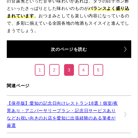
の甘露煮といった甘辛い味わいがあれば、タラの白子ポン酢
といったさっぱりとした味わいのものが
バランスよく盛り込
まれています
。おつまみとしても楽しい内容になっているの
で、多彩に揃えている全国各地の地酒もスイスイと進んでし
まうでしょう。
次のページを読む
1
2
3
4
5
関連ページ
【保存版】愛知の記念日向けレストラン18選！個室/夜
景あり・アニバーサリープラン・記念日サービスあり
などお祝い向きのお店を愛知に出張経験のある筆者が
厳選