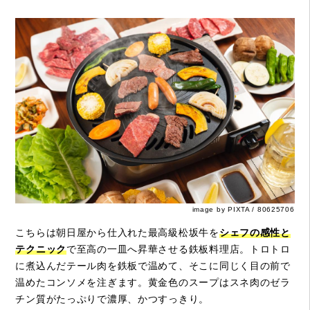
image by PIXTA / 80625706
こちらは朝日屋から仕入れた最高級松坂牛を
シェフの感性と
テクニック
で至高の一皿へ昇華させる鉄板料理店。トロトロ
に煮込んだテール肉を鉄板で温めて、そこに同じく目の前で
温めたコンソメを注ぎます。黄金色のスープはスネ肉のゼラ
チン質がたっぷりで濃厚、かつすっきり。