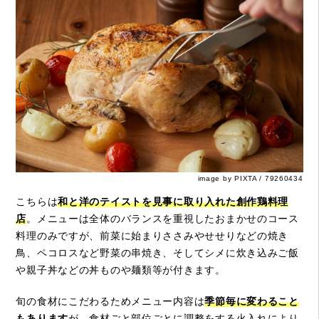
image by PIXTA / 79260434
こちらは
和と洋のテイストを見事に取り入れた創作鶏料理
店
。メニューは全体のバランスを重視したおまかせのコース
料理のみですが、前菜に始まりささみやせせりなどの焼き
鳥、ペコロスなど野菜の串焼き、そしてシメに炊き込みご飯
や親子丼などの丼ものや麺類等が付きます。
旬の食材にこだわるためメニュー内容は
季節毎に変わること
もあります
が、食材ごと部位ごとに調整をする火入れにより