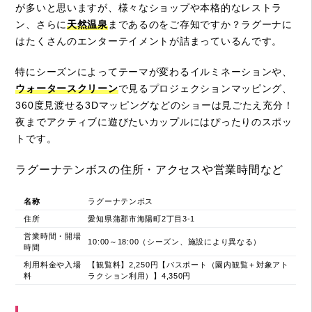
が多いと思いますが、様々なショップや本格的なレストラ
ン、さらに
天然温泉
まであるのをご存知ですか？ラグーナに
はたくさんのエンターテイメントが詰まっているんです。
特にシーズンによってテーマが変わるイルミネーションや、
ウォータースクリーン
で見るプロジェクションマッピング、
360度見渡せる
3Dマッピング
などのショーは見ごたえ充分！
夜までアクティブに遊びたいカップルにはぴったりのスポッ
トです。
ラグーナテンボスの住所・アクセスや営業時間など
名称
ラグーナテンボス
住所
愛知県蒲郡市海陽町2丁目3-1
営業時間・開場
10:00～18:00（シーズン、施設により異なる）
時間
利用料金や入場
【観覧料】2,250円【パスポート（園内観覧＋対象アト
料
ラクション利用）】4,350円