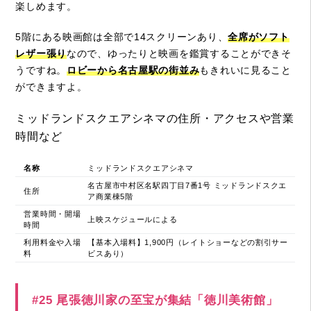
楽しめます。
5階にある映画館は全部で14スクリーンあり、
全席がソフト
レザー張り
なので、ゆったりと映画を鑑賞することができそ
うですね。
ロビーから名古屋駅の街並み
もきれいに見ること
ができますよ。
ミッドランドスクエアシネマの住所・アクセスや営業
時間など
名称
ミッドランドスクエアシネマ
名古屋市中村区名駅四丁目7番1号 ミッドランドスクエ
住所
ア商業棟5階
営業時間・開場
上映スケジュールによる
時間
利用料金や入場
【基本入場料】1,900円（レイトショーなどの割引サー
料
ビスあり）
#25 尾張徳川家の至宝が集結「徳川美術館」