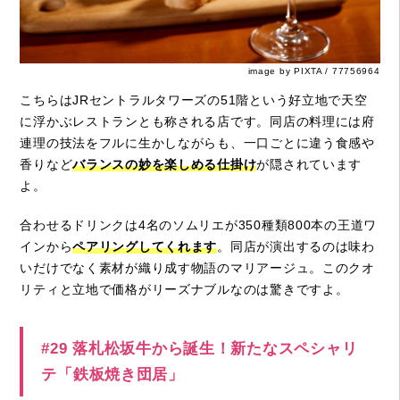
image by PIXTA / 77756964
こちらはJRセントラルタワーズの51階という好立地で天空
に浮かぶレストランとも称される店です。同店の料理には府
連理の技法をフルに生かしながらも、一口ごとに違う食感や
香りなど
バランスの妙を楽しめる仕掛け
が隠されています
よ。
合わせるドリンクは4名のソムリエが350種類800本の王道ワ
インから
ペアリングしてくれます
。同店が演出するのは味わ
いだけでなく素材が織り成す物語のマリアージュ。このクオ
リティと立地で価格がリーズナブルなのは驚きですよ。
#29 落札松坂牛から誕生！新たなスペシャリ
テ「鉄板焼き団居」