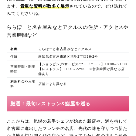
ます。
貴重な資料が数多く展示
されているので、ぜひ訪れて
みてくださいね。
ららぽーと名古屋みなとアクルスの住所・アクセスや
営業時間など
名称
ららぽーと名古屋みなとアクルス
住所
愛知県名古屋市港区港明2丁目3番2号
【ショッピング/サービス/フードコート】10:00～21:00
営業時間・開場
【レストラン】11:00～22:00 ※営業時間が異なる店
時間
舗あり
利用料金や入場
店舗により異なる
料
厳選！最旬レストラン&鮨屋を巡る
ここからは、気鋭の若手シェフが始めた新店や、満を持して
名古屋に進出したフレンチの名店、先代の味を守りつつ新た
な境地を切り開く鮨の店など、行ってみたい旬の店をご紹介