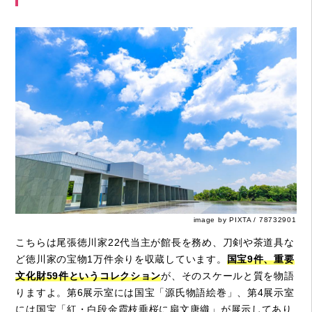
image by PIXTA / 78732901
こちらは尾張徳川家22代当主が館長を務め、刀剣や茶道具な
ど徳川家の宝物1万件余りを収蔵しています。
国宝9件、重要
文化財59件というコレクション
が、そのスケールと質を物語
りますよ。第6展示室には国宝「源氏物語絵巻」、第4展示室
には国宝「紅・白段金霞枝垂桜に扇文唐織」が展示してあり