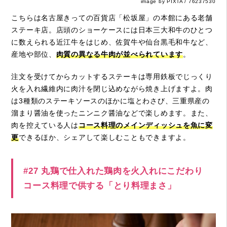
image by PIXTA / 76237530
こちらは名古屋きっての百貨店「松坂屋」の本館にある老舗
ステーキ店。店頭のショーケースには日本三大和牛のひとつ
に数えられる近江牛をはじめ、佐賀牛や仙台黒毛和牛など、
産地や部位、
肉質の異なる牛肉が並べられています
。
注文を受けてからカットするステーキは専用鉄板でじっくり
火を入れ繊維内に肉汁を閉じ込めながら焼き上げますよ。肉
は3種類のステーキソースのほかに塩とわさび、三重県産の
溜まり醤油を使ったニンニク醤油などで楽しめます。また、
肉を控えている人は
コース料理のメインディッシュを魚に変
更
できるほか、シェアして楽しむこともできますよ。
#27 丸鶏で仕入れた鶏肉を火入れにこだわり
コース料理で供する「とり料理まさ」