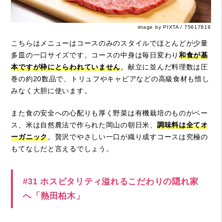
image by PIXTA / 75617819
こちらはメニューはコースのみのスタイルでほとんどが少量
多皿の一口サイズです。コースの中身は毎日変わり
和食が基
本ですが枠にとらわれていません
。献立に並んだ料理数は圧
巻の約20数品で、トリュフやキャビアなどの高級食材も惜し
みなく大胆に使います。
また食の安全への心配りも厚く野菜は有機栽培のものがベー
ス、米は自然農法で作られた岡山の朝日米、
調味料は全てオ
ーガニック
。贅沢でやさしい一口が織り成すコースは究極の
もてなしだと言えるでしょう。
#31 ホスピタリティ溢れるこだわりの隠れ家
へ「熱田柏木」