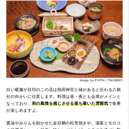
image by PIXTA / 75436895
白い暖簾が目印のこの店は熱田神宮と縁があると伝わる八剱
社の向かいに位置します。料理は昼・夜とも会席がメインと
なっており、
和の風情を感じさせる落ち着いた雰囲気
で食事
が楽しめますよ。
醤油やみりんを効かせた金目鯛の松茸焼きや、湯葉とモロコ