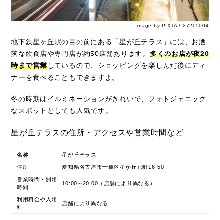
image by PIXTA / 27215004
地下鉄星ヶ丘駅の目の前にある「星が丘テラス」には、お洒
落な飲食店や専門店が約50店舗あります。
多くのお店が夜20
時まで営業
しているので、ショッピングを楽しんだ後にディ
ナーを食べることもできますよ。
冬の時期はイルミネーションがきれいで、フォトジェニック
なスポットとしても人気です。
星が丘テラスの住所・アクセスや営業時間など
名称
星が丘テラス
住所
愛知県名古屋市千種区星が丘元町16-50
営業時間・開場
10:00～20:00（店舗により異なる）
時間
利用料金や入場
店舗により異なる
料