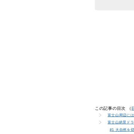
この記事の目次 （
富士山周辺に
富士山絶景ド
#1 大自然