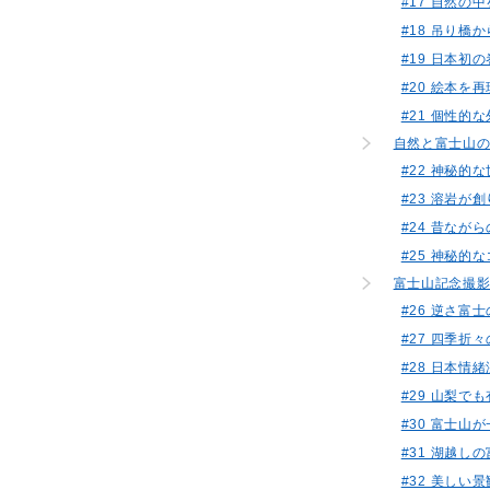
#17 自然
#18 吊り
#19 日本
#20 絵本
#21 個性的
自然と富士山
#22 神秘的
#23 溶岩
#24 昔な
#25 神秘
富士山記念撮
#26 逆さ
#27 四季
#28 日本
#29 山梨
#30 富士
#31 湖越
#32 美しい