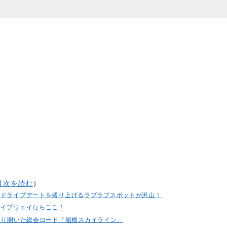
目次を読む
）
はドライブデートを盛り上げるラブラブスポットが沢山！
ライブウェイならここ！
を切り開いた総会ロード「箱根スカイライン」