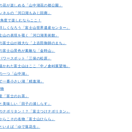
折々の花が楽しめる「山中湖花の都公園」
じトンネルの「河口湖もみじ回廊」
な角度で楽しむならここ！
山に詳しくなろう「富士山世界遺産センター」
な富士山の表現を覗く「河口湖美術館」
越しの富士山が雄大な「上吉田御師のまち」
からの富士山景色が素敵な「金時山」
山のパワースポット「三保の松原」
札に描かれた富士山はここ「中ノ倉峠展望地」
湖の一つ「山中湖」
湖で一番小さい湖「精進湖」
名物
名産「富士のお茶」
さりと美味しい「田子の浦しらす」
特有のナポリタン！？「富士つけナポリタン」
街だからこその名物「富士山ひらら」
みといえば「ゆで落花生」