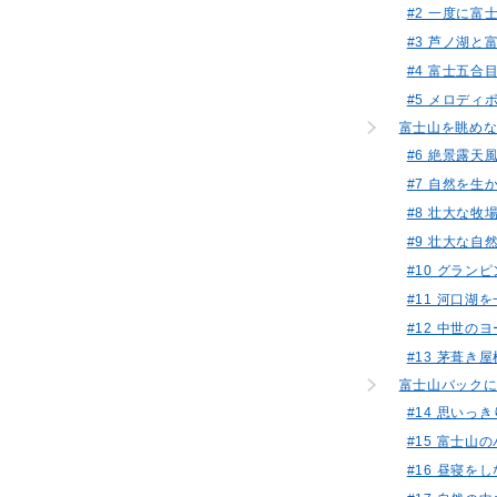
#2 一度に
#3 芦ノ湖
#4 富士五
#5 メロデ
富士山を眺め
#6 絶景露
#7 自然を
#8 壮大な
#9 壮大な
#10 グラ
#11 河口湖
#12 中世
#13 茅葺
富士山バック
#14 思い
#15 富士
#16 昼寝