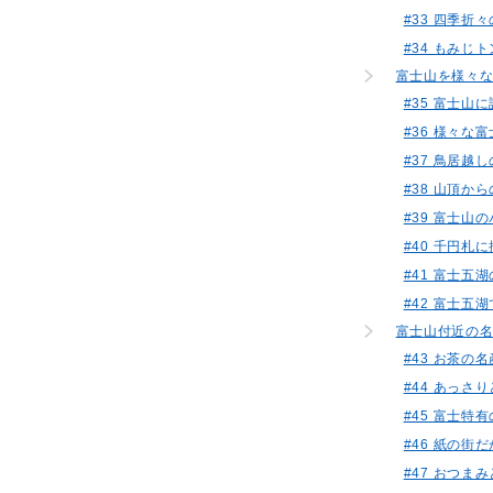
#33 四季
#34 もみ
富士山を様々
#35 富士
#36 様々
#37 鳥居
#38 山頂
#39 富士
#40 千円
#41 富士五
#42 富士五
富士山付近の
#43 お茶の
#44 あっ
#45 富士
#46 紙の
#47 おつま