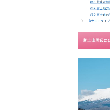
#48 甘味が
#49 富士
#50 富士
富士山ドライブ
富士山周辺に