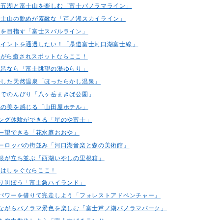
富士五湖と富士山を楽しむ「富士パノラマライン」
と富士山の眺めが素敵な「芦ノ湖スカイライン」
合目を目指す「富士スバルライン」
ィポイントを通過したい！「県道富士河口湖富士線」
ながら癒されスポットならここ！
天風呂なら「富士眺望の湯ゆらり」
生かした天然温泉「ほったらかし温泉」
牧場でのんびり「八ヶ岳まきば公園」
自然の美を感じる「山田屋ホテル」
ンピング体験ができる「星のや富士」
を一望できる「花水庭おおや」
のヨーロッパの街並み「河口湖音楽と森の美術館」
き屋根が立ち並ぶ「西湖いやしの里根箱」
にはしゃぐならここ！
っきり叫ぼう「富士急ハイランド」
山のパワーを借りて完走しよう「フォレストアドベンチャー」
をしながらパノラマ景色を楽しむ「富士芦ノ湖パノラマパーク」