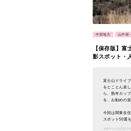
中部地方
山中湖
【保存版】富
影スポット・
富士山ドライ
をとことん楽
ら、熟年カッ
を、お勧めの
今回は関東在
スポット50選
※本サイトは広告プ