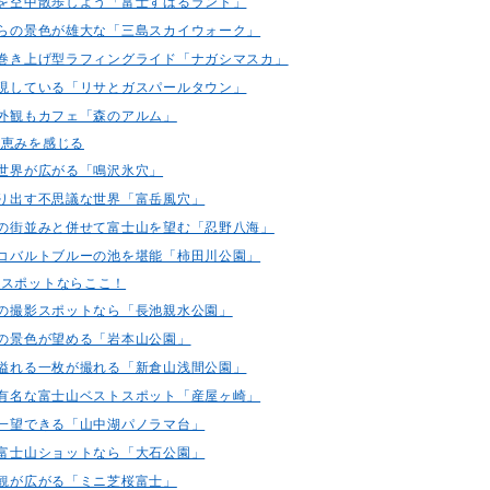
の中を空中散歩しよう「富士すばるランド」
橋からの景色が雄大な「三島スカイウォーク」
初の巻き上げ型ラフィングライド「ナガシマスカ」
を再現している「リサとガスパールタウン」
な外観もカフェ「森のアルム」
の恵みを感じる
な世界が広がる「鳴沢氷穴」
が創り出す不思議な世界「富岳風穴」
がらの街並みと併せて富士山を望む「忍野八海」
的なコバルトブルーの池を堪能「柿田川公園」
影スポットならここ！
富士の撮影スポットなら「長池親水公園」
折々の景色が望める「岩本山公園」
情緒溢れる一枚が撮れる「新倉山浅間公園」
でも有名な富士山ベストスポット「産屋ヶ崎」
山が一望できる「山中湖パノラマ台」
しの富士山ショットなら「大石公園」
景観が広がる「ミニ芝桜富士」