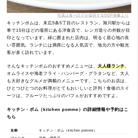
写真は食べログが提供するOGP画像より
キッチンポムは、末広5条5丁目のレストラン。旭川駅からは
車で15分ほどの場所にある洋食店で、レンガ造りの外観が目
印となっています。緑に囲まれた店内は、明るく居心地の良
い雰囲気。ランチには満席になる人気店で、地元の方や観光
客が多く訪れています。
そんなキッチンポムのおすすめメニューは、
大人様ランチ
。
オムライスや海老フライ・ハンバーグ・グラタンなど、大人
も大好きなグルメが満載のメニューです。こちらのお店は、
ひとつひとつのお料理がとてもおいしいと評判！食後のスイ
ーツは、フルーツたっぷりのパフェがおすすめですよ。
キッチン・ポム（kitchen pomme）の詳細情報や予約はこ
ちら
名称
キッチン・ポム（kitchen pomme）
ジャンル
洋食、喫茶店