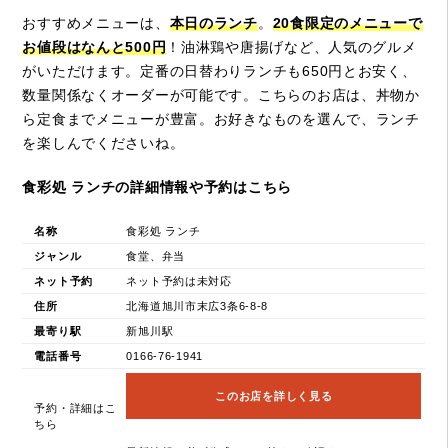
おすすめメニューは、
本日のランチ
。
20食限定のメニューで
お値段はなんと500円
！油淋鶏や唐揚げなど、人気のグルメ
がいただけます。定番の日替わりランチも650円とお安く、
数量関係なくオーダーが可能です。こちらのお店は、丼物か
ら定食までメニューが豊富。お好きなものを選んで、ランチ
を楽しんでくださいね。
食彩処 ランチの詳細情報や予約はこちら
名称
食彩処 ランチ
ジャンル
食堂、弁当
ネット予約
ネット予約は未対応
住所
北海道旭川市末広3条6-8-8
最寄り駅
新旭川駅
電話番号
0166-76-1941
このお店を詳しく見る
予約・詳細はこ
ちら