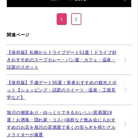
1
2
関連ページ
【保存版】札幌からドライブデート51選！ドライブ好
きおすすめのスープカレー・パン屋・カフェ・温泉・
話題のスポット
【保存版】千歳デート55選！筆者おすすめの観光スポ
ット【ショッピング・話題のスイーツ・温泉・工場見
学など】
旭川の個室あり・ゆっくりできるおいしい居酒屋19
選！お洒落・隠れ家・コスパ抜群など飲み会にもおす
すめのお店を旭川の居酒屋で多くの安らぎを得たグル
メライターが厳選