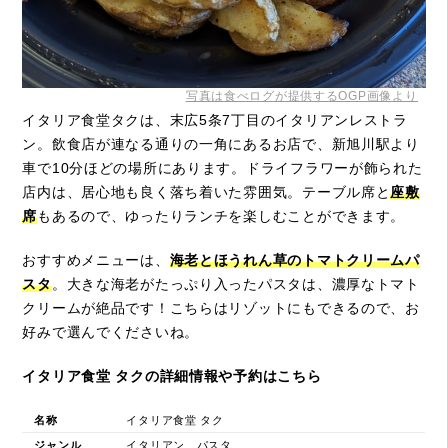
写真は食べログが提供するOGP画像より
イタリア食堂タクは、末広5条7丁目のイタリアンレストラ
ン。飲食店が連なる通りの一角にあるお店で、新旭川駅より
車で10分ほどの場所にあります。ドライフラワーが飾られた
店内は、居心地も良く落ち着いた雰囲気。テーブル席と
座敷
席
もあるので、ゆったりランチを楽しむことができます。
おすすめメニューは、
海老とほうれん草のトマトクリームパ
スタ
。大きな海老がたっぷり入ったパスタは、濃厚なトマト
クリームが絶品です！こちらはリゾットにもできるので、お
好みで選んでくださいね。
イタリア食堂 タクの詳細情報や予約はこちら
名称
イタリア食堂 タク
ジャンル
イタリアン、パスタ