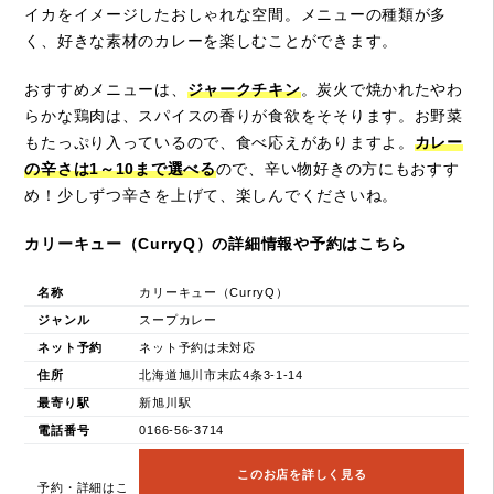
イカをイメージしたおしゃれな空間。メニューの種類が多
く、好きな素材のカレーを楽しむことができます。
おすすめメニューは、
ジャークチキン
。炭火で焼かれたやわ
らかな鶏肉は、スパイスの香りが食欲をそそります。お野菜
もたっぷり入っているので、食べ応えがありますよ。
カレー
の辛さは1～10まで選べる
ので、辛い物好きの方にもおすす
め！少しずつ辛さを上げて、楽しんでくださいね。
カリーキュー（CurryQ）の詳細情報や予約はこちら
名称
カリーキュー（CurryQ）
ジャンル
スープカレー
ネット予約
ネット予約は未対応
住所
北海道旭川市末広4条3-1-14
最寄り駅
新旭川駅
電話番号
0166-56-3714
このお店を詳しく見る
予約・詳細はこ