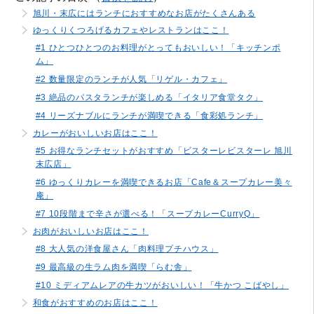
旭川・末広にはランチにおすすめなお店がたくさんある
ゆっくりくつろげるカフェやレストランはここ！
#1 ひとつひとつのお料理がとってもおいしい！「キッチンポ
ム」
#2 数量限定のランチが人気「リゲル・カフェ」
#3 絶品のパスタランチが楽しめる「イタリア食堂タク」
#4 リーズナブルにランチが満喫できる「食彩処ランチ」
カレーがおいしいお店はここ！
#5 お得なランチセットがおすすめ「ビスターレビスターレ 旭川
末広店」
#6 ゆっくりカレーを満喫できるお店「Cafe＆スープカレー美々
庵」
#7 10段階まで辛さが選べる！「スープカレーCurryQ」
お肉がおいしいお店はここ！
#8 大人気の洋食屋さん「肉料理プチハウス」
#9 最高級の生ラム肉を満喫「らむ舎」
#10 ミディアムレアの牛カツがおいしい！「牛かつ こばやし」
和食がおすすめのお店はここ！