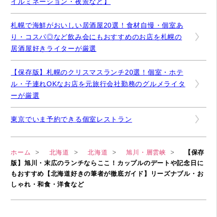
イルミネーション・夜景など】
札幌で海鮮がおいしい居酒屋20選！食材自慢・個室あ
り・コスパ◎など飲み会にもおすすめのお店を札幌の
居酒屋好きライターが厳選
【保存版】札幌のクリスマスランチ20選！個室・ホテ
ル・子連れOKなお店を元旅行会社勤務のグルメライタ
ーが厳選
東京でいま予約できる個室レストラン
ホーム
北海道
北海道
旭川・層雲峡
【保存
版】旭川・末広のランチならここ！カップルのデートや記念日に
もおすすめ【北海道好きの筆者が徹底ガイド】リーズナブル・お
しゃれ・和食・洋食など