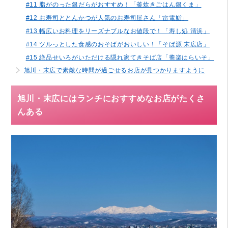
#11 脂がのった銀だらがおすすめ！「釜炊きごはん銀くま」
#12 お寿司ととんかつが人気のお寿司屋さん「雷電鮨」
#13 幅広いお料理をリーズナブルなお値段で！「寿し処 清浜」
#14 ツルっとした食感のおそばがおいしい！「そば源 末広店」
#15 絶品せいろがいただける隠れ家てきそば店「蕎楽はらいそ」
旭川・末広で素敵な時間が過ごせるお店が見つかりますように
旭川・末広にはランチにおすすめなお店がたくさ
んある