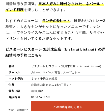
国情緒漂う雰囲気。
日本人好みに味付けされた、ネパール・
インド料理
を楽しむことができます。
おすすめメニューは、
ランチのBセット
。日替わりのカレー2
種類と、大きなナンがセットになったメニューです。ナン
は、サフランライスかごはんに変えることも可能。サラダや
ドリンクも付いてくるお得なセットです。
ビスターレビスターレ 旭川末広店（bistarai bistarai）の詳
細情報や予約はこちら
名称
ビスターレビスターレ 旭川末広店（bistarai bistarai）
ジャンル
カレー、ネパール料理、スープカレー
ネット予約
ネット予約は未対応
住所
北海道旭川市末広1条4丁目2-7
最寄り駅
新旭川駅
電話番号
0166-52-9776
このお店を詳しく見る
予約・詳細はこ