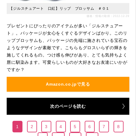
【ジルスチュアート 口紅】リップ ブロッサム ＃０１
価格・情報の取得：2022-12-29
プレゼントにぴったりのアイテムが多い「ジルスチュアー
ト」。パッケージが女心をくすぐるデザインばかり。このリ
ップブロッサムも、パッケージの先端に施されている宝石の
ようなデザインが素敵です。こちらもグロスいらずの輝きを
施してくれるもの。つけ感も伸びがあり、とても気持ちよく
唇に馴染みます。可愛らしいものが大好きなお友達にいかが
ですか？
Amazon.co.jpで見る
次のページを読む
1
2
3
4
5
6
7
8