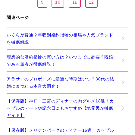
9
10
11
12
関連ページ
いくらが普通？年収別婚約指輪の相場や人気ブランド
を徹底解説！
理想的な婚約指輪の買い方は？いつまでに必要？既婚
である筆者が徹底解説！
アラサーのプロポーズに最適な時期はいつ？30代の結
婚にまつわる本音大調査！
【保存版】神戸・三宮のディナーの肉グルメ18選！カ
ップルのデートや記念日にもおすすめ【地元民が徹底
ガイド】
【保存版】メリケンパークのディナー16選！カップル