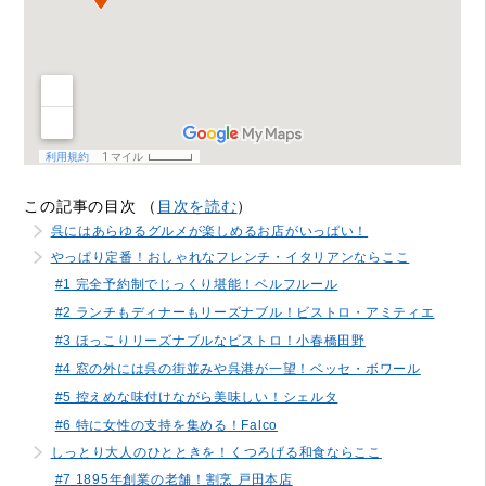
この記事の目次 （
目次を読む
）
呉にはあらゆるグルメが楽しめるお店がいっぱい！
やっぱり定番！おしゃれなフレンチ・イタリアンならここ
#1 完全予約制でじっくり堪能！ベルフルール
#2 ランチもディナーもリーズナブル！ビストロ・アミティエ
#3 ほっこりリーズナブルなビストロ！小春橋田野
#4 窓の外には呉の街並みや呉港が一望！ベッセ・ボワール
#5 控えめな味付けながら美味しい！シェルタ
#6 特に女性の支持を集める！Falco
しっとり大人のひとときを！くつろげる和食ならここ
#7 1895年創業の老舗！割烹 戸田本店