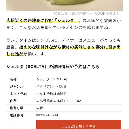
写真は食べログが提供するOGP画像より
広駅近くの路地裏に佇む「シェルタ」
。隠れ家的な雰囲気が
良く、こんなお店を知っているとセンスを感じますね。
ランチタイムはシンプルに、ディナーはメニューがとっても
豊富。
控えめな味付けながら素材の美味しさを存分に引き出
した逸品
が揃います。
シェルタ（SCELTA）の詳細情報や予約はこちら
名称
シェルタ（SCELTA）
ジャンル
イタリアン、パスタ
ネット予約
ネット予約は未対応
住所
広島県呉市広本町1-1-11-102
最寄り駅
広駅
電話番号
0823-74-8244
このお店を詳しく見る