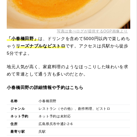
写真は食べログが提供するOGP画像より
「小春橋田野」
は、ドリンクを含めて5000円以内で楽しめち
ゃう
リーズナブルなビストロ
です。アクセスは呉駅から徒歩
5分ですよ。
地元人気が高く、家庭料理のようなほっこりした味わいを求
めて常連として通う方も多いのだとか。
小春橋田野の詳細情報や予約はこちら
名称
小春橋田野
ジャンル
レストラン（その他）、創作料理、ビストロ
ネット予約
ネット予約は未対応
住所
広島県呉市中通2-2-6
最寄り駅
呉駅