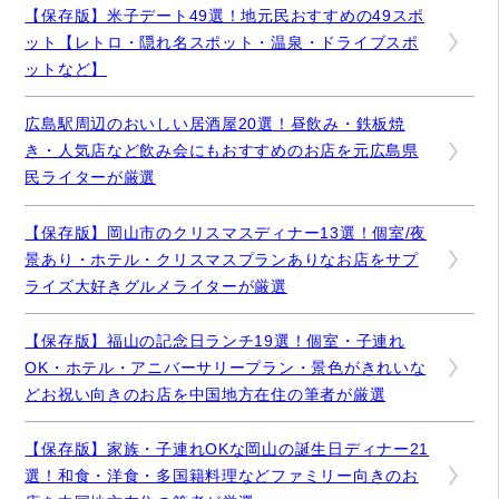
【保存版】米子デート49選！地元民おすすめの49スポ
ット【レトロ・隠れ名スポット・温泉・ドライブスポ
ットなど】
広島駅周辺のおいしい居酒屋20選！昼飲み・鉄板焼
き・人気店など飲み会にもおすすめのお店を元広島県
民ライターが厳選
【保存版】岡山市のクリスマスディナー13選！個室/夜
景あり・ホテル・クリスマスプランありなお店をサプ
ライズ大好きグルメライターが厳選
【保存版】福山の記念日ランチ19選！個室・子連れ
OK・ホテル・アニバーサリープラン・景色がきれいな
どお祝い向きのお店を中国地方在住の筆者が厳選
【保存版】家族・子連れOKな岡山の誕生日ディナー21
選！和食・洋食・多国籍料理などファミリー向きのお