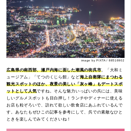
image by PIXTA / 88516902
広島県の南西部、瀬戸内海に面した潮風の街呉市
。「大和ミ
ュージアム」「てつのくじら館」など
海上自衛隊にまつわる
観光スポットのほか、夜景の美しい「灰ヶ峰」もデートスポ
ットとして人気
ですね。そんな魅力いっぱいの呉には、美味
しいグルメスポットも目白押し！ランチやディナーに使える
お店も粒ぞろいで、訪れて欲しい飲食店にあふれているんで
す。あなたもぜひこの記事を参考にして、呉での素敵なひと
ときを楽しんでみてくださいね！