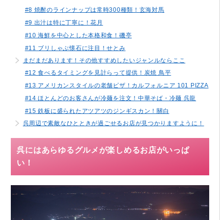
#8 焼酎のラインナップは常時300種類！玄海対馬
#9 出汁は特に丁寧に！花月
#10 海鮮を中心とした本格和食！磯亭
#11 ブリしゃぶ懐石に注目！せとみ
まだまだあります！その他すすめしたいジャンルならここ
#12 食べるタイミングを見計らって提供！炭焼 鳥平
#13 アメリカンスタイルの老舗ピザ！カルフォルニア 101 PIZZA
#14 ほとんどのお客さんが冷麺を注文！中華そば・冷麺 呉龍
#15 鉄板に盛られたアツアツのジンギスカン！關白
呉周辺で素敵なひとときが過ごせるお店が見つかりますように！
呉にはあらゆるグルメが楽しめるお店がいっぱ
い！