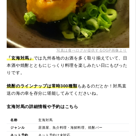
写真は食べログが提供するOGP画像より
「玄海対馬」
では九州各地のお酒を多く取り揃えていて、日
本酒や焼酎とともにじっくり料理を楽しみたい日にもぴった
りです。
焼酎のラインナップは常時300種類
もあるのだとか！対馬直
送の海の幸を存分に堪能してみてくださいね。
玄海対馬の詳細情報や予約はこちら
名称
玄海対馬
ジャンル
居酒屋、魚介料理・海鮮料理、焼酎バー
ネット予約
ネット予約は未対応