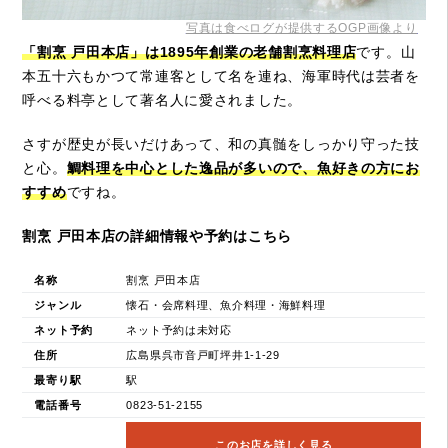
写真は食べログが提供するOGP画像より
「割烹 戸田本店」は1895年創業の老舗割烹料理店
です。山
本五十六もかつて常連客として名を連ね、海軍時代は芸者を
呼べる料亭として著名人に愛されました。
さすが歴史が長いだけあって、和の真髄をしっかり守った技
と心。
鯛料理を中心とした逸品が多いので、魚好きの方にお
すすめ
ですね。
割烹 戸田本店の詳細情報や予約はこちら
名称
割烹 戸田本店
ジャンル
懐石・会席料理、魚介料理・海鮮料理
ネット予約
ネット予約は未対応
住所
広島県呉市音戸町坪井1-1-29
最寄り駅
駅
電話番号
0823-51-2155
このお店を詳しく見る