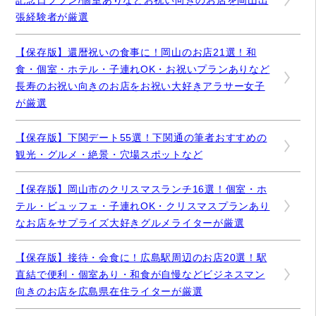
記念日プラン/個室ありなどお祝い向きのお店を岡山出
張経験者が厳選
【保存版】還暦祝いの食事に！岡山のお店21選！和
食・個室・ホテル・子連れOK・お祝いプランありなど
長寿のお祝い向きのお店をお祝い大好きアラサー女子
が厳選
【保存版】下関デート55選！下関通の筆者おすすめの
観光・グルメ・絶景・穴場スポットなど
【保存版】岡山市のクリスマスランチ16選！個室・ホ
テル・ビュッフェ・子連れOK・クリスマスプランあり
なお店をサプライズ大好きグルメライターが厳選
【保存版】接待・会食に！広島駅周辺のお店20選！駅
直結で便利・個室あり・和食が自慢などビジネスマン
向きのお店を広島県在住ライターが厳選