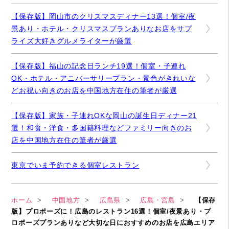
【保存版】岡山市のクリスマスディナー13選！個室/夜
景あり・ホテル・クリスマスプランありなお店をサプ
ライズ大好きグルメライターが厳選
【保存版】福山の記念日ランチ19選！個室・子連れ
OK・ホテル・アニバーサリープラン・景色がきれいな
どお祝い向きのお店を中国地方在住の筆者が厳選
【保存版】家族・子連れOKな岡山の誕生日ディナー21
選！和食・洋食・多国籍料理などファミリー向きのお
店を中国地方在住の筆者が厳選
東京でいま予約できる個室レストラン
ホーム
中国地方
広島県
広島・宮島
【保存
版】プロポーズに！広島のレストラン16選！個室/夜景あり・プ
ロポーズプランありなど大切な日におすすめのお店を広島エリア