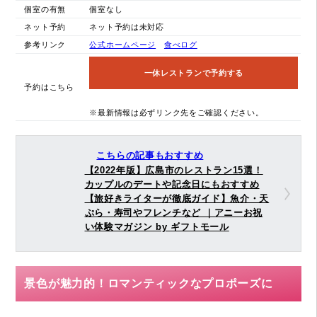
個室の有無
個室なし
ネット予約
ネット予約は未対応
参考リンク
公式ホームページ
食べログ
一休レストランで予約する
予約はこちら
※最新情報は必ずリンク先をご確認ください。
こちらの記事もおすすめ
【2022年版】広島市のレストラン15選！
カップルのデートや記念日にもおすすめ
【旅好きライターが徹底ガイド】魚介・天
ぷら・寿司やフレンチなど ｜アニーお祝
い体験マガジン by ギフトモール
景色が魅力的！ロマンティックなプロポーズに