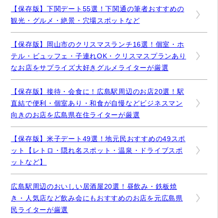
【保存版】下関デート55選！下関通の筆者おすすめの
観光・グルメ・絶景・穴場スポットなど
【保存版】岡山市のクリスマスランチ16選！個室・ホ
テル・ビュッフェ・子連れOK・クリスマスプランあり
なお店をサプライズ大好きグルメライターが厳選
【保存版】接待・会食に！広島駅周辺のお店20選！駅
直結で便利・個室あり・和食が自慢などビジネスマン
向きのお店を広島県在住ライターが厳選
【保存版】米子デート49選！地元民おすすめの49スポ
ット【レトロ・隠れ名スポット・温泉・ドライブスポ
ットなど】
広島駅周辺のおいしい居酒屋20選！昼飲み・鉄板焼
き・人気店など飲み会にもおすすめのお店を元広島県
民ライターが厳選