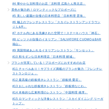
#4 華やかな京料理のお店「京料理 広島たん熊北店」
景色が魅力的！ロマンティックなプロポーズに
#5 美しい庭園が自慢の日本料理店「日本料理 雲海」
#6 極上のフレンチレストラン「スカイレストランアンドラウン
ジ L＆R」
#7 ホテル内にある洗練された空間で！ステーキハウス「神石」
#8 ピッツァが自慢のイタリアン「SALVATORE CUOMO＆BAR
福山」
#9 異国情緒あふれるイタリアンレストラン「サンセット」
#10 和モダンな日本料理店「日本料理 鯉城」
プランが充実している！プロポーズにおすすめのお店
#11 チャペルあり！サプライズ満載のプランが魅力「フレンチレ
ストランロジェ 」
#12 最高級の鉄板焼きレストラン「鉄板焼 愛宕」
#13 おしゃれな鉄板焼きレストラン「鉄板焼なにわ」
#14 本格的な広東料理のレストラン「中国料理 桃李」
#15 ロマンティックな洋食レストラン「スカイダイニング リーガ
トップ」