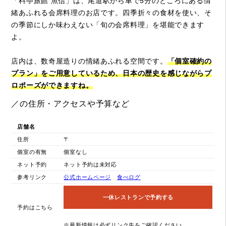
「料亭旅館 魚信」は、尾道駅から車で5分のところにある情
緒あふれる会席料理のお店です。四季折々の食材を使い、そ
の季節にしか味わえない「旬の会席料理」を堪能できます
よ。
店内は、数奇屋造りの情緒あふれる空間です。
「個室確約の
プラン」をご用意しているため、日本の歴史を感じながらプ
ロポーズができますね。
／の住所・アクセスや予算など
店舗名
住所
〒
個室の有無
個室なし
ネット予約
ネット予約は未対応
参考リンク
公式ホームページ
食べログ
一休レストランで予約する
予約はこちら
※最新情報は必ずリンク先をご確認ください。