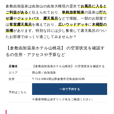
倉敷由加温泉は由加山の由加大権現の霊水で
お風呂に入ると
ご利益がある
と伝えられており、
単純放射能泉
の温泉は
打た
せ湯
や
ジェットバス
、
露天風呂
などで堪能。一部のお部屋で
は
客室露天風呂
を備えており、
広いウッドデッキ
に
木桶型の
浴槽
があります。特別な日には少し奮発して露天風呂のつい
たお部屋でゆっくり過ごしてみませんか？
【倉敷由加温泉ホテル山桃花】 の空室状況を確認す
るの住所・アクセスや予算など
店舗名
【倉敷由加温泉ホテル山桃花】 の空室状況を確認する
エリア
岡山県／由加温泉
住所
〒711-0901岡山県倉敷市児島由加3285
一休で予約する
予約はこちら
※最新情報は必ずリンク先をご確認ください。