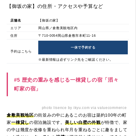
【御坂の家】の住所・アクセスや予算など
店舗名
【御坂の家】
エリア
岡山県／倉敷美観地区内
住所
〒710-0054岡山県倉敷市本町11-16
一休で予約する
予約はこちら
※最新情報は必ずリンク先をご確認ください。
#5 歴史の重みを感じる一棟貸しの宿「滔々
町家の宿」
photo lisence by ikyu.com via valuecommerce
倉敷美観地区
の街並みの中にあるこのお宿は築約100年の町
家
一棟貸し
の宿泊施設です。
美しい白壁の外観
が特徴で、家
の中は幾度か改修を重ねられ年月を重ねるごとに趣をまして