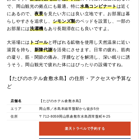
で、岡山観光の拠点にも最適。特に
水島コンビナート
は近く
にあるので、
夜景
を見たい方には良い立地です。お部屋は暮
らしやすさを追求し、
シモンズ製
のベッドを設置し、一部の
お部屋には
洗濯機
もあり長期滞在にも良いですよ。
大浴場には
トゴール
と呼ばれる鉱物を使用し天然温泉に近い
湯質を持ち、
新陳代謝
を活発にさせます。日常の疲れ、筋肉
の凝り、筋・関節の痛み、浮腫などを解消し、深い眠りに誘
うそう。岡山観光で疲れた体にはぴったりの設備ですね。
【たびのホテル倉敷水島】の住所・アクセスや予算な
ど
店舗名
【たびのホテル倉敷水島】
エリア
岡山県／水島本線常盤駅から徒歩5分
住所
〒712-8059岡山県倉敷市水島西常盤町4-25
楽天トラベルで予約する