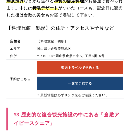
鯛茶漬け
などから選べる
和食の会席料理
がお部屋で食べられ
ます。中には
特製デザート
がついたコースも。記念日に観光
した後は倉敷の美食もお宿で堪能して下さい。
【料理旅館 鶴形】の住所・アクセスや予算など
店舗名
【料理旅館 鶴形】
エリア
岡山県／倉敷美観地区
住所
〒710-0046岡山県倉敷市中央1丁目3番15号
楽天トラベルで予約する
予約はこちら
一休で予約する
※最新情報は必ずリンク先をご確認ください。
#3 歴史的な複合観光施設の中にある「倉敷ア
イビースクエア」