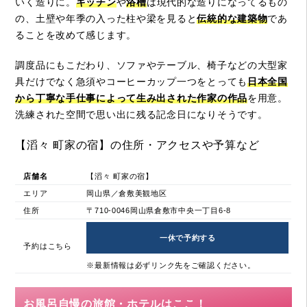
いく造りに。
キッチン
や
浴槽
は現代的な造りになってるもの
の、土壁や年季の入った柱や梁を見ると
伝統的な建築物
であ
ることを改めて感じます。
調度品にもこだわり、ソファやテーブル、椅子などの大型家
具だけでなく急須やコーヒーカップ一つをとっても
日本全国
から丁寧な手仕事によって生み出された作家の作品
を用意。
洗練された空間で思い出に残る記念日になりそうです。
【滔々 町家の宿】の住所・アクセスや予算など
店舗名
【滔々 町家の宿】
エリア
岡山県／倉敷美観地区
住所
〒710-0046岡山県倉敷市中央一丁目6-8
一休で予約する
予約はこちら
※最新情報は必ずリンク先をご確認ください。
お風呂自慢の旅館・ホテルはここ！