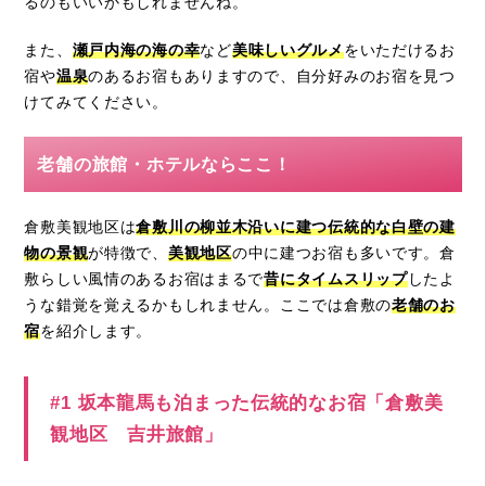
るのもいいかもしれませんね。
また、
瀬戸内海の海の幸
など
美味しいグルメ
をいただけるお
宿や
温泉
のあるお宿もありますので、自分好みのお宿を見つ
けてみてください。
老舗の旅館・ホテルならここ！
倉敷美観地区は
倉敷川の柳並木沿いに建つ伝統的な白壁の建
物の景観
が特徴で、
美観地区
の中に建つお宿も多いです。倉
敷らしい風情のあるお宿はまるで
昔にタイムスリップ
したよ
うな錯覚を覚えるかもしれません。ここでは倉敷の
老舗のお
宿
を紹介します。
#1 坂本龍馬も泊まった伝統的なお宿「倉敷美
観地区 吉井旅館」