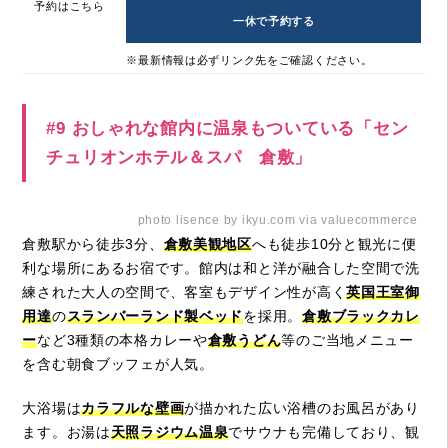
予約はこちら
一休で予約する
※最新情報は必ずリンク先をご確認ください。
#9 おしゃれな館内に温泉もついている「セン
チュリオンホテル＆スパ 倉敷」
photo lisence by ikyu.com via valuecommerce
倉敷駅から徒歩3分、
倉敷美観地区
へも徒歩10分と観光に便
利な場所にあるお宿です。館内は和と洋が融合した空間で洗
練された大人の空間で、客室もデザイン性が高く
英国王室御
用達
の
スランバーランド製ベッド
を採用。
倉敷ブラックカレ
ー
など3種類の本格カレーや
倉敷うどん
等のご当地メニュー
を含む朝食ブッフェが人気。
大浴場は
カラフルな壁画
が描かれた広い浴槽のお風呂があり
ます。お湯は
天照ラジウム温泉
でサウナも完備しており、観