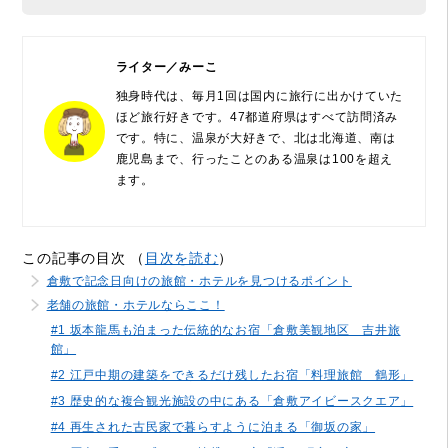
ライター／みーこ
独身時代は、毎月1回は国内に旅行に出かけていた
ほど旅行好きです。47都道府県はすべて訪問済み
です。特に、温泉が大好きで、北は北海道、南は
鹿児島まで、行ったことのある温泉は100を超え
ます。
この記事の目次 （
目次を読む
）
倉敷で記念日向けの旅館・ホテルを見つけるポイント
老舗の旅館・ホテルならここ！
#1 坂本龍馬も泊まった伝統的なお宿「倉敷美観地区 吉井旅
館」
#2 江戸中期の建築をできるだけ残したお宿「料理旅館 鶴形」
#3 歴史的な複合観光施設の中にある「倉敷アイビースクエア」
#4 再生された古民家で暮らすように泊まる「御坂の家」