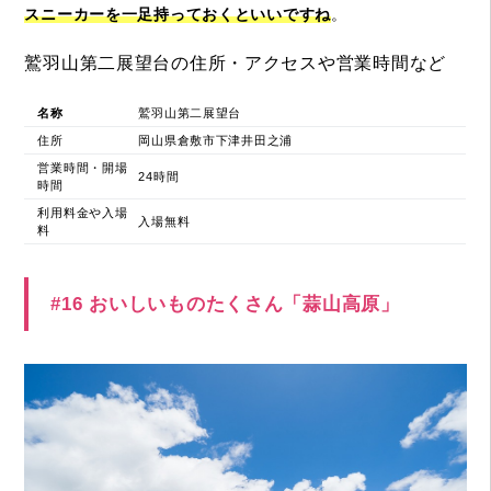
スニーカーを一足持っておくといいですね
。
鷲羽山第二展望台の住所・アクセスや営業時間など
名称
鷲羽山第二展望台
住所
岡山県倉敷市下津井田之浦
営業時間・開場
24時間
時間
利用料金や入場
入場無料
料
#16 おいしいものたくさん「蒜山高原」