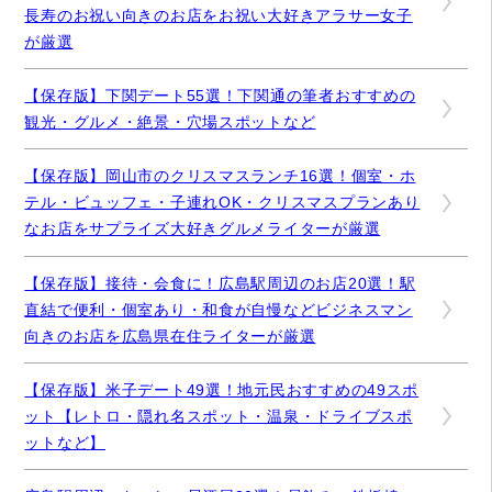
長寿のお祝い向きのお店をお祝い大好きアラサー女子
が厳選
【保存版】下関デート55選！下関通の筆者おすすめの
観光・グルメ・絶景・穴場スポットなど
【保存版】岡山市のクリスマスランチ16選！個室・ホ
テル・ビュッフェ・子連れOK・クリスマスプランあり
なお店をサプライズ大好きグルメライターが厳選
【保存版】接待・会食に！広島駅周辺のお店20選！駅
直結で便利・個室あり・和食が自慢などビジネスマン
向きのお店を広島県在住ライターが厳選
【保存版】米子デート49選！地元民おすすめの49スポ
ット【レトロ・隠れ名スポット・温泉・ドライブスポ
ットなど】