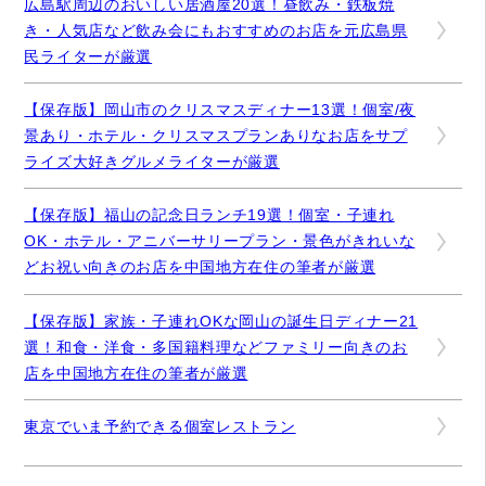
広島駅周辺のおいしい居酒屋20選！昼飲み・鉄板焼
き・人気店など飲み会にもおすすめのお店を元広島県
民ライターが厳選
【保存版】岡山市のクリスマスディナー13選！個室/夜
景あり・ホテル・クリスマスプランありなお店をサプ
ライズ大好きグルメライターが厳選
【保存版】福山の記念日ランチ19選！個室・子連れ
OK・ホテル・アニバーサリープラン・景色がきれいな
どお祝い向きのお店を中国地方在住の筆者が厳選
【保存版】家族・子連れOKな岡山の誕生日ディナー21
選！和食・洋食・多国籍料理などファミリー向きのお
店を中国地方在住の筆者が厳選
東京でいま予約できる個室レストラン