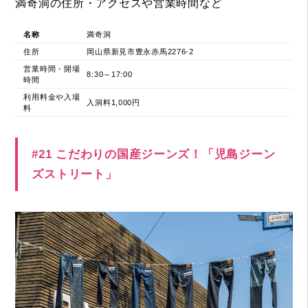
満奇洞の住所・アクセスや営業時間など
名称
満奇洞
住所
岡山県新見市豊永赤馬2276-2
営業時間・開場
8:30～17:00
時間
利用料金や入場
入洞料1,000円
料
#21 こだわりの国産ジーンズ！「児島ジーン
ズストリート」