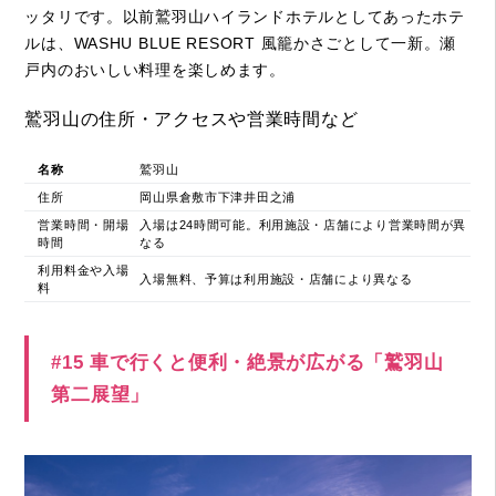
ッタリです。以前鷲羽山ハイランドホテルとしてあったホテ
ルは、WASHU BLUE RESORT 風籠かさごとして一新。瀬
戸内のおいしい料理を楽しめます。
鷲羽山の住所・アクセスや営業時間など
名称
鷲羽山
住所
岡山県倉敷市下津井田之浦
営業時間・開場
入場は24時間可能。利用施設・店舗により営業時間が異
時間
なる
利用料金や入場
入場無料、予算は利用施設・店舗により異なる
料
#15 車で行くと便利・絶景が広がる「鷲羽山
第二展望」