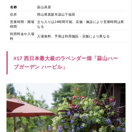
名称
蒜山高原
住所
岡山県真庭市蒜山下福田
営業時間・開場
立ち入りは24時間可能、店舗・施設により営業時間は異
時間
なる
利用料金や入場
入場無料、予算は利用施設・店舗により異なる
料
#17 西日本最大級のラベンダー畑「蒜山ハー
ブガーデン ハービル」