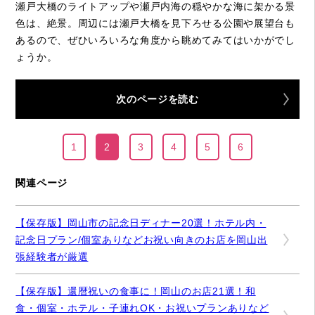
瀬戸大橋のライトアップや瀬戸内海の穏やかな海に架かる景
色は、絶景。周辺には瀬戸大橋を見下ろせる公園や展望台も
あるので、ぜひいろいろな角度から眺めてみてはいかがでし
ょうか。
次のページを読む
1
2
3
4
5
6
関連ページ
【保存版】岡山市の記念日ディナー20選！ホテル内・
記念日プラン/個室ありなどお祝い向きのお店を岡山出
張経験者が厳選
【保存版】還暦祝いの食事に！岡山のお店21選！和
食・個室・ホテル・子連れOK・お祝いプランありなど