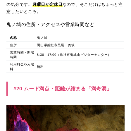
の気分です。
月曜日が定休日
なので、そこだけはちょっと注
意したいところ。
鬼ノ城の住所・アクセスや営業時間など
名称
鬼ノ城
住所
岡山県総社市黒尾・奥坂
営業時間・開場
8:30～17:00（総社市鬼城山ビジターセンター）
時間
利用料金や入場
無料
料
#20 ムード満点・距離が縮まる「満奇洞」