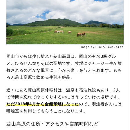
image by PIXTA / 43525476
岡山市からは少し離れた蒜山高原は、岡山の有名B級グル
メ、ひるぜん焼きそばの聖地です。牧場にジャージー牛が放
牧されるのどかな風景に、心から癒しを与えられます。もち
ろん蒜山高原で飲める牛乳も絶品。
近くにある蒜山高原休暇村は、温泉も宿泊施設もあり、2人
で時間を忘れてゆっくりするのにはうってつけの場所です。
ただ2018年4月から全館禁煙になった
ので、喫煙者さんには
喫煙室を利用してもらうことになります。
蒜山高原の住所・アクセスや営業時間など