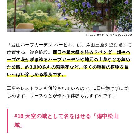
image by PIXTA / 57096705
「蒜山ハーブガーデン ハービル」は、蒜山三座を望む場所に
位置する、複合施設。
西日本最大級を誇るラベンダー畑やハ
ーブの花が咲き誇るハーブガーデンや地元の山菜などを集め
た公園、約3,000株もの紫陽花など、多くの種類の植物を目
いっぱい楽しめる場所です。
工房やレストランも併設されているので、1日中飽きずに楽
しめます。リースなどが作れる体験もおすすめです！
#18 天空の城として名をはせる「備中松山
城」