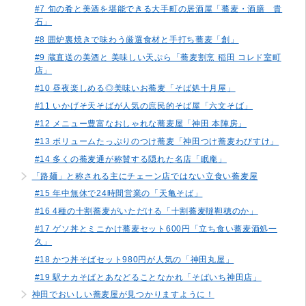
#7 旬の肴と美酒を堪能できる大手町の居酒屋「蕎麦・酒膳 貴
石」
#8 囲炉裏焼きで味わう厳選食材と手打ち蕎麦「創」
#9 蔵直送の美酒と 美味しい天ぷら「蕎麦割烹 稲田 コレド室町
店」
#10 昼夜楽しめる◎美味いお蕎麦「そば処十月屋」
#11 いかげそ天そばが人気の庶民的そば屋「六文そば」
#12 メニュー豊富なおしゃれな蕎麦屋「神田 本陣房」
#13 ボリュームたっぷりのつけ蕎麦「神田つけ蕎麦わびすけ」
#14 多くの蕎麦通が称賛する隠れた名店「眠庵」
「路麺」と称される主にチェーン店ではない立食い蕎麦屋
#15 年中無休で24時間営業の「天亀そば」
#16 4種の十割蕎麦がいただける「十割蕎麦韃靼穂のか」
#17 ゲソ丼とミニかけ蕎麦セット600円「立ち食い蕎麦酒処一
久」
#18 かつ丼そばセット980円が人気の「神田丸屋」
#19 駅ナカそばとあなどることなかれ「そばいち神田店」
神田でおいしい蕎麦屋が見つかりますように！