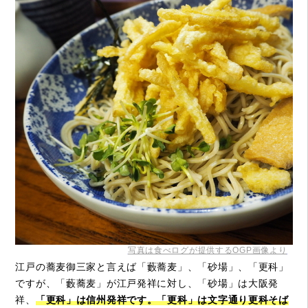
写真は食べログが提供するOGP画像より
江戸の蕎麦御三家と言えば「藪蕎麦」、「砂場」、「更科」
ですが、「藪蕎麦」が江戸発祥に対し、「砂場」は大阪発
祥、
「更科」は信州発祥です。「更科」は文字通り更科そば