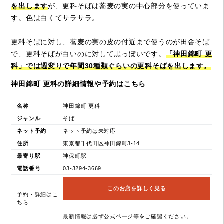
を出します
が、更科そばは蕎麦の実の中心部分を使っていま
す。色は白くてサラサラ。
更科そばに対し、蕎麦の実の皮の付近まで使うのが田舎そば
で、更科そばが白いのに対して黒っぽいです。
「神田錦町 更
科」では週変りで年間30種類ぐらいの更科そばを出します。
神田錦町 更科の詳細情報や予約はこちら
名称
神田錦町 更科
ジャンル
そば
ネット予約
ネット予約は未対応
住所
東京都千代田区神田錦町3-14
最寄り駅
神保町駅
電話番号
03-3294-3669
このお店を詳しく見る
予約・詳細はこ
ちら
最新情報は必ず公式ページ等をご確認ください。