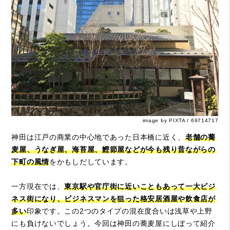
image by PIXTA / 69714717
神田は江戸の商業の中心地であった日本橋に近く、
老舗の蕎
麦屋、うなぎ屋、海苔屋、鰹節屋などが今も残り昔ながらの
下町の風情
をかもしだしています。
一方現在では、
東京駅や官庁街に近いこともあって一大ビジ
ネス街になり、ビジネスマンを狙った格安居酒屋や飲食店が
多い
印象です。この2つのタイプの混在度合いは浅草や上野
にも負けないでしょう。今回は神田の蕎麦屋にしぼって紹介