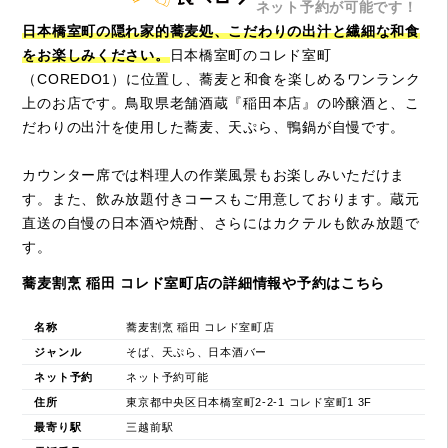
ネット予約が可能です！
日本橋室町の隠れ家的蕎麦処、こだわりの出汁と繊細な和食
をお楽しみください。
日本橋室町のコレド室町
（COREDO1）に位置し、蕎麦と和食を楽しめるワンランク
上のお店です。鳥取県老舗酒蔵『稲田本店』の吟醸酒と、こ
だわりの出汁を使用した蕎麦、天ぷら、鴨鍋が自慢です。
カウンター席では料理人の作業風景もお楽しみいただけま
す。また、飲み放題付きコースもご用意しております。蔵元
直送の自慢の日本酒や焼酎、さらにはカクテルも飲み放題で
す。
蕎麦割烹 稲田 コレド室町店の詳細情報や予約はこちら
名称
蕎麦割烹 稲田 コレド室町店
ジャンル
そば、天ぷら、日本酒バー
ネット予約
ネット予約可能
住所
東京都中央区日本橋室町2-2-1 コレド室町1 3F
最寄り駅
三越前駅