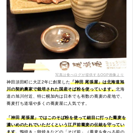
写真は食べログが提供するOGP画像より
神田須田町に大正2年に創業した
「神田 尾張屋」は北海道旭
川の契約農家で栽培された国産そば粉を使っています。
北海
道の旭川付近、特に幌加内は日本でも有数の蕎麦の産地で、
蕎麦打ち道場や多くの蕎麦屋に人気です。
「神田 尾張屋」ではこのそば粉を使って細目に打った蕎麦を
濃いめのたれでいただくという江戸前蕎麦の伝統を守ってい
ます
。鴨焼き・卵焼きなどの「そば前」（蕎麦を食べる前の