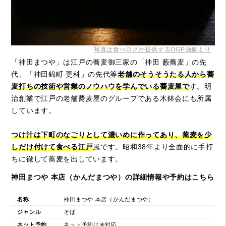
写真は食べログが提供するOGP画像より
「神田まつや」は江戸の蕎麦御三家の「神田 藪蕎麦」の先
代、「神田錦町 更科」の先代等
老舗のそうそうたる人から蕎
麦打ちの技術や営業のノウハウを学んでいる蕎麦屋で
す。明
治創業で江戸の老舗蕎麦屋のグループである木鉢会にも所属
しています。
つけ汁は下町のなごりとして濃いめに作ってあり、蕎麦を少
しだけ付けて食べる江戸
風です。昭和38年より全面的に手打
ちに徹して蕎麦を出しています。
神田まつや 本店（かんだまつや）の詳細情報や予約はこちら
名称
神田まつや 本店（かんだまつや）
ジャンル
そば
ネット予約
ネット予約は未対応