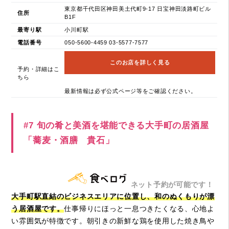
東京都千代田区神田美土代町9-17 日宝神田淡路町ビル
住所
B1F
最寄り駅
小川町駅
電話番号
050-5600-4459 03-5577-7577
このお店を詳しく見る
予約・詳細はこ
ちら
最新情報は必ず公式ページ等をご確認ください。
#7 旬の肴と美酒を堪能できる大手町の居酒屋
「蕎麦・酒膳 貴石」
ネット予約が可能です！
大手町駅直結のビジネスエリアに位置し、和のぬくもりが漂
う居酒屋です。
仕事帰りにほっと一息つきたくなる、心地よ
い雰囲気が特徴です。朝引きの新鮮な鶏を使用した焼き鳥や