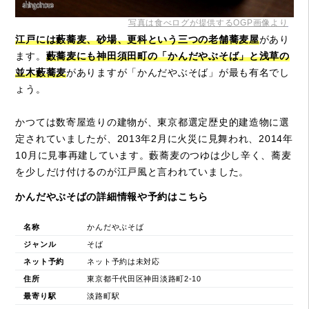
写真は食べログが提供するOGP画像より
江戸には藪蕎麦、砂場、更科という三つの老舗蕎麦屋
があり
ます。
藪蕎麦にも神田須田町の「かんだやぶそば」と浅草の
並木藪蕎麦
がありますが「かんだやぶそば」が最も有名でし
ょう。
かつては数寄屋造りの建物が、東京都選定歴史的建造物に選
定されていましたが、2013年2月に火災に見舞われ、2014年
10月に見事再建しています。藪蕎麦のつゆは少し辛く、蕎麦
を少しだけ付けるのが江戸風と言われていました。
かんだやぶそばの詳細情報や予約はこちら
名称
かんだやぶそば
ジャンル
そば
ネット予約
ネット予約は未対応
住所
東京都千代田区神田淡路町2-10
最寄り駅
淡路町駅