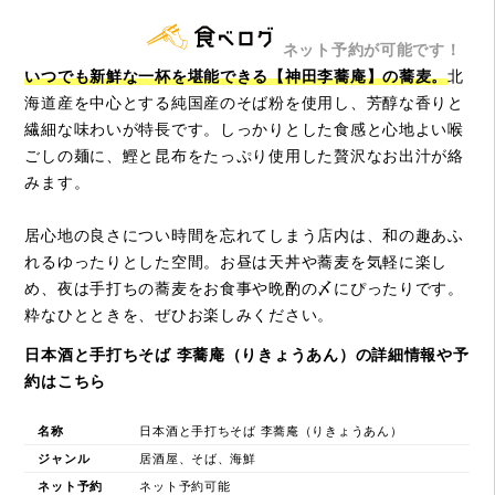
ネット予約が可能です！
いつでも新鮮な一杯を堪能できる【神田李蕎庵】の蕎麦。
北
海道産を中心とする純国産のそば粉を使用し、芳醇な香りと
繊細な味わいが特長です。しっかりとした食感と心地よい喉
ごしの麺に、鰹と昆布をたっぷり使用した贅沢なお出汁が絡
みます。
居心地の良さについ時間を忘れてしまう店内は、和の趣あふ
れるゆったりとした空間。お昼は天丼や蕎麦を気軽に楽し
め、夜は手打ちの蕎麦をお食事や晩酌の〆にぴったりです。
粋なひとときを、ぜひお楽しみください。
日本酒と手打ちそば 李蕎庵（りきょうあん）の詳細情報や予
約はこちら
名称
日本酒と手打ちそば 李蕎庵（りきょうあん）
ジャンル
居酒屋、そば、海鮮
ネット予約
ネット予約可能