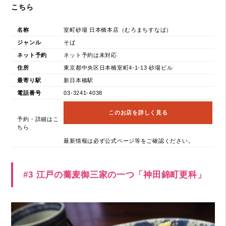
こちら
名称
室町砂場 日本橋本店（むろまちすなば）
ジャンル
そば
ネット予約
ネット予約は未対応
住所
東京都中央区日本橋室町4-1-13 砂場ビル
最寄り駅
新日本橋駅
電話番号
03-3241-4038
このお店を詳しく見る
予約・詳細はこ
ちら
最新情報は必ず公式ページ等をご確認ください。
#3 江戸の蕎麦御三家の一つ「神田錦町更科」