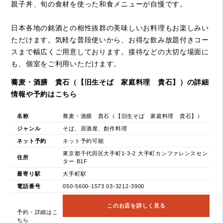
親子丼、旬の食材を使った和食メニューが自慢です。
日本各地の銘酒との相性抜群の美味しいお料理もお楽しみい
ただけます。気軽な普段使いから、お得な飲み放題付きコー
スまで幅広くご用意しております。接待などの大切な場面に
も、個室をご利用いただけます。
蕎麦・酒膳 貴石（【旧生そば 家庭料理 貴石】）の詳細
情報や予約はこちら
名称
蕎麦・酒膳 貴石（【旧生そば 家庭料理 貴石】）
ジャンル
そば、居酒屋、創作料理
ネット予約
ネット予約可能
東京都千代田区大手町1-3-2 大手町カンファレンスセン
住所
ター B1F
最寄り駅
大手町駅
電話番号
050-5600-1573 03-3212-3900
このお店を詳しく見る
予約・詳細はこ
ちら