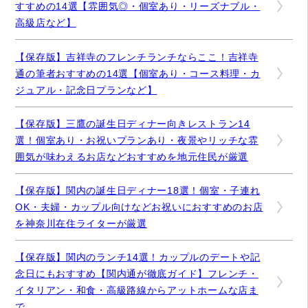
すすめの14選【雰囲気◎・個室あり・リーズナブル・
高級店など】
【保存版】吉祥寺のフレンチランチならここ！吉祥寺
通の筆者おすすめの14選【個室あり・コース料理・カ
ジュアル・記念日プランなど】
【保存版】三鷹の誕生日ディナー向きレストラン14
選！個室あり・お祝いプランあり・夜景やリッチな雰
囲気が味わえるお店などおすすめを地元住民が厳選
【保存版】関内の誕生日ディナー18選！個室・子連れ
OK・夫婦・カップル向けなどお祝いにおすすめのお店
を神奈川在住ライターが厳選
【保存版】関内のランチ14選！カップルのデートや記
念日にもおすすめ【関内通が徹底ガイド】フレンチ・
イタリアン・和食・高級路線からアットホームな店ま
で