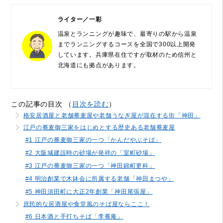
ライター／一彩
温泉とランニングが趣味で、最寄りの駅から温泉
までランニングするコースを全国で300以上開発
しています。兵庫県在住ですが取材のため信州と
北海道にも拠点があります。
この記事の目次 （
目次を読む
）
格安居酒屋と老舗蕎麦屋や老舗うなぎ屋が混在する街「神田」
江戸の蕎麦御三家をはじめとする歴史ある老舗蕎麦屋
#1 江戸の蕎麦御三家の一つ「かんだやぶそば」
#2 大阪城建設時の砂場が発祥の「室町砂場」
#3 江戸の蕎麦御三家の一つ「神田錦町更科」
#4 明治創業で木鉢会に所属する老舗「神田まつや」
#5 神田須田町に大正2年創業「神田尾張屋」
庶民的な居酒屋や食堂風のそば屋ならここ！
#6 日本酒と手打ちそば「李蕎庵」