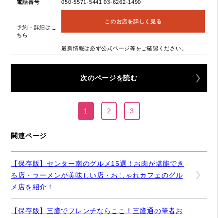
電話番号
050-5571-5441 03-6262-1490
このお店を詳しく見る
予約・詳細はこ
ちら
最新情報は必ず公式ページ等をご確認ください。
次のページを読む
1
2
3
関連ページ
【保存版】センター南のグルメ15選！お肉が堪能でき
る店・ラーメンが美味しい店・おしゃれカフェのグル
メ店を紹介！
【保存版】三鷹でフレンチならここ！三鷹通の筆者お