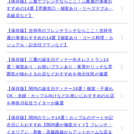
【保存版】三鷹でフレンチならここ！三鷹通の筆者お
すすめの14選【雰囲気◎・個室あり・リーズナブル・
高級店など】
【保存版】吉祥寺のフレンチランチならここ！吉祥寺
通の筆者おすすめの14選【個室あり・コース料理・カ
ジュアル・記念日プランなど】
【保存版】三鷹の誕生日ディナー向きレストラン14
選！個室あり・お祝いプランあり・夜景やリッチな雰
囲気が味わえるお店などおすすめを地元住民が厳選
【保存版】関内の誕生日ディナー18選！個室・子連れ
OK・夫婦・カップル向けなどお祝いにおすすめのお店
を神奈川在住ライターが厳選
【保存版】関内のランチ14選！カップルのデートや記
念日にもおすすめ【関内通が徹底ガイド】フレンチ・
イタリアン・和食・高級路線からアットホームな店ま