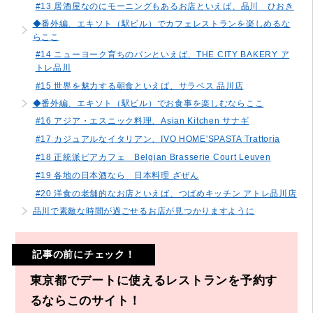
#13 居酒屋なのにモーニングもあるお店といえば、品川 ひおき
◆番外編、エキソト（駅ビル）でカフェレストランを楽しめるな
らここ
#14 ニューヨーク育ちのパンといえば、THE CITY BAKERY ア
トレ品川
#15 世界を魅力する朝食といえば、サラベス 品川店
◆番外編、エキソト（駅ビル）でお食事を楽しむならここ
#16 アジア・エスニック料理、Asian Kitchen サナギ
#17 カジュアルなイタリアン、IVO HOME'SPASTA Trattoria
#18 正統派ビアカフェ Belgian Brasserie Court Leuven
#19 各地の日本酒なら 日本料理 ざぜん
#20 洋食の老舗的なお店といえば、つばめキッチン アトレ品川店
品川で素敵な時間が過ごせるお店が見つかりますように
記事の前にチェック！
東京都でデートに使えるレストランを予約す
るならこのサイト！