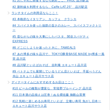
#1 おしゃれに朝食するなら絶対ここ、PAUL 品川駅店
#2 新幹線を利用するなら、Caffe LAT.25° 品川駅店
ランチタイムの利用店ならここ！
#3 本格的なイタリアン、カッフェ クラシカ
#4 スパイスを使った抜群の旨さのカレー、スパイスファクトリ
ー
#5 昔ながらの味を大事にしたパスタ、関谷スパゲティ
EXPRESS
#6 どこにしようか迷ったときに、TAMEALS
#7 あの博多の味を品川で、TOKYO豚骨BASE MADE by博多一風
堂 品川店
#8 品川駅といえばおそば、吉利庵 エキュート品川店
#9 ベトナムでも展開しているうどん店といえば、手延べうどん
水山 エキュート品川サウス店
ディナータイムにおすすめするお店はここ！
#10 ビールの種類が豊富な、常陸野ブルーイング 品川店
#11 日本酒の品揃えは圧巻！ぬる燗佐藤 御殿山茶寮
#12 気軽に楽しめるお寿司といえば、立喰い寿司 魚がし日本一
エキュート品川サウス店