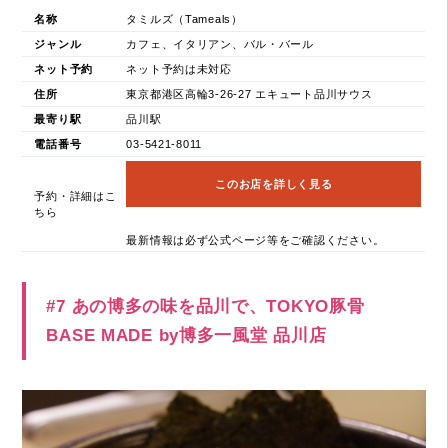
名称
タミルズ（Tameals）
ジャンル
カフェ、イタリアン、バル・バール
ネット予約
ネット予約は未対応
住所
東京都港区高輪3-26-27 エキュート品川サウス
最寄り駅
品川駅
電話番号
03-5421-8011
このお店を詳しく見る
予約・詳細はこ
ちら
最新情報は必ず公式ページ等をご確認ください。
#7 あの博多の味を品川で、TOKYO豚骨
BASE MADE by博多一風堂 品川店