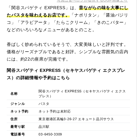
写真は食べログが提供するOGP画像より
「関谷スパゲティ EXPRESS」は、
昔ながらの味を大事にし
たパスタを味わえるお店です。
「ナポリタン」「醤油バジリ
コ」「アラビアータ」「たらこクリーム」「きのこバター」
などのいろいろなメニューがあるとのこと。
香ばしく炒められているそうで、大変美味しいと評判です。
価格がリーズナブルであると好評。シンプルな雰囲気の店内
には、約22の座席が完備です。
関谷スパゲティ EXPRESS（セキヤスパゲティ エクスプレ
ス）の詳細情報や予約はこちら
関谷スパゲティ EXPRESS（セキヤスパゲティ エクス
名称
プレス）
ジャンル
パスタ
ネット予約
ネット予約は未対応
住所
東京都港区高輪3-26-27 エキュート品川サウス
最寄り駅
品川駅
電話番号
03-6450-3309