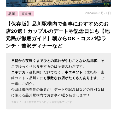
2024年03月21日
品川
東京都
【保存版】品川駅構内で食事におすすめのお
店20選！カップルのデートや記念日にも【地
元民が徹底ガイド】朝からOK・コスパ◎ラ
ンチ・贅沢ディナーなど
早朝から夜遅くまでひとの流れがやむことない品川駅
。そ
こでゆっくりお食事するのは至難のわざです。
エキナカ
（改札内）だけでなく、◆
エキソト
（改札外・直
結のアトレ品川）にも
素敵なお店がたくさんあります
。ご
一緒にご紹介。
今回は都内在住の筆者が、デートや記念日などの特別な日
に使える品川駅構内でお食事20選を紹介します！
※本サイトは広告プログラムにより収益を得ています。