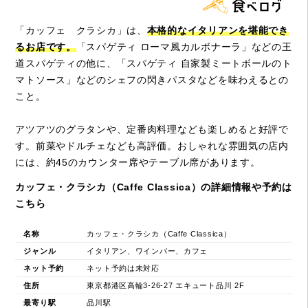
「カッフェ クラシカ」は、
本格的なイタリアンを堪能でき
るお店です。
「スパゲティ ローマ風カルボナーラ」などの王
道スパゲティの他に、「スパゲティ 自家製ミートボールのト
マトソース」などのシェフの閃きパスタなどを味わえるとの
こと。
アツアツのグラタンや、定番肉料理なども楽しめると好評で
す。前菜やドルチェなども高評価。おしゃれな雰囲気の店内
には、約45のカウンター席やテーブル席があります。
カッフェ・クラシカ（Caffe Classica）の詳細情報や予約は
こちら
名称
カッフェ・クラシカ（Caffe Classica）
ジャンル
イタリアン、ワインバー、カフェ
ネット予約
ネット予約は未対応
住所
東京都港区高輪3-26-27 エキュート品川 2F
最寄り駅
品川駅