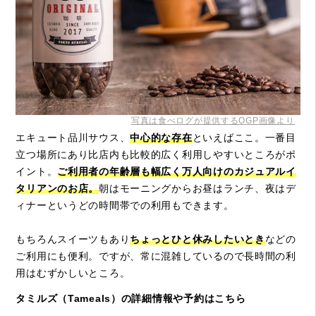
写真は食べログが提供するOGP画像より
エキュート品川サウス、
中心的な存在
といえばここ。一番目
立つ場所にあり比店内も比較的広く利用しやすいところがポ
イント。
ご利用者の年齢層も幅広く万人向けのカジュアルイ
タリアンのお店。
朝はモーニングからお昼はランチ、夜はデ
ィナーというどの時間帯での利用もできます。
もちろんスイーツもあり
ちょっとひと休みしたいとき
などの
ご利用にも便利。ですが、常に混雑しているので長時間の利
用はむずかしいところ。
タミルズ（Tameals）の詳細情報や予約はこちら