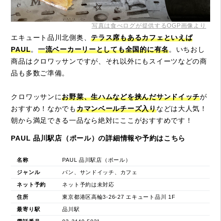
写真は食べログが提供するOGP画像より
エキュート品川北側奥、
テラス席もあるカフェといえば
PAUL
。
一流ベーカーリーとしても全国的に有名
。いちおし
商品はクロワッサンですが、それ以外にもスイーツなどの商
品も多数ご準備。
クロワッサンに
お野菜、生ハムなどを挟んだサンドイッチ
が
おすすめ！なかでも
カマンベールチーズ入り
などは大人気！
朝から満足できる一品なら絶対にここがおすすめです！
PAUL 品川駅店（ポール）の詳細情報や予約はこちら
名称
PAUL 品川駅店（ポール）
ジャンル
パン、サンドイッチ、カフェ
ネット予約
ネット予約は未対応
住所
東京都港区高輪3-26-27 エキュート品川 1F
最寄り駅
品川駅