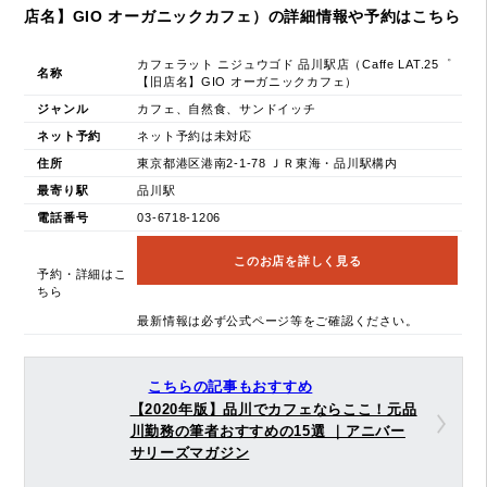
店名】GIO オーガニックカフェ）の詳細情報や予約はこちら
カフェラット ニジュウゴド 品川駅店（Caffe LAT.25゜
名称
【旧店名】GIO オーガニックカフェ）
ジャンル
カフェ、自然食、サンドイッチ
ネット予約
ネット予約は未対応
住所
東京都港区港南2-1-78 ＪＲ東海・品川駅構内
最寄り駅
品川駅
電話番号
03-6718-1206
このお店を詳しく見る
予約・詳細はこ
ちら
最新情報は必ず公式ページ等をご確認ください。
こちらの記事もおすすめ
【2020年版】品川でカフェならここ！元品
川勤務の筆者おすすめの15選 ｜アニバー
サリーズマガジン