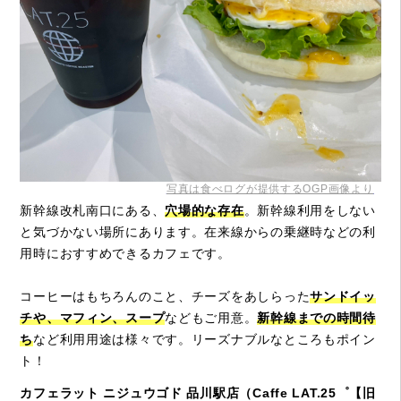
写真は食べログが提供するOGP画像より
新幹線改札南口にある、
穴場的な存在
。新幹線利用をしない
と気づかない場所にあります。在来線からの乗継時などの利
用時におすすめできるカフェです。
コーヒーはもちろんのこと、チーズをあしらった
サンドイッ
チや、マフィン、スープ
などもご用意。
新幹線までの時間待
ち
など利用用途は様々です。リーズナブルなところもポイン
ト！
カフェラット ニジュウゴド 品川駅店（Caffe LAT.25゜【旧