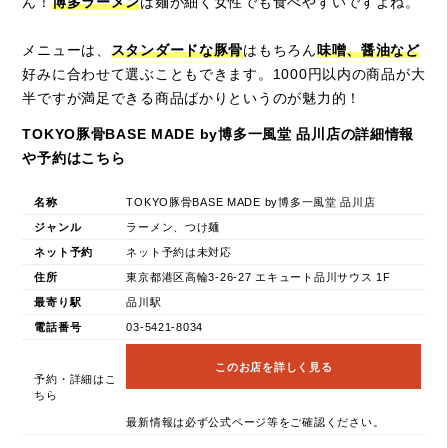
ん！
博多ラーメン
は麺が細く女性でも食べやすいですよね。
メニューは、
スタンダードな豚骨
はもちろん
味噌、醤油など
好みに合わせて選ぶこともできます。1000円以内の商品が大
半ですが満足できる商品ばかりというのが魅力的！
TOKYO豚骨BASE MADE by博多一風堂 品川店の詳細情報
や予約はこちら
名称
TOKYO豚骨BASE MADE by博多一風堂 品川店
ジャンル
ラーメン、つけ麺
ネット予約
ネット予約は未対応
住所
東京都港区高輪3-26-27 エキュート品川サウス 1F
最寄り駅
品川駅
電話番号
03-5421-8034
このお店を詳しく見る
予約・詳細はこ
ちら
最新情報は必ず公式ページ等をご確認ください。