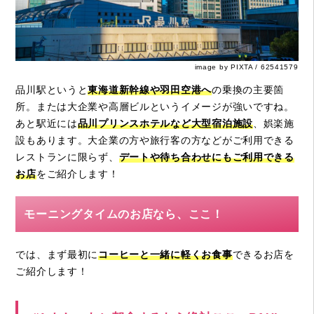
image by PIXTA / 62541579
品川駅というと
東海道新幹線や羽田空港へ
の乗換の主要箇
所。または大企業や高層ビルというイメージが強いですね。
あと駅近には
品川プリンスホテルなど大型宿泊施設
、娯楽施
設もあります。大企業の方や旅行客の方などがご利用できる
レストランに限らず、
デートや待ち合わせにもご利用できる
お店
をご紹介します！
モーニングタイムのお店なら、ここ！
では、まず最初に
コーヒーと一緒に軽くお食事
できるお店を
ご紹介します！