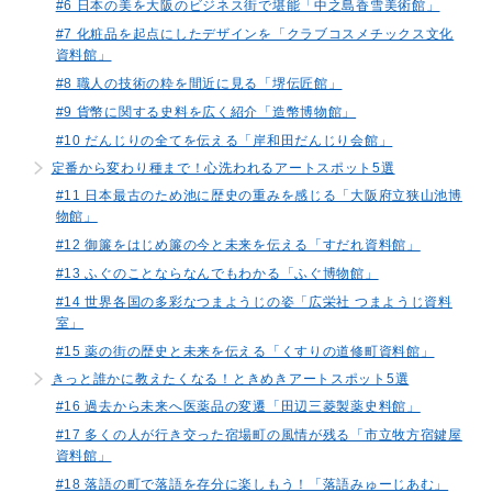
#6 日本の美を大阪のビジネス街で堪能「中之島香雪美術館」
#7 化粧品を起点にしたデザインを「クラブコスメチックス文化
資料館」
#8 職人の技術の粋を間近に見る「堺伝匠館」
#9 貨幣に関する史料を広く紹介「造幣博物館」
#10 だんじりの全てを伝える「岸和田だんじり会館」
定番から変わり種まで！心洗われるアートスポット5選
#11 日本最古のため池に歴史の重みを感じる「大阪府立狭山池博
物館」
#12 御簾をはじめ簾の今と未来を伝える「すだれ資料館」
#13 ふぐのことならなんでもわかる「ふぐ博物館」
#14 世界各国の多彩なつまようじの姿「広栄社 つまようじ資料
室」
#15 薬の街の歴史と未来を伝える「くすりの道修町資料館」
きっと誰かに教えたくなる！ときめきアートスポット5選
#16 過去から未来へ医薬品の変遷「田辺三菱製薬史料館」
#17 多くの人が行き交った宿場町の風情が残る「市立牧方宿鍵屋
資料館」
#18 落語の町で落語を存分に楽しもう！「落語みゅーじあむ」