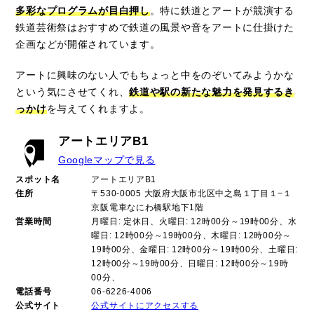
多彩なプログラムが目白押し
。特に鉄道とアートが競演する
鉄道芸術祭はおすすめで鉄道の風景や音をアートに仕掛けた
企画などが開催されています。
アートに興味のない人でもちょっと中をのぞいてみようかな
という気にさせてくれ、
鉄道や駅の新たな魅力を発見するき
っかけ
を与えてくれますよ。
アートエリアB1
Googleマップで見る
スポット名
アートエリアB1
住所
〒530-0005 大阪府大阪市北区中之島１丁目１−１
京阪電車なにわ橋駅地下1階
営業時間
月曜日: 定休日、火曜日: 12時00分～19時00分、水
曜日: 12時00分～19時00分、木曜日: 12時00分～
19時00分、金曜日: 12時00分～19時00分、土曜日:
12時00分～19時00分、日曜日: 12時00分～19時
00分、
電話番号
06-6226-4006
公式サイト
公式サイトにアクセスする