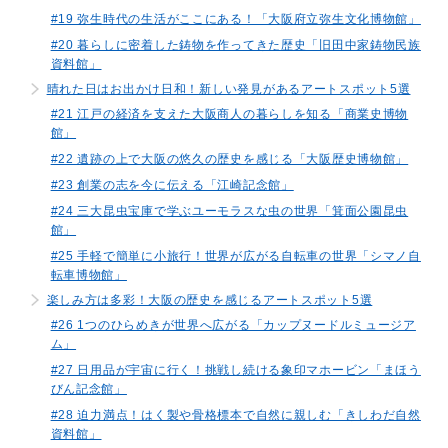
#19 弥生時代の生活がここにある！「大阪府立弥生文化博物館」
#20 暮らしに密着した鋳物を作ってきた歴史「旧田中家鋳物民族
資料館」
晴れた日はお出かけ日和！新しい発見があるアートスポット5選
#21 江戸の経済を支えた大阪商人の暮らしを知る「商業史博物
館」
#22 遺跡の上で大阪の悠久の歴史を感じる「大阪歴史博物館」
#23 創業の志を今に伝える「江崎記念館」
#24 三大昆虫宝庫で学ぶユーモラスな虫の世界「箕面公園昆虫
館」
#25 手軽で簡単に小旅行！世界が広がる自転車の世界「シマノ自
転車博物館」
楽しみ方は多彩！大阪の歴史を感じるアートスポット5選
#26 1つのひらめきが世界へ広がる「カップヌードルミュージア
ム」
#27 日用品が宇宙に行く！挑戦し続ける象印マホービン「まほう
びん記念館」
#28 迫力満点！はく製や骨格標本で自然に親しむ「きしわだ自然
資料館」