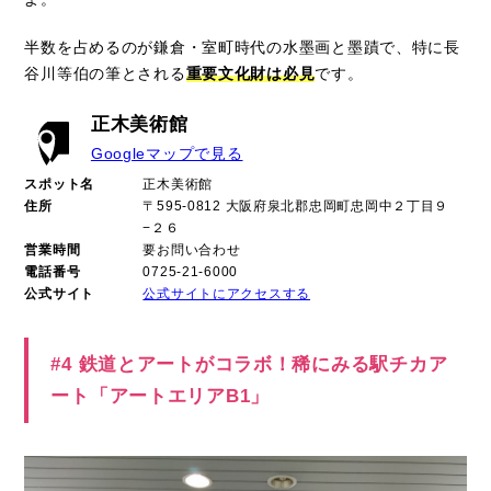
半数を占めるのが鎌倉・室町時代の水墨画と墨蹟で、特に長
谷川等伯の筆とされる
重要文化財は必見
です。
正木美術館
Googleマップで見る
スポット名
正木美術館
住所
〒595-0812 大阪府泉北郡忠岡町忠岡中２丁目９
−２６
営業時間
要お問い合わせ
電話番号
0725-21-6000
公式サイト
公式サイトにアクセスする
#4 鉄道とアートがコラボ！稀にみる駅チカア
ート「アートエリアB1」