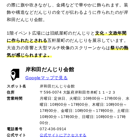
の際に旗や吹きながし、金縄などで華やかに飾られます。装
飾や構造などだんじりの全てが伝わるように作られたのが岸
和田だんじり会館。
1階イベント広場には旧紙屋町のだんじりと
文化・文政年間
に作られたとされる
五軒屋町のだんじりを展示しています。
大迫力の音響と大型マルチ映像のスクリーンからは
祭りの熱
気が感じられますよ。
岸和田だんじり会館
Googleマップで見る
スポット名
岸和田だんじり会館
住所
〒596-0074 大阪府岸和田市本町１１−２３
営業時間
月曜日: 定休日、火曜日: 10時00分～17時00分、水
曜日: 10時00分～17時00分、木曜日: 10時00分～
17時00分、金曜日: 10時00分～17時00分、土曜日:
10時00分～17時00分、日曜日: 10時00分～17時
00分、
電話番号
072-436-0914
公式サイト
公式サイトにアクセスする