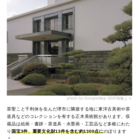
photo by GoogleMap OGP画像より
茶聖こと千利休を生んだ堺市に隣接する地に東洋古美術や茶
道具などのコレクションを有する正木美術館があります。収
蔵品は絵画・書跡・茶道具・水墨画・工芸品など多岐にわた
り
国宝3件、重要文化財13件を含む約1300点に
のぼります
よ。