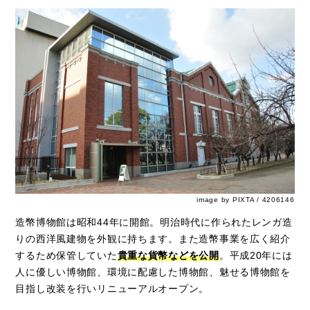
image by PIXTA / 4206146
造幣博物館は昭和44年に開館。明治時代に作られたレンガ造
りの西洋風建物を外観に持ちます。また造幣事業を広く紹介
するため保管していた
貴重な貨幣などを公開
。平成20年には
人に優しい博物館、環境に配慮した博物館、魅せる博物館を
目指し改装を行いリニューアルオープン。