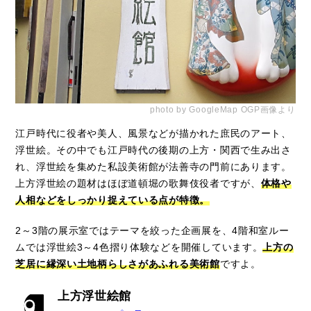
photo by GoogleMap OGP画像より
江戸時代に役者や美人、風景などが描かれた庶民のアート、
浮世絵。その中でも江戸時代の後期の上方・関西で生み出さ
れ、浮世絵を集めた私設美術館が法善寺の門前にあります。
上方浮世絵の題材はほぼ道頓堀の歌舞伎役者ですが、
体格や
人相などをしっかり捉えている点が特徴。
2～3階の展示室ではテーマを絞った企画展を、4階和室ルー
ムでは浮世絵3～4色摺り体験などを開催しています。
上方の
芝居に縁深い土地柄らしさがあふれる美術館
ですよ。
上方浮世絵館