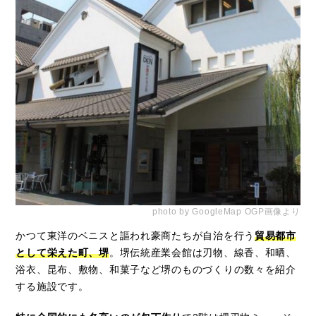
photo by GoogleMap OGP画像より
かつて東洋のベニスと謳われ豪商たちが自治を行う
貿易都市
として栄えた町、堺
。堺伝統産業会館は刃物、線香、和晒、
浴衣、昆布、敷物、和菓子など堺のものづくりの数々を紹介
する施設です。