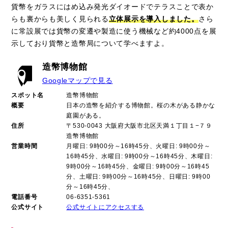
貨幣をガラスにはめ込み発光ダイオードでテラスことで表か
らも裏からも美しく見られる
立体展示を導入しました。
さら
に常設展では貨幣の変遷や製造に使う機械など約4000点を展
示しており貨幣と造幣局について学べますよ。
造幣博物館
Googleマップで見る
スポット名
造幣博物館
概要
日本の造幣を紹介する博物館。桜の木がある静かな
庭園がある。
住所
〒530-0043 大阪府大阪市北区天満１丁目１−７９
造幣博物館
営業時間
月曜日: 9時00分～16時45分、火曜日: 9時00分～
16時45分、水曜日: 9時00分～16時45分、木曜日:
9時00分～16時45分、金曜日: 9時00分～16時45
分、土曜日: 9時00分～16時45分、日曜日: 9時00
分～16時45分、
電話番号
06-6351-5361
公式サイト
公式サイトにアクセスする