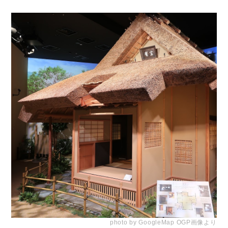
photo by GoogleMap OGP画像より