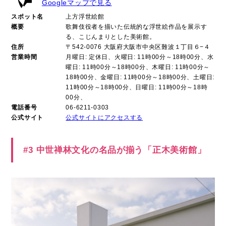
Googleマップで見る
スポット名
上方浮世絵館
概要
歌舞伎役者を描いた伝統的な浮世絵作品を展示す
る、こじんまりとした美術館。
住所
〒542-0076 大阪府大阪市中央区難波１丁目６−４
営業時間
月曜日: 定休日、火曜日: 11時00分～18時00分、水
曜日: 11時00分～18時00分、木曜日: 11時00分～
18時00分、金曜日: 11時00分～18時00分、土曜日:
11時00分～18時00分、日曜日: 11時00分～18時
00分、
電話番号
06-6211-0303
公式サイト
公式サイトにアクセスする
#3 中世禅林文化の名品が揃う「正木美術館」