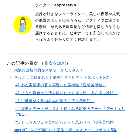
ライター／espressivo
旅行が好きなフリーライター。美しい夜景や人気
の絶景スポットはもちろん、アクティブに過ごせ
る場所、歴史ある建造物など情報を惜しみなくお
届けするとともに、ビギナーでも安心して出かけ
られるよう分かりやすく解説します。
この記事の目次 （
目次を読む
）
大阪には魅力的なスポットがたくさん！
きっと心に刻まれる！絶対行きたいアートスポット5選
#1 ある実業家の夢を実現した美術館「逸翁美術館」
#2 上方の舞台や生活を描いた上方浮世絵「上方浮世絵館」
#3 中世禅林文化の名品が揃う「正木美術館」
#4 鉄道とアートがコラボ！稀にみる駅チカアート「アートエリ
アB1」
#5 もしもカフェが美術だったらと思わせる「喫茶美術館」
知れば知るほど面白い！家族で楽しめるアートスポット5選