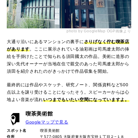
photo by GoogleMap OGP画像より
大通り沿いにあるマンションの裏手に
さりげなく佇む喫茶店
があります
。ここに展示されている油彩画は司馬遼太郎の挿
絵を手掛けたことで知られる須田國太の作品。美術に造形の
深い先代オーナーが当地在住で親交のあった司馬遼太郎から
須田を紹介されたのがきっかけで作品収集を開始。
最終的には作品やスケッチ、研究ノート、関係資料など500
点以上を譲り受けることになったそう。スピーカーからは心
地よい音楽が流れ
いつまでもいたい空間になっていますよ。
喫茶美術館
Googleマップで見る
スポット名
喫茶美術館
住所
〒577-0805 大阪府東大阪市宝持１丁目２−１８