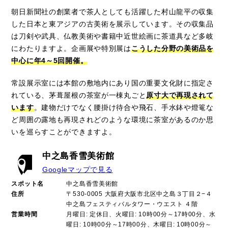
朝日新聞社の創業者で茶人としても活躍した村山龍平の収集
した日本と東アジアの古美術を展示しています。その収集品
は刀剣や武具、仏教美術や書籍中近世絵画に茶道具など多岐
にわたりますよ。企画展や特別展は
こうした分野の美術品を
中心に年4～5回開催。
常設展示室には本館の敷地内にあり国の重要文化財に指定さ
れている、茅葺屋根の茶室が一棟丸ごと
原寸大で再現されて
います
。建物だけでなく腰掛け待合や飛石、手水鉢や燈篭な
ど周囲の露地も再現されどのような環境に茶室があるのか思
いを巡らすことができますよ。
中之島香雪美術館
Googleマップで見る
スポット名
中之島香雪美術館
住所
〒530-0005 大阪府大阪市北区中之島３丁目２−４
中之島フェスティバルタワー・ウエスト ４階
営業時間
月曜日: 定休日、火曜日: 10時00分～17時00分、水
曜日: 10時00分～17時00分、木曜日: 10時00分～