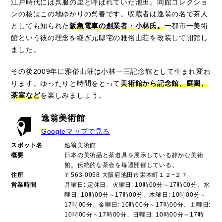
江戸時代には呉服の里と呼ばれていた池田。同館コレクショ
ンの核はこの地ゆかりの呉春です。収蔵者は逸翁の名で茶人
としても知られた
阪急電車の創業者・小林氏。
一都市一美術
館という彼の理念を継ぎ元邸宅の雅俗山荘を改装して開館し
ました。
その後2009年に雅俗山荘は小林一三記念館として生まれ変わ
ります。ゆったりと時間をとって
美術館から記念館、庭園、
茶室など
を楽しみましょう。
逸翁美術館
Googleマップで見る
スポット名
逸翁美術館
概要
日本の美術品と茶道具を展示している静かな美術
館。伝統的な茶会を毎週開催している。
住所
〒563-0058 大阪府池田市栄本町１２−２７
営業時間
月曜日: 定休日、火曜日: 10時00分～17時00分、水
曜日: 10時00分～17時00分、木曜日: 10時00分～
17時00分、金曜日: 10時00分～17時00分、土曜日:
10時00分～17時00分、日曜日: 10時00分～17時