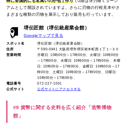
特に全国的にも名高いのが包丁作り
で2階は堺刃物ミュージ
アムとして開設されていますよ。さらに刃物の行程見本やさ
まざまな種類の刃物を展示しており販売も行っています。
堺伝匠館（堺伝統産業会館）
Googleマップで見る
スポット名
堺伝匠館（堺伝統産業会館）
住所
〒590-0941 大阪府堺市堺区材木町西１丁１−３０
営業時間
月曜日: 10時00分～17時00分、火曜日: 10時00分
～17時00分、水曜日: 10時00分～17時00分、木曜
日: 10時00分～17時00分、金曜日: 10時00分～17
時00分、土曜日: 10時00分～17時00分、日曜日:
10時00分～17時00分、
電話番号
072-227-1001
公式サイト
公式サイトにアクセスする
#9 貨幣に関する史料を広く紹介「造幣博物
館」