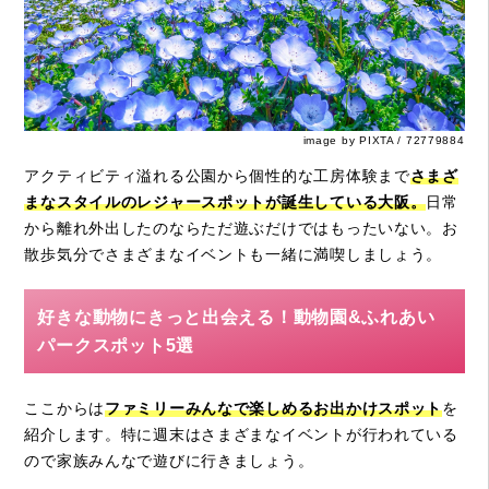
image by PIXTA / 72779884
アクティビティ溢れる公園から個性的な工房体験まで
さまざ
まなスタイルのレジャースポットが誕生している大阪。
日常
から離れ外出したのならただ遊ぶだけではもったいない。お
散歩気分でさまざまなイベントも一緒に満喫しましょう。
好きな動物にきっと出会える！動物園&ふれあい
パークスポット5選
ここからは
ファミリーみんなで楽しめるお出かけスポット
を
紹介します。特に週末はさまざまなイベントが行われている
ので家族みんなで遊びに行きましょう。