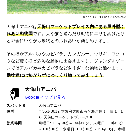
image by PIXTA / 21239203
天保山アニパは
天保山マーケットプレイス内にある屋外型ふ
れあい動物園
です。犬や猫と遊んだり動物にエサをあげたり
と都会にいながら動物とのふれあいが楽しめますよ。
そのほかアルパカやカピバラ、カンガルー、ウサギ、フクロ
ウなど驚くほど多彩な動物に出会えますし、ジャングルゾー
ンではアルパカやカピバラなどさまざまな動物と遊べます。
動物達には怖がらずにゆっくり触ってみましょう
。
天保山アニパ
Googleマップで見る
スポット名
天保山アニパ
住所
〒552-0022 大阪府大阪市港区海岸通１丁目１−１
０ 天保山マーケットプレース3F
営業時間
月曜日: 11時00分～19時00分、火曜日: 11時00分
～19時00分、水曜日: 11時00分～19時00分、木曜