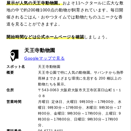
展示が人気の天王寺動物園。
およそ11ヘクタールに広大な敷
地の中で約200種1000点の動物が飼育されています。毎日開
催されるごはん・おやつタイムでは動物たちのユニークな香
道を見ることができますよ。
開始時間などは公式ホームページを確認
しましょう。
天王寺動物園
Googleマップで見る
スポット名
天王寺動物園
概要
天王寺公園で特に人気の動物園。サバンナから熱帯
雨林までさまざまな環境に生息する 200 種以上の
動物たちを展示。
住所
〒543-0063 大阪府大阪市天王寺区茶臼山町１−１
０８
営業時間
月曜日: 定休日、火曜日: 9時30分～17時00分、水
曜日: 9時30分～17時00分、木曜日: 9時30分～17
時00分、金曜日: 9時30分～17時00分、土曜日: 9
時30分～17時00分、日曜日: 9時30分～17時00
分、
電話番号
06-6771-8401