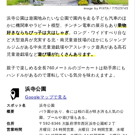
image by PIXTA / 77525745
浜寺公園は遊園地みたいな公園で園内を走る子ども汽車のほ
かに機関車やラピート模型、チンチン電車の展示もあり
乗物
好きならちびっ子は大はしゃぎ
。ロング・ワイドすべり台な
ど大型遊具が充実する北・南児童遊技場のほかにもジャング
ルジムがある中央児童遊戯場やアスレチック遊具がある高石
児童遊戯場など
遊び場がたくさんあります。
親子で楽しめる全長760メートルのゴーカートは助手席にも
ハンドルがあるので運転している気分を味わえますよ。
浜寺公園
Googleマップで見る
スポット名
浜寺公園
概要
バラ園があり、春には桜の花が咲き誇る人気の公
園。プールや遊び場もある。
住所
〒592-8346 大阪府堺市西区浜寺公園町２丁
営業時間
月曜日: 24 時間営業、火曜日: 24 時間営業、水曜