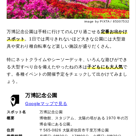
image by PIXTA / 85307532
万博記念公園は手軽に行けてのんびり過ごせる
定番お出かけ
スポット
。1日では周りきれないほど大きな公園には大型遊
具や変わり種自転車など楽しい施設が盛りだくさん。
特にネットクライムやシーソーデッキ、いろんな遊びができ
る大型すべり台を備えたやったねの木は
子どもにも大人気
で
す。各種イベントの開催予定をチェックして出かけてみまし
ょう。
万博記念公園
Googleマップで見る
スポット名
万博記念公園
概要
博物館、スタジアム、太陽の塔がある 1970 年の万
博会場にある公園。
住所
〒565-0826 大阪府吹田市千里万博公園