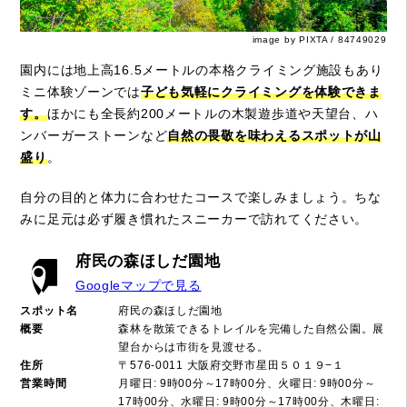
image by PIXTA / 84749029
園内には地上高16.5メートルの本格クライミング施設もあり
ミニ体験ゾーンでは
子ども気軽にクライミングを体験できま
す。
ほかにも全長約200メートルの木製遊歩道や天望台、ハ
ンバーガーストーンなど
自然の畏敬を味わえるスポットが山
盛り
。
自分の目的と体力に合わせたコースで楽しみましょう。ちな
みに足元は必ず履き慣れたスニーカーで訪れてください。
府民の森ほしだ園地
Googleマップで見る
スポット名
府民の森ほしだ園地
概要
森林を散策できるトレイルを完備した自然公園。展
望台からは市街を見渡せる。
住所
〒576-0011 大阪府交野市星田５０１９−１
営業時間
月曜日: 9時00分～17時00分、火曜日: 9時00分～
17時00分、水曜日: 9時00分～17時00分、木曜日: