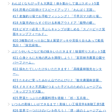
わんぱくなちびっ子も大満足！体を動かして遊ぶスポット5選
#16 恐竜の口目掛けてスピードアップ！「わんぱく王国」
#17 老舗釣り場でお手軽フィッシング！「千早川マス釣り場」
#18 大阪市内からすぐ行ける本格アウトドア「能勢の郷」
#19 ビギナー必見！手ぶらキャンプが楽しめる「スノーピーク箕
面キャンプフィールド」
#20 3種類のすべり台に加え展望デッキや見張り台もあって船長
気分！「深北緑地」
ぶどうやいちごなど旬の味をいただきます！味覚狩りスポット5選
#21 心身ともに大地の恵みを満喫しよう！「富田林市農業公園サ
バーファーム」
#22 採れたてしいたけをいただきます！「高槻森林観光センタ
ー」
#23 たわわに実ったみかん山でのんびりと「観光農園南楽園」
#24 ドキドキと不思議がつまった子どものためのミュージアム
「キッズプラザ大阪」
#25 野菜たっぷりの農園料理を堪能！「杉・五兵衛」
いつもの美味しいができるまで！美味しい工場見学&体験工房5選
#26 世界で一つだけのパンを作ろう！「堺・緑のミュージアム ハ