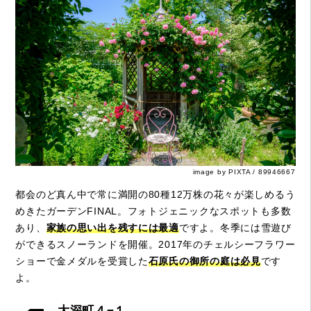
image by PIXTA / 89946667
都会のど真ん中で常に満開の80種12万株の花々が楽しめるう
めきたガーデンFINAL。フォトジェニックなスポットも多数
あり、
家族の思い出を残すには最適
ですよ。冬季には雪遊び
ができるスノーランドを開催。2017年のチェルシーフラワー
ショーで金メダルを受賞した
石原氏の御所の庭は必見
です
よ。
大深町４−１