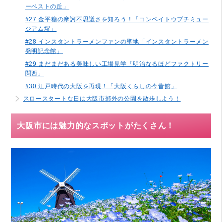
ーベストの丘」
#27 金平糖の摩訶不思議さを知ろう！「コンペイトウプチミュー
ジアム堺」
#28 インスタントラーメンファンの聖地「インスタントラーメン
発明記念館」
#29 まだまだある美味しい工場見学「明治なるほどファクトリー
関西」
#30 江戸時代の大阪を再現！「大阪くらしの今昔館」
スロースタートな日は大阪市郊外の公園を散歩しよう！
大阪市には魅力的なスポットがたくさん！