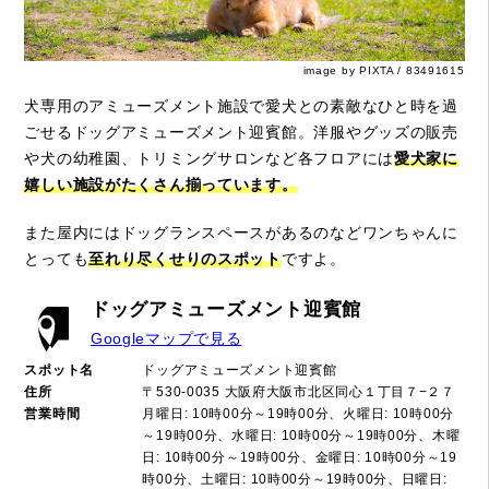
image by PIXTA / 83491615
犬専用のアミューズメント施設で愛犬との素敵なひと時を過
ごせるドッグアミューズメント迎賓館。洋服やグッズの販売
や犬の幼稚園、トリミングサロンなど各フロアには
愛犬家に
嬉しい施設がたくさん揃っています。
また屋内にはドッグランスペースがあるのなどワンちゃんに
とっても
至れり尽くせりのスポット
ですよ。
ドッグアミューズメント迎賓館
Googleマップで見る
スポット名
ドッグアミューズメント迎賓館
住所
〒530-0035 大阪府大阪市北区同心１丁目７−２７
営業時間
月曜日: 10時00分～19時00分、火曜日: 10時00分
～19時00分、水曜日: 10時00分～19時00分、木曜
日: 10時00分～19時00分、金曜日: 10時00分～19
時00分、土曜日: 10時00分～19時00分、日曜日: