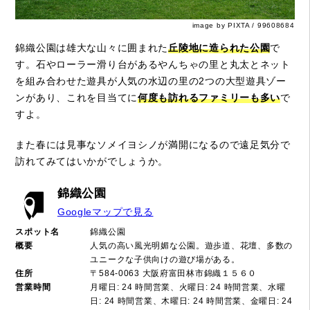
image by PIXTA / 99608684
錦織公園は雄大な山々に囲まれた
丘陵地に造られた公園
で
す。石やローラー滑り台があるやんちゃの里と丸太とネット
を組み合わせた遊具が人気の水辺の里の2つの大型遊具ゾー
ンがあり、これを目当てに
何度も訪れるファミリーも多い
で
すよ。
また春には見事なソメイヨシノが満開になるので遠足気分で
訪れてみてはいかがでしょうか。
錦織公園
Googleマップで見る
スポット名
錦織公園
概要
人気の高い風光明媚な公園。遊歩道、花壇、多数の
ユニークな子供向けの遊び場がある。
住所
〒584-0063 大阪府富田林市錦織１５６０
営業時間
月曜日: 24 時間営業、火曜日: 24 時間営業、水曜
日: 24 時間営業、木曜日: 24 時間営業、金曜日: 24