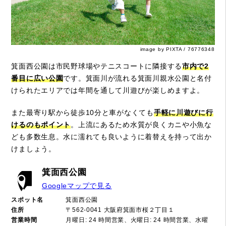
image by PIXTA / 76776348
箕面西公園は市民野球場やテニスコートに隣接する
市内で2
番目に広い公園
です。箕面川が流れる箕面川親水公園と名付
けられたエリアでは年間を通して川遊びが楽しめますよ。
また最寄り駅から徒歩10分と車がなくても
手軽に川遊びに行
けるのもポイント
。上流にあるため水質が良くカニや小魚な
ども多数生息。水に濡れても良いように着替えを持って出か
けましょう。
箕面西公園
Googleマップで見る
スポット名
箕面西公園
住所
〒562-0041 大阪府箕面市桜２丁目１
営業時間
月曜日: 24 時間営業、火曜日: 24 時間営業、水曜