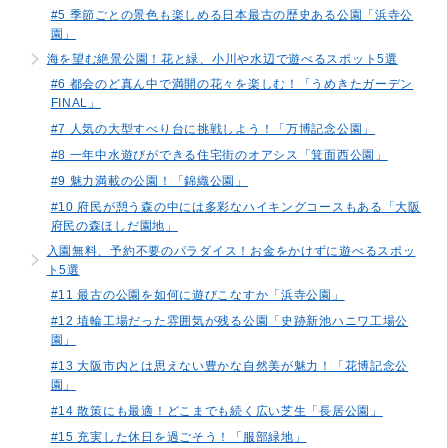
#5 季節ごとの景色も楽しめる日本最古の歴史ある公園「浜寺公
園」
海を望む絶景公園！花と緑、小川や水辺で遊べるスポット5選
#6 都会のど真ん中で満開の花々を楽しむ！「うめきたガーデン
FINAL」
#7 人気の大型すべり台に挑戦しよう！「万博記念公園」
#8 一年中水遊びができる住宅街のオアシス「箕面西公園」
#9 魅力満載の公園！「錦織公園」
#10 府民が憩う森の中には多彩なハイキングコースもある「大阪
府民の森ほしだ園地」
入園無料、予約不要のパラダイス！お金をかけずに遊べるスポッ
ト5選
#11 最古の公園を如何に遊びこなすか「浜寺公園」
#12 埴輪工場だった雰囲気が残る公園「史跡新池ハニワ工場公
園」
#13 大阪市内とは思えない豊かな自然美が魅力！「花博記念公
園」
#14 散策にも最適！どこまでも続く広い芝生「長居公園」
#15 充実した休日を過ごそう！「服部緑地」