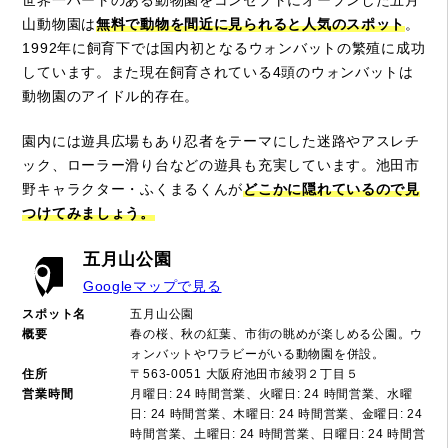
世界一ハートのある動物園をコンセプトにオープンした五月
山動物園は
無料で動物を間近に見られると人気のスポット
。
1992年に飼育下では国内初となるウォンバットの繁殖に成功
しています。また現在飼育されている4頭のウォンバットは
動物園のアイドル的存在。
園内には遊具広場もあり忍者をテーマにした迷路やアスレチ
ック、ローラー滑り台などの遊具も充実しています。池田市
野キャラクター・ふくまるくんが
どこかに隠れているので見
つけてみましょう。
五月山公園
Googleマップで見る
スポット名
五月山公園
概要
春の桜、秋の紅葉、市街の眺めが楽しめる公園。ウ
ォンバットやワラビーがいる動物園を併設。
住所
〒563-0051 大阪府池田市綾羽２丁目５
営業時間
月曜日: 24 時間営業、火曜日: 24 時間営業、水曜
日: 24 時間営業、木曜日: 24 時間営業、金曜日: 24
時間営業、土曜日: 24 時間営業、日曜日: 24 時間営