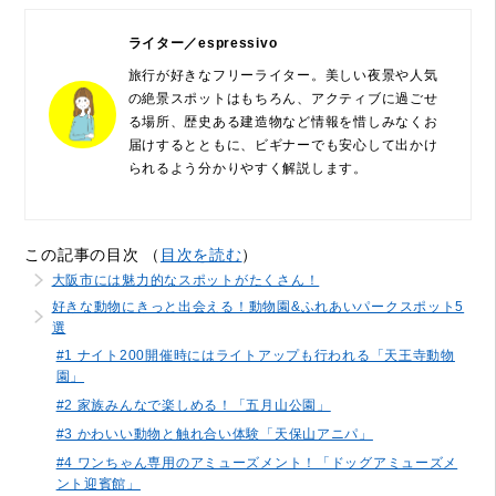
ライター／espressivo
旅行が好きなフリーライター。美しい夜景や人気
の絶景スポットはもちろん、アクティブに過ごせ
る場所、歴史ある建造物など情報を惜しみなくお
届けするとともに、ビギナーでも安心して出かけ
られるよう分かりやすく解説します。
この記事の目次 （
目次を読む
）
大阪市には魅力的なスポットがたくさん！
好きな動物にきっと出会える！動物園&ふれあいパークスポット5
選
#1 ナイト200開催時にはライトアップも行われる「天王寺動物
園」
#2 家族みんなで楽しめる！「五月山公園」
#3 かわいい動物と触れ合い体験「天保山アニパ」
#4 ワンちゃん専用のアミューズメント！「ドッグアミューズメ
ント迎賓館」