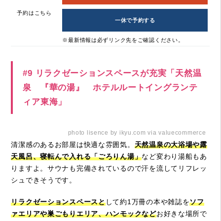
予約はこちら
一休で予約する
※最新情報は必ずリンク先をご確認ください。
#9 リラクゼーションスペースが充実「天然温
泉 『華の湯』 ホテルルートイングランテ
ィア東海」
photo lisence by ikyu.com via valuecommerce
清潔感のあるお部屋は快適な雰囲気。
天然温泉の大浴場や露
天風呂、寝転んで入れる「ごろりん湯」
など変わり湯船もあ
りますよ。サウナも完備されているので汗を流してリフレッ
シュできそうです。
リラクゼーションスペースと
して約1万冊の本や雑誌を
ソフ
ァエリアや巣ごもりエリア、ハンモックなど
お好きな場所で