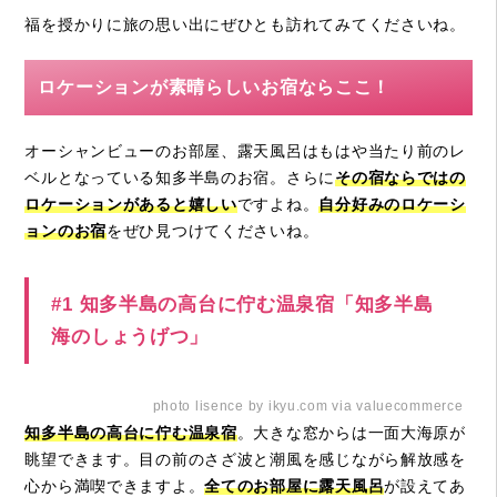
福を授かりに旅の思い出にぜひとも訪れてみてくださいね。
ロケーションが素晴らしいお宿ならここ！
オーシャンビューのお部屋、露天風呂はもはや当たり前のレ
ベルとなっている知多半島のお宿。さらに
その宿ならではの
ロケーションがあると嬉しい
ですよね。
自分好みのロケーシ
ョンのお宿
をぜひ見つけてくださいね。
#1 知多半島の高台に佇む温泉宿「知多半島
海のしょうげつ」
photo lisence by ikyu.com via valuecommerce
知多半島の高台に佇む温泉宿
。大きな窓からは一面大海原が
眺望できます。目の前のさざ波と潮風を感じながら解放感を
心から満喫できますよ。
全てのお部屋に露天風呂
が設えてあ