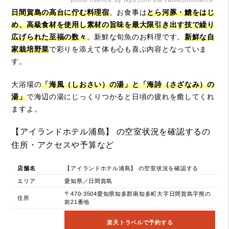
photo lisence by ikyu.com via valuecommerce
日間賀島の高台に佇む料理宿
。お食事は
とら河豚・鱧をはじ
め、高級食材を使用し素材の旨味を最大限引き出す技で繰り
広げられた至福の数々
。新鮮な旬魚のお料理です。
新鮮な自
家栽培野菜
で彩りを添えて体も心も喜ぶ内容となっていま
す。
大浴場の
「海風（しおさい）の湯」と「海詩（さざなみ）の
湯」
で海辺の湯にじっくりつかると日頃の疲れを癒してくれ
ますよ。
【アイランドホテル浦島】 の空室状況を確認するの
住所・アクセスや予算など
店舗名
【アイランドホテル浦島】 の空室状況を確認する
エリア
愛知県／日間賀島
〒470-3504愛知県知多郡南知多町大字日間賀島字熊の
住所
前21番地
楽天トラベルで予約する