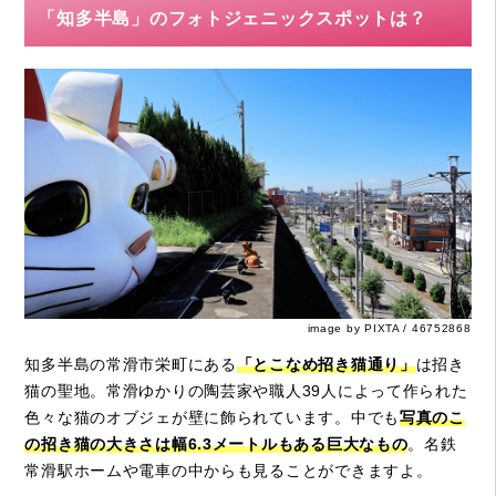
「知多半島」のフォトジェニックスポットは？
image by PIXTA / 46752868
知多半島の常滑市栄町にある
「とこなめ招き猫通り」
は招き
猫の聖地。常滑ゆかりの陶芸家や職人39人によって作られた
色々な猫のオブジェが壁に飾られています。中でも
写真のこ
の招き猫の大きさは幅6.3メートルもある巨大なもの
。名鉄
常滑駅ホームや電車の中からも見ることができますよ。