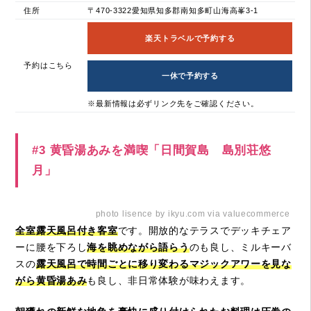
住所
〒470-3322愛知県知多郡南知多町山海高峯3-1
楽天トラベルで予約する
予約はこちら
一休で予約する
※最新情報は必ずリンク先をご確認ください。
#3 黄昏湯あみを満喫「日間賀島 島別荘悠
月」
photo lisence by ikyu.com via valuecommerce
全室露天風呂付き客室
です。開放的なテラスでデッキチェア
ーに腰を下ろし
海を眺めながら語らう
のも良し、ミルキーバ
スの
露天風呂で時間ごとに移り変わるマジックアワーを見な
がら黄昏湯あみ
も良し、非日常体験が味わえます。