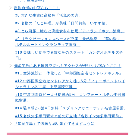
「すず屋海游亭」
料理自慢のお宿ならここ！
#6 大きな生簀に高級魚「活魚の美舟」
#7 名物の「たこ料理」が美味「日間賀島 いすず館」
#8 とら河豚・鱧など高級食材を使用「アイランドホテル浦島」
#9 リラクゼーションスペースが充実「天然温泉 『華の湯』
ホテルルートイングランティア東海」
#10 美味しい食事で素敵な朝のスタート「カンデオホテルズ半
田」
知多半島にある国際空港へもアクセスが便利なお宿ならここ！
#11 空港施設と一体化した「中部国際空港セントレアホテル」
#12 中部国際空港セントレアから徒歩6分「フォーポイントバイ
シェラトン名古屋 中部国際空港」
#13 空港到着ロビーより徒歩約5分「コンフォートホテル中部国
際空港」
#14 駐車場が3泊4日無料「スプリングサニーホテル名古屋常滑」
#15 名鉄知多半田駅すぐ前の好立地「名鉄イン知多半田駅前」
「知多半島」で素敵な思い出ができますように