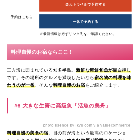
楽天トラベルで予約する
予約はこちら
一休で予約する
※最新情報は必ずリンク先をご確認ください。
料理自慢のお宿ならここ！
三方海に囲まれている知多半島。
新鮮な海鮮旬魚が目白押し
です。その場所のグルメを満喫したいなら
宿名物の料理を味
わうのが一番
。そんな
料理自慢のお宿
をご紹介します。
#6 大きな生簀に高級魚「活魚の美舟」
photo lisence by ikyu.com via valuecommerce
料理自慢の美食の宿
。目の前が海という最高のロケーショ