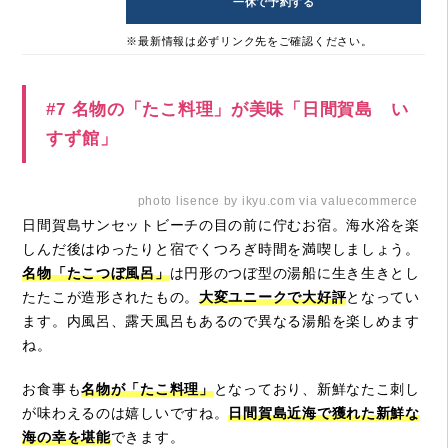
一休で予約する
※最新情報は必ずリンク先をご確認ください。
#7 名物の「たこ料理」が美味「日間賀島 い
すず館」
photo lisence by ikyu.com via valuecommerce
日間賀島サンセットビーチの目の前に佇むお宿。海水浴を楽
しんだ後はゆったりと宿でくつろぎ時間を満喫しましょう。
名物「たこつぼ風呂」
は円形のつぼ型の湯船に生き生きとし
たたこが造形されたもの。
大変ユニークで大好評
となってい
ます。内風呂、露天風呂もあるので異なる湯船を楽しめます
ね。
お食事も
名物が「たこ料理」
となっており、新鮮なたこ刺し
が味わえるのは嬉しいですね。
日間賀島近海で獲れた新鮮な
海の幸を堪能
できます。