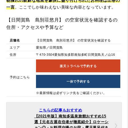
朝獲れの新鮮な地魚を豪快に盛り付けられたお料理は圧巻の
一言
。ここでしか味わえない美味な内容となっています。
【日間賀島 島別荘悠月】 の空室状況を確認するの
住所・アクセスや予算など
店舗名
【日間賀島 島別荘悠月】 の空室状況を確認する
エリア
愛知県／日間賀島
住所
〒470-3504愛知県知多郡南知多町日間賀島天ノ山16
楽天トラベルで予約する
予約はこちら
一休で予約する
※最新情報は必ずリンク先をご確認ください。
こちらの記事もおすすめ
【2021年版】南知多温泉旅館おすすめ15
選【元名古屋在住者が徹底紹介】ロケーシ
ョン◎・お料理自慢のお宿・露天風呂付き