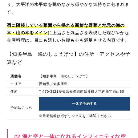
り、太平洋の水平線を眺めながら穏やかな気持ちに包まれま
す。
宿に隣接している菜園から採れる新鮮な野菜と地元の海の
幸・山の幸をメイン
に上品さと気品さを表現した煌びやかな
会席料理は、目にも嬉しいお腹も心も満足させる内容です。
【知多半島 海のしょうげつ】の住所・アクセスや予
算など
店舗名
【知多半島 海のしょうげつ】
エリア
愛知県／知多半島
住所
〒470-3321愛知県知多郡南知多町大字内海字前山80
一休で予約する
予約はこちら
※最新情報は必ずリンク先をご確認ください。
#2 海と空と一体になれるインフィニティな空