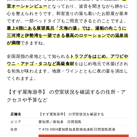
室オーシャンビュー
となっており、波音を聞きながら静かに
心を整えられそうです。和室造りの落ち着いたお部屋が基本
ですが、一部ベッドタイプもご用意できるとのことですよ。
最上6階にある展望風呂「天海の湯」では、湯船の向こうに
三河湾と伊勢湾を一望できる最高のロケーションでの温泉浴
が満喫
できますね。
全国屈指の産地として知られる
トラフグをはじめ、アワビや
ウニ・アナゴ・タコなど高級食材
をはじめ地元で水揚げされ
る旬魚が味わえます。地酒・ワインとともに夜の宴を演出し
てくれますよ。
【すず屋海游亭】 の空室状況を確認するの住所・ア
クセスや予算など
店舗名
【すず屋海游亭】 の空室状況を確認する
エリア
愛知県／南知多 日間賀島
住所
〒470-3504愛知県知多郡南知多町日間賀島西港