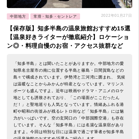
2022年01月27日
中部地方
常滑・知多・セントレア
【保存版】知多半島の温泉旅館おすすめ15選
【温泉好きライターが徹底紹介】ロケーショ
ン◎・料理自慢のお宿・アクセス抜群など
「知多半島」とは聞いたことがありますか。中部地方の愛
知県名古屋市の南に位置する半島と篠島・日間賀島などの
島々で構成されています。伊勢湾と三河湾に囲まれ、 気候
は温暖なことからみかんが特産となっています。マリンス
ポーツも盛んですよ。近年は映画やドラマ・アニメのロケ
地としても誘致されており、「この場面がここだったん
だ！」と聖地巡りも人気となっています。情緒あふれる港
町や昭和の街並みが残るレトロ街など「知多半島」には魅
力がいっぱいです。空の玄関口の「中部国際空港」も存在
しています。そんな「知多半島」には名湯な温泉宿があり
ますよ。今回は特別な日には温泉で過ごす筆者が知多半島
の温泉旅館のおすすめ15選をご紹介します。