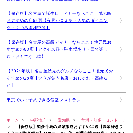
【保存版】名古屋で誕生日ディナーならここ！地元民
おすすめの店52選【夜景が見える・人気のダイニン
グ・くつろぎ和空間】
【保存版】名古屋の高級ディナーならここ！地元民お
すすめの53店【アクセス◎・駐車場あり・目で楽し
む・おもてなし◎】
【2024年版】名古屋伏見のグルメならここ！地元民お
すすめの28店【ツウが集う名店・おしゃれ・高級な
ど】
東京でいま予約できる個室レストラン
ホーム
中部地方
愛知県
常滑・知多・セントレア
【保存版】知多半島の温泉旅館おすすめ15選【温泉好きラ