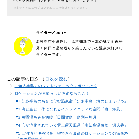
※本サイトは広告プログラムにより収益を得ています。
ライター／berry
海外滞在を経験し、温故知新で日本の魅力を再発
見！休日は温泉巡りを楽しんでいる温泉大好きな
ライターです。
この記事の目次 （
目次を読む
）
「知多半島」のフォトジェニックスポットは？
ロケーションが素晴らしいお宿ならここ！
#1 知多半島の高台に佇む温泉宿「知多半島 海のしょうげつ」
#2 海と空と一体になれるインフィニティな空間「肅 海風」
#3 黄昏湯あみを満喫「日間賀島 島別荘悠月」
#4 心が浄化されていく雲上露天風呂「南知多温泉郷 源氏香」
#5 三河湾と伊勢湾を一望できる最高のロケーションでの温泉浴