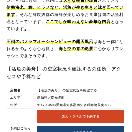
ン。それにも増して館内には
大きな生簀が設置
されており、
伊勢海老、鯛、ヒラメなど、活魚が生き生きと泳ぎ回ってい
ます
。そんな鮮度抜群の海鮮が楽しめるお食事は旬の活魚料
理となっています。
ここでしか味わえない豪華な内容
となっ
ていますよ。
圧倒のパノラマオーシャンビューの露天風呂
は海と一体にな
れるかのような心地良さ。
海と空の青の絶景
に心からリフレ
ッシュできそうです。
【活魚の美舟】 の空室状況を確認するの住所・アク
セスや予算など
店舗名
【活魚の美舟】 の空室状況を確認する
エリア
愛知県／南知多町
住所
〒470-3503愛知県知多郡南知多町師崎茱萸木12
楽天トラベルで予約する
予約はこちら