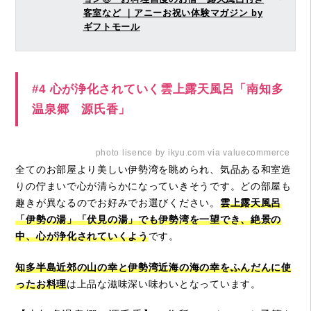
客室など ｜アニーお祝い体験マガジン by
ギフトモール
#4 心が浄化されていく雲上露天風呂「南知多
温泉郷 源氏香」
photo lisence by ikyu.com via valuecommerce
全てのお部屋より美しい伊勢湾を眺められ、気品ある和室造
りの佇まいで心が清らかになっていきそうです。どの部屋も
趣きが異なるのでお好みでお選びください。
雲上露天風呂
「伊勢の湯」「伏見の湯」でも伊勢湾を一望でき、絶景の
中、心が浄化されていくよう
です。
知多半島近郊の山の幸と伊勢湾近海の海の幸をふんだんに使
ったお料理
は上品な滋味深い味わいとなっています。