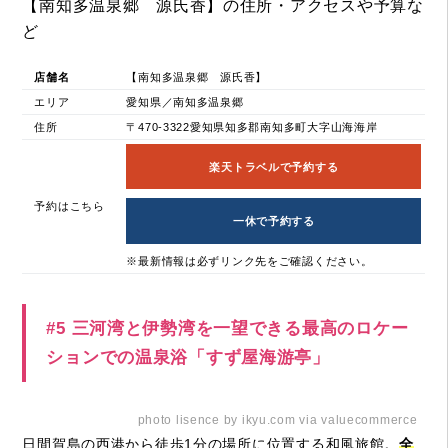
【南知多温泉郷 源氏香】の住所・アクセスや予算な
ど
店舗名
【南知多温泉郷 源氏香】
エリア
愛知県／南知多温泉郷
住所
〒470-3322愛知県知多郡南知多町大字山海海岸
楽天トラベルで予約する
予約はこちら
一休で予約する
※最新情報は必ずリンク先をご確認ください。
#5 三河湾と伊勢湾を一望できる最高のロケー
ションでの温泉浴「すず屋海游亭」
photo lisence by ikyu.com via valuecommerce
日間賀島の西港から徒歩1分の場所に位置する和風旅館。
全