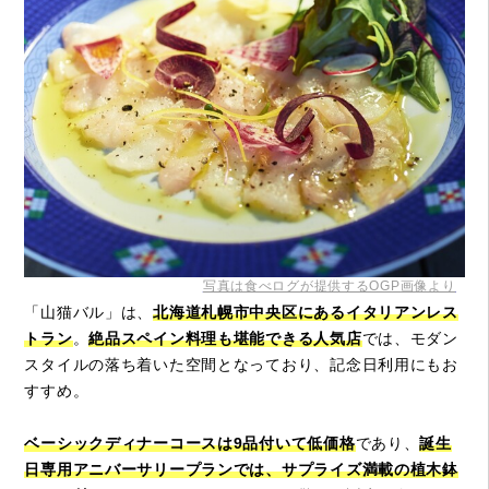
写真は食べログが提供するOGP画像より
「山猫バル」は、
北海道札幌市中央区にあるイタリアンレス
トラン
。
絶品スペイン料理も堪能できる人気店
では、モダン
スタイルの落ち着いた空間となっており、記念日利用にもお
すすめ。
ベーシックディナーコースは9品付いて低価格
であり、
誕生
日専用アニバーサリープランでは、サプライズ満載の植木鉢