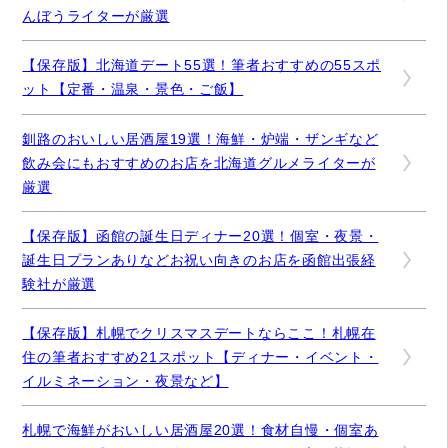
んぼうライターが厳選
【保存版】北海道デート55選！筆者おすすめの55スポ
ット【定番・温泉・景色・ご飯】
釧路のおいしい居酒屋19選！海鮮・炉端・ザンギなど
飲み会にもおすすめのお店を北海道グルメライターが
厳選
【保存版】函館の誕生日ディナー20選！個室・夜景・
誕生日プランありなどお祝い向きのお店を函館出張経
験社が厳選
【保存版】札幌でクリスマスデートならここ！札幌在
住の筆者おすすめ21スポット【ディナー・イベント・
イルミネーション・夜景など】
札幌で海鮮がおいしい居酒屋20選！食材自慢・個室あ