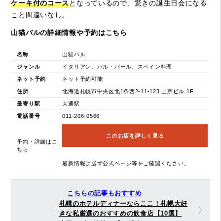
ケーキ付のコース
となっているので、驚きの誕生日会になる
こと間違いなし。
山猫バルの詳細情報や予約はこちら
名称
山猫バル
ジャンル
イタリアン、バル・バール、スペイン料理
ネット予約
ネット予約可能
住所
北海道札幌市中央区北1条西2-11-123 山京ビル 1F
最寄り駅
大通駅
電話番号
011-206-0566
このお店を詳しく見る
予約・詳細はこ
ちら
最新情報は必ず公式ページ等をご確認ください。
こちらの記事もおすすめ
札幌のホテルディナーならここ！札幌大好
きな私厳選のおすすめの飲食店【10選】