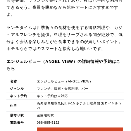
席を完備。ラウンジが併設されており、夜はバー的な利用も
できるそう。夜景を眺めながら乾杯デートにおすすめです
よ。
ランチタイムは四季折々の食材を使用する御膳料理や、カジ
ュアルフレンチを提供。料理をサーブされる間が絶妙で、気
分よく会話を楽しみながら食事できるのが嬉しいポイント。
ホテルならではのスマートな接客も心地いいです。
エンジェルビュー（ANGEL VIEW）の詳細情報や予約はこ
ちら
名称
エンジェルビュー（ANGEL VIEW）
ジャンル
フレンチ、懐石・会席料理、バー
ネット予約
ネット予約は未対応
高知県高知市九反田9-15 ホテル日航高知 旭ロイヤル 2
住所
2F
最寄り駅
菜園場町駅
電話番号
088-885-5122