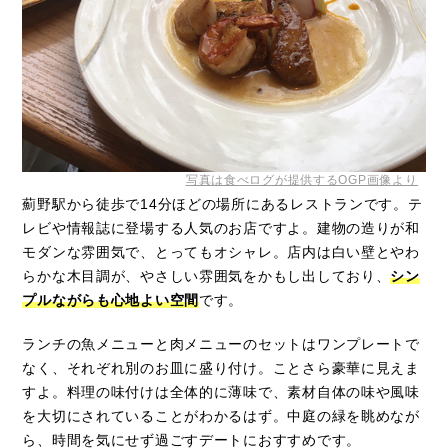
写真は食べログが提供するOGP画像より
薊野駅から徒歩で14分ほどの場所にあるレストランです。テ
レビや情報誌に登場する人気のお店ですよ。建物の造りが和
モダンな雰囲気で、とってもオシャレ。店内は白い壁とやわ
らかな木目調が、やさしい雰囲気をかもし出しており、
シン
プルながらも心地よい空間
です。
ランチの魚メニューと肉メニューのセットはワンプレートで
なく、それぞれ別のお皿に盛り付け。ことさら豪華に見えま
すよ。料理の味付けは全体的に薄味で、素材自体の味や風味
を大切にされていることがわかるはず。中庭の緑を眺めなが
ら、時間を気にせず過ごすデートにおすすめです。