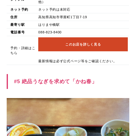
他）
ネット予約
ネット予約は未対応
住所
高知県高知市帯屋町1丁目7-19
最寄り駅
はりまや橋駅
電話番号
088-823-8400
このお店を詳しく見る
予約・詳細はこ
ちら
最新情報は必ず公式ページ等をご確認ください。
#5 絶品うなぎを求めて「かね春」