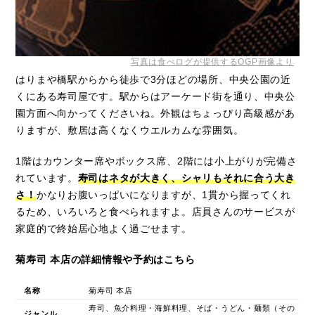
写真は食べログが提供するOGP画像より
はりまや橋駅からから徒歩で3分ほどの場所、中央公園の近
くにある寿司屋です。駅からはアーケード街を通り、中央公
園方面へ向かってくださいね。外観はちょっぴり高級感があ
りますが、敷居は高くなくウエルカムな雰囲気。
1階はカウンター席やボックス席、2階には小上がりが完備さ
れています。
寿司はネタが大きく、シャリもそれに合う大き
さ！
かなりお腹いっぱいになりますが、1貫から握ってくれ
るため、いろいろと食べられますよ。店員さんのサービスが
家庭的で終始居心地よく過ごせます。
菊寿司 本店の詳細情報や予約はこちら
名称
菊寿司 本店
寿司、魚介料理・海鮮料理、そば・うどん・麺類（その
ジャンル