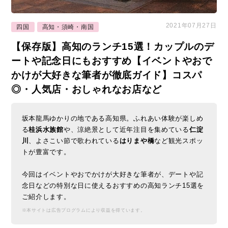
2021年07月27日
四国
高知・須崎・南国
【保存版】高知のランチ15選！カップルのデ
ートや記念日にもおすすめ【イベントやおで
かけが大好きな筆者が徹底ガイド】コスパ
◎・人気店・おしゃれなお店など
坂本龍馬ゆかりの地である高知県。ふれあい体験が楽しめ
る
桂浜水族館
や、涼絶景として近年注目を集めている
仁淀
川
、よさこい節で歌われている
はりまや橋
など観光スポッ
トが豊富です。
今回はイベントやおでかけが大好きな筆者が、デートや記
念日などの特別な日に使えるおすすめの高知ランチ15選を
ご紹介します。
※本サイトは広告プログラムにより収益を得ています。