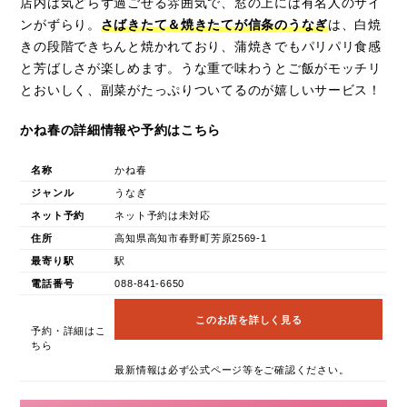
店内は気どらず過ごせる雰囲気で、窓の上には有名人のサイ
ンがずらり。
さばきたて＆焼きたてが信条のうなぎ
は、白焼
きの段階できちんと焼かれており、蒲焼きでもパリパリ食感
と芳ばしさが楽しめます。うな重で味わうとご飯がモッチリ
とおいしく、副菜がたっぷりついてるのが嬉しいサービス！
かね春の詳細情報や予約はこちら
名称
かね春
ジャンル
うなぎ
ネット予約
ネット予約は未対応
住所
高知県高知市春野町芳原2569-1
最寄り駅
駅
電話番号
088-841-6650
このお店を詳しく見る
予約・詳細はこ
ちら
最新情報は必ず公式ページ等をご確認ください。