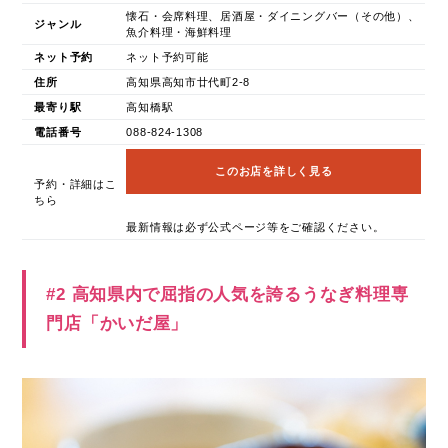
懐石・会席料理、居酒屋・ダイニングバー（その他）、
ジャンル
魚介料理・海鮮料理
ネット予約
ネット予約可能
住所
高知県高知市廿代町2-8
最寄り駅
高知橋駅
電話番号
088-824-1308
このお店を詳しく見る
予約・詳細はこ
ちら
最新情報は必ず公式ページ等をご確認ください。
#2 高知県内で屈指の人気を誇るうなぎ料理専
門店「かいだ屋」