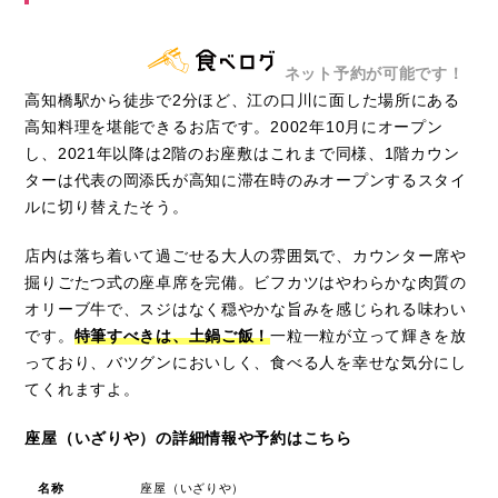
ネット予約が可能です！
高知橋駅から徒歩で2分ほど、江の口川に面した場所にある
高知料理を堪能できるお店です。2002年10月にオープン
し、2021年以降は2階のお座敷はこれまで同様、1階カウン
ターは代表の岡添氏が高知に滞在時のみオープンするスタイ
ルに切り替えたそう。
店内は落ち着いて過ごせる大人の雰囲気で、カウンター席や
掘りごたつ式の座卓席を完備。ビフカツはやわらかな肉質の
オリーブ牛で、スジはなく穏やかな旨みを感じられる味わい
です。
特筆すべきは、土鍋ご飯！
一粒一粒が立って輝きを放
っており、バツグンにおいしく、食べる人を幸せな気分にし
てくれますよ。
座屋（いざりや）の詳細情報や予約はこちら
名称
座屋（いざりや）