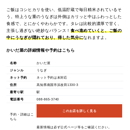
ご飯はコシヒカリを使い、低温貯蔵で毎日精米されているそ
う。特上うな重のうなぎは外側はカリッと中はふわっとした
食感で、とにかくやわらかです。タレは比較的濃厚で甘く、
主張し過ぎない絶妙なバランス！
食べ進めていくと、ご飯の
中にうなぎが隠れており、得した気分に
なれますよ。
かいだ屋の詳細情報や予約はこちら
名称
かいだ屋
ジャンル
うなぎ
ネット予約
ネット予約は未対応
住所
高知県南国市浜改田1330-3
最寄り駅
駅
電話番号
088-865-3740
このお店を詳しく見る
予約・詳細はこ
ちら
最新情報は必ず公式ページ等をご確認ください。