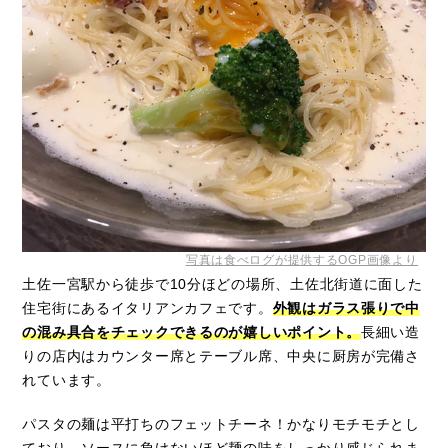
写真は食べログが提供するOGP画像より
土佐一宮駅から徒歩で10分ほどの場所、土佐北街道に面した
住宅街にあるイタリアンカフェです。
外観はガラス張りで中
の混み具合をチェックできるのが嬉しいポイント。
長細い造
りの店内はカウンター席とテーブル席、中央に厨房が完備さ
れています。
パスタの麺は平打ちのフェットチーネ！かなりモチモチとし
ており、ソースに負けないほど麺の味をしっかり感じられま