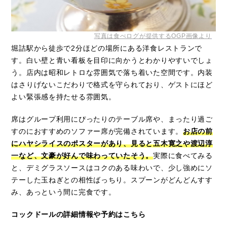
写真は食べログが提供するOGP画像より
堀詰駅から徒歩で2分ほどの場所にある洋食レストランで
す。白い壁と青い看板を目印に向かうとわかりやすいでしょ
う。店内は昭和レトロな雰囲気で落ち着いた空間です。内装
はさりげないこだわりで格式を守られており、ゲストにほど
よい緊張感を持たせる雰囲気。
席はグループ利用にぴったりのテーブル席や、まったり過ご
すのにおすすめのソファー席が完備されています。
お店の前
にハヤシライスのポスターがあり、見ると五木寛之や渡辺淳
一など、文豪が好んで味わっていたそう。
実際に食べてみる
と、デミグラスソースはコクのある味わいで、少し強めにソ
テーした玉ねぎとの相性ばっちり。スプーンがどんどんすす
み、あっという間に完食です。
コックドールの詳細情報や予約はこちら