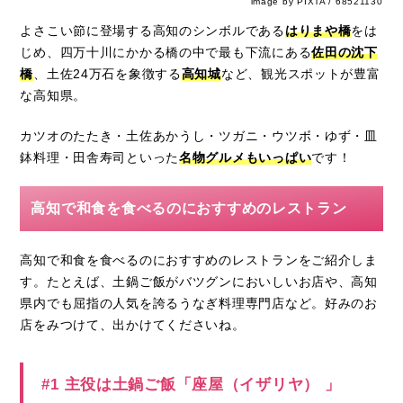
image by PIXTA / 68521130
よさこい節に登場する高知のシンボルである
はりまや橋
をは
じめ、四万十川にかかる橋の中で最も下流にある
佐田の沈下
橋
、土佐24万石を象徴する
高知城
など、観光スポットが豊富
な高知県。
カツオのたたき・土佐あかうし・ツガニ・ウツボ・ゆず・皿
鉢料理・田舎寿司といった
名物グルメもいっぱい
です！
高知で和食を食べるのにおすすめのレストラン
高知で和食を食べるのにおすすめのレストランをご紹介しま
す。たとえば、土鍋ご飯がバツグンにおいしいお店や、高知
県内でも屈指の人気を誇るうなぎ料理専門店など。好みのお
店をみつけて、出かけてくださいね。
#1 主役は土鍋ご飯「座屋（イザリヤ） 」