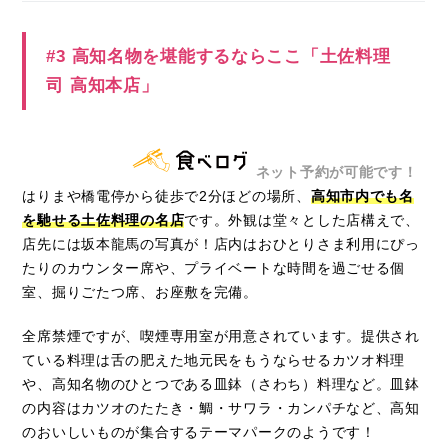
#3 高知名物を堪能するならここ「土佐料理
司 高知本店」
ネット予約が可能です！
はりまや橋電停から徒歩で2分ほどの場所、
高知市内でも名
を馳せる土佐料理の名店
です。外観は堂々とした店構えで、
店先には坂本龍馬の写真が！店内はおひとりさま利用にぴっ
たりのカウンター席や、プライベートな時間を過ごせる個
室、掘りごたつ席、お座敷を完備。
全席禁煙ですが、喫煙専用室が用意されています。提供され
ている料理は舌の肥えた地元民をもうならせるカツオ料理
や、高知名物のひとつである皿鉢（さわち）料理など。皿鉢
の内容はカツオのたたき・鯛・サワラ・カンパチなど、高知
のおいしいものが集合するテーマパークのようです！