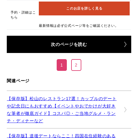
このお店を詳しく見る
予約・詳細はこ
ちら
最新情報は必ず公式ページ等をご確認ください。
次のページを読む
1
2
関連ページ
【保存版】松山のレストラン17選！カップルのデート
や記念日にもおすすめ【イベントやおでかけが大好き
な筆者が徹底ガイド】コスパ◎・ご当地グルメ・ラン
チ・ディナーなど
【保存版】道後デートならここ！四国在住経験のある