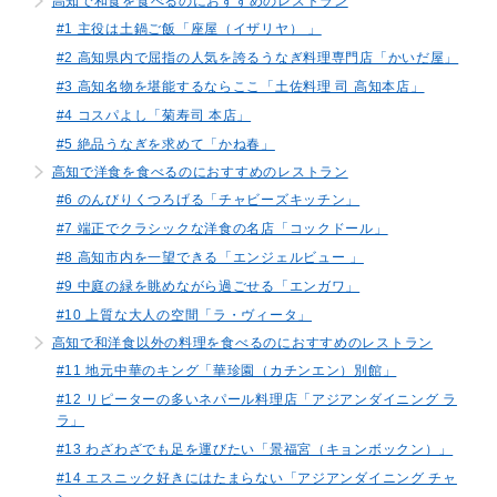
高知で和食を食べるのにおすすめのレストラン
#1 主役は土鍋ご飯「座屋（イザリヤ） 」
#2 高知県内で屈指の人気を誇るうなぎ料理専門店「かいだ屋」
#3 高知名物を堪能するならここ「土佐料理 司 高知本店」
#4 コスパよし「菊寿司 本店」
#5 絶品うなぎを求めて「かね春」
高知で洋食を食べるのにおすすめのレストラン
#6 のんびりくつろげる「チャビーズキッチン」
#7 端正でクラシックな洋食の名店「コックドール」
#8 高知市内を一望できる「エンジェルビュー 」
#9 中庭の緑を眺めながら過ごせる「エンガワ」
#10 上質な大人の空間「ラ・ヴィータ」
高知で和洋食以外の料理を食べるのにおすすめのレストラン
#11 地元中華のキング「華珍園（カチンエン）別館」
#12 リピーターの多いネパール料理店「アジアンダイニング ラ
ラ」
#13 わざわざでも足を運びたい「景福宮（キョンボックン）」
#14 エスニック好きにはたまらない「アジアンダイニング チャ