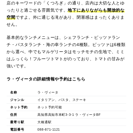
店のキーワードの「くつろぎ」の通り、店内は大切な人とゆ
ったりと過ごせる雰囲気です。
地下にありながらも開放的な
空間
ですよ。外に通じる滝があり、閉塞感はまったくありま
せん。
基本的なランチメニューは、シェフランチ・ピッツァラン
チ・パスタランチ・海の幸ランチの4種類。ピッツァは6種類
から選べ、中でもマルゲリータはモッチモチの生地で、ミミ
はふっくら！フルーツトマトがのっており、トマトの甘みが
強いです。
ラ・ヴィータの詳細情報や予約はこちら
名称
ラ・ヴィータ
ジャンル
イタリアン、パスタ、ステーキ
ネット予約
ネット予約可能
住所
高知県高知市本町3-3-1 ラ・ヴィータBF
最寄り駅
大橋通駅
電話番号
088-871-1121