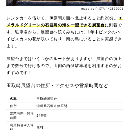
image by PIXTA / 42356001
レンタカーを借りて、伊原間方面へ北上すること約20分。
エ
メラルドグリーンの石垣島の海を一望できる展望台
に到着で
す。駐車場から、展望台へ続くみちには、1年中ピンクのハ
イビスカスの花が咲いており、南の島にいることを実感でき
ます。
展望台まではいくつかのルートがありますが、展望台の頂上
まで数分で行けるので、山側の西側駐車場を利用するのがお
すすめです！
玉取崎展望台の住所・アクセスや営業時間など
名称
玉取崎展望台
住所
沖縄県石垣市伊原間
営業時間・開場
24時間
時間
利用料金や入場
無料
料