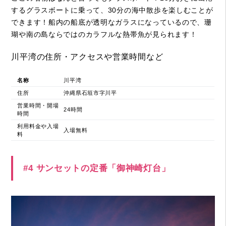
するグラスボートに乗って、30分の海中散歩を楽しむことが
できます！船内の船底が透明なガラスになっているので、珊
瑚や南の島ならではのカラフルな熱帯魚が見られます！
川平湾の住所・アクセスや営業時間など
名称
川平湾
住所
沖縄県石垣市字川平
営業時間・開場
24時間
時間
利用料金や入場
入場無料
料
#4 サンセットの定番「御神崎灯台」