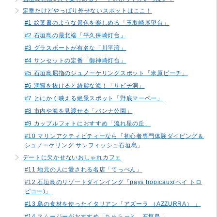
定番だけどやっぱり外せないスポットはここ！
#1 絵葉書のような景色を楽しめる「玉取崎展望台」
#2 石垣島の最北端「平久保崎灯台」
#3 グラスボートが有名な「川平湾」
#4 サンセットの定番「御神崎灯台」
#5 石垣島屈指のシュノーケリングスポット「米原ビーチ」
#6 洞窟を抜けると綺麗な海！「サビチ洞」
#7 とにかく映える絶景スポット「野底マーペー」
#8 市内や海を見渡せる「バンナ公園」
#9 カップルフォトにおすすめ「流れ星の丘」
#10 マリンアクティビティーなら「初心者専門体験ダイビング＆
シュノーケリング サンフィッシュ石垣島」
デートに欠かせないおしゃれカフェ
#11 地元の人に愛される名店「てっぺん」
#12 石垣島のリゾートダインイング「pays tropicaux(ペイ トロ
ピコー)」
#13 島の食材を使ったイタリアン「アズーラ （AZZURRA） 」
#14 スムージーがおすすめ「ちゅらっと。石垣島」