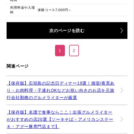
利用料金や入場
体験コース7,000円～
料
次のページを読む
1
2
関連ページ
【保存版】石垣島の記念日ディナー19選！個室/夜景あ
り・お肉料理・子連れOKなどお祝い向きのお店を元旅
行会社勤務のグルメライターが厳選
【保存版】名護で食事ならここ！出張グルメライター
がおすすめの店20選【ソーキそば・アメリカンステー
キ・アグー豚専門店まで】