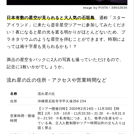
image by PIXTA / 39542936
日本有数の星空が見られると大人気の石垣島
、通称「スター
アイランド」に来たら是非星空ツアーに参加してみたくださ
い！夜になると星の光を遮る明かりがほとんどないため、プ
ラネタリウムのような星空を拝むことができます。時期によ
っては南十字星も見られるかも！？
満点の星空をバックに2人の写真も撮っていただけるので、
記念に1枚いかがでしょうか。
流れ星の丘の住所・アクセスや営業時間など
名称
流れ星の丘
住所
沖縄県石垣市字平久保256 234
【ツアー開催日時】2020年2月14日～11月30日【時
間】2月・3月・10月・11月20:30～21:20 4～9月21:0
営業時間・開場
0～21:50 ※私有地につき、また、牧草の生産を行っ
時間
ている為、立入人数制限やツアー時間以外の立ち入りは
固く禁止