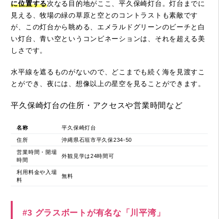
に位置する
次なる目的地がここ、平久保崎灯台。灯台までに
見える、牧場の緑の草原と空とのコントラストも素敵です
が、この灯台から眺める、エメラルドグリーンのビーチと白
い灯台、青い空というコンビネーションは、それを超える美
しさです。
水平線を遮るものがないので、どこまでも続く海を見渡すこ
とができ、夜には、想像以上の星空を見ることができます。
平久保崎灯台の住所・アクセスや営業時間など
名称
平久保崎灯台
住所
沖縄県石垣市平久保234-50
営業時間・開場
外観見学は24時間可
時間
利用料金や入場
無料
料
#3 グラスボートが有名な「川平湾」