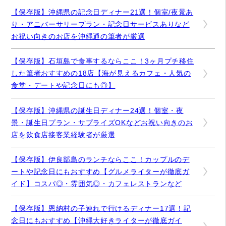
【保存版】沖縄県の記念日ディナー21選！個室/夜景あ
り・アニバーサリープラン・記念日サービスありなど
お祝い向きのお店を沖縄通の筆者が厳選
【保存版】石垣島で食事するならここ！3ヶ月プチ移住
した筆者おすすめの18店【海が見えるカフェ・人気の
食堂・デートや記念日にも◎】
【保存版】沖縄県の誕生日ディナー24選！個室・夜
景・誕生日プラン・サプライズOKなどお祝い向きのお
店を飲食店接客業経験者が厳選
【保存版】伊良部島のランチならここ！カップルのデ
ートや記念日にもおすすめ【グルメライターが徹底ガ
イド】コスパ◎・雰囲気◎・カフェレストランなど
【保存版】恩納村の子連れで行けるディナー17選！記
念日にもおすすめ【沖縄大好きライターが徹底ガイ