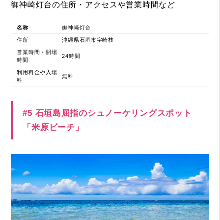
御神崎灯台の住所・アクセスや営業時間など
名称
御神崎灯台
住所
沖縄県石垣市字崎枝
営業時間・開場
24時間
時間
利用料金や入場
無料
料
#5 石垣島屈指のシュノーケリングスポット
「米原ビーチ」