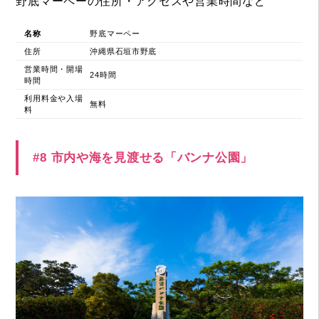
野底マーペーの住所・アクセスや営業時間など
名称
野底マーペー
住所
沖縄県石垣市野底
営業時間・開場
24時間
時間
利用料金や入場
無料
料
#8 市内や海を見渡せる「バンナ公園」