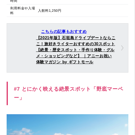
時間
利用料金や入場
入館料1,250円
料
こちらの記事もおすすめ
【2021年版】石垣島ドライブデートならこ
こ！旅好きライターおすすめの30スポット
【絶景・歴史スポット・手作り体験・グル
メ・ショッピングなど】 ｜アニーお祝い
体験マガジン by ギフトモール
#7 とにかく映える絶景スポット「野底マーペ
ー」