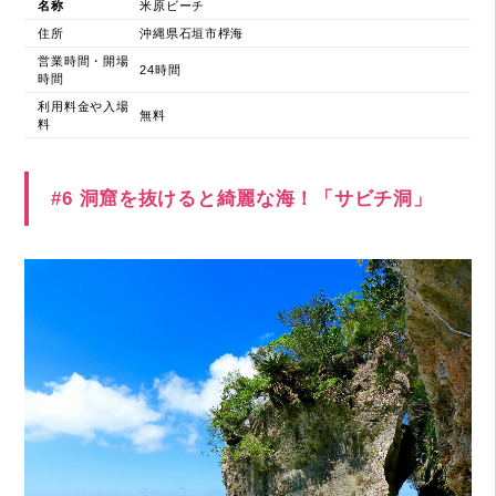
名称
米原ビーチ
住所
沖縄県石垣市桴海
営業時間・開場
24時間
時間
利用料金や入場
無料
料
#6 洞窟を抜けると綺麗な海！「サビチ洞」