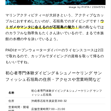
image by PIXTA / 23345701
マリンアクティビティーが大好きという、アクティブなカッ
プルにおすすめしたいのが、石垣島でのダイビングです！
ウ
ミガメやマンタに会えるのが石垣島の魅力！
南の島ならでは
のカラフルな熱帯魚もたくさん泳いでいるので、まるで水族
館の水槽の中を泳いでいるよう。
PADIオープンウォーターダイバーのライセンスコースは2日
で取れるので、カップルでダイビングの資格を取って帰るの
もいいですね。
初心者専門体験ダイビング＆シュノーケリング サン
フィッシュ石垣島の住所・アクセスや営業時間など
初心者専門体験ダイビング＆シュノーケリング サンフ
名称
ィッシュ石垣島
住所
沖縄県石垣市真栄里393-32
営業時間・開場
店舗営業時間7:00～21:00
時間