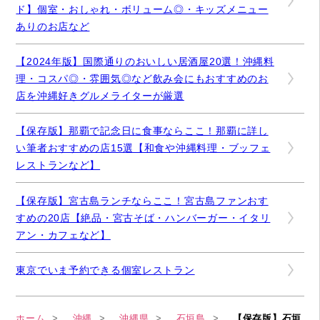
ド】個室・おしゃれ・ボリューム◎・キッズメニュー
ありのお店など
【2024年版】国際通りのおいしい居酒屋20選！沖縄料
理・コスパ◎・雰囲気◎など飲み会にもおすすめのお
店を沖縄好きグルメライターが厳選
【保存版】那覇で記念日に食事ならここ！那覇に詳し
い筆者おすすめの店15選【和食や沖縄料理・ブッフェ
レストランなど】
【保存版】宮古島ランチならここ！宮古島ファンおす
すめの20店【絶品・宮古そば・ハンバーガー・イタリ
アン・カフェなど】
東京でいま予約できる個室レストラン
ホーム
沖縄
沖縄県
石垣島
【保存版】石垣