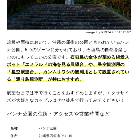
image by PIXTA / 35132507
規模や面積において、沖縄の屈指の公園と言われているバン
ナ公園。5つのゾーンに分かれており、石垣島の自然を楽し
むのにもってこいの公園です。
石垣島の全体が望める絶景ス
ポット「エメラルドの海を見る展望台」や、星空観測用の
「星空展望台」、カンムリワシの観測用として設置されてい
る「渡り鳥観測所」が特におすすめ。
展望台までは車で行くことをおすすめしますが、エクササイ
ズが大好きなカップルはぜひ徒歩で行ってみてください！
バンナ公園の住所・アクセスや営業時間など
名称
バンナ公園
住所
沖縄県石垣市961-15