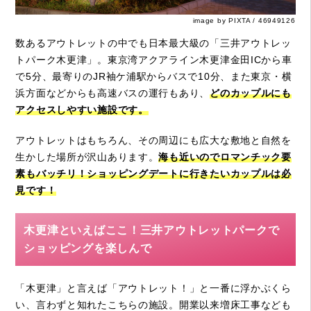
image by PIXTA / 46949126
数あるアウトレットの中でも日本最大級の「三井アウトレッ
トパーク木更津」。東京湾アクアライン木更津金田ICから車
で5分、最寄りのJR袖ケ浦駅からバスで10分、また東京・横
浜方面などからも高速バスの運行もあり、
どのカップルにも
アクセスしやすい施設です。
アウトレットはもちろん、その周辺にも広大な敷地と自然を
生かした場所が沢山あります。
海も近いのでロマンチック要
素もバッチリ！ショッピングデートに行きたいカップルは必
見です！
木更津といえばここ！三井アウトレットパークで
ショッピングを楽しんで
「木更津」と言えば「アウトレット！」と一番に浮かぶくら
い、言わずと知れたこちらの施設。開業以来増床工事なども