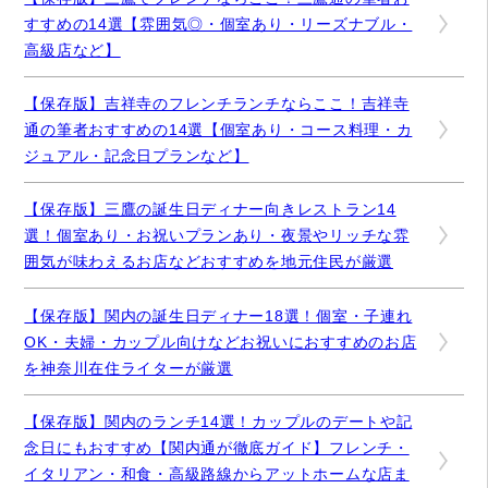
すすめの14選【雰囲気◎・個室あり・リーズナブル・
高級店など】
【保存版】吉祥寺のフレンチランチならここ！吉祥寺
通の筆者おすすめの14選【個室あり・コース料理・カ
ジュアル・記念日プランなど】
【保存版】三鷹の誕生日ディナー向きレストラン14
選！個室あり・お祝いプランあり・夜景やリッチな雰
囲気が味わえるお店などおすすめを地元住民が厳選
【保存版】関内の誕生日ディナー18選！個室・子連れ
OK・夫婦・カップル向けなどお祝いにおすすめのお店
を神奈川在住ライターが厳選
【保存版】関内のランチ14選！カップルのデートや記
念日にもおすすめ【関内通が徹底ガイド】フレンチ・
イタリアン・和食・高級路線からアットホームな店ま