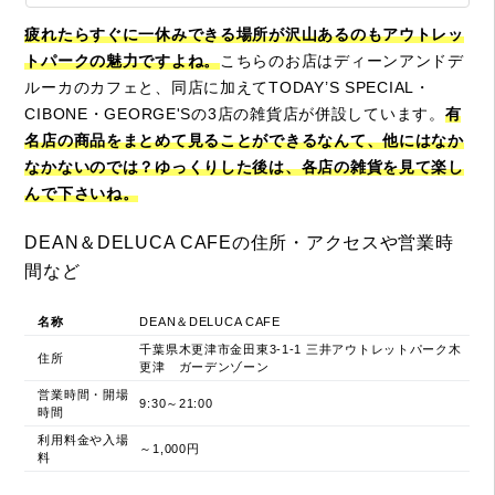
疲れたらすぐに一休みできる場所が沢山あるのもアウトレッ
トパークの魅力ですよね。
こちらのお店はディーンアンドデ
ルーカのカフェと、同店に加えてTODAY’S SPECIAL・
CIBONE・GEORGE'Sの3店の雑貨店が併設しています。
有
名店の商品をまとめて見ることができるなんて、他にはなか
なかないのでは？ゆっくりした後は、各店の雑貨を見て楽し
んで下さいね。
DEAN＆DELUCA CAFEの住所・アクセスや営業時
間など
名称
DEAN＆DELUCA CAFE
千葉県木更津市金田東3-1-1 三井アウトレットパーク木
住所
更津 ガーデンゾーン
営業時間・開場
9:30～21:00
時間
利用料金や入場
～1,000円
料