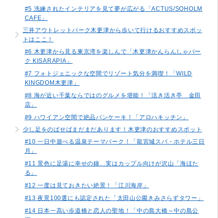
#5 洗練されたインテリアを見て夢が広がる「ACTUS/SOHOLM
CAFE」
三井アウトレットパーク木更津から歩いて行けるおすすめスポッ
トはここ！
#6 木更津から見る東京湾を楽しんで「木更津かんらんしゃパー
ク KISARAPIA」
#7 フォトジェニックな空間でリゾート気分を満喫！「WILD
KINGDOM木更津」
#8 海が近い千葉ならではのグルメを堪能！「活き活き亭 金田
店」
#9 ハワイアン空間で絶品パンケーキ！「アロハキッチン」
少し足をのばせばまだまだあります！木更津のおすすめスポット
#10 一日中遊べる温泉テーマパーク！「龍宮城スパ・ホテル三日
月」
#11 景色に足湯に幸せの鐘…実はカップル向けが沢山「海ほた
る」
#12 一度は見ておきたい絶景！「江川海岸」
#13 夜景100選にも認定された「太田山公園きみさらずタワー」
#14 日本一高い歩道橋と恋人の聖地！「中の島大橋～中の島公