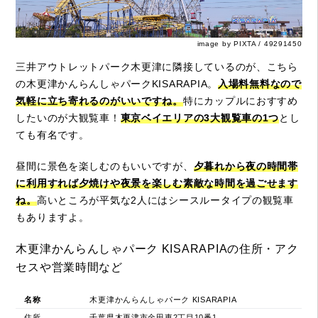
image by PIXTA / 49291450
三井アウトレットパーク木更津に隣接しているのが、こちら
の木更津かんらんしゃパークKISARAPIA。
入場料無料なので
気軽に立ち寄れるのがいいですね。
特にカップルにおすすめ
したいのが大観覧車！
東京ベイエリアの3大観覧車の1つ
とし
ても有名です。
昼間に景色を楽しむのもいいですが、
夕暮れから夜の時間帯
に利用すれば夕焼けや夜景を楽しむ素敵な時間を過ごせます
ね。
高いところが平気な2人にはシースルータイプの観覧車
もありますよ。
木更津かんらんしゃパーク KISARAPIAの住所・アク
セスや営業時間など
名称
木更津かんらんしゃパーク KISARAPIA
住所
千葉県木更津市金田東2丁目10番1