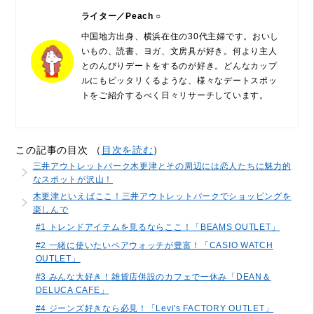
ライター／Peach ○
中国地方出身、横浜在住の30代主婦です。おいし
いもの、読書、ヨガ、文房具が好き。何より主人
とのんびりデートをするのが好き。どんなカップ
ルにもピッタリくるような、様々なデートスポッ
トをご紹介するべく日々リサーチしています。
この記事の目次 （
目次を読む
）
三井アウトレットパーク木更津とその周辺には恋人たちに魅力的
なスポットが沢山！
木更津といえばここ！三井アウトレットパークでショッピングを
楽しんで
#1 トレンドアイテムを見るならここ！「BEAMS OUTLET」
#2 一緒に使いたいペアウォッチが豊富！「CASIO WATCH
OUTLET」
#3 みんな大好き！雑貨店併設のカフェで一休み「DEAN＆
DELUCA CAFE」
#4 ジーンズ好きなら必見！「Levi's FACTORY OUTLET」