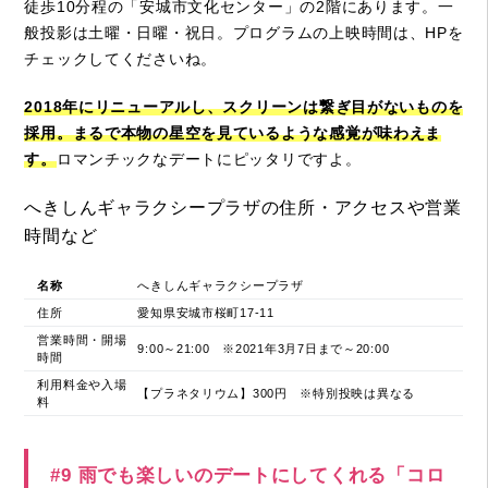
徒歩10分程の「安城市文化センター」の2階にあります。一
般投影は土曜・日曜・祝日。プログラムの上映時間は、HPを
チェックしてくださいね。
2018年にリニューアルし、スクリーンは繋ぎ目がないものを
採用。まるで本物の星空を見ているような感覚が味わえま
す。
ロマンチックなデートにピッタリですよ。
へきしんギャラクシープラザの住所・アクセスや営業
時間など
名称
へきしんギャラクシープラザ
住所
愛知県安城市桜町17-11
営業時間・開場
9:00～21:00 ※2021年3月7日まで～20:00
時間
利用料金や入場
【プラネタリウム】300円 ※特別投映は異なる
料
#9 雨でも楽しいのデートにしてくれる「コロ