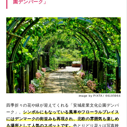
園デンパーク」
image by PIXTA / 66195964
四季折々の花や緑が迎えてくれる「安城産業文化公園デンパ
ーク」。
シンボルにもなっている風車やフローラルプレイス
にはデンマークの街並みも再現され、北欧の雰囲気も楽しめ
る場所として人気のスポットです。
色とりどり花々は写真映