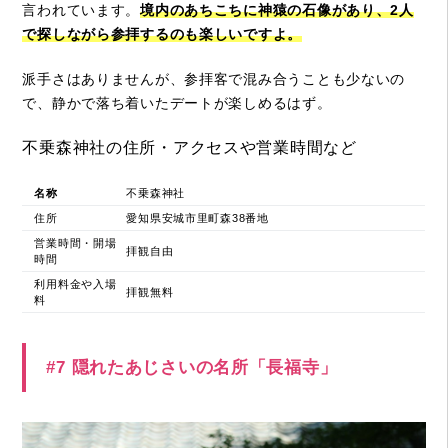
言われています。
境内のあちこちに神猿の石像があり、2人
で探しながら参拝するのも楽しいですよ。
派手さはありませんが、参拝客で混み合うことも少ないの
で、静かで落ち着いたデートが楽しめるはず。
不乗森神社の住所・アクセスや営業時間など
名称
不乗森神社
住所
愛知県安城市里町森38番地
営業時間・開場
拝観自由
時間
利用料金や入場
拝観無料
料
#7 隠れたあじさいの名所「長福寺」