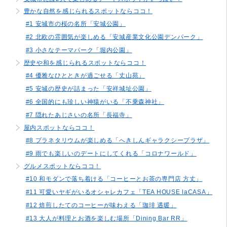
豊かな自然を感じられるスポットならココ！
#1 安城市の桜の名所「安城公園」
#2 北欧の雰囲気が楽しめる「安城産業文化公園デンパーク」
#3 小さなテーマパーク「堀内公園」
歴史や和を感じられるスポットならココ！
#4 優雅なひとときが過ごせる「丈山苑」
#5 安城の歴史が詰まった「安祥城址公園」
#6 全国的にも珍しい神猿がいる「不乗森神社」
#7 隠れたあじさいの名所「長福寺」
屋内スポットならココ！
#8 プラネタリウムが楽しめる「へきしんギャラクシープラザ」
#9 雨でも楽しいのデートにしてくれる「コロナワールド」
グルメスポットならココ！
#10 和モダンで落ち着ける「コーヒーとお茶の専門店 方丈」
#11 可愛いヤギがいるオシャレカフェ「TEA HOUSE laCASA」
#12 焙煎したてのコーヒーが味わえる「珈琲 遇暖」
#13 大人が料理とお酒を楽しむ場所「Dining Bar RR」