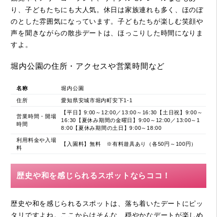
り、子どもたちにも大人気。休日は家族連れも多く、ほのぼ
のとした雰囲気になっています。子どもたちが楽しむ笑顔や
声を聞きながらの散歩デートは、ほっこりした時間になりま
すよ。
堀内公園の住所・アクセスや営業時間など
名称
堀内公園
住所
愛知県安城市堀内町安下1-1
【平日】9:00～12:00／13:00～16:30【土日祝】9:00～
営業時間・開場
16:30【夏休み期間の金曜日】9:00～12:00／13:00～1
時間
8:00【夏休み期間の土日】9:00～18:00
利用料金や入場
【入園料】無料 ※有料遊具あり（各50円～100円）
料
歴史や和を感じられるスポットならココ！
歴史や和を感じられるスポットは、落ち着いたデートにピッ
タリですよね。ここからはそんな、穏やかなデートが楽しめ