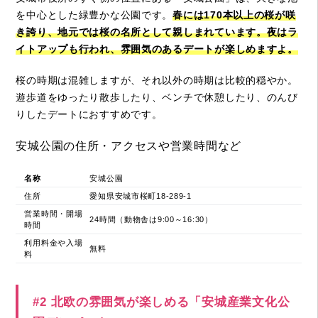
を中心とした緑豊かな公園です。
春には170本以上の桜が咲
き誇り、地元では桜の名所として親しまれています。夜はラ
イトアップも行われ、雰囲気のあるデートが楽しめますよ。
桜の時期は混雑しますが、それ以外の時期は比較的穏やか。
遊歩道をゆったり散歩したり、ベンチで休憩したり、のんび
りしたデートにおすすめです。
安城公園の住所・アクセスや営業時間など
名称
安城公園
住所
愛知県安城市桜町18-289-1
営業時間・開場
24時間（動物舎は9:00～16:30）
時間
利用料金や入場
無料
料
#2 北欧の雰囲気が楽しめる「安城産業文化公