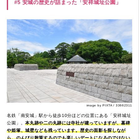
#5 安城の歴史が詰まった「安祥城址公園」
image by PIXTA / 33662311
名鉄「南安城」駅から徒歩10分ほどの位置にある「安祥城址
公園」。
本丸跡や二の丸跡には寺社が建っていますが、墓碑
や姫塚、城壁なども残っています。歴史の面影を探しなが
ら、のんびり散策するのでも楽しいデートになるのではない