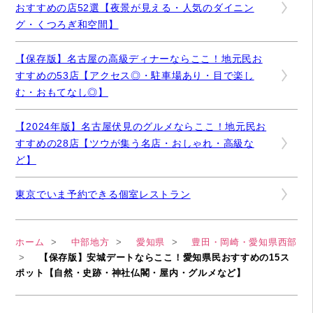
おすすめの店52選【夜景が見える・人気のダイニン
グ・くつろぎ和空間】
【保存版】名古屋の高級ディナーならここ！地元民お
すすめの53店【アクセス◎・駐車場あり・目で楽し
む・おもてなし◎】
【2024年版】名古屋伏見のグルメならここ！地元民お
すすめの28店【ツウが集う名店・おしゃれ・高級な
ど】
東京でいま予約できる個室レストラン
ホーム
中部地方
愛知県
豊田・岡崎・愛知県西部
【保存版】安城デートならここ！愛知県民おすすめの15ス
ポット【自然・史跡・神社仏閣・屋内・グルメなど】