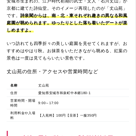
安城市生まれの、江戸時代初期の武士・文人「石川丈山」が
京都に建てた詩仙堂。そのイメージ再現したのが「丈山苑」
です。
詩泉閣からは、南・北・東それぞれ趣きの異なる和風
庭園が眺められます。ゆったりとした落ち着いたデートが楽
しめますよ。
いつ訪れても四季折々の美しい庭園を見せてくれますが、お
すすめはやはり秋。お抹茶をいただきながら眺める、紅葉の
景色は一度は見てもらいたい景色です。
丈山苑の住所・アクセスや営業時間など
名称
丈山苑
住所
愛知県安城市和泉町中本郷180-1
営業時間・開場
9:00～17:00
時間
利用料金や入場
【入苑料】100円【呈茶】一服350円
料