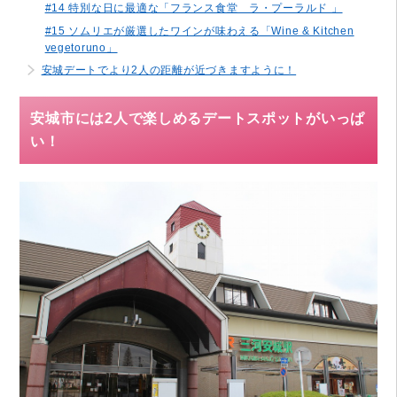
#14 特別な日に最適な「フランス食堂 ラ・プーラルド 」
#15 ソムリエが厳選したワインが味わえる「Wine & Kitchen
vegetoruno」
安城デートでより2人の距離が近づきますように！
安城市には2人で楽しめるデートスポットがいっぱ
い！