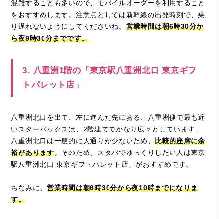
混雑することも多いので、モバイルオーダーを利用すること
をおすすめします。注意点としては新幹線の出発時刻で、乗
り遅れないようにしてくださいね。
営業時間は朝
6
時
30
分か
ら夜
9
時
30
分までです。
3. 八重洲1階の「東京駅八重洲北口 東京ギフ
トパレット店」
八重洲北口を出て、左に進んだ先にある、八重洲側で最も近
いスターバックスは、2階建てでかなり広々としています。
八重洲北口は一般的に人通りが少ないため、
比較的座席に余
裕があります
。そのため、スタバでゆっくりしたい人は東京
駅八重洲北口 東京ギフトパレット店」がおすすめです。
ちなみに、
営業時間は朝
6
時
30
分から夜
10
時までになりま
す。