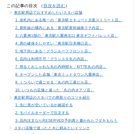
この記事の目次 （
目次を読む
）
東京駅周辺でおすすめしたいスタバ店舗
1. 改札内にある唯一の「東京駅エキュート京葉ストリート店」
2. 新幹線の構内にある「東京駅新幹線南ラチ内店」
3. 八重洲1階の「東京駅八重洲北口 東京ギフトパレット店」
4. 席の確保をしやすい「東京駅日本橋口店」
5. 地下街にある「グランルーフフロント店」
6. 店内は利用不可「グランスタ丸の内店」
7. 明るくおしゃれな丸の内時間を「KITTE丸の内店」
8. オープンした店舗「東京ミッドタウン八重洲店」
9. くつろいで過ごせる「丸の内三菱ビル店」
10. いつもの店舗と違った「丸の内オアゾ店」
東京駅周辺のスタバでの席取りのコツを紹介
1. 先に席が空いているか確認する
2. モバイルオーダーで注文する
3. 店内注文ならRESERVED予約席と書かれたフダをもらう
スタバ店舗で迷ったときに頼みたいドリンク