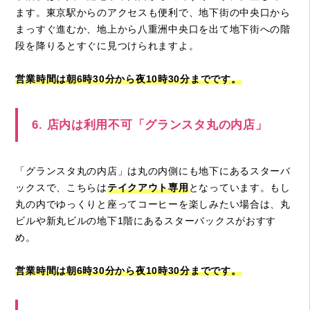
ます。東京駅からのアクセスも便利で、地下街の中央口から
まっすぐ進むか、地上から八重洲中央口を出て地下街への階
段を降りるとすぐに見つけられますよ。
営業時間は朝
6
時
30
分から夜
10
時
30
分までです。
6. 店内は利用不可「グランスタ丸の内店」
「グランスタ丸の内店」は丸の内側にも地下にあるスターバ
ックスで、こちらは
テイクアウト専用
となっています。もし
丸の内でゆっくりと座ってコーヒーを楽しみたい場合は、丸
ビルや新丸ビルの地下1階にあるスターバックスがおすす
め。
営業時間は朝
6
時
30
分から夜
10
時
30
分までです。