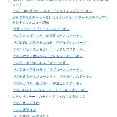
ュー！
その1.肉の旨みたっぷり！「トライチップステーキ」
お家で本格ステーキを楽しもう！いきなりステーキのテイクアウ
トおすすめメニュー10選
定番メニュー！「ワイルドステーキ」
その2.さっぱりした「赤身肩ロースステーキ」
その3.肉汁の旨みあふれる「ワイルドハンバーグ」
その4.バランスが程よい「トップリブステーキ」
その5.程よく柔らかい「ヒレカットステーキ」
その6.一度で楽しめる「ステーキ重」
その7.食べ応え抜群！「リブロースステーキ」
その8.柔らかくジューシー！「サーロインステーキ」
その9.カロリー控えめ！「特選ヒレステーキ」
その10.パリッとジューシー！「チキンステーキ」
いきなりステーキのテイクアウトの注文方法は？
その1.ネット予約
その2.電話注文
その3.店舗での直接注文