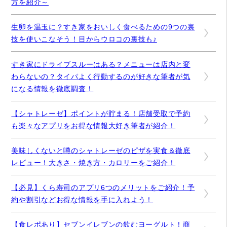
方を紹介～
生卵を温玉に？すき家をおいしく食べるための9つの裏
技を使いこなそう！目からウロコの裏技も♪
すき家にドライブスルーはある？メニューは店内と変
わらないの？タイパよく行動するのが好きな筆者が気
になる情報を徹底調査！
【シャトレーゼ】ポイントが貯まる！店舗受取で予約
も楽々なアプリをお得な情報大好き筆者が紹介！
美味しくないと噂のシャトレーゼのピザを実食＆徹底
レビュー！大きさ・焼き方・カロリーをご紹介！
【必見】くら寿司のアプリ6つのメリットをご紹介！予
約や割引などお得な情報を手に入れよう！
【食レポあり】セブンイレブンの飲むヨーグルト！商