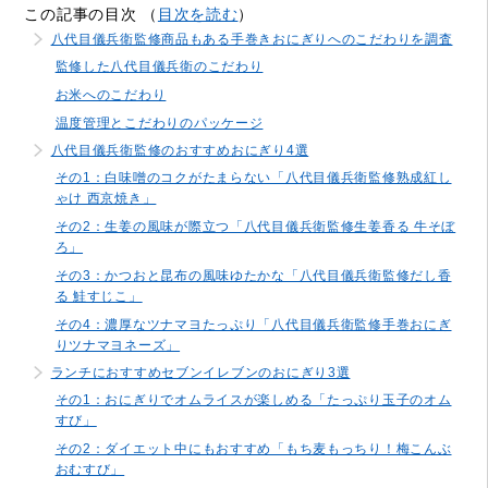
この記事の目次 （
目次を読む
）
八代目儀兵衛監修商品もある手巻きおにぎりへのこだわりを調査
監修した八代目儀兵衛のこだわり
お米へのこだわり
温度管理とこだわりのパッケージ
八代目儀兵衛監修のおすすめおにぎり4選
その1：白味噌のコクがたまらない「八代目儀兵衛監修熟成紅し
ゃけ 西京焼き」
その2：生姜の風味が際立つ「八代目儀兵衛監修生姜香る 牛そぼ
ろ」
その3：かつおと昆布の風味ゆたかな「八代目儀兵衛監修だし香
る 鮭すじこ」
その4：濃厚なツナマヨたっぷり「八代目儀兵衛監修手巻おにぎ
りツナマヨネーズ」
ランチにおすすめセブンイレブンのおにぎり3選
その1：おにぎりでオムライスが楽しめる「たっぷり玉子のオム
すび」
その2：ダイエット中にもおすすめ「もち麦もっちり！梅こんぶ
おむすび」