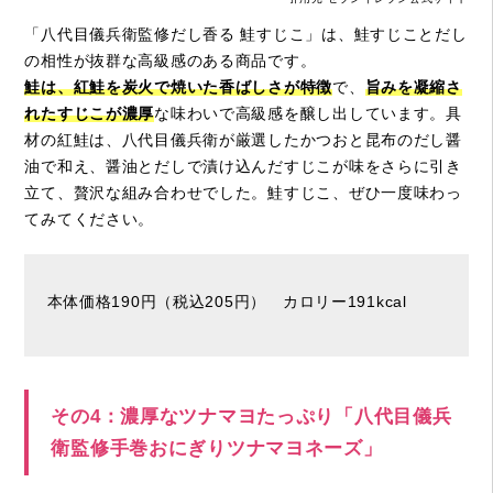
「八代目儀兵衛監修だし香る 鮭すじこ」は、鮭すじことだし
の相性が抜群な高級感のある商品です。
鮭は、紅鮭を炭火で焼いた香ばしさが特徴
で、
旨みを凝縮さ
れたすじこが濃厚
な味わいで高級感を醸し出しています。具
材の紅鮭は、八代目儀兵衛が厳選したかつおと昆布のだし醤
油で和え、醤油とだしで漬け込んだすじこが味をさらに引き
立て、贅沢な組み合わせでした。鮭すじこ、ぜひ一度味わっ
てみてください。
本体価格190円（税込205円） カロリー191kcal
その4：濃厚なツナマヨたっぷり「八代目儀兵
衛監修手巻おにぎりツナマヨネーズ」