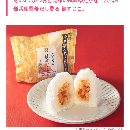
その3：かつおと昆布の風味ゆたかな「八代目
儀兵衛監修だし香る 鮭すじこ」
引用元 セブンイレブン公式サイト