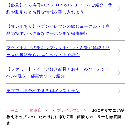
【必見】くら寿司のアプリ6つのメリットをご紹介！予
約や割引などお得な情報を手に入れよう！
【食レポあり】セブンイレブンの飲むヨーグルト！商
品の特徴からお得なクーポンまで徹底解説
マクドナルドのチキンマックナゲットを徹底解説！ソ
ースの種類からお得なセットまで紹介
【ファミマ】スイーツ好き必見！おすすめバームクー
ヘン4選を一部実食つきで紹介
東京でいま予約できる個室レストラン
ホーム
飲食店
セブンイレブン
おにぎりマニアが
教えるセブンのこだわりおにぎり7選！値段もカロリーも徹底調
査