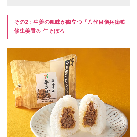
その2：生姜の風味が際立つ「八代目儀兵衛監
修生姜香る 牛そぼろ」