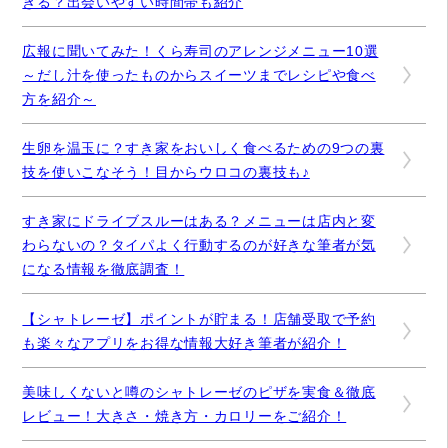
きる？出会いやすい時間帯も紹介
広報に聞いてみた！くら寿司のアレンジメニュー10選
～だし汁を使ったものからスイーツまでレシピや食べ
方を紹介～
生卵を温玉に？すき家をおいしく食べるための9つの裏
技を使いこなそう！目からウロコの裏技も♪
すき家にドライブスルーはある？メニューは店内と変
わらないの？タイパよく行動するのが好きな筆者が気
になる情報を徹底調査！
【シャトレーゼ】ポイントが貯まる！店舗受取で予約
も楽々なアプリをお得な情報大好き筆者が紹介！
美味しくないと噂のシャトレーゼのピザを実食＆徹底
レビュー！大きさ・焼き方・カロリーをご紹介！