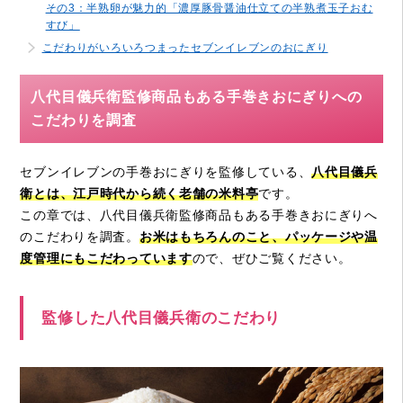
その3：半熟卵が魅力的「濃厚豚骨醤油仕立ての半熟煮玉子おむ
すび」
こだわりがいろいろつまったセブンイレブンのおにぎり
八代目儀兵衛監修商品もある手巻きおにぎりへの
こだわりを調査
セブンイレブンの手巻おにぎりを監修している、
八代目儀兵
衛とは、江戸時代から続く老舗の米料亭
です。
この章では、八代目儀兵衛監修商品もある手巻きおにぎりへ
のこだわりを調査。
お米はもちろんのこと、パッケージや温
度管理にもこだわっています
ので、ぜひご覧ください。
監修した八代目儀兵衛のこだわり