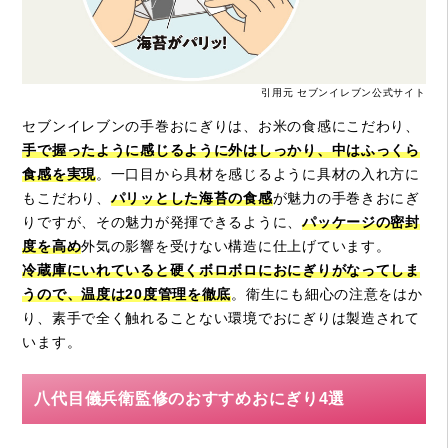
引用元 セブンイレブン公式サイト
セブンイレブンの手巻おにぎりは、お米の食感にこだわり、
手で握ったように感じるように外はしっかり、中はふっくら
食感を実現
。一口目から具材を感じるように具材の入れ方に
もこだわり、
パリッとした海苔の食感
が魅力の手巻きおにぎ
りですが、その魅力が発揮できるように、
パッケージの密封
度を高め
外気の影響を受けない構造に仕上げています。
冷蔵庫にいれていると硬くボロボロにおにぎりがなってしま
うので、温度は20度管理を徹底
。衛生にも細心の注意をはか
り、素手で全く触れることない環境でおにぎりは製造されて
います。
八代目儀兵衛監修のおすすめおにぎり4選