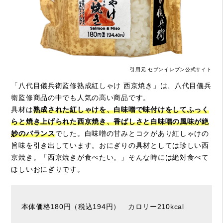
引用元 セブンイレブン公式サイト
「八代目儀兵衛監修熟成紅しゃけ 西京焼き」は、八代目儀兵
衛監修商品の中でも人気の高い商品です。
具材は
熟成された紅しゃけを、白味噌で味付けをしてふっく
らと焼き上げられた西京焼き、香ばしさと白味噌の風味が絶
妙のバランス
でした。白味噌の甘みとコクがあり紅しゃけの
旨味を引き出しています。おにぎりの具材としては珍しい西
京焼き。「西京焼きが食べたい。」そんな時には絶対食べて
ほしいおにぎりです。
本体価格180円（税込194円） カロリー210kcal