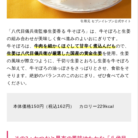
引用元 セブンイレブン公式サイト
「八代目儀兵衛監修生姜香る 牛そぼろ」は、牛そぼろと生姜
の組み合わせが美味しく食べ進みのよいおにぎりです。
牛そぼろは、
牛肉を細かくほぐして甘辛く煮込んだも
ので、
生姜は八代目儀兵衛が厳選した国産の黄金生姜
を使用。生姜
の風味が際立つように、千切り生姜とおろし生姜を牛そぼろ
へ加えて、牛そぼろの油っぽさをさっぱりとさせ、食欲をそ
そります。絶妙のバランスのこのおにぎり。ぜひ食べてみて
ください。
本体価格150円（税込162円） カロリー229kcal