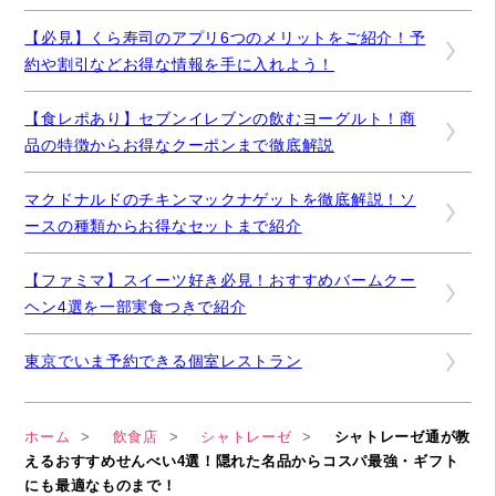
【必見】くら寿司のアプリ6つのメリットをご紹介！予
約や割引などお得な情報を手に入れよう！
【食レポあり】セブンイレブンの飲むヨーグルト！商
品の特徴からお得なクーポンまで徹底解説
マクドナルドのチキンマックナゲットを徹底解説！ソ
ースの種類からお得なセットまで紹介
【ファミマ】スイーツ好き必見！おすすめバームクー
ヘン4選を一部実食つきで紹介
東京でいま予約できる個室レストラン
ホーム
飲食店
シャトレーゼ
シャトレーゼ通が教
えるおすすめせんべい4選！隠れた名品からコスパ最強・ギフト
にも最適なものまで！