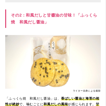
その2：和風だしと甘醬油の甘味！「ふっくら
焼 和風だし醤油」
ライター自身による撮影
「ふっくら焼 和風だし醤油」は、
香ばしい醤油と海苔の相
性が絶妙
で、噛むごとに
和風だしの風味
が感じられます。
甘