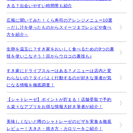
きる？出会いやすい時間帯も紹介
広報に聞いてみた！くら寿司のアレンジメニュー10選
～だし汁を使ったものからスイーツまでレシピや食べ
方を紹介～
生卵を温玉に？すき家をおいしく食べるための9つの裏
技を使いこなそう！目からウロコの裏技も♪
すき家にドライブスルーはある？メニューは店内と変
わらないの？タイパよく行動するのが好きな筆者が気
になる情報を徹底調査！
【シャトレーゼ】ポイントが貯まる！店舗受取で予約
も楽々なアプリをお得な情報大好き筆者が紹介！
美味しくないと噂のシャトレーゼのピザを実食＆徹底
レビュー！大きさ・焼き方・カロリーをご紹介！