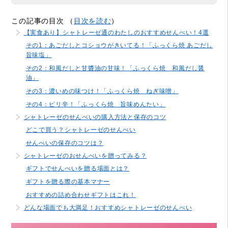
この記事の目次 （
目次を読む
）
【実食あり】シャトレーゼ通のわたしのおすすめせんべい！4選
その1：あごだしとコショウがきいてる！「ふっくら焼 あごだし
旨味塩」
その2：和風だしと甘醬油の甘味！「ふっくら焼 和風だし醤
油」
その3：濃いめの味つけ！「ふっくら焼 ねぎ味噌」
その4：ピリ辛！「ふっくら焼 旨味めんたい」
シャトレーゼのせんべいの購入方法と保存のコツ
どこで買う？シャトレーゼのせんべい
せんべいの保存のコツは？
シャトレーゼのおせんべいを贈ってみる？
ギフトでせんべいを贈る場面とは？
ギフトを贈る際の基本マナー
おすすめの詰め合わせギフトはこれ！
どんな場面でも大満足！おすすめシャトレーゼのせんべい