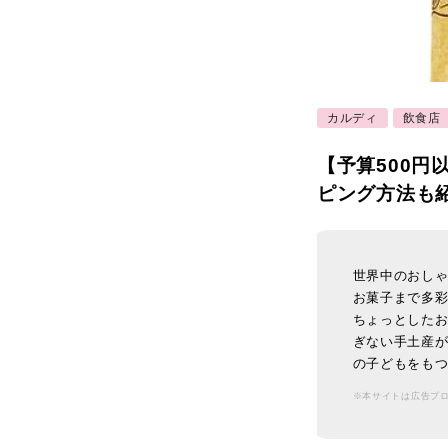
カルディ
飲食店
【予算500
ピング方法も
世界中のおし
お菓子まで多
ちょっとした
ぎない手土産が
の子どもをも
※本サイトは広告プ