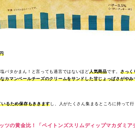
円
ら塩バタかまん！と言っても過言ではないほど
人気商品
です。
さっく
かなカマンベールチーズのクリームをサンドした甘じょっぱさがやみ
ているため保存もききます
し、人がたくさん集まるところに持って行
ナッツの黄金比！「ペイトンズスリムディップマカダミア