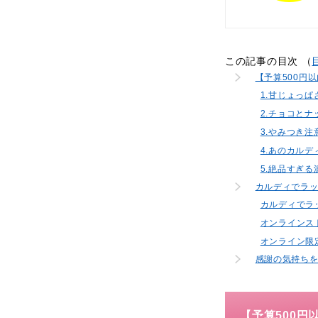
この記事の目次 （
【予算500円
1.甘じょっ
2.チョコと
3.やみつき
4.あのカル
5.絶品すぎ
カルディでラ
カルディでラ
オンラインス
オンライン限
感謝の気持ち
【予算500