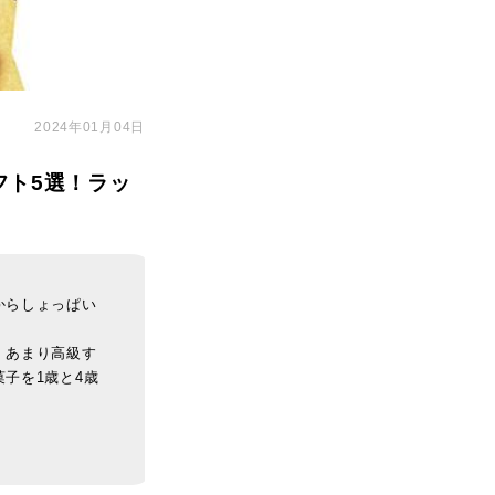
2024年01月04日
フト5選！ラッ
からしょっぱい
、あまり高級す
子を1歳と4歳