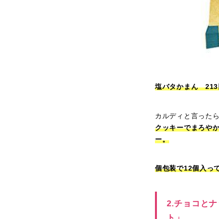
塩バタかまん 213
カルディと言った
クッキーでまろや
ー。
個包装で12個入っ
2.チョコと
ト」