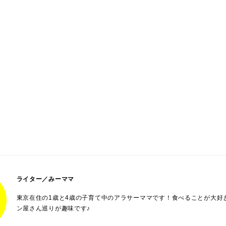
ライター／みーママ
東京在住の1歳と4歳の子育て中のアラサーママです！食べることが大好
ン屋さん巡りが趣味です♪