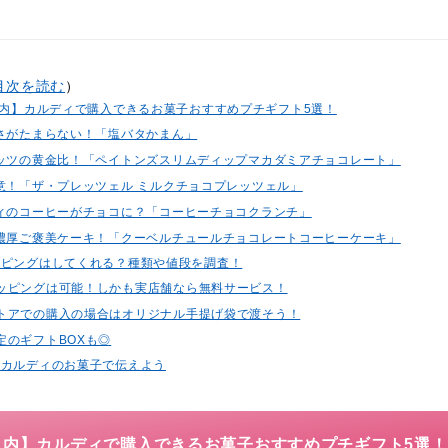
目次を読む
）
以内】カルディで購入できるお菓子おすすめプチギフト5選！
ぱさがたまらない！「塩バタかまん」
ナッツの黄金比！「ペイトンズスリムディップマカダミアチョコレート」
注意！「ザ・プレッツェル ミルクチョコプレッツェル」
ディのコーヒーがチョコに？「コーヒーチョコクランチ」
る濃厚ご褒美ケーキ！「クーベルチュールチョコレートコーヒーケーキ」
ッピングはしてくれる？種類や値段を調査！
ッピングは可能！しかも実店舗なら無料サービス！
トアでの購入の場合はオリジナル手提げ袋で渡そう！
定のギフトBOXも◎
をカルディのお菓子で伝えよう
円以内】カルディで購入できるお菓子おすすめプチギフト5選！