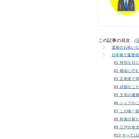
この記事の目次 （
還暦のお祝い
日本橋で還暦
#1 特別な日
#2 都会に
#3 正統派で
#4 頑固な
#5 王宮の
#6 シェフ
#7 この味一
#8 和食の新た
#9 江戸の
#10 すべ