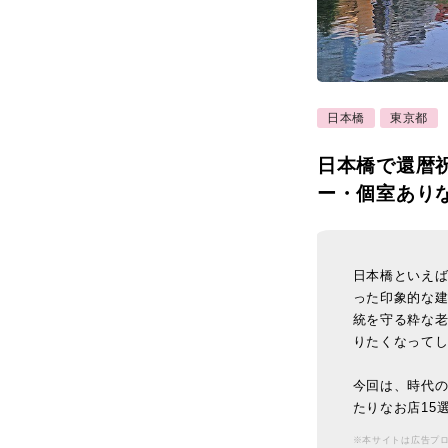
日本橋
東京都
日本橋で還暦
ー・個室あり
日本橋といえ
った印象的な
統を守る粋な
りたくなって
今回は、時代
たりなお店15
※本サイトは広告プ