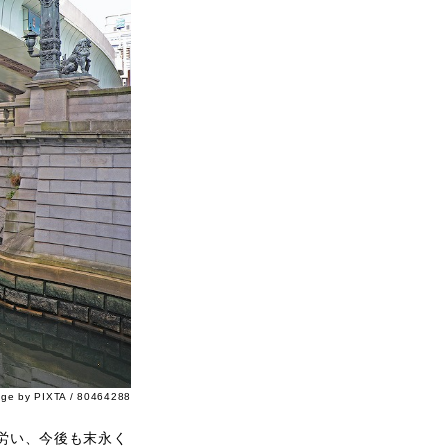
age by PIXTA / 80464288
労い、今後も末永く