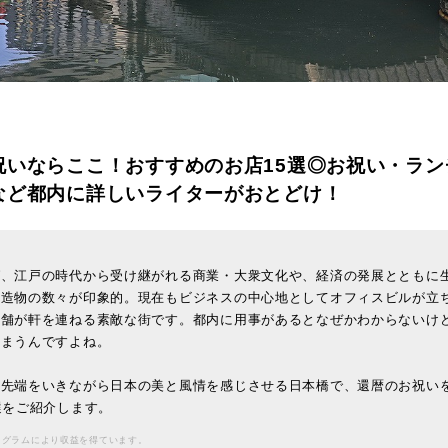
祝いならここ！おすすめのお店15選◎お祝い・ラン
など都内に詳しいライターがおとどけ！
ば、江戸の時代から受け継がれる商業・大衆文化や、経済の発展とともに
建造物の数々が印象的。現在もビジネスの中心地としてオフィスビルが立
老舗が軒を連ねる素敵な街です。都内に用事があるとなぜかわからないけ
しまうんですよね。
の先端をいきながら日本の美と風情を感じさせる日本橋で、還暦のお祝い
選をご紹介します。
ログラムにより収益を得ています。