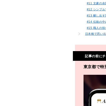
#11 文豪の
#12 シンプ
#13 醸し
#14 伝統の
#15 職人の
日本橋で思い
記事の前にチ
東京都で特