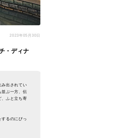
2023年05月30日
チ・ディナ
生み出されてい
ち並ぶ一方、伝
ど、ふと立ち寄
をするのにぴっ