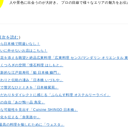
人や景色に出会うのが大好き。 プロの目線で様々なエリアの魅力をお伝
目次を読む
）
なら日本橋で間違いなし！
祝いに外せないお店はこちら！
に花を添える眺望と絶品広東料理「広東料理 センス/マンダリン オリエンタル 
佇むくつろぎの空間「懐石料理 はしもと」
革新的な江戸前寿司「鮨 日本橋 鰤門」
こだわりと伝統の凄み「日本橋 いづもや」
優雅で贅沢なひとときを「日本橋紫苑」
のこだわりをダイレクトに感じる「ふらんす料理 オステルリーラベイ」
筋の自信「あひ鴨一品 鳥安」
な可能性を見出す「Cuisine SHINGO 日本橋」
食文化を伝える「奈美路や」
ては最高の料理を愉しむために「ウェスタ」