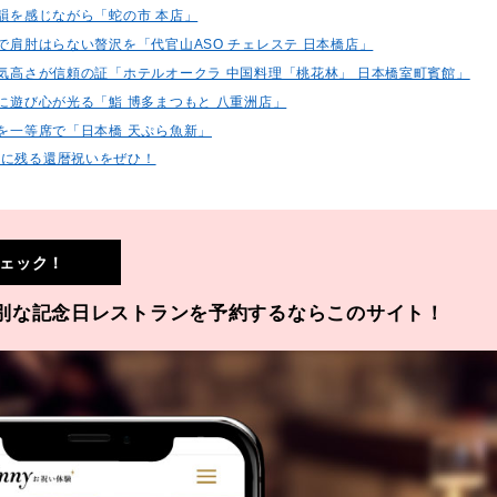
余韻を感じながら「蛇の市 本店」
ルで肩肘はらない贅沢を「代官山ASO チェレステ 日本橋店」
出す気高さが信頼の証「ホテルオークラ 中国料理「桃花林」 日本橋室町賓館」
中に遊び心が光る「鮨 博多まつもと 八重洲店」
技を一等席で「日本橋 天ぷら魚新」
出に残る還暦祝いをぜひ！
ェック！
別な記念日レストランを予約するならこのサイト！