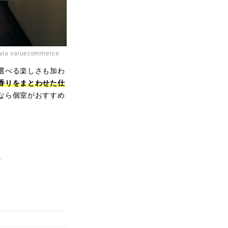
 via valuecommerce
選べる楽しさも加わ
香りをまとわせた仕
なら個室がおすすめ
ど