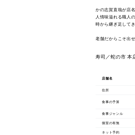
かの志賀直哉が店
人情味溢れる職人
時から継ぎ足して
老舗だからこそ出
寿司／蛇の市 本
店舗名
住所
食事の予算
食事ジャンル
個室の有無
ネット予約