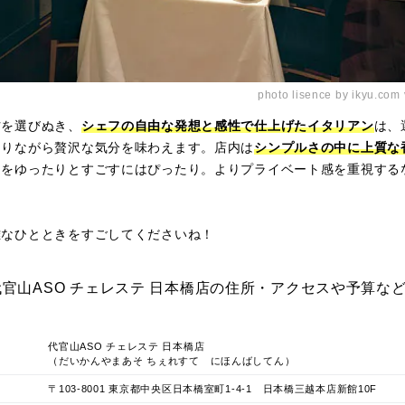
photo lisence by ikyu.com
材を選びぬき、
シェフの自由な発想と感性で仕上げたイタリアン
は、
ありながら贅沢な気分を味わえます。店内は
シンプルさの中に上質な
日をゆったりとすごすにはぴったり。よりプライベート感を重視する
雅なひとときをすごしてくださいね！
官山ASO チェレステ 日本橋店の住所・アクセスや予算な
代官山ASO チェレステ 日本橋店
（だいかんやまあそ ちぇれすて にほんばしてん）
〒103-8001 東京都中央区日本橋室町1-4-1 日本橋三越本店新館10F