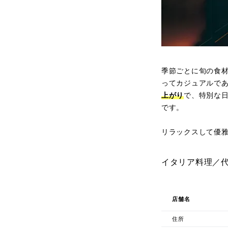
季節ごとに旬の食
ってカジュアルで
上がり
で、特別な
です。
リラックスして優
イタリア料理／代
店舗名
住所