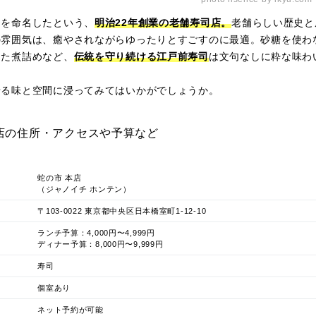
名を命名したという、
明治22年創業の老舗寿司店。
老舗らしい歴史と
の雰囲気は、癒やされながらゆったりとすごすのに最適。砂糖を使わ
きた煮詰めなど、
伝統を守り続ける江戸前寿司
は文句なしに粋な味わ
せる味と空間に浸ってみてはいかがでしょうか。
店の住所・アクセスや予算など
蛇の市 本店
（ジャノイチ ホンテン）
〒103-0022 東京都中央区日本橋室町1-12-10
ランチ予算：4,000円〜4,999円
ディナー予算：8,000円〜9,999円
寿司
個室あり
ネット予約が可能