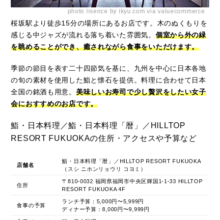
photo lisence by ikyu.com via valuecommerce
桜坂駅より徒歩15分の場所にあるお店です。木のぬくもりを
感じる中ジャズが流れる落ち着いた雰囲気。
個室から外の緑
を眺めることができ、癒されながら食事をいただけます。
季節の節目を表す二十四節気を基に、九州を中心に日本各地
の旬の素材を使用した鮨と懐石を提供。料理に合わせて日本
全国の銘酒も用意。
美味しいお寿司で少し贅沢をしたい女子
会におすすめのお店です。
鮨・日本料理／鮨・日本料理「暦」／HILLTOP
RESORT FUKUOKAの住所・アクセスや予算など
鮨・日本料理「暦」／HILLTOP RESORT FUKUOKA
店舗名
（スシ ニホンリョウリ コヨミ）
〒810-0032 福岡県福岡市中央区輝国1-1-33 HILLTOP
住所
RESORT FUKUOKA 4F
ランチ予算：5,000円〜5,999円
食事の予算
ディナー予算：8,000円〜9,999円