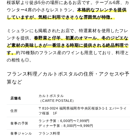
桜坂駅より徒歩5分の場所にあるお店です。テーブル6席、カ
ウンター4席の小さなレストラン。
本格的なフレンチを提供
していますが、気軽に利用できそうな雰囲気が特徴。
ミシュランにも掲載されたお店で、特選素材を使用したフレ
ンチを提供。
春野菜と仔羊、初夏のオマール、冬のジビエな
ど素材の美味しさが一番活きる時期に提供される絶品料理で
す。
約70種類のフランス産のワインも用意しており、料理と
の相性も◎。
フランス料理／カルトポスタルの住所・アクセスや予
算など
カルトポスタル
店舗名
（CARTE POSTALE）
〒810-0024 福岡県福岡市中央区桜坂3-1-1 エバーライ
住所
フ桜坂 1F
ランチ予算：6,000円〜7,999円
食事の予算
ディナー予算：8,000円〜9,999円
食事ジャンル
フランス料理