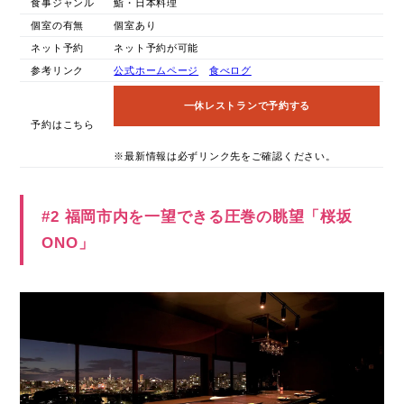
食事ジャンル
鮨・日本料理
個室の有無
個室あり
ネット予約
ネット予約が可能
参考リンク
公式ホームページ
食べログ
一休レストランで予約する
予約はこちら
※最新情報は必ずリンク先をご確認ください。
#2 福岡市内を一望できる圧巻の眺望「桜坂
ONO」