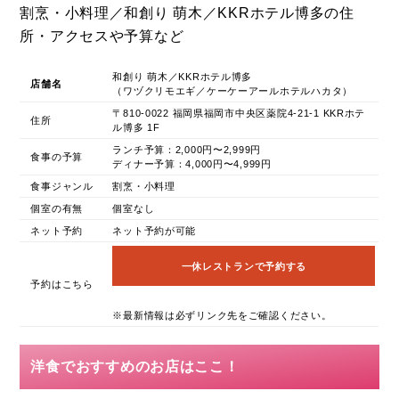
割烹・小料理／和創り 萌木／KKRホテル博多の住
所・アクセスや予算など
和創り 萌木／KKRホテル博多
店舗名
（ワヅクリモエギ／ケーケーアールホテルハカタ）
〒810-0022 福岡県福岡市中央区薬院4-21-1 KKRホテ
住所
ル博多 1F
ランチ予算：2,000円〜2,999円
食事の予算
ディナー予算：4,000円〜4,999円
食事ジャンル
割烹・小料理
個室の有無
個室なし
ネット予約
ネット予約が可能
一休レストランで予約する
予約はこちら
※最新情報は必ずリンク先をご確認ください。
洋食でおすすめのお店はここ！