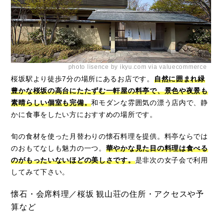
photo lisence by ikyu.com via valuecommerce
桜坂駅より徒歩7分の場所にあるお店です。
自然に囲まれ緑
豊かな桜坂の高台にたたずむ一軒屋の料亭で、景色や夜景も
素晴らしい個室も完備。
和モダンな雰囲気の漂う店内で、静
かに食事をしたい方におすすめの場所です。
旬の食材を使った月替わりの懐石料理を提供。料亭ならでは
のおもてなしも魅力の一つ。
華やかな見た目の料理は食べる
のがもったいないほどの美しさです。
是非次の女子会で利用
してみて下さい。
懐石・会席料理／桜坂 観山荘の住所・アクセスや予
算など