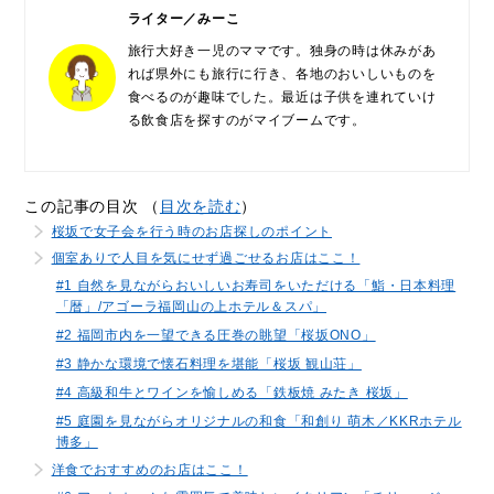
ライター／みーこ
旅行大好き一児のママです。独身の時は休みがあ
れば県外にも旅行に行き、各地のおいしいものを
食べるのが趣味でした。最近は子供を連れていけ
る飲食店を探すのがマイブームです。
この記事の目次 （
目次を読む
）
桜坂で女子会を行う時のお店探しのポイント
個室ありで人目を気にせず過ごせるお店はここ！
#1 自然を見ながらおいしいお寿司をいただける「鮨・日本料理
「暦」/アゴーラ福岡山の上ホテル＆スパ」
#2 福岡市内を一望できる圧巻の眺望「桜坂ONO」
#3 静かな環境で懐石料理を堪能「桜坂 観山荘」
#4 高級和牛とワインを愉しめる「鉄板焼 みたき 桜坂」
#5 庭園を見ながらオリジナルの和食「和創り 萌木／KKRホテル
博多」
洋食でおすすめのお店はここ！