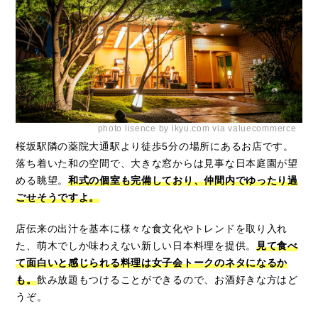
photo lisence by ikyu.com via valuecommerce
桜坂駅隣の薬院大通駅より徒歩5分の場所にあるお店です。
落ち着いた和の空間で、大きな窓からは見事な日本庭園が望
める眺望。
和式の個室も完備しており、仲間内でゆったり過
ごせそうですよ。
店伝来の出汁を基本に様々な食文化やトレンドを取り入れ
た、萌木でしか味わえない新しい日本料理を提供。
見て食べ
て面白いと感じられる料理は女子会トークのネタになるか
も。
飲み放題もつけることができるので、お酒好きな方はど
うぞ。