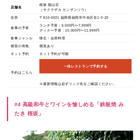
桜坂 観山荘
店舗名
（サクラザカ カンザンソウ）
住所
〒810-0031 福岡県福岡市中央区谷1-3-20
ランチ予算：6,000円〜7,999円
食事の予算
ディナー予算：10,000円〜11,999円
食事ジャンル
懐石・会席料理
個室の有無
個室あり
ネット予約
ネット予約が可能
一休レストランで予約する
予約はこちら
※最新情報は必ずリンク先をご確認ください。
#4 高級和牛とワインを愉しめる「鉄板焼 み
たき 桜坂」