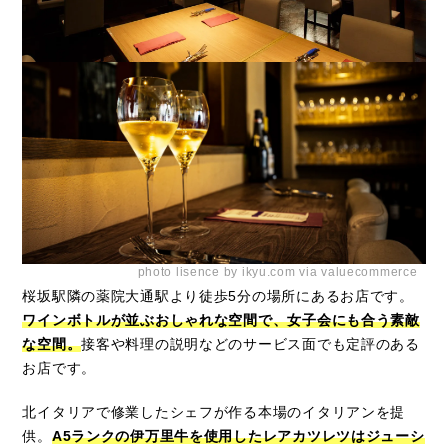
photo lisence by ikyu.com via valuecommerce
桜坂駅隣の薬院大通駅より徒歩5分の場所にあるお店です。
ワインボトルが並ぶおしゃれな空間で、女子会にも合う素敵
な空間。
接客や料理の説明などのサービス面でも定評のある
お店です。
北イタリアで修業したシェフが作る本場のイタリアンを提
供。
A5ランクの伊万里牛を使用したレアカツレツはジューシ