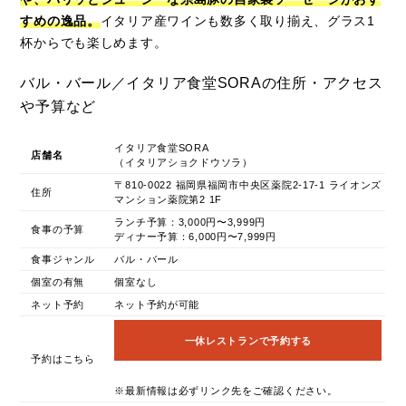
すめの逸品。
イタリア産ワインも数多く取り揃え、グラス1
杯からでも楽しめます。
バル・バール／イタリア食堂SORAの住所・アクセス
や予算など
イタリア食堂SORA
店舗名
（イタリアショクドウソラ）
〒810-0022 福岡県福岡市中央区薬院2-17-1 ライオンズ
住所
マンション薬院第2 1F
ランチ予算：3,000円〜3,999円
食事の予算
ディナー予算：6,000円〜7,999円
食事ジャンル
バル・バール
個室の有無
個室なし
ネット予約
ネット予約が可能
一休レストランで予約する
予約はこちら
※最新情報は必ずリンク先をご確認ください。