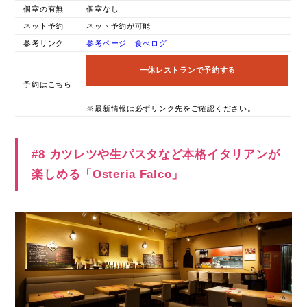
個室の有無
個室なし
ネット予約
ネット予約が可能
参考リンク
参考ページ
食べログ
一休レストランで予約する
予約はこちら
※最新情報は必ずリンク先をご確認ください。
#8 カツレツや生パスタなど本格イタリアンが
楽しめる「Osteria Falco」