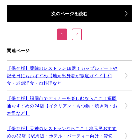
次のページを読む
1
2
関連ページ
【保存版】薬院のレストラン18選！カップルデートや
記念日にもおすすめ【地元出身者が徹底ガイド】和
食・老舗洋食・肉料理など
【保存版】福岡市でディナーを楽しむならここ！福岡
通おすすめの24店【イタリアン・もつ鍋・焼き肉・お
寿司など】
【保存版】天神のレストランならここ！地元民おすす
めの32店【駅周辺・ホテル・パーティー向け・貸切