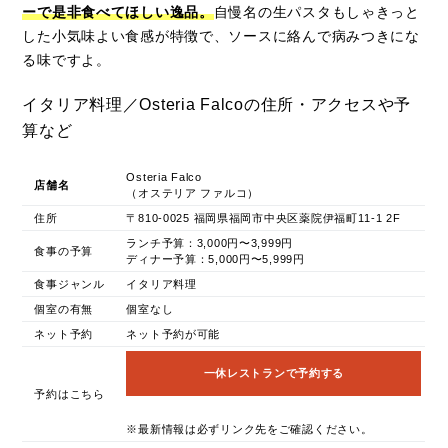
ーで是非食べてほしい逸品。
自慢名の生パスタもしゃきっと
した小気味よい食感が特徴で、ソースに絡んで病みつきにな
る味ですよ。
イタリア料理／Osteria Falcoの住所・アクセスや予
算など
Osteria Falco
店舗名
（オステリア ファルコ）
住所
〒810-0025 福岡県福岡市中央区薬院伊福町11-1 2F
ランチ予算：3,000円〜3,999円
食事の予算
ディナー予算：5,000円〜5,999円
食事ジャンル
イタリア料理
個室の有無
個室なし
ネット予約
ネット予約が可能
一休レストランで予約する
予約はこちら
※最新情報は必ずリンク先をご確認ください。