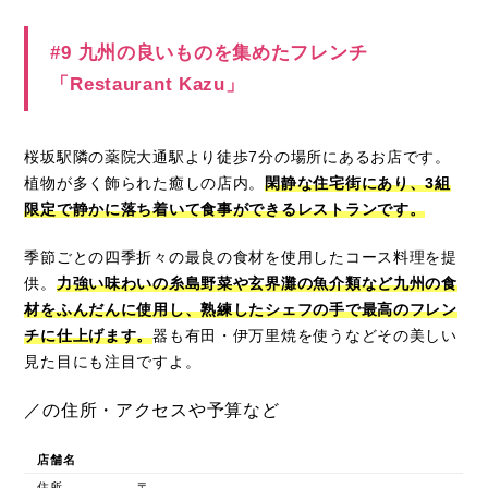
#9 九州の良いものを集めたフレンチ
「Restaurant Kazu」
桜坂駅隣の薬院大通駅より徒歩7分の場所にあるお店です。
植物が多く飾られた癒しの店内。
閑静な住宅街にあり、3組
限定で静かに落ち着いて食事ができるレストランです。
季節ごとの四季折々の最良の食材を使用したコース料理を提
供。
力強い味わいの糸島野菜や玄界灘の魚介類など九州の食
材をふんだんに使用し、熟練したシェフの手で最高のフレン
チに仕上げます。
器も有田・伊万里焼を使うなどその美しい
見た目にも注目ですよ。
／の住所・アクセスや予算など
店舗名
住所
〒