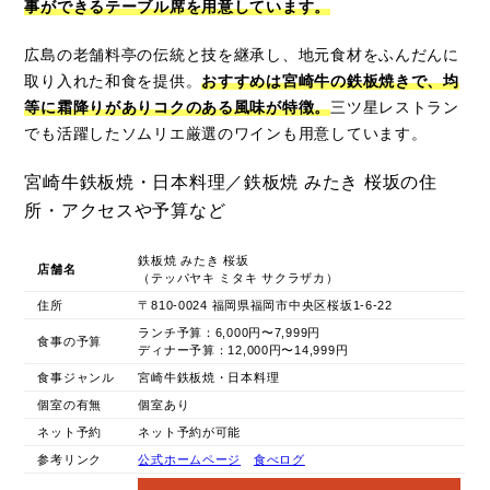
事ができるテーブル席を用意しています。
広島の老舗料亭の伝統と技を継承し、地元食材をふんだんに
取り入れた和食を提供。
おすすめは宮崎牛の鉄板焼きで、均
等に霜降りがありコクのある風味が特徴。
三ツ星レストラン
でも活躍したソムリエ厳選のワインも用意しています。
宮崎牛鉄板焼・日本料理／鉄板焼 みたき 桜坂の住
所・アクセスや予算など
鉄板焼 みたき 桜坂
店舗名
（テッパヤキ ミタキ サクラザカ）
住所
〒810-0024 福岡県福岡市中央区桜坂1-6-22
ランチ予算：6,000円〜7,999円
食事の予算
ディナー予算：12,000円〜14,999円
食事ジャンル
宮崎牛鉄板焼・日本料理
個室の有無
個室あり
ネット予約
ネット予約が可能
参考リンク
公式ホームページ
食べログ