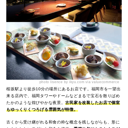
photo lisence by ikyu.com via valuecommerce
桜坂駅より徒歩10分の場所にあるお店です。福岡市を一望出
来る店内で、福岡タワーやドームなどまるで宝石を散りばめ
たかのような煌びやかな夜景。
古民家を改装したお店で個室
もゆっくりくつろげる雰囲気が特徴。
古くから受け継がれる和食の粋な概念を残しながらも、形に