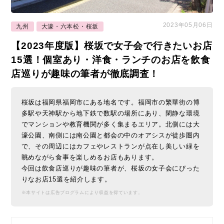
2023年05月06日
九州
大濠・六本松・桜坂
【2023年度版】桜坂で女子会で行きたいお店
15選！個室あり・洋食・ランチのお店を飲食
店巡りが趣味の筆者が徹底調査！
桜坂は福岡県福岡市にある地名です。福岡市の繁華街の博
多駅や天神駅から地下鉄で数駅の場所にあり、閑静な環境
でマンションや教育機関が多く集まるエリア。北側には大
濠公園、南側には南公園と都会の中のオアシスが徒歩圏内
で、その周辺にはカフェやレストランが点在し美しい緑を
眺めながら食事を楽しめるお店もあります。
今回は飲食店巡りが趣味の筆者が、桜坂の女子会にぴった
りなお店15選を紹介します。
※本サイトは広告プログラムにより収益を得ています。