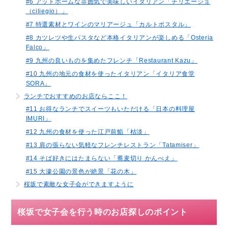
#6 アットホームな雰囲気で美味しいイタリアン「チリエージョ
（ciliegio）」
#7 特選素材とワインのマリアージュ「カルトポスタル」
#8 カツレツや生パスタなど本格イタリアンが楽しめる「Osteria
Falco」
#9 九州の良いものを集めたフレンチ「Restaurant Kazu」
#10 九州の地元の食材を使ったイタリアン「イタリア食堂
SORA」
ランチでおすすめのお店ならここ！
#11 お得なランチでスイーツもいただける「日本の料理屋
IMURI」
#12 九州の食材を使った江戸前鮨「枯淡」
#13 肩の張らない気軽なフレンチレストラン「Tatamiser」
#14 そば好きにはたまらない「蕎麦切り かんべえ」
#15 大濠公園の景色が絶景「花の木」
桜坂で素敵な女子会ができますように
桜坂で女子会を行う時のお店探しのポイント