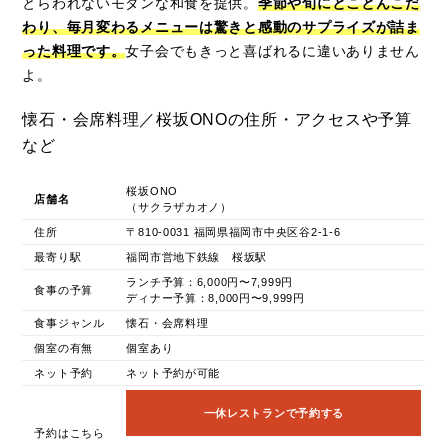
とらわれないモダンな和食を提供。
季節や旬にとことんこだ
わり、毎月変わるメニューは驚きと感動のサプライズが詰ま
った料理です。
女子会でもきっと喜ばれるに違いありません
よ。
懐石・会席料理／桜坂ONOの住所・アクセスや予算
など
桜坂ONO
店舗名
（サクラザカオノ）
住所
〒810-0031 福岡県福岡市中央区谷2-1-6
最寄り駅
福岡市営地下鉄線 桜坂駅
ランチ予算：6,000円〜7,999円
食事の予算
ディナー予算：8,000円〜9,999円
食事ジャンル
懐石・会席料理
個室の有無
個室あり
ネット予約
ネット予約が可能
一休レストランで予約する
予約はこちら