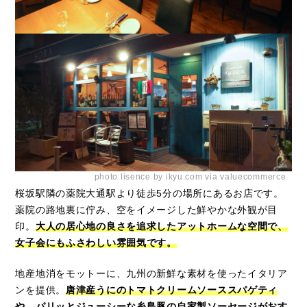
photo lisence by ikyu.com via valuecommerce
桜坂駅隣の薬院大通駅より徒歩5分の場所にあるお店です。
薬院の路地裏に佇み、空をイメージした鮮やかな外観が目
印。
大人の居心地の良さを追求したアットホームな空間で、
女子会にもふさわしい雰囲気です。
地産地消をモットーに、九州の新鮮な素材を使ったイタリア
ンを提供。
唐津産うにのトマトクリームソーススパゲティ
や、パリッとジューシーな糸島豚の自家製ソーセージがおす