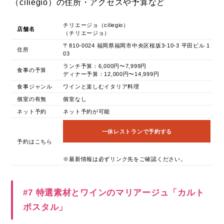
（ciliegio）の住所・アクセスや予算など
チリエージョ（ciliegio）
店舗名
（チリエージョ）
〒810-0024 福岡県福岡市中央区桜坂3-10-3 平田ビル 1
住所
03
ランチ予算：6,000円〜7,999円
食事の予算
ディナー予算：12,000円〜14,999円
食事ジャンル
ワインと楽しむイタリア料理
個室の有無
個室なし
ネット予約
ネット予約が可能
一休レストランで予約する
予約はこちら
※最新情報は必ずリンク先をご確認ください。
#7 特選素材とワインのマリアージュ「カルト
ポスタル」