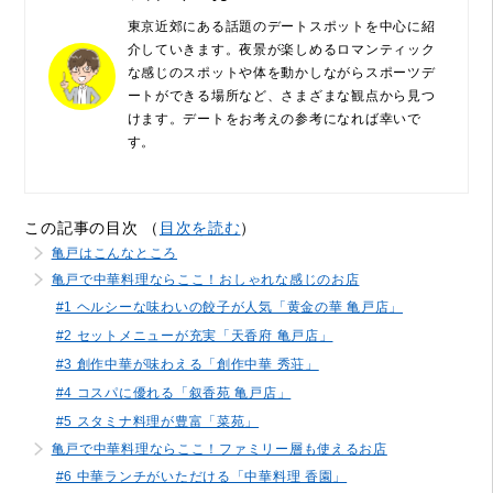
東京近郊にある話題のデートスポットを中心に紹
介していきます。夜景が楽しめるロマンティック
な感じのスポットや体を動かしながらスポーツデ
ートができる場所など、さまざまな観点から見つ
けます。デートをお考えの参考になれば幸いで
す。
この記事の目次 （
目次を読む
）
亀戸はこんなところ
亀戸で中華料理ならここ！おしゃれな感じのお店
#1 ヘルシーな味わいの餃子が人気「黄金の華 亀戸店」
#2 セットメニューが充実「天香府 亀戸店」
#3 創作中華が味わえる「創作中華 秀荘」
#4 コスパに優れる「叙香苑 亀戸店」
#5 スタミナ料理が豊富「菜苑」
亀戸で中華料理ならここ！ファミリー層も使えるお店
#6 中華ランチがいただける「中華料理 香園」