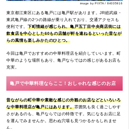
image by PIXTA / 84035916
東京都江東区にある亀戸には亀戸駅があります。JR総武線・
東武亀戸線の2つの路線が乗り入れており、交通アクセスも
便利です。
下町情緒が感じられ、亀戸五丁目中央商店街には
飲食店を中心とした60もの店舗が軒を連ねるといった昔なが
らの風情も楽しみかたのひとつ。
今回は亀戸でおすすめの中華料理店を紹介していいます。町
中華のような場所もあり、亀戸ならではの感じがあるお店も
充実。
亀戸で中華料理ならここ！おしゃれな感じのお店
昔ながらの町中華や素敵な感じの外観のお店などといろいろ
な中華料理店が亀戸にはあります。
雰囲気も良く過ごしやす
さがあるのも、亀戸ならではの特徴です。気になるお店に足
を運んでみませんか。思わぬ穴場も見つかるかもしれませ
ん。