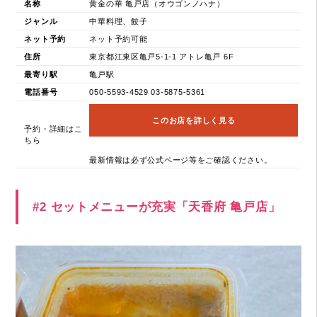
名称
黄金の華 亀戸店（オウゴンノハナ）
ジャンル
中華料理、餃子
ネット予約
ネット予約可能
住所
東京都江東区亀戸5-1-1 アトレ亀戸 6F
最寄り駅
亀戸駅
電話番号
050-5593-4529 03-5875-5361
このお店を詳しく見る
予約・詳細はこ
ちら
最新情報は必ず公式ページ等をご確認ください。
#2 セットメニューが充実「天香府 亀戸店」