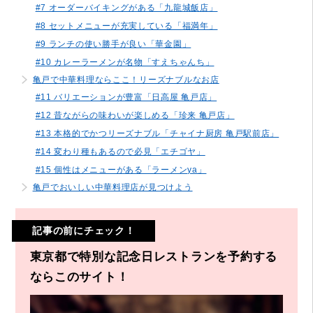
#7 オーダーバイキングがある「九龍城飯店」
#8 セットメニューが充実している「福満年」
#9 ランチの使い勝手が良い「華金園」
#10 カレーラーメンが名物「すえちゃんち」
亀戸で中華料理ならここ！リーズナブルなお店
#11 バリエーションが豊富「日高屋 亀戸店」
#12 昔ながらの味わいが楽しめる「珍来 亀戸店」
#13 本格的でかつリーズナブル「チャイナ厨房 亀戸駅前店」
#14 変わり種もあるので必見「エチゴヤ」
#15 個性はメニューがある「ラーメンya」
亀戸でおいしい中華料理店が見つけよう
記事の前にチェック！
東京都で特別な記念日レストランを予約する
ならこのサイト！