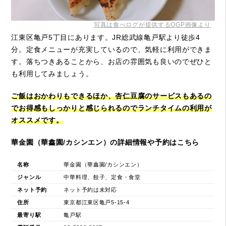
写真は食べログが提供するOGP画像より
江東区亀戸5丁目にあります。JR総武線亀戸駅より徒歩4
分。定食メニューが充実しているので、気軽に利用ができま
す。落ちつきあることから、お店の雰囲気も良いのでぜひと
も利用してみましょう。
ご飯はおかわりもできるほか、杏仁豆腐のサービスもあるの
でお得感もしっかりと感じられるのでランチタイムの利用が
オススメです。
華金園（華鑫園/カシンエン）の詳細情報や予約はこちら
名称
華金園（華鑫園/カシンエン）
ジャンル
中華料理、餃子、定食・食堂
ネット予約
ネット予約は未対応
住所
東京都江東区亀戸5-15-4
最寄り駅
亀戸駅