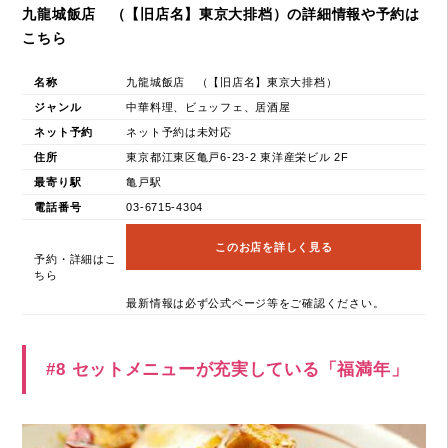
九龍城飯店 （【旧店名】東京大排档）の詳細情報や予約は
こちら
名称
九龍城飯店 （【旧店名】東京大排档）
ジャンル
中華料理、ビュッフェ、居酒屋
ネット予約
ネット予約は未対応
住所
東京都江東区亀戸6-23-2 東洋産栄ビル 2F
最寄り駅
亀戸駅
電話番号
03-6715-4304
このお店を詳しく見る
予約・詳細はこ
ちら
最新情報は必ず公式ページ等をご確認ください。
#8 セットメニューが充実している「福満年」