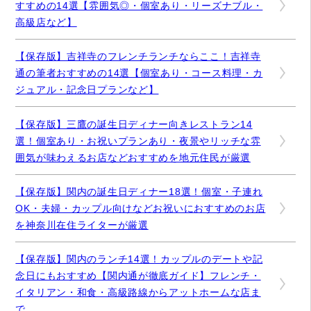
すすめの14選【雰囲気◎・個室あり・リーズナブル・
高級店など】
【保存版】吉祥寺のフレンチランチならここ！吉祥寺
通の筆者おすすめの14選【個室あり・コース料理・カ
ジュアル・記念日プランなど】
【保存版】三鷹の誕生日ディナー向きレストラン14
選！個室あり・お祝いプランあり・夜景やリッチな雰
囲気が味わえるお店などおすすめを地元住民が厳選
【保存版】関内の誕生日ディナー18選！個室・子連れ
OK・夫婦・カップル向けなどお祝いにおすすめのお店
を神奈川在住ライターが厳選
【保存版】関内のランチ14選！カップルのデートや記
念日にもおすすめ【関内通が徹底ガイド】フレンチ・
イタリアン・和食・高級路線からアットホームな店ま
で