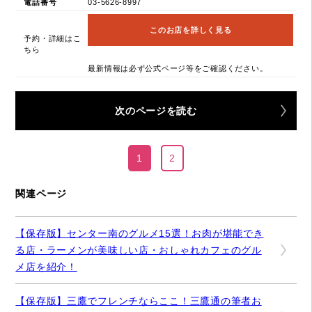
電話番号
03-5626-8997
このお店を詳しく見る
予約・詳細はこ
ちら
最新情報は必ず公式ページ等をご確認ください。
次のページを読む
1
2
関連ページ
【保存版】センター南のグルメ15選！お肉が堪能でき
る店・ラーメンが美味しい店・おしゃれカフェのグル
メ店を紹介！
【保存版】三鷹でフレンチならここ！三鷹通の筆者お