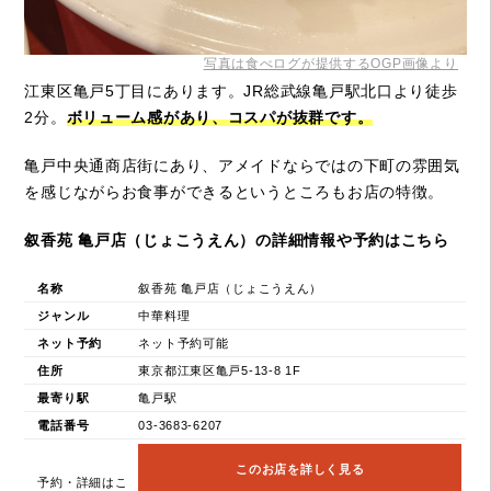
写真は食べログが提供するOGP画像より
江東区亀戸5丁目にあります。JR総武線亀戸駅北口より徒歩
2分。
ボリューム感があり、コスパが抜群です。
亀戸中央通商店街にあり、アメイドならではの下町の雰囲気
を感じながらお食事ができるというところもお店の特徴。
叙香苑 亀戸店（じょこうえん）の詳細情報や予約はこちら
名称
叙香苑 亀戸店（じょこうえん）
ジャンル
中華料理
ネット予約
ネット予約可能
住所
東京都江東区亀戸5-13-8 1F
最寄り駅
亀戸駅
電話番号
03-3683-6207
このお店を詳しく見る
予約・詳細はこ