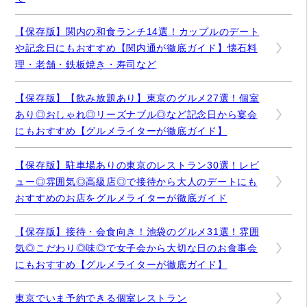
【保存版】関内の和食ランチ14選！カップルのデート
や記念日にもおすすめ【関内通が徹底ガイド】懐石料
理・老舗・鉄板焼き・寿司など
【保存版】【飲み放題あり】東京のグルメ27選！個室
あり◎おしゃれ◎リーズナブル◎など記念日から宴会
にもおすすめ【グルメライターが徹底ガイド】
【保存版】駐車場ありの東京のレストラン30選！レビ
ュー◎雰囲気◎高級店◎で接待から大人のデートにも
おすすめのお店をグルメライターが徹底ガイド
【保存版】接待・会食向き！池袋のグルメ31選！雰囲
気◎こだわり◎味◎で女子会から大切な日のお食事会
にもおすすめ【グルメライターが徹底ガイド】
東京でいま予約できる個室レストラン