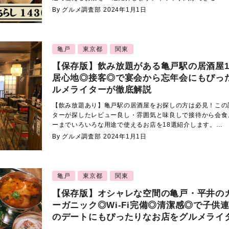
By グルメ調査部
2024年1月1日
亀戸
東京都
関東
【保存版】飲み放題がある亀戸駅の居酒屋1
居心地◎接客◎で宴会から忘年会にもぴっ
ルメライターが徹底解説
【飲み放題あり】亀戸駅の居酒屋をお探しの方は必見！この
ターが探したレビュー良し・雰囲気と味良しで接待から会食
ーまでいろいろな用途で使えるお店を18選紹介します。…
By グルメ調査部
2024年1月1日
亀戸
東京都
関東
【保存版】オシャレな空間の亀戸・平井のカ
ーガニック◎Wi-Fi完備◎清潔感◎で子供
のデートにもぴったりなお店をグルメライ