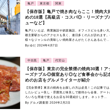
亀戸
東京都
関東
【保存版】亀戸で焼き肉ならここ！焼肉大
めの18選【高級店・コスパ◎・リーズナブ
ューなど】
亀戸といえば、商業施設や娯楽施設、オフィスビルも多い大
都主要駅からのアクセスも良く、連日多くの人が訪れます。
様々なジャンルの美味しい焼肉屋さんがたくさんあるんで…
By ゆだ
2024年4月7日
中目黒
亀戸
代官山
【保存版】東京の完全禁煙の焼肉30選！ア
ーズナブル◎個室あり◎など食事会から記
めのお店をグルメライターが紹介
【完全禁煙】東京の焼肉をお探しの方は必見！この記事では
したレビュー良し・雰囲気と味良しで接待から会食、デート
ろいろな用途で使えるお店を30選紹介します。ネット予…
By グルメ調査部
2024年2月2日