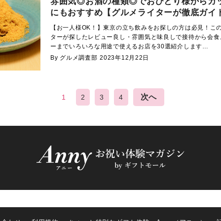
雰囲気◎お酒の種類◎でおひとり様からカ
にもおすすめ【グルメライターが徹底ガイ
【お一人様OK！】東京の立ち飲みをお探しの方は必見！こ
ターが探したレビュー良し・雰囲気と味良しで接待から会食
ーまでいろいろな用途で使えるお店を30選紹介します…
By グルメ調査部
2023年12月22日
次へ
1
2
3
4