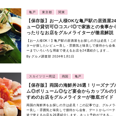
亀戸
東京都
関東
【保存版】お一人様OKな亀戸駅の居酒屋2
ュー◎貸切可◎コスパ◎で家族との食事か
ったりなお店をグルメライターが徹底解説
【お一人様OK！】亀戸駅の居酒屋をお探しの方は必見！こ
ターが探したレビュー良し・雰囲気と味良しで接待から会食
ーまでいろいろな用途で使えるお店を24選紹介します…
By グルメ調査部
2024年1月1日
スカイツリー周辺
両国
亀戸
【保存版】両国の海鮮丼26選！リーズナブ
ム◎ボリューム◎など宴会からカップルの
すめのお店をグルメライターが徹底ガイド
両国の海鮮丼をお探しの方は必見！この記事では、グルメラ
ー良し・雰囲気と味良しで接待から会食、デートからパーテ
途で使えるお店を26選紹介します。ネット予約ができる…