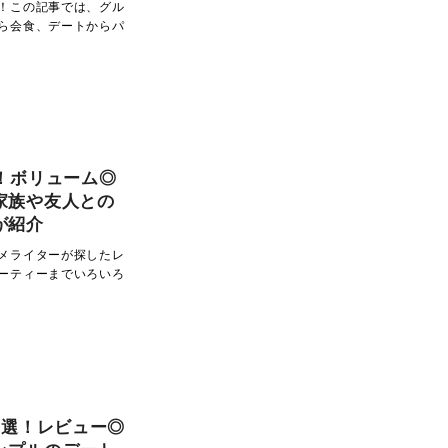
！この記事では、グル
ら会食、デートからパ
！ボリューム◎
家族や友人との
が紹介
メライターが探したレ
ーティーまでいろいろ
0選！レビュー◎