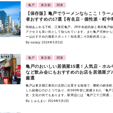
亀戸
東京都
関東
【保存版】亀戸でラーメンならここ！ラー
者おすすめの17選【有名店・個性派・町中
情緒あふれる下町、江東区亀戸。JR中央総武線と東武亀戸
アクセスも良い街として知られています。また亀戸天神から
ーはおすすめの撮影スポット！知名度こそ比較的高くは…
By sasajy
2024年5月3日
亀戸
東京都
関東
亀戸のおいしい居酒屋15選！人気店・ホル
など飲み会にもおすすめのお店を居酒屋グ
厳選
亀戸は東京都江東区の北部に位置する地域で、隣町の錦糸町
した副都心のひとつであり、約360年前に創建された「亀戸
史・文化の街でもあります。駅周辺には「亀戸三十三間通…
By じゅんまい
2024年5月2日