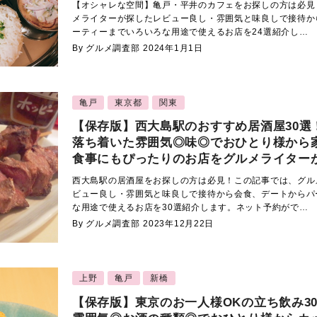
【オシャレな空間】亀戸・平井のカフェをお探しの方は必見
メライターが探したレビュー良し・雰囲気と味良しで接待か
ーティーまでいろいろな用途で使えるお店を24選紹介し…
By グルメ調査部
2024年1月1日
亀戸
東京都
関東
【保存版】西大島駅のおすすめ居酒屋30選
落ち着いた雰囲気◎味◎でおひとり様から
食事にもぴったりのお店をグルメライター
西大島駅の居酒屋をお探しの方は必見！この記事では、グル
ビュー良し・雰囲気と味良しで接待から会食、デートからパ
な用途で使えるお店を30選紹介します。ネット予約がで…
By グルメ調査部
2023年12月22日
上野
亀戸
新橋
【保存版】東京のお一人様OKの立ち飲み3