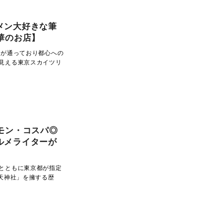
メン大好きな筆
華のお店】
線が通っており都心への
見える東京スカイツリ
モン・コスパ◎
ルメライターが
とともに東京都が指定
天神社」を擁する歴