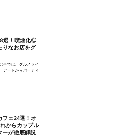
8選！喫煙化◎
たりなお店をグ
記事では、グルメライ
、デートからパーティ
フェ24選！オ
連れからカップル
ターが徹底解説