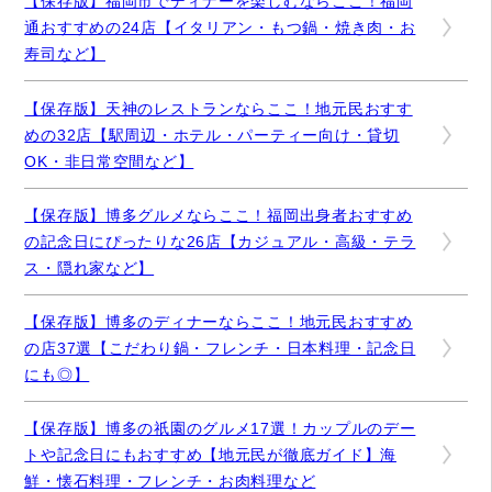
【保存版】福岡市でディナーを楽しむならここ！福岡
通おすすめの24店【イタリアン・もつ鍋・焼き肉・お
寿司など】
【保存版】天神のレストランならここ！地元民おすす
めの32店【駅周辺・ホテル・パーティー向け・貸切
OK・非日常空間など】
【保存版】博多グルメならここ！福岡出身者おすすめ
の記念日にぴったりな26店【カジュアル・高級・テラ
ス・隠れ家など】
【保存版】博多のディナーならここ！地元民おすすめ
の店37選【こだわり鍋・フレンチ・日本料理・記念日
にも◎】
【保存版】博多の祇園のグルメ17選！カップルのデー
トや記念日にもおすすめ【地元民が徹底ガイド】海
鮮・懐石料理・フレンチ・お肉料理など