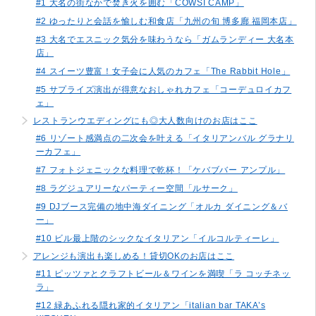
#1 大名の街なかで焚き火を囲む「COWSI CAMP」
#2 ゆったりと会話を愉しむ和食店「九州の旬 博多廊 福岡本店」
#3 大名でエスニック気分を味わうなら「ガムランディー 大名本
店」
#4 スイーツ豊富！女子会に人気のカフェ「The Rabbit Hole」
#5 サプライズ演出が得意なおしゃれカフェ「コーデュロイカフ
ェ」
レストランウエディングにも◎大人数向けのお店はここ
#6 リゾート感満点の二次会を叶える「イタリアンバル グラナリ
ーカフェ」
#7 フォトジェニックな料理で乾杯！「ケバブバー アンプル」
#8 ラグジュアリーなパーティー空間「ルサーク」
#9 DJブース完備の地中海ダイニング「オルカ ダイニング＆バ
ー」
#10 ビル最上階のシックなイタリアン「イルコルティーレ」
アレンジも演出も楽しめる！貸切OKのお店はここ
#11 ピッツァとクラフトビール＆ワインを満喫「ラ コッチネッ
ラ」
#12 緑あふれる隠れ家的イタリアン「italian bar TAKA’s