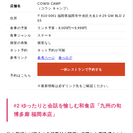
COWSI CAMP
店舗名
（コウシ キャンプ）
〒810-0041 福岡県福岡市中央区大名1-4-29 GW BLD 2
住所
03
食事の予算
ランチ予算：8,000円〜9,999円
食事ジャンル
ステーキ
個室の有無
個室なし
ネット予約
ネット予約が可能
参考リンク
参考ページ
食べログ
一休レストランで予約する
予約はこちら
※最新情報は必ずリンク先をご確認ください。
#2 ゆったりと会話を愉しむ和食店「九州の旬
博多廊 福岡本店」