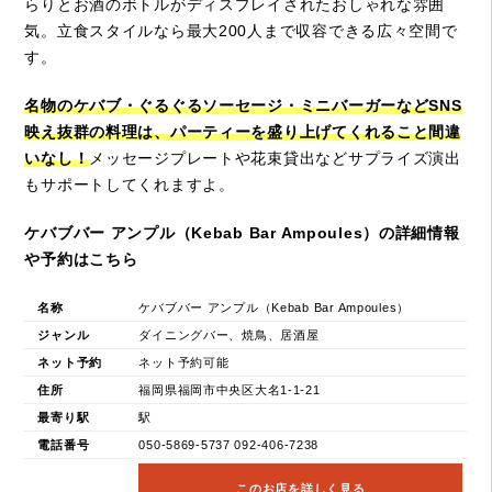
らりとお酒のボトルがディスプレイされたおしゃれな雰囲
気。立食スタイルなら最大200人まで収容できる広々空間で
す。
名物のケバブ・ぐるぐるソーセージ・ミニバーガーなどSNS
映え抜群の料理は、パーティーを盛り上げてくれること間違
いなし！
メッセージプレートや花束貸出などサプライズ演出
もサポートしてくれますよ。
ケバブバー アンプル（Kebab Bar Ampoules）の詳細情報
や予約はこちら
名称
ケバブバー アンプル（Kebab Bar Ampoules）
ジャンル
ダイニングバー、焼鳥、居酒屋
ネット予約
ネット予約可能
住所
福岡県福岡市中央区大名1-1-21
最寄り駅
駅
電話番号
050-5869-5737 092-406-7238
このお店を詳しく見る