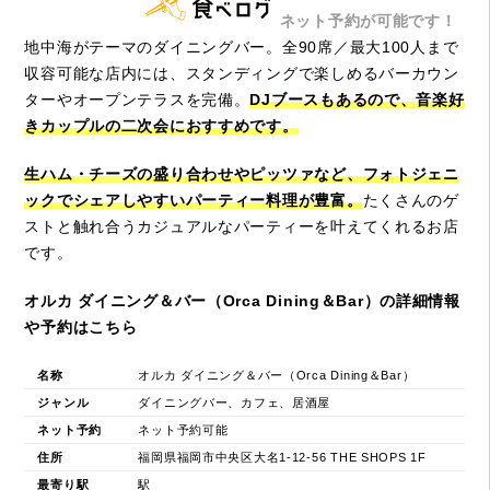
ネット予約が可能です！
地中海がテーマのダイニングバー。全90席／最大100人まで
収容可能な店内には、スタンディングで楽しめるバーカウン
ターやオープンテラスを完備。
DJブースもあるので、音楽好
きカップルの二次会におすすめです。
生ハム・チーズの盛り合わせやピッツァなど、フォトジェニ
ックでシェアしやすいパーティー料理が豊富。
たくさんのゲ
ストと触れ合うカジュアルなパーティーを叶えてくれるお店
です。
オルカ ダイニング＆バー（Orca Dining＆Bar）の詳細情報
や予約はこちら
名称
オルカ ダイニング＆バー（Orca Dining＆Bar）
ジャンル
ダイニングバー、カフェ、居酒屋
ネット予約
ネット予約可能
住所
福岡県福岡市中央区大名1-12-56 THE SHOPS 1F
最寄り駅
駅