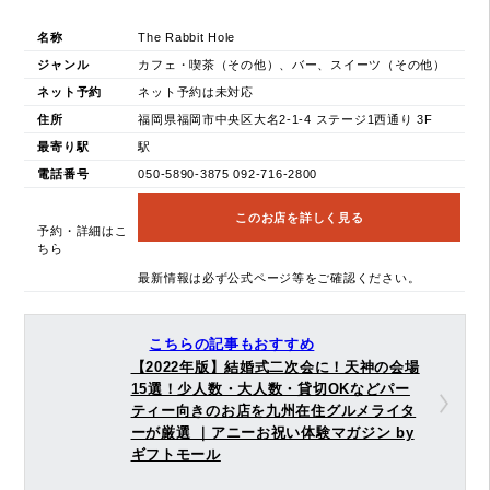
名称
The Rabbit Hole
ジャンル
カフェ・喫茶（その他）、バー、スイーツ（その他）
ネット予約
ネット予約は未対応
住所
福岡県福岡市中央区大名2-1-4 ステージ1西通り 3F
最寄り駅
駅
電話番号
050-5890-3875 092-716-2800
このお店を詳しく見る
予約・詳細はこ
ちら
最新情報は必ず公式ページ等をご確認ください。
こちらの記事もおすすめ
【2022年版】結婚式二次会に！天神の会場
15選！少人数・大人数・貸切OKなどパー
ティー向きのお店を九州在住グルメライタ
ーが厳選 ｜アニーお祝い体験マガジン by
ギフトモール