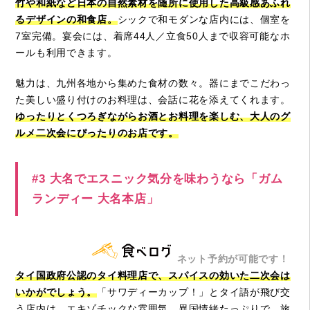
竹や和紙など日本の自然素材を随所に使用した高級感あふれ
るデザインの和食店。
シックで和モダンな店内には、個室を
7室完備。宴会には、着席44人／立食50人まで収容可能なホ
ールも利用できます。
魅力は、九州各地から集めた食材の数々。器にまでこだわっ
た美しい盛り付けのお料理は、会話に花を添えてくれます。
ゆったりとくつろぎながらお酒とお料理を楽しむ、大人のグ
ルメ二次会にぴったりのお店です。
#3 大名でエスニック気分を味わうなら「ガム
ランディー 大名本店」
ネット予約が可能です！
タイ国政府公認のタイ料理店で、スパイスの効いた二次会は
いかがでしょう。
「サワディーカップ！」とタイ語が飛び交
う店内は、エキゾチックな雰囲気。異国情緒たっぷりで、旅