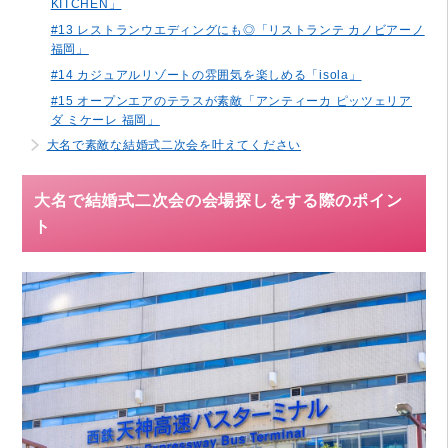
KITCHEN」
#13 レストランウエディングにも◎「リストランテ カノビアーノ
福岡」
#14 カジュアルリゾートの雰囲気を楽しめる「isola」
#15 オープンエアのテラスが素敵「アンティーカ ピッツェリア
ダ ミケーレ 福岡」
大名で素敵な結婚式二次会を叶えてください
大名で結婚式二次会の会場探しをする際のポイン
ト