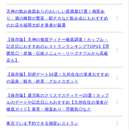
天神の飲み放題ありのおいしい居酒屋17選！個室あ
り・酒の種類が豊富・駅チカなど飲み会にもおすすめ
のお店を福岡大好き筆者が厳選
【保存版】天神の個室ディナー徹底調査！カップル・
記念日におすすめのレストランランキングTOP15【雰
囲気◎・老舗・伝統メニュー・リーズナブルから高級
店も】
【保存版】別府デート54選！九州在住の筆者おすすめ
の温泉・観光・絶景・グルメスポット
【保存版】鹿児島のクリスマスディナー20選！カップ
ルのデートや記念日にもおすすめ【九州在住の筆者が
徹底ガイド】夜景・個室あり・雰囲気◎など
東京でいま予約できる個室レストラン