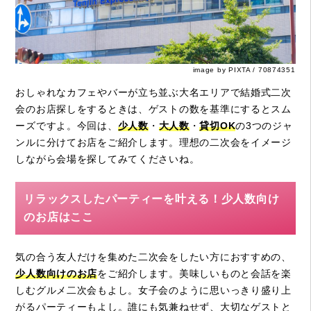
image by PIXTA / 70874351
おしゃれなカフェやバーが立ち並ぶ大名エリアで結婚式二次
会のお店探しをするときは、ゲストの数を基準にするとスム
ーズですよ。今回は、
少人数
・
大人数
・
貸切OK
の3つのジャ
ンルに分けてお店をご紹介します。理想の二次会をイメージ
しながら会場を探してみてくださいね。
リラックスしたパーティーを叶える！少人数向け
のお店はここ
気の合う友人だけを集めた二次会をしたい方におすすめの、
少人数向けのお店
をご紹介します。美味しいものと会話を楽
しむグルメ二次会もよし。女子会のように思いっきり盛り上
がるパーティーもよし。誰にも気兼ねせず、大切なゲストと