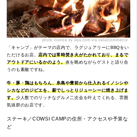
photo lisence by ikyu.com via valuecommerce
「キャンプ」がテーマの店内で、ラグジュアリーにBBQをい
ただけるお店。
店内では常時焚き火がたかれており、まるで
アウトドアにいるかのよう。
炎を眺めながらゲストと語り合
うのも素敵ですね。
牛・豚・鶏はもちろん、糸島や豊前から仕入れるイノシシや
シカなどのジビエを、薪でしっとりジューシーに焼き上げま
す。
少人数でのリッチなグルメ二次会を叶えてくれる、雰囲
気抜群のお店です。
ステーキ／COWSI CAMPの住所・アクセスや予算な
ど