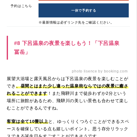
予約はこちら
一休で予約する
※最新情報は必ずリンク先をご確認ください。
#8 下呂温泉の夜景を楽しもう！「下呂温泉
冨岳」
photo lisence by booking.com
展望大浴場と露天風呂からは下呂温泉の夜景を楽しむことが
でき
、昼間とはまた少し違った温泉街ならではの夜景に癒さ
れることができます
！また飛騨川まで徒歩わずか2分という
場所に旅館があるため、飛騨川の美しい景色も合わせて楽し
むことができるんですね。
客室は全て10畳以上
と、ゆっくりくつろぐことができるスペ
ースを確保している点も嬉しいポイント。思う存分リラック
スできる誕生日をすごすことができそうです。