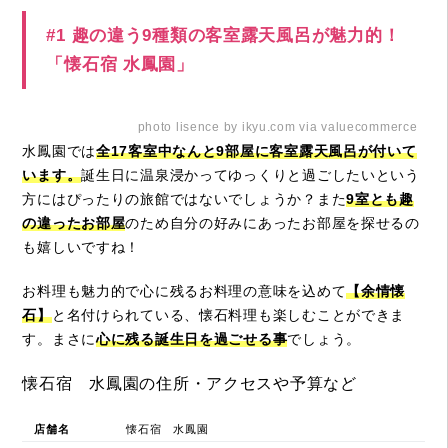
#1 趣の違う9種類の客室露天風呂が魅力的！
「懐石宿 水鳳園」
photo lisence by ikyu.com via valuecommerce
水鳳園では
全17客室中なんと9部屋に客室露天風呂が付いて
います。
誕生日に温泉浸かってゆっくりと過ごしたいという
方にはぴったりの旅館ではないでしょうか？また
9室とも趣
の違ったお部屋
のため自分の好みにあったお部屋を探せるの
も嬉しいですね！
お料理も魅力的で心に残るお料理の意味を込めて
【余情懐
石】
と名付けられている、
懐石料理も楽しむことができま
す。まさに
心に残る誕生日を過ごせる事
でしょう。
懐石宿 水鳳園の住所・アクセスや予算など
店舗名
懐石宿 水鳳園