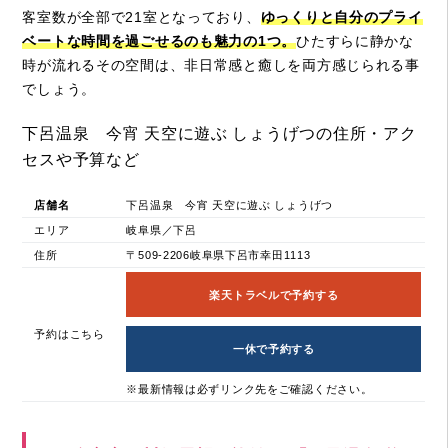
客室数が全部で21室となっており、
ゆっくりと自分のプライ
ベートな時間を過ごせるのも魅力の1つ。
ひたすらに静かな
時が流れるその空間は、非日常感と癒しを両方感じられる事
でしょう。
下呂温泉 今宵 天空に遊ぶ しょうげつの住所・アク
セスや予算など
店舗名
下呂温泉 今宵 天空に遊ぶ しょうげつ
エリア
岐阜県／下呂
住所
〒509-2206岐阜県下呂市幸田1113
楽天トラベルで予約する
予約はこちら
一休で予約する
※最新情報は必ずリンク先をご確認ください。