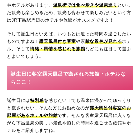
やホテルがあります。
温泉街では食べ歩きや温泉巡り
といっ
た観光も楽しめるため、観光も合わせて楽しみたいという方
はJR下呂駅周辺のホテルや旅館がオススメですよ！
そして誕生日といえば、いつもとは違った時間を過ごしたい
ものですよね！
露天風呂付き客室
や素
敵な景色が見れる
ホテ
ル、そして
情緒・風情を感じれる旅館
などにも注目して選ぶ
とよいでしょう。
誕生日に客室露天風呂で癒される旅館・ホテルな
らここ！
誕生日には
特別感
を感じたい！でも温泉に浸かってゆっくり
と癒されたい...そんな方にお勧めなのが
露天風呂付客室のお
部屋があるホテルや旅館
です。そんな客室露天風呂に入りな
がら下呂温泉の美しい景色や癒しの時間を過ごせる旅館やホ
テルをご紹介しますね。