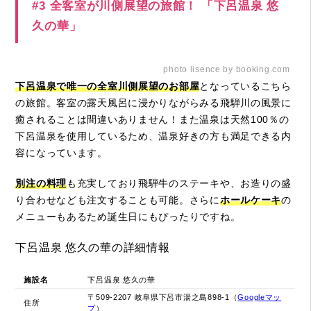
#3 全客室が川側展望の旅館！ 「下呂温泉 悠
久の華」
photo lisence by booking.com
下呂温泉で唯一の全室川側展望のお部屋
となっているこちら
の旅館。客室の露天風呂に浸かりながらみる飛騨川の風景に
癒されることは間違いありません！また温泉は天然100％の
下呂温泉を使用しているため、温泉好きの方も満足できる内
容になっています。
別注の料理
も充実しており飛騨牛のステーキや、お造りの盛
り合わせなども注文することも可能。さらに
ホールケーキ
の
メニューもあるため誕生日にもぴったりですね。
下呂温泉 悠久の華の詳細情報
施設名
下呂温泉 悠久の華
〒509-2207 岐阜県下呂市湯之島898-1（
Googleマッ
住所
プ
）