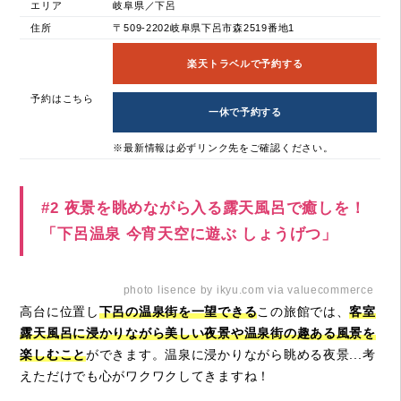
エリア
岐阜県／下呂
住所
〒509-2202岐阜県下呂市森2519番地1
楽天トラベルで予約する
予約はこちら
一休で予約する
※最新情報は必ずリンク先をご確認ください。
#2 夜景を眺めながら入る露天風呂で癒しを！
「下呂温泉 今宵天空に遊ぶ しょうげつ」
photo lisence by ikyu.com via valuecommerce
高台に位置し
下呂の温泉街を一望できる
この旅館では、
客室
露天風呂に浸かりながら
美しい夜景や温泉街の趣ある風景を
楽しむこと
ができます。温泉に浸かりながら眺める夜景...考
えただけでも心がワクワクしてきますね！