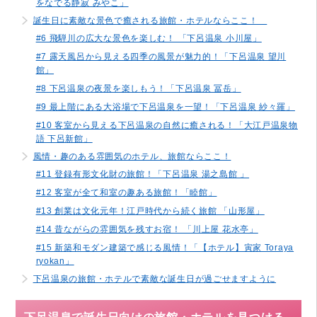
をなでる静寂 みやこ」
誕生日に素敵な景色で癒される旅館・ホテルならここ！
#6 飛騨川の広大な景色を楽しむ！ 「下呂温泉 小川屋」
#7 露天風呂から見える四季の風景が魅力的！「下呂温泉 望川
館」
#8 下呂温泉の夜景を楽しもう！「下呂温泉 冨岳」
#9 最上階にある大浴場で下呂温泉を一望！「下呂温泉 紗々羅」
#10 客室から見える下呂温泉の自然に癒される！「大江戸温泉物
語 下呂新館」
風情・趣のある雰囲気のホテル、旅館ならここ！
#11 登録有形文化財の旅館！「下呂温泉 湯之島館 」
#12 客室が全て和室の趣ある旅館！「睦館」
#13 創業は文化元年！江戸時代から続く旅館 「山形屋」
#14 昔ながらの雰囲気を残すお宿！ 「川上屋 花水亭」
#15 新築和モダン建築で感じる風情！「【ホテル】寅家 Toraya
ryokan」
下呂温泉の旅館・ホテルで素敵な誕生日が過ごせますように