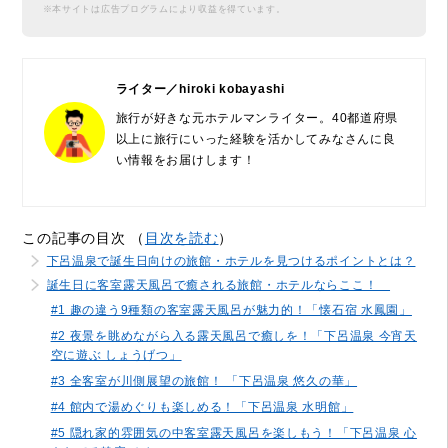
※本サイトは広告プログラムにより収益を得ています。
ライター／hiroki kobayashi
旅行が好きな元ホテルマンライター。40都道府県
以上に旅行にいった経験を活かしてみなさんに良
い情報をお届けします！
この記事の目次 （
目次を読む
）
下呂温泉で誕生日向けの旅館・ホテルを見つけるポイントとは？
誕生日に客室露天風呂で癒される旅館・ホテルならここ！
#1 趣の違う9種類の客室露天風呂が魅力的！「懐石宿 水鳳園」
#2 夜景を眺めながら入る露天風呂で癒しを！「下呂温泉 今宵天
空に遊ぶ しょうげつ」
#3 全客室が川側展望の旅館！ 「下呂温泉 悠久の華」
#4 館内で湯めぐりも楽しめる！「下呂温泉 水明館」
#5 隠れ家的雰囲気の中客室露天風呂を楽しもう！「下呂温泉 心