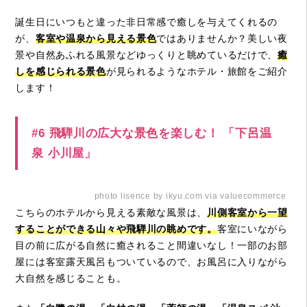
誕生日にいつもと違った非日常感で癒しを与えてくれるの
が、
客室や温泉から見える景色
ではありませんか？美しい夜
景や自然あふれる風景などゆっくりと眺めているだけで、
癒
しを感じられる景色
が見られるようなホテル・旅館をご紹介
します！
#6 飛騨川の広大な景色を楽しむ！ 「下呂温
泉 小川屋」
photo lisence by ikyu.com via valuecommerce
こちらのホテルから見える素敵な風景は、
川側客室から一望
することができる山々や飛騨川の眺めです。
客室にいながら
目の前に広がる自然に癒されること間違いなし！一部のお部
屋には客室露天風呂もついているので、お風呂に入りながら
大自然を感じることも。