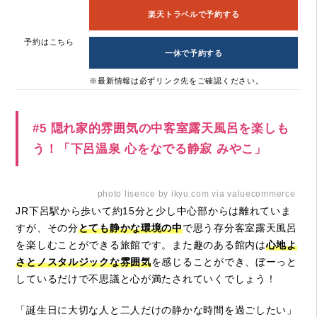
楽天トラベルで予約する
予約はこちら
一休で予約する
※最新情報は必ずリンク先をご確認ください。
#5 隠れ家的雰囲気の中客室露天風呂を楽しも
う！「下呂温泉 心をなでる静寂 みやこ」
photo lisence by ikyu.com via valuecommerce
JR下呂駅から歩いて約15分と少し中心部からは離れていま
すが、その分
とても静かな環境の中
で思う存分客室露天風呂
を楽しむことができる旅館です。また趣のある館内は
心地よ
さとノスタルジックな雰囲気
を感じることができ、ぼーっと
しているだけで不思議と心が満たされていくでしょう！
「誕生日に大切な人と二人だけの静かな時間を過ごしたい」