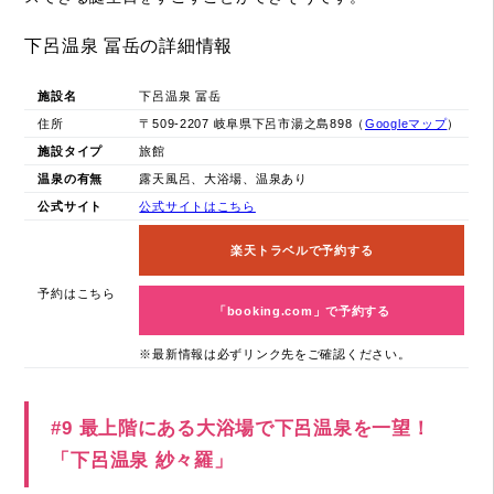
下呂温泉 冨岳の詳細情報
施設名
下呂温泉 冨岳
住所
〒509-2207 岐阜県下呂市湯之島898（
Googleマップ
）
施設タイプ
旅館
温泉の有無
露天風呂、大浴場、温泉あり
公式サイト
公式サイトはこちら
楽天トラベルで予約する
予約はこちら
「booking.com」で予約する
※最新情報は必ずリンク先をご確認ください。
#9 最上階にある大浴場で下呂温泉を一望！
「下呂温泉 紗々羅」