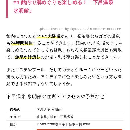
#4 館内で湯めぐりも楽しめる！「下呂温泉
水明館」
photo lisence by ikyu.com via valuecommerce
館内にはなんと
3つの大浴場
があり、宿泊客ならばどの温泉
も
24時間利用
することができます。館内いながら湯めぐりを
楽しめるなんてとっても贅沢！もちろん客室露天風呂も素敵
で、
源泉かけ流し
のお湯を思う存分楽しむことができます。
またエステやプール、そしてカラオケルームにバーといった
施設もあるため、アクティブに色々楽しみたいという方も満
足できる旅館ではないでしょうか。
下呂温泉 水明館の住所・アクセスや予算など
店舗名
下呂温泉 水明館
エリア
岐阜県／岐阜・下呂温泉
住所
〒509-2206岐阜県下呂市幸田1268