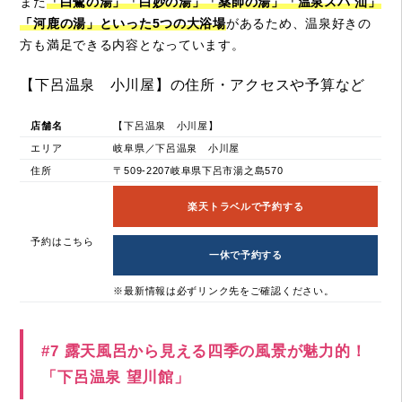
また
「白鷺の湯」「白妙の湯」「薬師の湯」「温泉スパ 汕」
「河鹿の湯」といった5つの大浴場
があるため、温泉好きの
方も満足できる内容となっています。
【下呂温泉 小川屋】の住所・アクセスや予算など
店舗名
【下呂温泉 小川屋】
エリア
岐阜県／下呂温泉 小川屋
住所
〒509-2207岐阜県下呂市湯之島570
楽天トラベルで予約する
予約はこちら
一休で予約する
※最新情報は必ずリンク先をご確認ください。
#7 露天風呂から見える四季の風景が魅力的！
「下呂温泉 望川館」