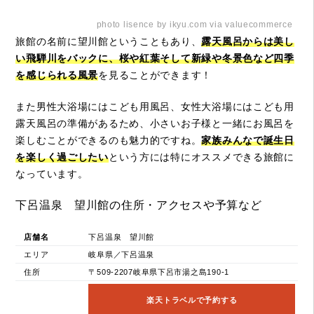
photo lisence by ikyu.com via valuecommerce
旅館の名前に望川館ということもあり、
露天風呂からは美し
い飛騨川をバックに、桜や紅葉そして新緑や冬景色など四季
を感じられる風景
を見ることができます！
また男性大浴場にはこども用風呂、女性大浴場にはこども用
露天風呂の準備があるため、小さいお子様と一緒にお風呂を
楽しむことができるのも魅力的ですね。
家族みんなで誕生日
を楽しく過ごしたい
という方には特にオススメできる旅館に
なっています。
下呂温泉 望川館の住所・アクセスや予算など
店舗名
下呂温泉 望川館
エリア
岐阜県／下呂温泉
住所
〒509-2207岐阜県下呂市湯之島190-1
楽天トラベルで予約する