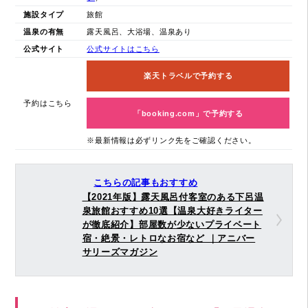
施設タイプ
旅館
温泉の有無
露天風呂、大浴場、温泉あり
公式サイト
公式サイトはこちら
楽天トラベルで予約する
予約はこちら
「booking.com」で予約する
※最新情報は必ずリンク先をご確認ください。
こちらの記事もおすすめ
【2021年版】露天風呂付客室のある下呂温
泉旅館おすすめ10選【温泉大好きライター
が徹底紹介】部屋数が少ないプライベート
宿・絶景・レトロなお宿など ｜アニバー
サリーズマガジン