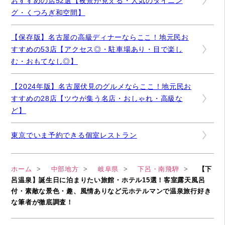
おすすめの店52選【夜景が見える・人気のダイニン
グ・くつろぎ和空間】
【保存版】名古屋の高級ディナーならここ！地元民お
すすめの53店【アクセス◎・駐車場あり・目で楽し
む・おもてなし◎】
【2024年版】名古屋伏見のグルメならここ！地元民お
すすめの28店【ツウが集う名店・おしゃれ・高級な
ど】
東京でいま予約できる個室レストラン
ホーム
中部地方
岐阜県
下呂・南飛騨
【下
呂温泉】誕生日に泊まりたい旅館・ホテル15選！客室露天風呂
付・素敵な景色・趣、風情ありなど元ホテルマンで温泉旅行好き
な筆者が徹底調査！