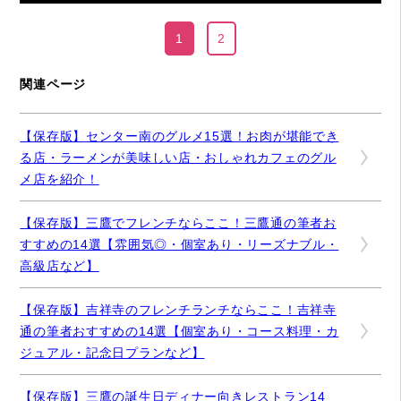
1
2
関連ページ
【保存版】センター南のグルメ15選！お肉が堪能でき
る店・ラーメンが美味しい店・おしゃれカフェのグル
メ店を紹介！
【保存版】三鷹でフレンチならここ！三鷹通の筆者お
すすめの14選【雰囲気◎・個室あり・リーズナブル・
高級店など】
【保存版】吉祥寺のフレンチランチならここ！吉祥寺
通の筆者おすすめの14選【個室あり・コース料理・カ
ジュアル・記念日プランなど】
【保存版】三鷹の誕生日ディナー向きレストラン14