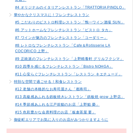
#4 オリジナルのイタリアンレストラン「TRATTORIA PINOLO」
華やかなクリスマスに！フレンチレストラン
#5 こだわりのビストロ料理レストラン「鴨一ワイン酒場 SUN」
#6 アットホームなフレンチレストラン「ビストロ タカ」
#7 ワインが魅力のフレンチレストラン「コーダリー」
#8 レトロなフレンチレストラン「Cafe＆Rotisserie LA
COCORICO 上野」
#9 正統派のフレンチレストラン「上野精養軒 グリルフクシマ」
#10 四季を感じるフレンチレストラン「Bistro NOHGA」
#11 心安らぐフレンチレストラン「レストラン キエチュード」
特別な空間で過ごせる！和食レストラン
#12 老舗の本格的なお寿司屋さん「都寿司」
#13 高級感あふれる鉄板焼きレストラン「鉄板焼 grow 上野店」
#14 季節感あふれる江戸前鮨のお店「上野鮨 榮」
#15 色彩豊かな会席料理のお店「板倉茶屋 要」
御徒町エリアでお気に入りのお店がみつかりますように