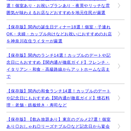
選！個室あり・お祝いプランあり・夜景やリッチな雰
囲気が味わえるお店などおすすめを地元住民が厳選
【保存版】関内の誕生日ディナー18選！個室・子連れ
OK・夫婦・カップル向けなどお祝いにおすすめのお店
を神奈川在住ライターが厳選
【保存版】関内のランチ14選！カップルのデートや記
念日にもおすすめ【関内通が徹底ガイド】フレンチ・
イタリアン・和食・高級路線からアットホームな店ま
で
【保存版】関内の和食ランチ14選！カップルのデート
や記念日にもおすすめ【関内通が徹底ガイド】懐石料
理・老舗・鉄板焼き・寿司など
【保存版】【飲み放題あり】東京のグルメ27選！個室
あり◎おしゃれ◎リーズナブル◎など記念日から宴会