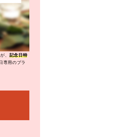
すが、
記念日特
日専用のプラ