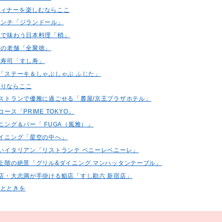
ディナーを楽しむならここ
フレンチ「ジランドール」
空間で味わう日本料理「梢」
クの老舗「全聚徳」
前寿司「すし寿」
き「ステーキ＆しゃぶしゃぶ ふじた」
ありならここ
ルレストランで優雅に過ごせる「麓屋/京王プラザホテル」
コース「PRIME TOKYO」
イニング＆バー「 FUGA（風雅）」
ダイニング「星空の中へ」
い深いイタリアン「リストランテ ベニーレベニーレ」
ル最上階の絶景「グリル&ダイニング マンハッタンテーブル」
料理店・大志満が手掛ける鮨店「すし勘六 新宿店」
ひとときを