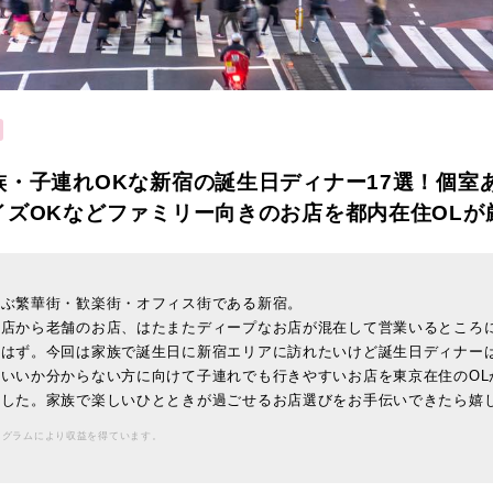
族・子連れOKな新宿の誕生日ディナー17選！個室
イズOKなどファミリー向きのお店を都内在住OLが
並ぶ繁華街・歓楽街・オフィス街である新宿。
お店から老舗のお店、はたまたディープなお店が混在して営業いるところ
いはず。今回は家族で誕生日に新宿エリアに訪れたいけど誕生日ディナー
いいか分からない方に向けて子連れでも行きやすいお店を東京在住のOL
ました。家族で楽しいひとときが過ごせるお店選びをお手伝いできたら嬉
ログラムにより収益を得ています。