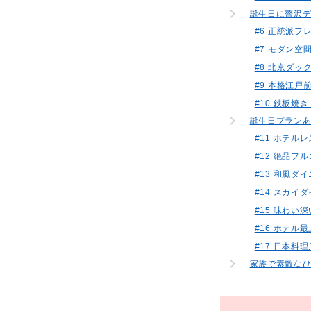
誕生日に贅沢
#6 正統派
#7 モダン
#8 北京ダッ
#9 本格江戸
#10 鉄板焼
誕生日プラン
#11 ホテ
#12 絶品フル
#13 和風ダ
#14 スカイ
#15 味わ
#16 ホテ
#17 日本
家族で素敵な