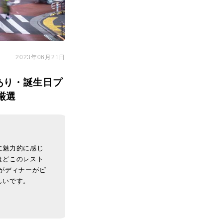
2023年06月21日
あり・誕生日プ
厳選
に魅力的に感じ
はどこのレスト
がディナーがピ
しいです。