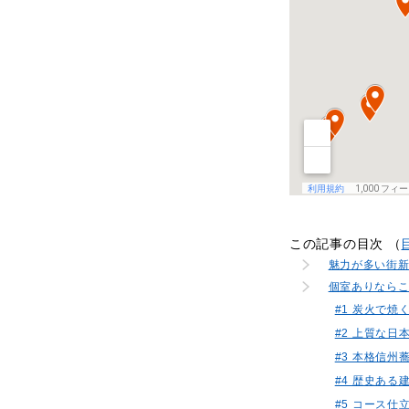
この記事の目次 （
魅力が多い街
個室ありなら
#1 炭火で
#2 上質な日
#3 本格信州
#4 歴史あ
#5 コース仕