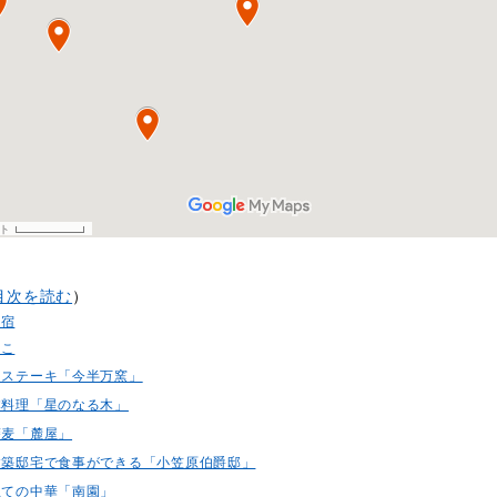
目次を読む
）
新宿
ここ
焼くステーキ「今半万窯」
本料理「星のなる木」
蕎麦「麓屋」
る建築邸宅で食事ができる「小笠原伯爵邸」
立ての中華「南園」