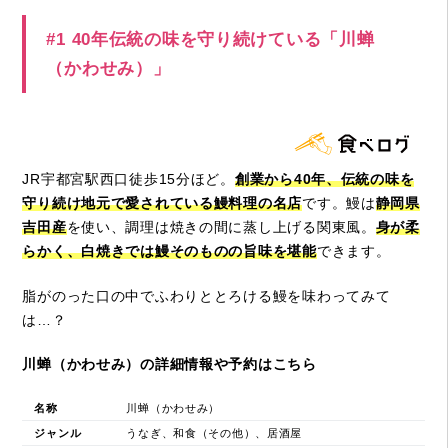
#1 40年伝統の味を守り続けている「川蝉
（かわせみ）」
JR宇都宮駅西口徒歩15分ほど。
創業から40年、伝統の味を
守り続け地元で愛されている鰻料理の名店
です。鰻は
静岡県
吉田産
を使い、調理は焼きの間に蒸し上げる関東風。
身が柔
らかく、白焼きでは鰻そのものの旨味を堪能
できます。
脂がのった口の中でふわりととろける鰻を味わってみて
は…？
川蝉（かわせみ）の詳細情報や予約はこちら
名称
川蝉（かわせみ）
ジャンル
うなぎ、和食（その他）、居酒屋