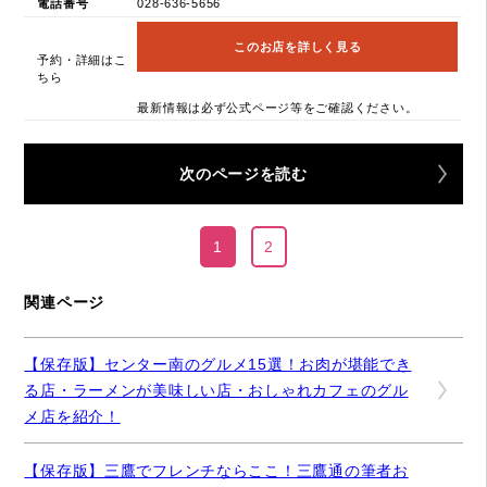
電話番号
028-636-5656
このお店を詳しく見る
予約・詳細はこ
ちら
最新情報は必ず公式ページ等をご確認ください。
次のページを読む
1
2
関連ページ
【保存版】センター南のグルメ15選！お肉が堪能でき
る店・ラーメンが美味しい店・おしゃれカフェのグル
メ店を紹介！
【保存版】三鷹でフレンチならここ！三鷹通の筆者お