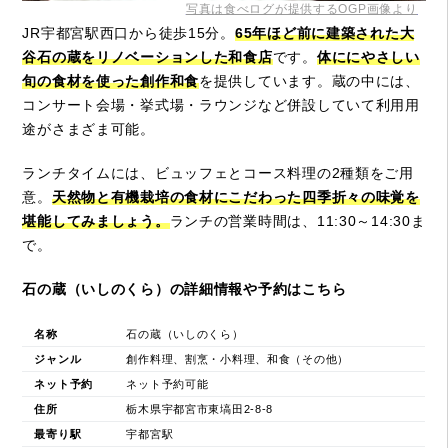
写真は食べログが提供するOGP画像より
JR宇都宮駅西口から徒歩15分。
65年ほど前に建築された大
谷石の蔵をリノベーションした和食店
です。
体ににやさしい
旬の食材を使った創作和食
を提供しています。蔵の中には、
コンサート会場・挙式場・ラウンジなど併設していて利用用
途がさまざま可能。
ランチタイムには、ビュッフェとコース料理の2種類をご用
意。
天然物と有機栽培の食材にこだわった四季折々の味覚を
堪能してみましょう。
ランチの営業時間は、11:30～14:30ま
で。
石の蔵（いしのくら）の詳細情報や予約はこちら
名称
石の蔵（いしのくら）
ジャンル
創作料理、割烹・小料理、和食（その他）
ネット予約
ネット予約可能
住所
栃木県宇都宮市東塙田2-8-8
最寄り駅
宇都宮駅