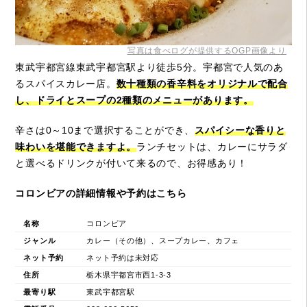
写真は食べログが提供するOGP画像より
東武宇都宮線東武宇都宮駅より徒歩5分。宇都宮で人気のあ
るスパイスカレー店。
数十種類の香辛料をオリジナルで配合
し、ドライとスープの2種類のメニューがあります。
辛さは0～10まで選択することができ、
スパイシーな香りと
味わいを堪能できますよ。
ランチセットは、カレーにサラダ
と選べるドリンクが付いて来るので、お得感あり！
コロンビアの詳細情報や予約はこちら
名称
コロンビア
ジャンル
カレー（その他）、スープカレー、カフェ
ネット予約
ネット予約は未対応
住所
栃木県宇都宮市西1-3-3
最寄り駅
東武宇都宮駅