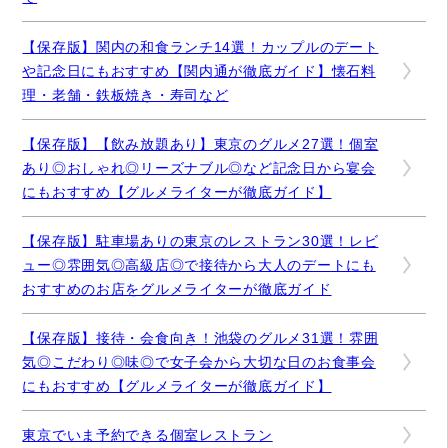
【保存版】関内の和食ランチ14選！カップルのデート
や記念日にもおすすめ【関内通が徹底ガイド】懐石料
理・老舗・鉄板焼き・寿司など
【保存版】【飲み放題あり】東京のグルメ27選！個室
あり◎おしゃれ◎リーズナブル◎など記念日から宴会
にもおすすめ【グルメライターが徹底ガイド】
【保存版】駐車場ありの東京のレストラン30選！レビ
ュー◎雰囲気◎高級店◎で接待から大人のデートにも
おすすめのお店をグルメライターが徹底ガイド
【保存版】接待・会食向き！池袋のグルメ31選！雰囲
気◎こだわり◎味◎で女子会から大切な日のお食事会
にもおすすめ【グルメライターが徹底ガイド】
東京でいま予約できる個室レストラン