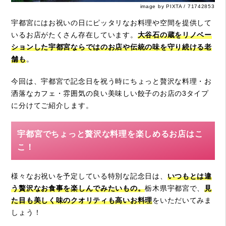
image by PIXTA / 71742853
宇都宮にはお祝いの日にピッタリなお料理や空間を提供して
いるお店がたくさん存在しています。
大谷石の蔵をリノベー
ションした宇都宮ならではのお店や伝統の味を守り続ける老
舗も
。
今回は、宇都宮で記念日を祝う時にちょっと贅沢な料理・お
洒落なカフェ・雰囲気の良い美味しい餃子のお店の3タイプ
に分けてご紹介します。
宇都宮でちょっと贅沢な料理を楽しめるお店はこ
こ！
様々なお祝いを予定している特別な記念日は、
いつもとは違
う贅沢なお食事を楽しんでみたいもの。
栃木県宇都宮で、
見
た目も美しく味のクオリティも高いお料理
をいただいてみま
しょう！