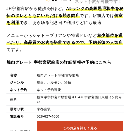
ネット予約が可能です！
JR宇都宮駅から徒歩3分ほど。
A5ランクの高級黒毛和牛を秘
伝のタレとともにいただける焼き肉店
です。駅前店では
個室
を利用
でき、あらゆる記念日の利用などにも最適。
メニューからシャトーブリアンや特選ヒレなど
希少部位を選
べたり、高品質のお肉を堪能できるので、予約必須の人気店
ですよ。
焼肉グレート 宇都宮駅前店の詳細情報や予約はこちら
名称
焼肉グレート 宇都宮駅前店
ジャンル
焼肉、ホルモン、冷麺
ネット予約
ネット予約可能
栃木県宇都宮市駅前通り1-4-6 宇都宮西口東横イン向か
住所
い
最寄り駅
宇都宮駅
電話番号
028-627-4600
このお店を詳しく見る