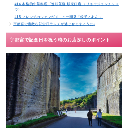
#14 本格的中華料理「遼順茶楼 駅東口店 （リョウジュンチャロ
ウ）」
#15 フレンチのシェフがメニュー開発「餃子ノあん 」
宇都宮で素敵な記念日ランチが過ごせますように♪
宇都宮で記念日を祝う時のお店探しのポイント