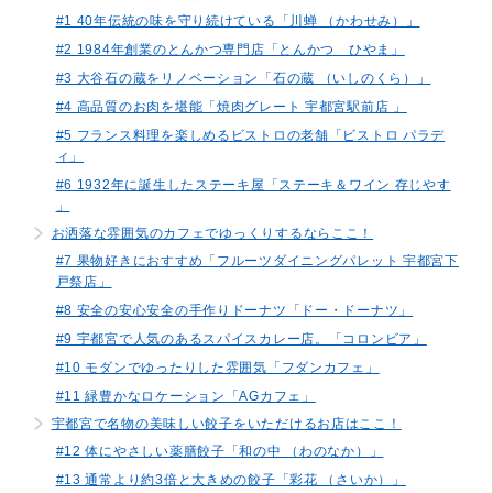
#1 40年伝統の味を守り続けている「川蝉 （かわせみ）」
#2 1984年創業のとんかつ専門店「とんかつ ひやま」
#3 大谷石の蔵をリノベーション「石の蔵 （いしのくら）」
#4 高品質のお肉を堪能「焼肉グレート 宇都宮駅前店 」
#5 フランス料理を楽しめるビストロの老舗「ビストロ パラデ
ィ」
#6 1932年に誕生したステーキ屋「ステーキ＆ワイン 存じやす
」
お洒落な雰囲気のカフェでゆっくりするならここ！
#7 果物好きにおすすめ「フルーツダイニングパレット 宇都宮下
戸祭店」
#8 安全の安心安全の手作りドーナツ「ドー・ドーナツ」
#9 宇都宮で人気のあるスパイスカレー店。「コロンビア」
#10 モダンでゆったりした雰囲気「フダンカフェ」
#11 緑豊かなロケーション「AGカフェ」
宇都宮で名物の美味しい餃子をいただけるお店はここ！
#12 体にやさしい薬膳餃子「和の中 （わのなか）」
#13 通常より約3倍と大きめの餃子「彩花 （さいか）」