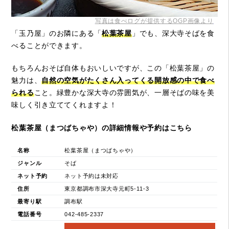
写真は食べログが提供するOGP画像より
「玉乃屋」のお隣にある「
松葉茶屋
」でも、深大寺そばを食
べることができます。
もちろんおそば自体もおいしいですが、この「松葉茶屋」の
魅力は、
自然の空気がたくさん入ってくる開放感の中で食べ
られる
こと。緑豊かな深大寺の雰囲気が、一層そばの味を美
味しく引き立ててくれますよ！
松葉茶屋（まつばちゃや）の詳細情報や予約はこちら
名称
松葉茶屋（まつばちゃや）
ジャンル
そば
ネット予約
ネット予約は未対応
住所
東京都調布市深大寺元町5-11-3
最寄り駅
調布駅
電話番号
042-485-2337