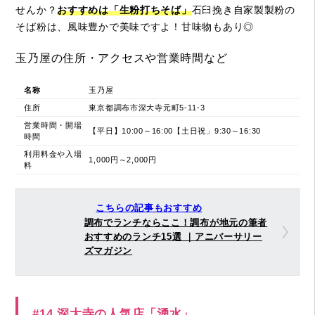
せんか？
おすすめは「生粉打ちそば」
石臼挽き自家製製粉の
そば粉は、風味豊かで美味ですよ！甘味物もあり◎
玉乃屋の住所・アクセスや営業時間など
名称
玉乃屋
住所
東京都調布市深大寺元町5-11-3
営業時間・開場
【平日】10:00～16:00【土日祝」9:30～16:30
時間
利用料金や入場
1,000円～2,000円
料
こちらの記事もおすすめ
調布でランチならここ！調布が地元の筆者
おすすめのランチ15選 ｜アニバーサリー
ズマガジン
#14 深大寺の人気店「湧水」