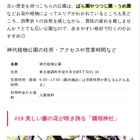
古い歴史を持つこちらの公園は、
ばら園やつつじ園・うめ園
などお花や植物によってエリアがわかれているところも見ど
ころ。四季折々の自然を感じながら、普段の疲れを癒しませ
んか？とても広い公園なので、歩きやすい格好で行くのがお
すすめ◎
神代植物公園の住所・アクセスや営業時間など
名称
神代植物公園
住所
東京都調布市深大寺元町5丁目31-10
営業時間・開場
9:30～17:00（園内施設には営業時間が異なるものもあ
時間
る）
利用料金や入場
入園無料
料
#19 美しい藤の花が咲き誇る「國領神社」