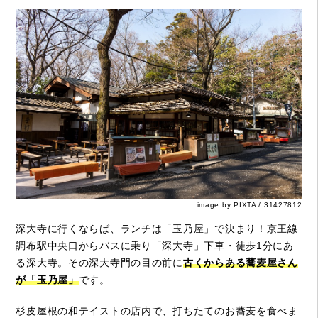
image by PIXTA / 31427812
深大寺に行くならば、ランチは「玉乃屋」で決まり！京王線
調布駅中央口からバスに乗り「深大寺」下車・徒歩1分にあ
る深大寺。その深大寺門の目の前に
古くからある蕎麦屋さん
が「玉乃屋」
です。
杉皮屋根の和テイストの店内で、打ちたてのお蕎麦を食べま