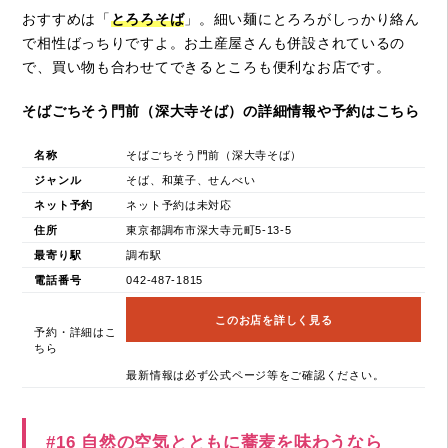
おすすめは「
とろろそば
」。細い麺にとろろがしっかり絡ん
で相性ばっちりですよ。お土産屋さんも併設されているの
で、買い物も合わせてできるところも便利なお店です。
そばごちそう門前（深大寺そば）の詳細情報や予約はこちら
名称
そばごちそう門前（深大寺そば）
ジャンル
そば、和菓子、せんべい
ネット予約
ネット予約は未対応
住所
東京都調布市深大寺元町5-13-5
最寄り駅
調布駅
電話番号
042-487-1815
このお店を詳しく見る
予約・詳細はこ
ちら
最新情報は必ず公式ページ等をご確認ください。
#16 自然の空気とともに蕎麦を味わうなら