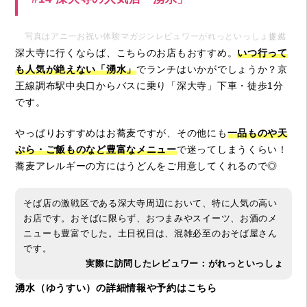
写真はアニーお祝い体験マガジンレビュワーがれっといっしょさん提供
深大寺に行くならば、こちらのお店もおすすめ。
いつ行って
も人気が絶えない「湧水」
でランチはいかがでしょうか？京
王線調布駅中央口からバスに乗り「深大寺」下車・徒歩1分
です。
やっぱりおすすめはお蕎麦ですが、その他にも
一品ものや天
ぷら・ご飯ものなど豊富なメニュー
で迷ってしまうくらい！
蕎麦アレルギーの方にはうどんをご用意してくれるので◎
そば店の激戦区である深大寺周辺において、特に人気の高い
お店です。おそばに限らず、おつまみやスイーツ、お酒のメ
ニューも豊富でした。土日祝日は、混雑必至のおそば屋さん
です。
実際に訪問したレビュワー：がれっといっしょ
湧水（ゆうすい）の詳細情報や予約はこちら