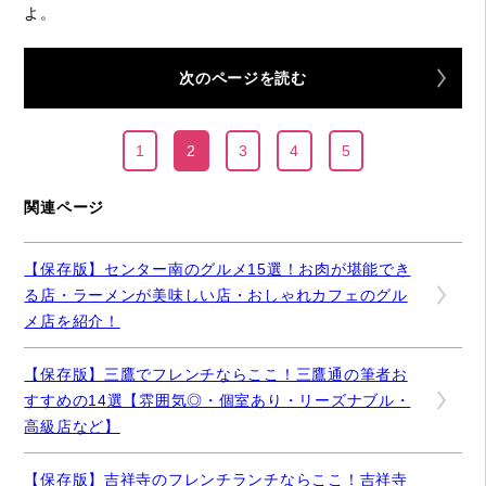
よ。
次のページを読む
1
2
3
4
5
関連ページ
【保存版】センター南のグルメ15選！お肉が堪能でき
る店・ラーメンが美味しい店・おしゃれカフェのグル
メ店を紹介！
【保存版】三鷹でフレンチならここ！三鷹通の筆者お
すすめの14選【雰囲気◎・個室あり・リーズナブル・
高級店など】
【保存版】吉祥寺のフレンチランチならここ！吉祥寺