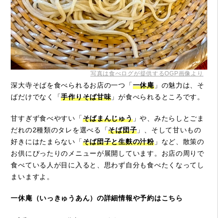
写真は食べログが提供するOGP画像より
深大寺そばを食べられるお店の一つ「
一休庵
」の魅力は、そ
ばだけでなく「
手作りそば甘味
」が食べられるところです。
甘すぎず食べやすい「
そばまんじゅう
」や、みたらしとごま
だれの2種類のタレを選べる「
そば団子
」、そして甘いもの
好きにはたまらない「
そば団子と生麩の汁粉
」など、散策の
お供にぴったりのメニューが展開しています。お店の周りで
食べている人が目に入ると、思わず自分も食べたくなってし
まいますよ。
一休庵（いっきゅうあん）の詳細情報や予約はこちら