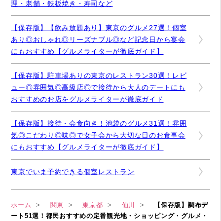
理・老舗・鉄板焼き・寿司など
【保存版】【飲み放題あり】東京のグルメ27選！個室
あり◎おしゃれ◎リーズナブル◎など記念日から宴会
にもおすすめ【グルメライターが徹底ガイド】
【保存版】駐車場ありの東京のレストラン30選！レビ
ュー◎雰囲気◎高級店◎で接待から大人のデートにも
おすすめのお店をグルメライターが徹底ガイド
【保存版】接待・会食向き！池袋のグルメ31選！雰囲
気◎こだわり◎味◎で女子会から大切な日のお食事会
にもおすすめ【グルメライターが徹底ガイド】
東京でいま予約できる個室レストラン
ホーム
関東
東京都
仙川
【保存版】調布デ
ート51選！都民おすすめの定番観光地・ショッピング・グルメ・