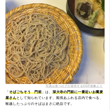
写真は食べログが提供するOGP画像より
「
そばごちそう 門前
」は、
深大寺の門前に一番近いお蕎麦
屋さん
として知られています。風情あふれる店内で食べる、
喉越したっぷりのそばはまさに絶品です。