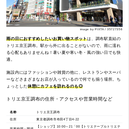
image by PIXTA / 35727356
雨の日におすすめしたいお買い物スポット
は、調布駅直結の
トリエ京王調布。駅から外に出ることがないので、雨に濡れ
る心配もありませんね！暑い夏や寒い冬・風の強い日でも快
適。
施設内にはファッションや雑貨の他に、レストランやスーパ
ーなどさまざまなお店が入っているので何でも揃う場所。ち
ょっとした
休憩にカフェを訪れるのも◎
トリエ京王調布の住所・アクセスや営業時間など
名称
トリエ京王調布
住所
東京都調布市布田4丁目4-22
【ショップ】10:00～21「00【トリエテーブルトリエテ
営業時間・開場