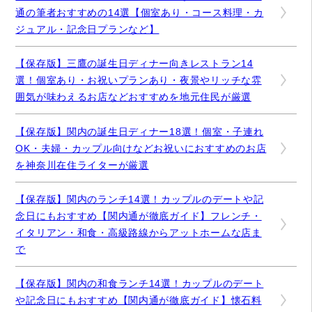
通の筆者おすすめの14選【個室あり・コース料理・カ
ジュアル・記念日プランなど】
【保存版】三鷹の誕生日ディナー向きレストラン14
選！個室あり・お祝いプランあり・夜景やリッチな雰
囲気が味わえるお店などおすすめを地元住民が厳選
【保存版】関内の誕生日ディナー18選！個室・子連れ
OK・夫婦・カップル向けなどお祝いにおすすめのお店
を神奈川在住ライターが厳選
【保存版】関内のランチ14選！カップルのデートや記
念日にもおすすめ【関内通が徹底ガイド】フレンチ・
イタリアン・和食・高級路線からアットホームな店ま
で
【保存版】関内の和食ランチ14選！カップルのデート
や記念日にもおすすめ【関内通が徹底ガイド】懐石料