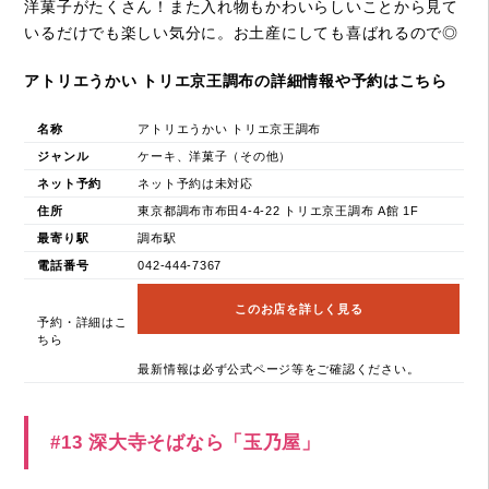
洋菓子がたくさん！また入れ物もかわいらしいことから見て
いるだけでも楽しい気分に。お土産にしても喜ばれるので◎
アトリエうかい トリエ京王調布の詳細情報や予約はこちら
名称
アトリエうかい トリエ京王調布
ジャンル
ケーキ、洋菓子（その他）
ネット予約
ネット予約は未対応
住所
東京都調布市布田4-4-22 トリエ京王調布 A館 1F
最寄り駅
調布駅
電話番号
042-444-7367
このお店を詳しく見る
予約・詳細はこ
ちら
最新情報は必ず公式ページ等をご確認ください。
#13 深大寺そばなら「玉乃屋」