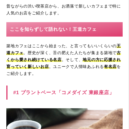
昔ながらの渋い喫茶店から、お洒落で新しいカフェまで特に
人気のお店をご紹介します。
ここを知らずして語れない！王道カフェ
築地カフェはここから始まった、と言ってもいいくらいの
王
道カフェ
。歴史が深く、舌の肥えた人たちが集まる築地で
古
くから愛され続けている名店
。そして、
地元の方に応援され
育って
いく新しいお店
。ユニークで人情味あふれる
有名店
を
ご紹介します。
#1 プラントベース「コメダイズ 東銀座店」