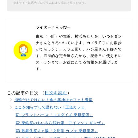
※本サイトは広告プログラムにより収益を得ています。
ライター／らっぴー
東京（下町）や舞浜、横浜あたりを、いつもダン
ナさんとうろついています。カメラ片手にお散歩
がてらランチ、カフェ巡り。パン屋さんも好きで
す。庶民的な定食屋さんから、記念日に使えるレ
ストランまで、お役にたてる情報をお届けしま
す。
この記事の目次 （
目次を読む
）
海鮮だけではない！食の築地はカフェも豊富
ここを知らずして語れない！王道カフェ
#1 プラントベース「コメダイズ 東銀座店」
#2 東銀座のちいさな隠れ家「アインソフ ギンザ」
#3 歌舞伎座すぐ隣「文明堂 カフェ 東銀座店」