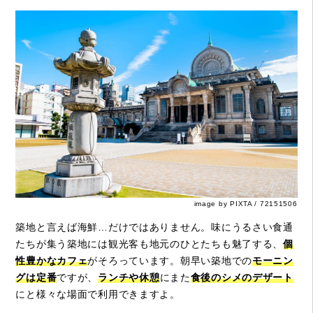
image by PIXTA / 72151506
築地と言えば海鮮…だけではありません。味にうるさい食通
たちが集う築地には観光客も地元のひとたちも魅了する、
個
性豊かなカフェ
がそろっています。朝早い築地での
モーニン
グは定番
ですが、
ランチや休憩
にまた
食後のシメのデザート
にと様々な場面で利用できますよ。