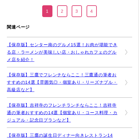
1
2
3
4
関連ページ
【保存版】センター南のグルメ15選！お肉が堪能でき
る店・ラーメンが美味しい店・おしゃれカフェのグル
メ店を紹介！
【保存版】三鷹でフレンチならここ！三鷹通の筆者お
すすめの14選【雰囲気◎・個室あり・リーズナブル・
高級店など】
【保存版】吉祥寺のフレンチランチならここ！吉祥寺
通の筆者おすすめの14選【個室あり・コース料理・カ
ジュアル・記念日プランなど】
【保存版】三鷹の誕生日ディナー向きレストラン14