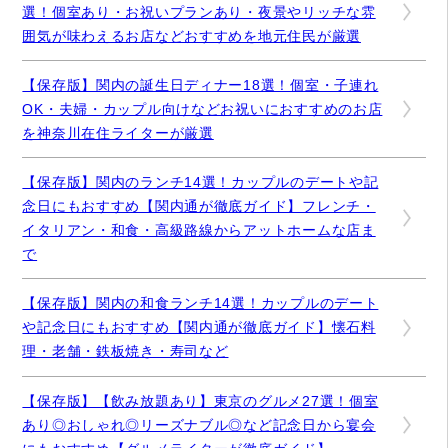
選！個室あり・お祝いプランあり・夜景やリッチな雰
囲気が味わえるお店などおすすめを地元住民が厳選
【保存版】関内の誕生日ディナー18選！個室・子連れ
OK・夫婦・カップル向けなどお祝いにおすすめのお店
を神奈川在住ライターが厳選
【保存版】関内のランチ14選！カップルのデートや記
念日にもおすすめ【関内通が徹底ガイド】フレンチ・
イタリアン・和食・高級路線からアットホームな店ま
で
【保存版】関内の和食ランチ14選！カップルのデート
や記念日にもおすすめ【関内通が徹底ガイド】懐石料
理・老舗・鉄板焼き・寿司など
【保存版】【飲み放題あり】東京のグルメ27選！個室
あり◎おしゃれ◎リーズナブル◎など記念日から宴会