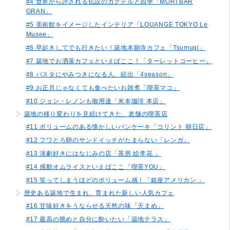
#4 世界から評される伝説のカクテルと四季「MORI BAR
GRAN」
#5 美術館をイメージしたインテリア「LOUANGE TOKYO Le
Musee」
#6 早起きしてでも行きたい！築地本願寺カフェ「Tsumugi」
#7 築地でお洒落カフェといえばここ！「ターレットコーヒー」
#8 パスタにやみつきになる人、続出「4season」
#9 お正月じゃなくても食べたいお雑煮「喫茶マコ」
#10 ジョン・レノンも御用達「米本珈琲 本店」
築地の移り変わりを見続けてきた、老舗の喫茶店
#11 ボリュームのある懐かしいパンケーキ「コリント 朝日店」
#12 フワとろ卵のサンドイッチがたまらない「レンガ」
#13 演劇好きにはなじみの店「茶房 絵李花 」
#14 感動オムライスといえばここ「喫茶YOU」
#15 笑ってしまうほどのボリューム感！「銀座アメリカン 」
歴史ある築地で生まれ、育まれた新しい人気カフェ
#16 甘味好きをうならせる天然の味「天まめ」
#17 最高の眺めと自分に酔いたい「築地テラス」