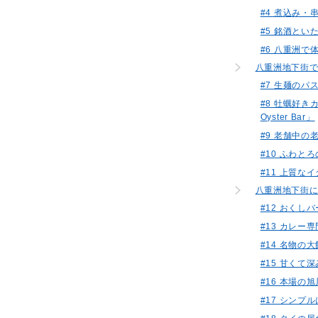
#4 煮込み
#5 銘酒と
#6 八重洲
八重洲地下街
#7 生麺のパ
#8 牡蠣好き
Oyster Bar」
#9 老舗中
#10 ふわ
#11 上質な
八重洲地下街
#12 おく
#13 カレー
#14 名物
#15 甘く
#16 本場
#17 シン