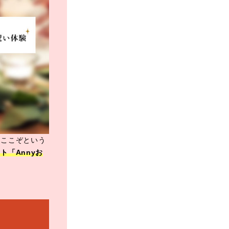
、ここぞという
ト「Annyお