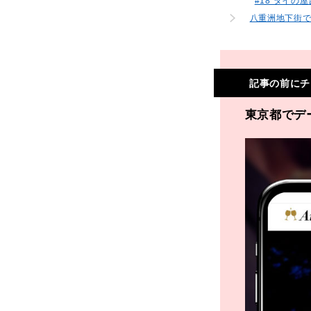
#18 タイ
八重洲地下街
記事の前にチ
東京都でデ