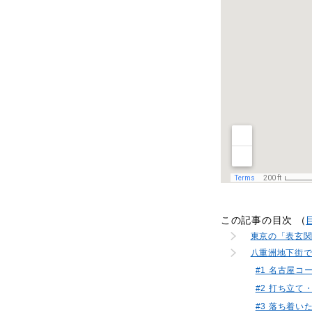
この記事の目次 （
東京の「表玄
八重洲地下街
#1 名古屋
#2 打ち立
#3 落ち着