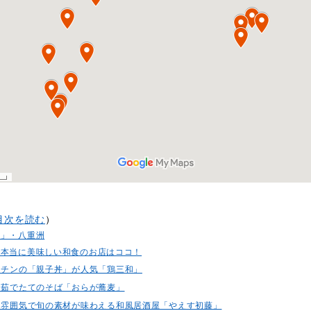
目次を読む
）
関」・八重洲
で本当に美味しい和食のお店はココ！
コーチンの「親子丼」が人気「鶏三和」
て・茹でたてのそば「おらが蕎麦」
いた雰囲気で旬の素材が味わえる和風居酒屋「やえす初藤」