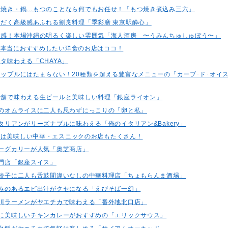
・串焼き・鍋…もつのことなら何でもお任せ！「もつ焼き煮込み三六」
いただく高級感あふれる割烹料理「季彩膳 東京駅酔心」
で体感！本場沖縄の明るく楽しい雰囲気「海人酒房 〜うみんちゅしゅぼう〜」
で本当におすすめしたい洋食のお店はココ！
スタ味わえる「CHAYA」
カップルにはたまらない！20種類を超える豊富なメニューの「カーブ･ド･オイスター 
の老舗で味わえる生ビールと美味しい料理「銀座ライオン」
とろのオムライスに二人も思わずにっこりの「卵と私」
イタリアンがリーズナブルに味わえる「俺のイタリアン&Bakery」
には美味しい中華・エスニックのお店もたくさん！
しバーグカリーが人気「奥芝商店」
専門店「銀座スイス」
の大餃子に二人も舌鼓間違いなしの中華料理店「ちょもらんま酒場」
て深みのあるエビ出汁がクセになる「えびそば一幻」
の旭川ラーメンがヤエチカで味わえる「番外地北口店」
プルに美味しいチキンカレーがおすすめの「エリックサウス」