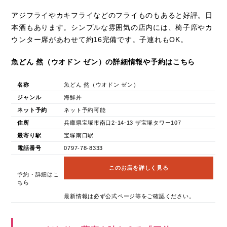
アジフライやカキフライなどのフライものもあると好評。日
本酒もあります。シンプルな雰囲気の店内には、椅子席やカ
ウンター席があわせて約16完備です。子連れもOK。
魚どん 然（ウオドン ゼン）の詳細情報や予約はこちら
名称
魚どん 然（ウオドン ゼン）
ジャンル
海鮮丼
ネット予約
ネット予約可能
住所
兵庫県宝塚市南口2-14-13 ザ宝塚タワー107
最寄り駅
宝塚南口駅
電話番号
0797-78-8333
このお店を詳しく見る
予約・詳細はこ
ちら
最新情報は必ず公式ページ等をご確認ください。