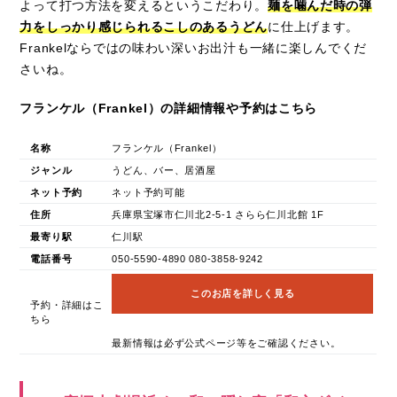
よって打つ方法を変えるというこだわり。
麺を噛んだ時の弾
力をしっかり感じられるこしのあるうどん
に仕上げます。
Frankelならではの味わい深いお出汁も一緒に楽しんでくだ
さいね。
フランケル（Frankel）の詳細情報や予約はこちら
名称
フランケル（Frankel）
ジャンル
うどん、バー、居酒屋
ネット予約
ネット予約可能
住所
兵庫県宝塚市仁川北2-5-1 さらら仁川北館 1F
最寄り駅
仁川駅
電話番号
050-5590-4890 080-3858-9242
このお店を詳しく見る
予約・詳細はこ
ちら
最新情報は必ず公式ページ等をご確認ください。