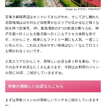
image by PIXTA / 30809467
宝塚大劇場周辺はオシャレできらびやか、そして少し離れた
北部地域は山や川など自然豊かなエリアが広がるなど様々な
顔を持つ宝塚市。JR、阪急電鉄の2つの鉄道が乗り入れ、神
戸方面へ行くにも大阪方面へ行くにもアクセス抜群な街で
す。だからこそ、独身にもファミリー層にも人気。一度ここ
に住んだら、これ以上住みやすい地域はない！なんて口コミ
も聞かれるくらいです。
人気エリアだからこそ、美味しいお店も多く軒を連ね、ラン
チのおすすめ店もたくさんあります。今回はお料理のジャン
ル別に14店、ご紹介していきますね。
和食の美味しいお店ならこちら
まずは和食ジャンルの美味しいランチをご紹介していきます
ね。