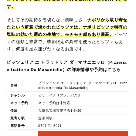
す。
そしてその期待を裏切らない美味しさ！
ナポリから取り寄せ
たという薪窯で焼かれたピッツァは、ナポリピッツァ特有の
塩味の効いた薄めの生地で、モチモチ感もあり最高。
ピッツ
ァの種類も豊富で、季節限定の具材を使ったピッツァもあ
り、何度も足を運びたくなるお店です。
ピッツェリア エ トラットリア ダ・マサニエッロ（Pizzeria
e trattoria Da Masaniello）の詳細情報や予約はこちら
ピッツェリア エ トラットリア ダ・マサニエッロ（Pizz
名称
eria e trattoria Da Masaniello）
ジャンル
ピザ、イタリアン、パスタ
ネット予約
ネット予約は未対応
住所
兵庫県宝塚市伊孑志1-8-20
最寄り駅
逆瀬川駅
電話番号
0797-71-5971