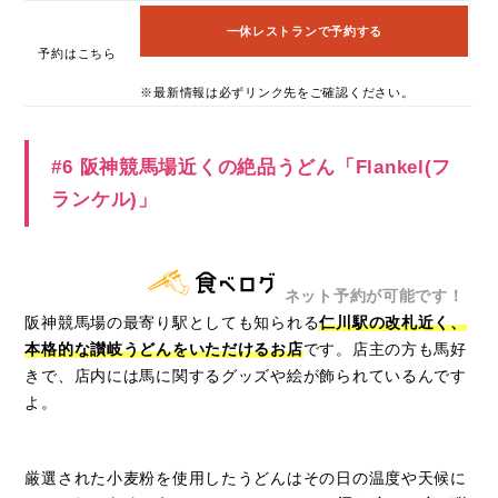
一休レストランで予約する
予約はこちら
※最新情報は必ずリンク先をご確認ください。
#6 阪神競馬場近くの絶品うどん「Flankel(フ
ランケル)」
ネット予約が可能です！
阪神競馬場の最寄り駅としても知られる
仁川駅の改札近く、
本格的な讃岐うどんをいただけるお店
です。店主の方も馬好
きで、店内には馬に関するグッズや絵が飾られているんです
よ。
厳選された小麦粉を
使用した
うどんはその日の温度や天候に