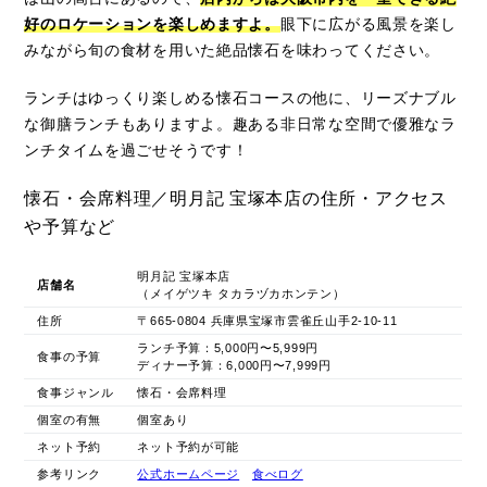
好のロケーションを楽しめますよ。
眼下に広がる風景を楽し
みながら旬の食材を用いた絶品懐石を味わってください。
ランチはゆっくり楽しめる懐石コースの他に、リーズナブル
な御膳ランチもありますよ。趣ある非日常な空間で優雅なラ
ンチタイムを過ごせそうです！
懐石・会席料理／明月記 宝塚本店の住所・アクセス
や予算など
明月記 宝塚本店
店舗名
（メイゲツキ タカラヅカホンテン）
住所
〒665-0804 兵庫県宝塚市雲雀丘山手2-10-11
ランチ予算：5,000円〜5,999円
食事の予算
ディナー予算：6,000円〜7,999円
食事ジャンル
懐石・会席料理
個室の有無
個室あり
ネット予約
ネット予約が可能
参考リンク
公式ホームページ
食べログ