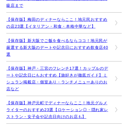
級店まで
【保存版】梅田のディナーならここ！地元民おすすめ
の店23選【イタリアン・和食・本格中華など】
【保存版】新大阪でご飯を食べるならココ！地元民が
厳選する新大阪のデートや記念日におすすめ飲食店40
選
【保存版】神戸・三宮のフレンチ17選！カップルのデ
ートや記念日にもおすすめ【旅好きが徹底ガイド】ミ
シュラン掲載店・個室あり・ランチメニューありのお
店など
【保存版】神戸元町でディナーならここ！地元グルメ
ライターのおすすめ23選【ロケーション◎・隠れ家レ
ストラン・女子会や記念日向けのお店も】