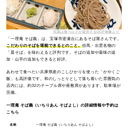
写真は食べログが提供するOGP画像より
「一理庵 そば義」は、宝塚市逆瀬台にあるそば屋さんです。
こだわりのそばを堪能できるとのこと。
但馬・出雲名物の
「皿そば」を味わえると評判です。そばの追加や薬味の追
加・山芋の追加もできると好評。
あわせて食べたい兵庫県産のこしひかりを使った「かやくご
飯」も高評価です。和のしっとりとして落ち着いた雰囲気の
店内には、約32のテーブル席や座敷席があります。駐車場が
完備。
一理庵 そば義（いちりあん そばよし）の詳細情報や予約は
こちら
名称
一理庵 そば義（いちりあん そばよし）