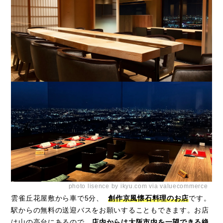
photo lisence by ikyu.com via valuecommerce
雲雀丘花屋敷から車で5分、
創作京風懐石料理のお店
です。
駅からの無料の送迎バスをお願いすることもできます。お店
は山の高台にあるので、
店内からは大阪市内を一望できる絶