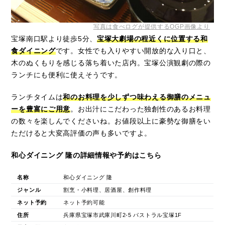
写真は食べログが提供するOGP画像より
宝塚南口駅より徒歩5分、
宝塚大劇場の程近くに位置する和
食ダイニング
です。女性でも入りやすい開放的な入り口と、
木のぬくもりを感じる落ち着いた店内。宝塚公演観劇の際の
ランチにも便利に使えそうです。
ランチタイムは
和のお料理を少しずつ味わえる御膳のメニュ
ーを豊富にご用意
。お出汁にこだわった独創性のあるお料理
の数々を楽しんでくださいね。お値段以上に豪勢な御膳をい
ただけると大変高評価の声も多いですよ。
和心ダイニング 隆の詳細情報や予約はこちら
名称
和心ダイニング 隆
ジャンル
割烹・小料理、居酒屋、創作料理
ネット予約
ネット予約可能
住所
兵庫県宝塚市武庫川町2-5 パストラル宝塚1F