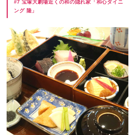
#7 宝塚大劇場近くの和の隠れ家「和心ダイニ
ング 隆」