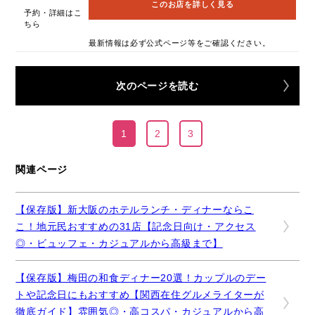
このお店を詳しく見る
予約・詳細はこ
ちら
最新情報は必ず公式ページ等をご確認ください。
次のページを読む
1
2
3
関連ページ
【保存版】新大阪のホテルランチ・ディナーならこ
こ！地元民おすすめの31店【記念日向け・アクセス
◎・ビュッフェ・カジュアルから高級まで】
【保存版】梅田の和食ディナー20選！カップルのデー
トや記念日にもおすすめ【関西在住グルメライターが
徹底ガイド】雰囲気◎・高コスパ・カジュアルから高