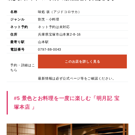
名称
味処 坂（アジドコロサカ）
ジャンル
割烹・小料理
ネット予約
ネット予約は未対応
住所
兵庫県宝塚市山本東2-8-16
最寄り駅
山本駅
電話番号
0797-88-0043
このお店を詳しく見る
予約・詳細はこ
ちら
最新情報は必ず公式ページ等をご確認ください。
#5 景色とお料理を一度に楽しむ「明月記 宝
塚本店 」