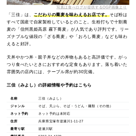
写真は食べログが提供するOGP画像より
「三佳」は、
こだわりの蕎麦を味わえるお店です。
そば粉は
すべて国産で自家製粉しているとのこと。生粉打ちで十割蕎
麦の「信州黒姫高原 霧下蕎麦」が人気であり評判です。リー
ズナブルな値段の「ざる蕎麦」や「おろし蕎麦」なども味わ
えると好評。
天丼やかつ丼・親子丼などの丼物もあると高評価です。がっ
つり食べたいときにおすすめな定食もあります。落ち着いた
雰囲気の店内には、テーブル席が約30完備。
三佳（みよし）の詳細情報や予約はこちら
名称
三佳（みよし）
ジャンル
そば、天ぷら、そば・うどん・麺類（その他）
ネット予約
ネット予約は未対応
住所
兵庫県宝塚市逆瀬川1-11-27
最寄り駅
逆瀬川駅