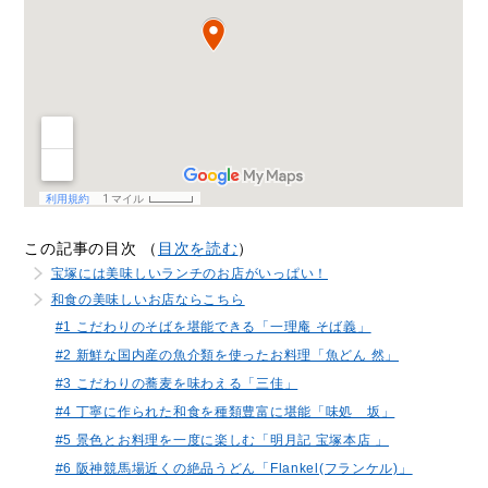
この記事の目次 （
目次を読む
）
宝塚には美味しいランチのお店がいっぱい！
和食の美味しいお店ならこちら
#1 こだわりのそばを堪能できる「一理庵 そば義」
#2 新鮮な国内産の魚介類を使ったお料理「魚どん 然」
#3 こだわりの蕎麦を味わえる「三佳」
#4 丁寧に作られた和食を種類豊富に堪能「味処 坂」
#5 景色とお料理を一度に楽しむ「明月記 宝塚本店 」
#6 阪神競馬場近くの絶品うどん「Flankel(フランケル)」