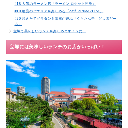
#18 人気のラーメン店「ラーメン ロケット開発」
#19 絶品のパエリアを楽しめる「café PRIMAVERA」
#20 焼きたてグラタンを電車が運ぶ「ぐらたん亭 どつぼどー
る」
宝塚で美味しいランチを楽しめますように！
宝塚には美味しいランチのお店がいっぱい！