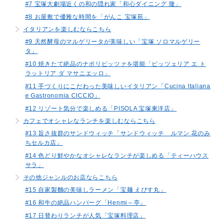
#7 宝塚大劇場近くの和の隠れ家「和心ダイニング 隆」
#8 お屋敷で優雅な時間を「がんこ 宝塚苑」
イタリアンを楽しむならこちら
#9 天然酵母のマルゲリータが美味しい「宝塚 ソロマルゲリー
タ」
#10 焼きたて絶品のナポリピッツァを堪能「ピッツェリア エ ト
ラットリア ダ マサニエッロ」
#11 手づくりにこだわった美味しいイタリアン「Cucina Italiana
e Gastronomia CICCIO」
#12 リゾート気分で楽しめる「PISOLA 宝塚東洋店」
カフェでオシャレなランチを楽しむならこちら
#13 旨さ抜群のサンドウィッチ「サンドウィッチ ルマン 花のみ
ちセルカ店」
#14 色どり鮮やかなオシャレなランチが楽しめる「ティーハウス
サラ」
その他ジャンルのお店ならこちら
#15 自家製麵の美味しラーメン「宝麺 えびす丸」
#16 和牛の絶品ハンバーグ「Henmi～亭」
#17 日替わりランチが人気「宝塚料理店」