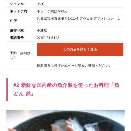
ジャンル
そば
ネット予約
ネット予約は未対応
兵庫県宝塚市逆瀬台1-11-4 アヴェルデマンション １
住所
Ｆ
最寄り駅
小林駅
電話番号
0797-74-5122
このお店を詳しく見る
予約・詳細はこ
ちら
最新情報は必ず公式ページ等をご確認ください。
#2 新鮮な国内産の魚介類を使ったお料理「魚
どん 然」