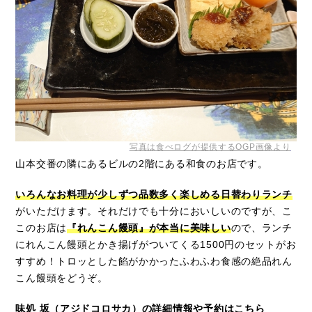
写真は食べログが提供するOGP画像より
山本交番の隣にあるビルの2階にある和食のお店です。
いろんなお料理が少しずつ品数多く楽しめる日替わりランチ
がいただけます。それだけでも十分においしいのですが、こ
このお店は
『れんこん饅頭』が本当に美味しい
ので、ランチ
にれんこん饅頭とかき揚げがついてくる1500円のセットがお
すすめ！トロッとした餡がかかったふわふわ食感の絶品れん
こん饅頭をどうぞ。
味処 坂（アジドコロサカ）の詳細情報や予約はこちら