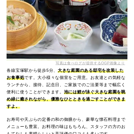
写真は食べログが提供するOGP画像より
各線宝塚駅から徒歩5分、
大きな庭園のある邸宅を改装した
お食事処
です。大小様々な個室をご用意。お友達との気軽な
ランチから、接待、記念日、ご家族でのご法要等まで幅広く
便利に使うことができます。
池には鯉が泳ぐ大きな庭園を眺
め緑に癒されながら、優雅なひとときを過ごすことができま
すよ。
お寿司や天ぷらの定番の和の御膳から、豪華な懐石料理まで
メニューも豊富。お料理の味はもちろん、スタッフの方のお
もてなしも素晴らしいと高評価の口コミも多いです。