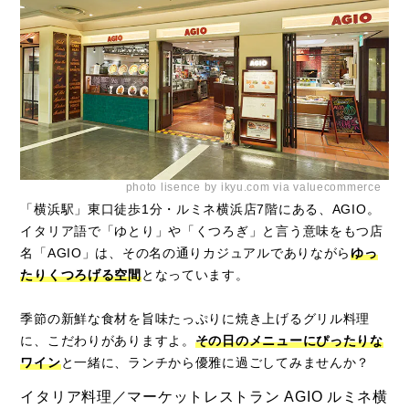
photo lisence by ikyu.com via valuecommerce
「横浜駅」東口徒歩1分・ルミネ横浜店7階にある、AGIO。
イタリア語で「ゆとり」や「くつろぎ」と言う意味をもつ店
名「AGIO」は、その名の通りカジュアルでありながら
ゆっ
たりくつろげる空間
となっています。
季節の新鮮な食材を旨味たっぷりに焼き上げるグリル料理
に、こだわりがありますよ。
その日のメニューにぴったりな
ワイン
と一緒に、ランチから優雅に過ごしてみませんか？
イタリア料理／マーケットレストラン AGIO ルミネ横