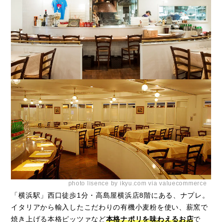
photo lisence by ikyu.com via valuecommerce
「横浜駅」西口徒歩1分・高島屋横浜店8階にある、ナプレ。
イタリアから輸入したこだわりの有機小麦粉を使い、薪窯で
焼き上げる本格ピッツァなど
本格ナポリを味わえるお店
で