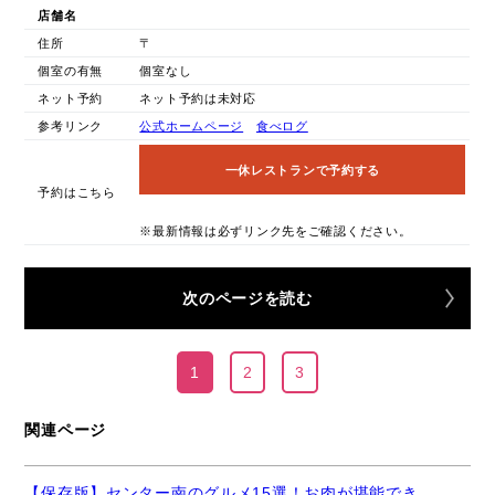
店舗名
住所
〒
個室の有無
個室なし
ネット予約
ネット予約は未対応
参考リンク
公式ホームページ
食べログ
一休レストランで予約する
予約はこちら
※最新情報は必ずリンク先をご確認ください。
次のページを読む
1
2
3
関連ページ
【保存版】センター南のグルメ15選！お肉が堪能でき