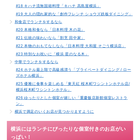
#18 キハチ流無国籍料理「キハチ 高島屋横浜」
#19 大人の隠れ家的な「創作フレンチ ショウズ鉄板ダイニング」
和食店でランチをするなら
#20 本格和食なら「日本料理 木の花」
#21 伝統の味わいなら「割烹 田中家」
#22 本物のおもてなしなら「日本料理 大和屋 そごう横浜店」
#23 特別なお祝いに「横浜 星のなる木」
中華でランチをするなら
#24 ホテル最上階で高級感漂う「プライベートダイニング / ロー
ズホテル横浜」
#25 優雅に食事を楽しめる「東天紅 桜木町ワシントンホテル店/
横浜桜木町ワシントンホテル」
#26 ゆったりとした個室が嬉しい「重慶飯店新館個室レストラ
ン」
横浜で満足のいくお店が見つかりますように
横浜にはランチにぴったりな個室付きのお店がい
っぱい！