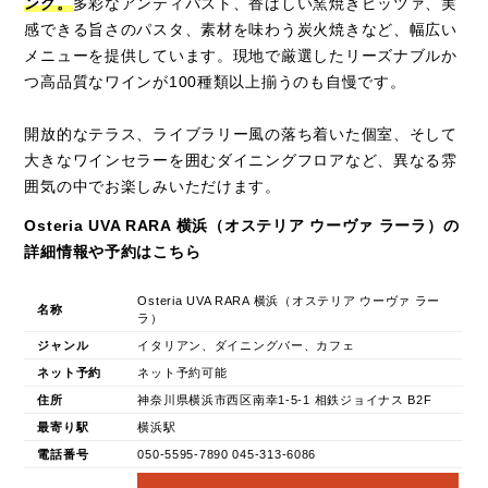
ング。
多彩なアンティパスト、香ばしい窯焼きピッツァ、実
感できる旨さのパスタ、素材を味わう炭火焼きなど、幅広い
メニューを提供しています。現地で厳選したリーズナブルか
つ高品質なワインが100種類以上揃うのも自慢です。
開放的なテラス、ライブラリー風の落ち着いた個室、そして
大きなワインセラーを囲むダイニングフロアなど、異なる雰
囲気の中でお楽しみいただけます。
Osteria UVA RARA 横浜（オステリア ウーヴァ ラーラ）の
詳細情報や予約はこちら
Osteria UVA RARA 横浜（オステリア ウーヴァ ラー
名称
ラ）
ジャンル
イタリアン、ダイニングバー、カフェ
ネット予約
ネット予約可能
住所
神奈川県横浜市西区南幸1-5-1 相鉄ジョイナス B2F
最寄り駅
横浜駅
電話番号
050-5595-7890 045-313-6086