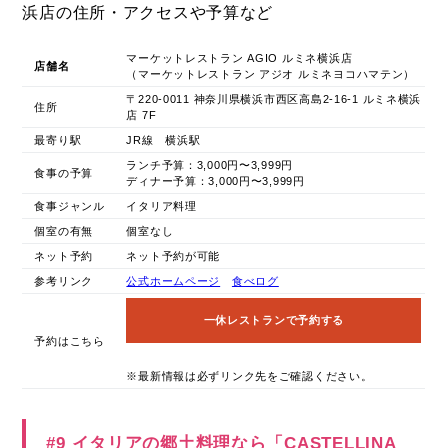
浜店の住所・アクセスや予算など
マーケットレストラン AGIO ルミネ横浜店
店舗名
（マーケットレストラン アジオ ルミネヨコハマテン）
〒220-0011 神奈川県横浜市西区高島2-16-1 ルミネ横浜
住所
店 7F
最寄り駅
JR線 横浜駅
ランチ予算：3,000円〜3,999円
食事の予算
ディナー予算：3,000円〜3,999円
食事ジャンル
イタリア料理
個室の有無
個室なし
ネット予約
ネット予約が可能
参考リンク
公式ホームページ
食べログ
一休レストランで予約する
予約はこちら
※最新情報は必ずリンク先をご確認ください。
#9 イタリアの郷土料理なら「CASTELLINA