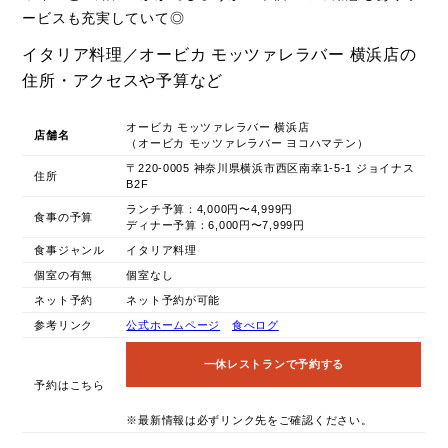
ービスも充実していて◎
イタリア料理／オービカ モッツァレラバー 横浜店の
住所・アクセスや予算など
オービカ モッツァレラバー 横浜店
店舗名
（オービカ モッツァレラバー ヨコハマテン）
〒220-0005 神奈川県横浜市西区南幸1-5-1 ジョイナス
住所
B2F
ランチ予算：4,000円〜4,999円
食事の予算
ディナー予算：6,000円〜7,999円
食事ジャンル
イタリア料理
個室の有無
個室なし
ネット予約
ネット予約が可能
参考リンク
公式ホームページ
食べログ
一休レストランで予約する
予約はこちら
※最新情報は必ずリンク先をご確認ください。