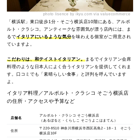
photo lisence by ikyu.com via valuecommerce
「横浜駅」東口徒歩1分・そごう横浜店10階にある、アルポ
ルト・クラシコ。アンティークな雰囲気が漂う店内には、ま
るで
イタリアにいるような気分
を味わえる個室がご用意され
ていますよ。
こだわりは、和テイストイタリアン。
まるでイタリアン会席
料理のような日本人によく合うイタリアンを提供してくれま
す。口コミでも「素晴らしい食事」と評判を呼んでいます
よ。
イタリア料理／アルポルト・クラシコ そごう横浜店
の住所・アクセスや予算など
アルポルト・クラシコ そごう横浜店
店舗名
（あるぽると・くらしこ そごうよこはまてん）
〒220-8510 神奈川県横浜市西区高島2－18－1 そごう
住所
横浜店10F