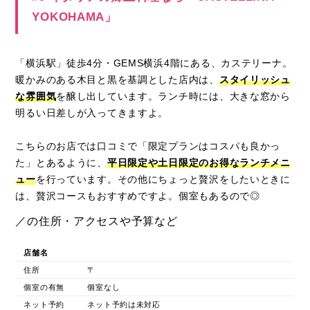
YOKOHAMA」
「横浜駅」徒歩4分・GEMS横浜4階にある、カステリーナ。
暖かみのある木目と黒を基調とした店内は、
スタイリッシュ
な雰囲気
を醸し出しています。ランチ時には、大きな窓から
明るい日差しが入ってきますよ。
こちらのお店では口コミで「限定プランはコスパも良かっ
た」とあるように、
平日限定や土日限定のお得なランチメニ
ュー
を行っています。その他にちょっと贅沢をしたいときに
は、贅沢コースもおすすめですよ。個室もあるので◎
／の住所・アクセスや予算など
店舗名
住所
〒
個室の有無
個室なし
ネット予約
ネット予約は未対応