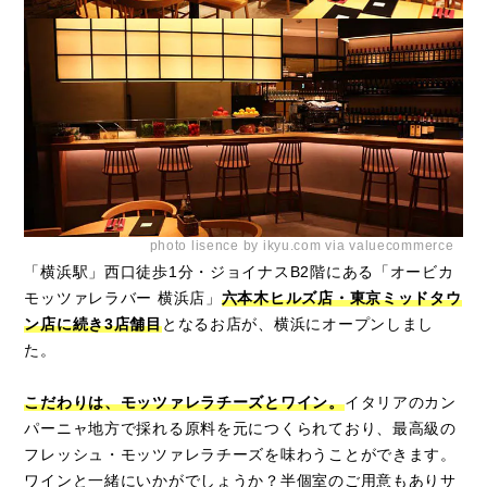
photo lisence by ikyu.com via valuecommerce
「横浜駅」西口徒歩1分・ジョイナスB2階にある「オービカ
モッツァレラバー 横浜店」
六本木ヒルズ店・東京ミッドタウ
ン店に続き3店舗目
となるお店が、横浜にオープンしまし
た。
こだわりは、モッツァレラチーズとワイン。
イタリアのカン
パーニャ地方で採れる原料を元につくられており、最高級の
フレッシュ・モッツァレラチーズを味わうことができます。
ワインと一緒にいかがでしょうか？半個室のご用意もありサ