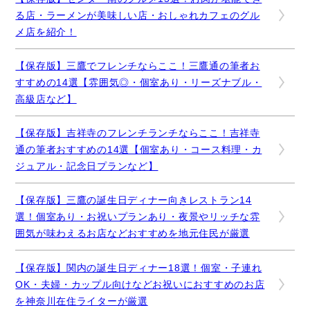
る店・ラーメンが美味しい店・おしゃれカフェのグル
メ店を紹介！
【保存版】三鷹でフレンチならここ！三鷹通の筆者お
すすめの14選【雰囲気◎・個室あり・リーズナブル・
高級店など】
【保存版】吉祥寺のフレンチランチならここ！吉祥寺
通の筆者おすすめの14選【個室あり・コース料理・カ
ジュアル・記念日プランなど】
【保存版】三鷹の誕生日ディナー向きレストラン14
選！個室あり・お祝いプランあり・夜景やリッチな雰
囲気が味わえるお店などおすすめを地元住民が厳選
【保存版】関内の誕生日ディナー18選！個室・子連れ
OK・夫婦・カップル向けなどお祝いにおすすめのお店
を神奈川在住ライターが厳選