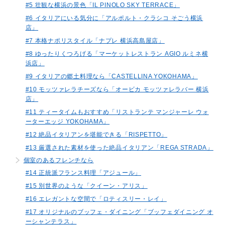
#5 壮観な横浜の景色「IL PINOLO SKY TERRACE」
#6 イタリアにいる気分に「アルポルト・クラシコ そごう横浜
店」
#7 本格ナポリスタイル「ナプレ 横浜高島屋店」
#8 ゆったりくつろげる「マーケットレストラン AGIO ルミネ横
浜店」
#9 イタリアの郷土料理なら「CASTELLINA YOKOHAMA」
#10 モッツァレラチーズなら「オービカ モッツァレラバー 横浜
店」
#11 ティータイムもおすすめ「リストランテ マンジャーレ ウォ
ーターエッジ YOKOHAMA」
#12 絶品イタリアンを堪能できる「RISPETTO」
#13 厳選された素材を使った絶品イタリアン「REGA STRADA」
個室のあるフレンチなら
#14 正統派フランス料理「アジュール」
#15 別世界のような「クイーン・アリス」
#16 エレガントな空間で「ロティスリー・レイ」
#17 オリジナルのブッフェ・ダイニング「ブッフェダイニング オ
ーシャンテラス」