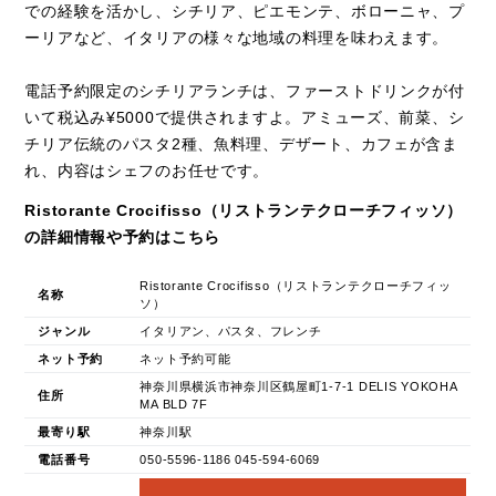
での経験を活かし、シチリア、ピエモンテ、ボローニャ、プ
ーリアなど、イタリアの様々な地域の料理を味わえます。
電話予約限定のシチリアランチは、ファーストドリンクが付
いて税込み¥5000で提供されますよ。アミューズ、前菜、シ
チリア伝統のパスタ2種、魚料理、デザート、カフェが含ま
れ、内容はシェフのお任せです。
Ristorante Crocifisso（リストランテクローチフィッソ）
の詳細情報や予約はこちら
Ristorante Crocifisso（リストランテクローチフィッ
名称
ソ）
ジャンル
イタリアン、パスタ、フレンチ
ネット予約
ネット予約可能
神奈川県横浜市神奈川区鶴屋町1-7-1 DELIS YOKOHA
住所
MA BLD 7F
最寄り駅
神奈川駅
電話番号
050-5596-1186 045-594-6069