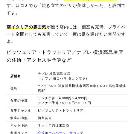
す。口コミでも「焼き立てのピザが美味しかった」と評判で
すよ。
南イタリアの雰囲気
が漂う店内には、個室も完備。プライベ
ート空間としても充実していて一度は足を運びたい空間です
よ。
ピッツェリア・トラットリア／ナプレ 横浜高島屋店
の住所・アクセスや予算など
ナプレ 横浜高島屋店
店舗名
（ナプレ ヨコハマ タカシマヤ）
〒220-8601 神奈川県横浜市西区南幸1-6-31 高島屋横浜
住所
店8F
ランチ予算：4,000円〜4,999円
食事の予算
ディナー予算：5,000円〜5,999円
食事ジャンル
ピッツェリア・トラットリア
個室の有無
個室あり
ネット予約
ネット予約は未対応
参考リンク
公式ホームページ
食べログ