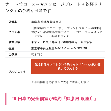
ナー ～竹コース～★メッセージプレート＋乾杯ドリ
ンク」の予約が可能です
店舗名
御膳房 華魂和装銀座店
【個室確約 アニバーサリープラン】フカヒレや和牛を
プラン名
含む全16品の絶品中華ディナー ～竹コース～★メッセ
ージプレート＋乾杯ドリンク
最寄り駅
東京メトロ丸ノ内線日比谷線銀座線 銀座駅駅
住所
東京都中央区銀座2-8-12 CloverGINZA 7F
ご予算
¥21,780
記念日専用レストラン予約サイト「Annyお祝い体
験」で予約する
予約はこちら
※最新情報は必ずリンク先をご確認ください。
#9 円卓の完全個室が確約「御膳房 銀座店」