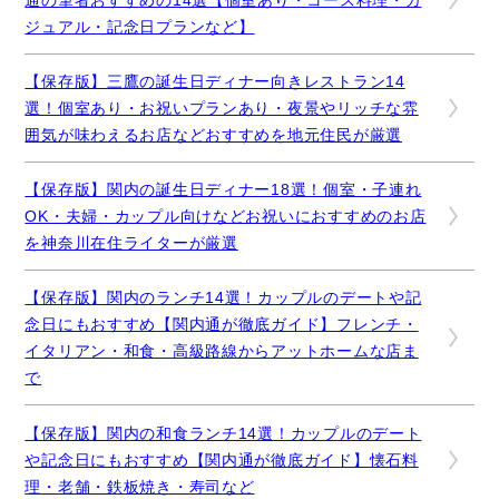
ジュアル・記念日プランなど】
【保存版】三鷹の誕生日ディナー向きレストラン14
選！個室あり・お祝いプランあり・夜景やリッチな雰
囲気が味わえるお店などおすすめを地元住民が厳選
【保存版】関内の誕生日ディナー18選！個室・子連れ
OK・夫婦・カップル向けなどお祝いにおすすめのお店
を神奈川在住ライターが厳選
【保存版】関内のランチ14選！カップルのデートや記
念日にもおすすめ【関内通が徹底ガイド】フレンチ・
イタリアン・和食・高級路線からアットホームな店ま
で
【保存版】関内の和食ランチ14選！カップルのデート
や記念日にもおすすめ【関内通が徹底ガイド】懐石料
理・老舗・鉄板焼き・寿司など