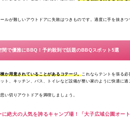
ロールが難しいアウトドアに失敗はつきものです。適度に手を抜きつ
空間で優雅にBBQ！予約殺到で話題のBBQスポット5選
何棟か用意されていることがあるコテージ。
これならテントを張る必
ベット、キッチン、バス、トイレなど設備が整い家のように快適に過
で思い切りアウトドアを満喫しましょう。
パーに絶大の人気を誇るキャンプ場！「大子広域公園オー