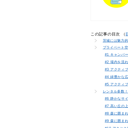
この記事の目次 （
茨城には魅力
プライベート空
#1 キャン
#2 場内を
#3 アクテ
#4 緑豊か
#5 アクテ
レンタル多数！
#6 静かな
#7 高い丘
#8 森に囲
#9 森に囲