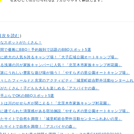
目次を読む
）
的なスポットがたくさん！
間で優雅にBBQ！予約殺到で話題のBBQスポット5選
パーに絶大の人気を誇るキャンプ場！「大子広域公園オートキャンプ場」
流れる浅瀬の川が家族キャンパーに人気！「北茨木市家族キャンプ村花園」
ィブ派にうれしい豊富な遊び場が揃う！「やすらぎの里公園オートキャンプ場」
な広々したフィールドと充実のアクティビティ「城里町総合野外活動センターふ
ィブがたくさん！子どもも大人も楽しめる「アスパイヤの森」
手ぶらでOKのBBQスポット5選
サイトは川のせせらぎが聞こえる！「北茨木市家族キャンプ村花園」
の上に建てられた清潔感がある宿泊施設「やすらぎの里公園オートキャンプ場」
まれたサイトで自然を満喫！「城里町総合野外活動センターふれあいの里」
まれたサイトで自然を満喫！「アスパイヤの森」