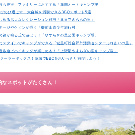
な施設も充実！ファミリーにおすすめ「花園オートキャンプ場」
びのび過ごす！大自然を満喫できるBBQスポット5選
に親しめる広大なレクレーション施設「奥日立きららの里」
なコテージやケビンが揃う「御前山青少年旅行村」
オンの鐘が鳴る丘で遊ぼう！「やすらぎの里公園キャンプ場」
ざまなスタイルでキャンプができる「城里町総合野外活動センターふれあいの里」
巡る遊歩道でハイキングが楽しめる！「上野沼やすらぎの里キャンプ場」
クーラーボックス！茨城でBBQを思いっきり満喫しよう！
的なスポットがたくさん！