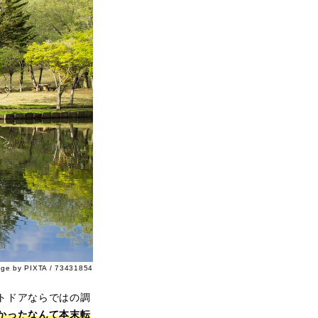
age by PIXTA / 73431854
トドアならではの調
かったなんて本末転