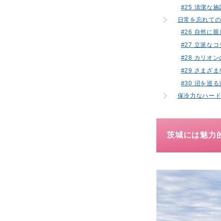
#25 清潔
日常を忘れての
#26 自然
#27 立派
#28 カリ
#29 さま
#30 沼を
保冷力なハード
茨城には魅力