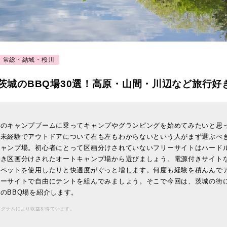
常総・結城・桜川
】茨城のBBQ場30選！高原・山間・川辺など旅行
今のキャンプブームに乗ってキャンプやグランピングを始めてみたいと思
が未経験でアウトドアについて右も左もわからないという人がまず選ぶべ
キャンプ場。初心者にとって区画分けされていないフリーサイトはハード
でき区画分けされたオートキャンプ場から選びましょう。電源付きサイト
ーペットを使用したりと快適度がぐっと増します。何度も経験を積んんで
リーサイトで自由にテントを組んでみましょう。そこで今回は、茨城の街
のBBQ場を紹介します。
ログラムにより収益を得ています。