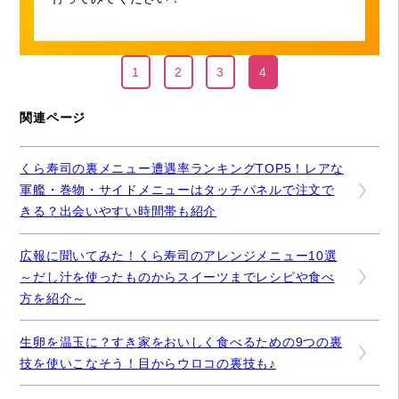
1
2
3
4
関連ページ
くら寿司の裏メニュー遭遇率ランキングTOP5！レアな
軍艦・巻物・サイドメニューはタッチパネルで注文で
きる？出会いやすい時間帯も紹介
広報に聞いてみた！くら寿司のアレンジメニュー10選
～だし汁を使ったものからスイーツまでレシピや食べ
方を紹介～
生卵を温玉に？すき家をおいしく食べるための9つの裏
技を使いこなそう！目からウロコの裏技も♪