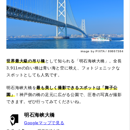
image by PIXTA / 89867384
世界最大級の吊り橋
として知られる「明石海峡大橋」。全長
3,911mの白い橋は青い海と空に映え、フォトジェニックな
スポットとしても人気です。
明石海峡大橋を
最も美しく撮影できるスポットは「舞子公
園」
！神戸側の橋の足元に広がる公園で、圧巻の写真が撮影
できます。ぜひ行ってみてくださいね。
明石海峡大橋
Googleマップで見る