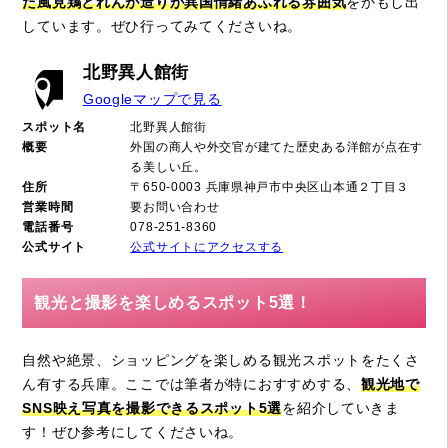
た風見鶏とれんが造りが異国情緒あふれる雰囲気
をかもし出
しています。ぜひ行ってみてくださいね。
北野異人館街
Googleマップで見る
スポット名
北野異人館街
概要
外国の商人や外交官が建てた歴史ある洋館が点在す
る美しい丘。
住所
〒650-0003 兵庫県神戸市中央区山本通２丁目３
営業時間
要お問い合わせ
電話番号
078-251-8360
公式サイト
公式サイトにアクセスする
観光と撮影を楽しめるスポット5選！
自然や絶景、ショッピングを楽しめる観光スポットをたくさ
ん有する兵庫。ここでは筆者が特におすすめする、
観光地で
SNS映え写真を撮影できるスポット5選
を紹介していきま
す！ぜひ参考にしてくださいね。