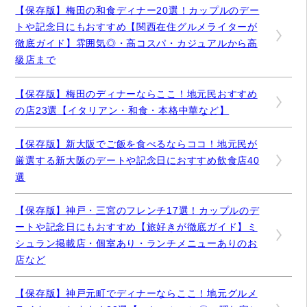
【保存版】梅田の和食ディナー20選！カップルのデー
トや記念日にもおすすめ【関西在住グルメライターが
徹底ガイド】雰囲気◎・高コスパ・カジュアルから高
級店まで
【保存版】梅田のディナーならここ！地元民おすすめ
の店23選【イタリアン・和食・本格中華など】
【保存版】新大阪でご飯を食べるならココ！地元民が
厳選する新大阪のデートや記念日におすすめ飲食店40
選
【保存版】神戸・三宮のフレンチ17選！カップルのデ
ートや記念日にもおすすめ【旅好きが徹底ガイド】ミ
シュラン掲載店・個室あり・ランチメニューありのお
店など
【保存版】神戸元町でディナーならここ！地元グルメ