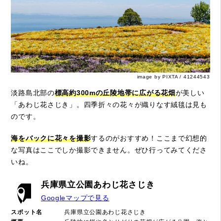
image by PIXTA / 41244543
淡路島北部の
標高約300mの丘陵地帯に広がる花畑
が美しい
「あわじ花さじき」。四季折々の花々が織りなす絨毯は見も
のです。
海をバックに花々を撮影
するのがおすすめ！ここまで幻想的
な写真はここでしか撮影できません。ぜひ行ってみてくださ
いね。
兵庫県立公園あわじ花さじき
Googleマップで見る
スポット名
兵庫県立公園あわじ花さじき