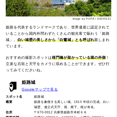
image by PIXTA / 43205131
姫路を代表するランドマークであり、世界遺産に認定されて
いることから国内外問わずたくさんの観光客で賑わう「姫路
城」。
白い城壁の美しさから「白鷺城」とも呼ばれ
親しまれ
ています。
おすすめの撮影スポットは
桜門橋が架かっている堀の外側
！
立派な石垣と天守をカメラに収めることができます。ぜひ行
ってみてくださいね。
姫路城
Googleマップで見る
スポット名
姫路城
概要
姫路を象徴する美しい城。1613 年頃の完成。白い
城壁、連立式天守、堀、廊下、桜が有名。
住所
〒670-0012 兵庫県姫路市本町６８