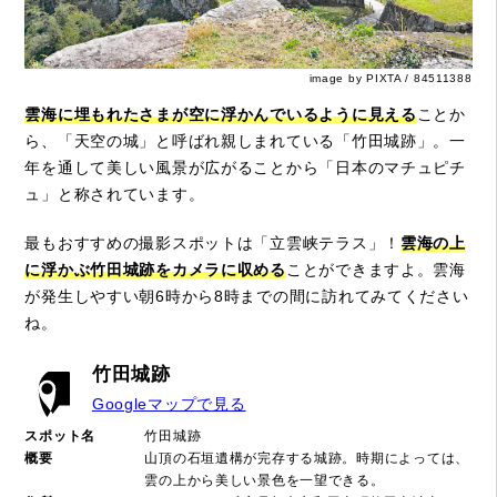
image by PIXTA / 84511388
雲海に埋もれたさまが空に浮かんでいるように見える
ことか
ら、「天空の城」と呼ばれ親しまれている「竹田城跡」。一
年を通して美しい風景が広がることから「日本のマチュピチ
ュ」と称されています。
最もおすすめの撮影スポットは「立雲峡テラス」！
雲海の上
に浮かぶ竹田城跡をカメラに収める
ことができますよ。雲海
が発生しやすい朝6時から8時までの間に訪れてみてください
ね。
竹田城跡
Googleマップで見る
スポット名
竹田城跡
概要
山頂の石垣遺構が完存する城跡。時期によっては、
雲の上から美しい景色を一望できる。