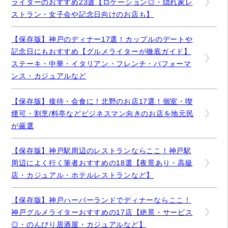
ライターのおすすめ23選【ロケーション◎・隠れ家レ
ストラン・女子会や記念日向けのお店も】
【保存版】神戸のディナー17選！カップルのデートや
記念日にもおすすめ【グルメライターが徹底ガイド】
ステーキ・中華・イタリアン・フレンチ・パフォーマ
ンス・カジュアルなど
【保存版】接待・会食に！北野のお店17選！個室・喫
煙可・割烹/料亭などビジネスマン向きのお店を地元民
が厳選
【保存版】神戸駅周辺のレストランならここ！神戸駅
周辺によく行く筆者おすすめの18選【夜景あり・高級
店・カジュアル・ホテルレストランなど】
【保存版】神戸ハーバーランドでディナーならここ！
神戸グルメライターおすすめの17店【絶景・サービス
◎・のんびり居酒屋・カジュアルなど】