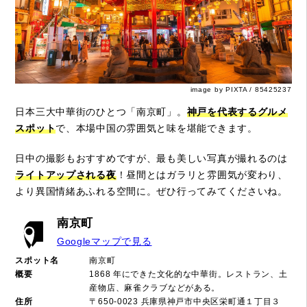
image by PIXTA / 85425237
日本三大中華街のひとつ「南京町」。
神戸を代表するグルメ
スポット
で、本場中国の雰囲気と味を堪能できます。
日中の撮影もおすすめですが、最も美しい写真が撮れるのは
ライトアップされる夜
！昼間とはガラリと雰囲気が変わり、
より異国情緒あふれる空間に。ぜひ行ってみてくださいね。
南京町
Googleマップで見る
スポット名
南京町
概要
1868 年にできた文化的な中華街。レストラン、土
産物店、麻雀クラブなどがある。
住所
〒650-0023 兵庫県神戸市中央区栄町通１丁目３