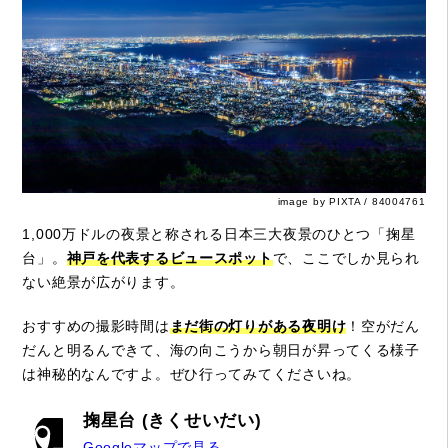
image by PIXTA / 84004761
1,000万ドルの夜景と称される日本三大夜景のひとつ「掬星
台」。
神戸を代表するビュースポット
で、ここでしか見られ
ない絶景が広がります。
おすすめの撮影時間は
まだ街の灯りがある夜明け
！空がだん
だんと明るんできて、海の向こうから朝日が昇ってくる様子
は神秘的なんですよ。ぜひ行ってみてくださいね。
掬星台 (きくせいだい)
Googleマップで見る