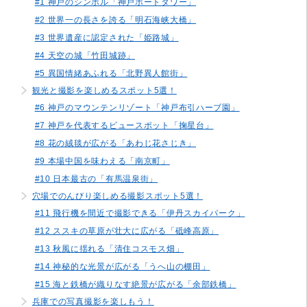
#1 神戸のシンボル「神戸ポートタワー」
#2 世界一の長さを誇る「明石海峡大橋」
#3 世界遺産に認定された「姫路城」
#4 天空の城「竹田城跡」
#5 異国情緒あふれる「北野異人館街」
観光と撮影を楽しめるスポット5選！
#6 神戸のマウンテンリゾート「神戸布引ハーブ園」
#7 神戸を代表するビュースポット「掬星台」
#8 花の絨毯が広がる「あわじ花さじき」
#9 本場中国を味わえる「南京町」
#10 日本最古の「有馬温泉街」
穴場でのんびり楽しめる撮影スポット5選！
#11 飛行機を間近で撮影できる「伊丹スカイパーク」
#12 ススキの草原が壮大に広がる「砥峰高原」
#13 秋風に揺れる「清住コスモス畑」
#14 神秘的な光景が広がる「うへ山の棚田」
#15 海と鉄橋が織りなす絶景が広がる「余部鉄橋」
兵庫での写真撮影を楽しもう！